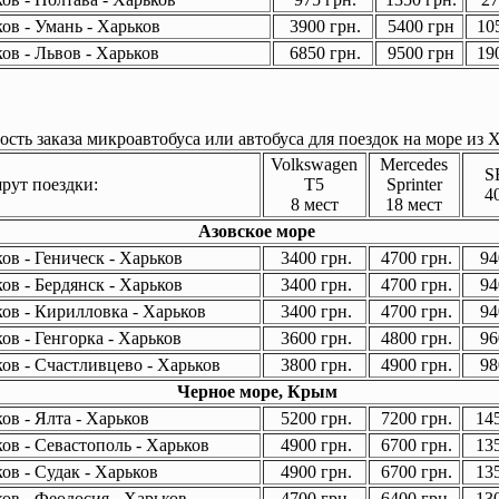
ов - Умань - Харьков
3900 грн.
5400 грн
105
ов - Львов - Харьков
6850 грн.
9500 грн
190
сть заказа микроавтобуса или автобуса для поездок на море из Х
Volkswagen
Mercedes
S
ут поездки:
T5
Sprinter
4
8 мест
18 мест
Азовское море
ов - Геническ - Харьков
3400 грн.
4700 грн.
94
ов - Бердянск - Харьков
3400 грн.
4700 грн.
94
ов - Кирилловка - Харьков
3400 грн.
4700 грн.
94
ов - Генгорка - Харьков
3600 грн.
4800 грн.
96
ов - Счастливцево - Харьков
3800 грн.
4900 грн.
98
Черное море, Крым
ов - Ялта - Харьков
5200 грн.
7200 грн.
145
ов - Севастополь - Харьков
4900 грн.
6700 грн.
135
ов - Судак - Харьков
4900 грн.
6700 грн.
135
ов - Феодосия - Харьков
4700 грн.
6400 грн.
130