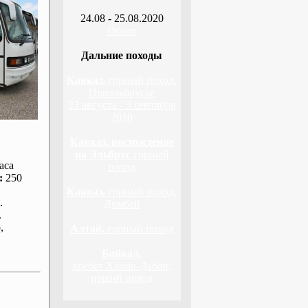
24.08 - 25.08.2020
Оскол
Дальние походы
Кавказ,
горный поход,
Приэльбрусье
23 августа - 3 сентября
2010
Кавказ, восхождение
на Эльбрус
горный
аса
поход
:
250
Кавказ,
горный поход,
.
Домбай
.
р
,
Алтай,
горный поход
Байкал,
хребет Хамар-Дабан,
пеший поход