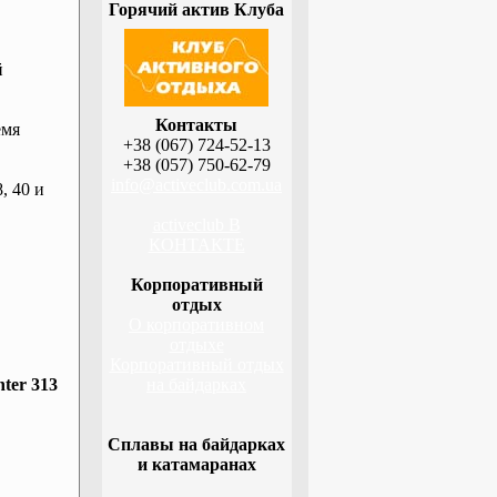
Горячий актив Клуба
й
Контакты
емя
+38 (067) 724-52-13
+38 (057) 750-62-79
info@activeclub.com.ua
, 40 и
activeclub В
КОНТАКТЕ
Корпоративный
отдых
О корпоративном
отдыхе
Корпоративный отдых
ter 313
на байдарках
Сплавы на байдарках
и катамаранах