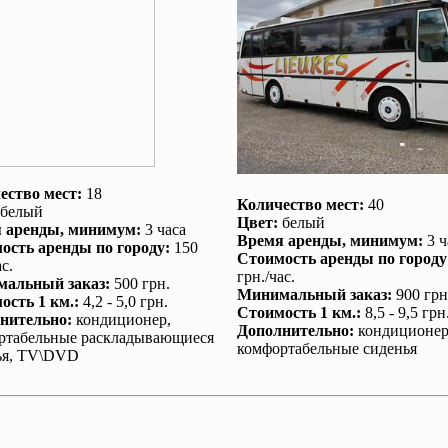
ество мест:
18
Количество мест:
40
белый
Цвет:
белый
 аренды
, минимум:
3 часа
Время аренды
, минимум:
3 ч
ость аренды по городу
:
150
Стоимость аренды по городу
с.
грн./час.
альный заказ
:
500 грн.
Минимальный заказ
:
900 грн
ость 1 км.
:
4,2 - 5,0 грн.
Стоимость 1 км.
:
8,5 - 9,5 грн
нительно
:
кондиционер
,
Дополнительно
:
кондиционе
ртабельные раскладывающиеся
комфортабельные сиденья
ья, TV\DVD