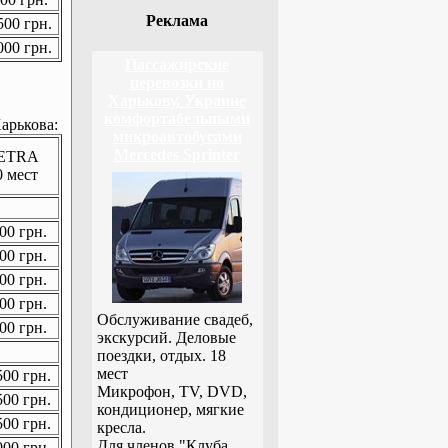
Реклама
00 грн.
00 грн.
Пассажирские
перевозки по
Харькову, Украине
комфортабельными
арькова:
микроавтобусами
Mercedes Sprinter
ETRA
0 мест
00 грн.
00 грн.
00 грн.
00 грн.
Обслуживание свадеб,
00 грн.
экскурсий. Деловые
поездки, отдых. 18
мест
00 грн.
Микрофон, TV, DVD,
00 грн.
кондиционер, мягкие
00 грн.
кресла.
Для членов "Клуба
00 грн.