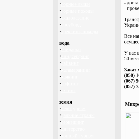
- дост
·
горные лыжи
- пров
·
горные походы
·
скалолазание
Трансф
·
сноуборд
Украин
·
треккинг, походы
Все на
осущес
вода
·
байдарки
У нас 
·
виндсерфинг
50 мест
·
дайвинг
·
Заказ 
катамаранинг
(050) 
·
каякинг
(067) 
·
рафтинг
(057) 
·
яхтинг
земля
Микро
·
велотуризм
·
дальние страны
·
геокэшинг
·
диггерство
·
конный туризм