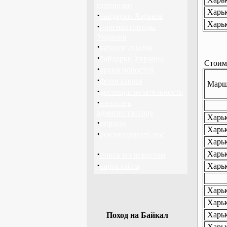
перевозки
Харьк
·
байдарки Харьков
Харьк
·
прогноз погоды
Украина
·
каталог ссылок
·
байдарки Украина
Стоимо
·
архив новостей
·
фотогалерея
Маршр
·
достопримечательности
·
написать
администратору
Харьк
·
опросы
Харьк
·
рекомендовать нас
Харьк
·
Харьк
поиск по новостям
·
карта сайта
Харьк
Харьк
Харьк
Харьк
Поход на Байкал
Харьк