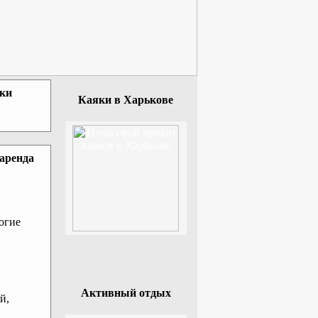
зки
Каяки в Харькове
 аренда
огие
Активный отдых
й,