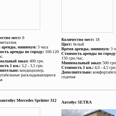
ество мест:
8
Количество мест:
18
металлик
Цвет:
белый
 аренды
, минимум:
3 часа
Время аренды
, минимум:
3 ч
ость аренды по городу
:
100-120
Стоимость аренды по городу
с.
150 грн./час.
альный заказ
:
400 грн.
Минимальный заказ
:
500 грн
ость 1 км.
:
3,2 - 3,5 грн.
Стоимость 1 км.
:
4,0 - 4,5 грн
нительно
:
кондиционер
,
Дополнительно
:
комфортабел
ртабельные раскладывающиеся
сиденья
ья
автобус Mеrcedes Sprinter 312
Автобус SETRA