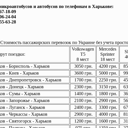
микроавтобусов и автобусов по телефонам в Харькове:
167-18-09
506-24-04
755-63-28
Стоимость пассажирских перевозок по Украине без учета просто
Volkswagen
Mercedes
S
ут поездки:
T5
Sprinter
4
8 мест
18 мест
ов - Борисполь - Харьков
3050 грн.
4200 грн.
85
ов - Киев - Харьков
3600 грн.
5000 грн.
99
ов - Днепропетровск - Харьков
1700 грн.
2250 грн.
45
ов - Донецк - Харьков
2300 грн.
3150 грн.
63
ов - Сумы - Харьков
1400 грн.
1800 грн.
36
ов - Запорожье - Харьков
2100 грн.
2900 грн.
56
ов - Луганск - Харьков
2400 грн.
3300 грн.
67
ов - Черкассы - Харьков
2900 грн.
4000 грн.
81
ов - Святогорск - Харьков
1200 грн.
1600 грн.
31
ов - Полтава - Харьков
975 грн.
1350 грн.
27