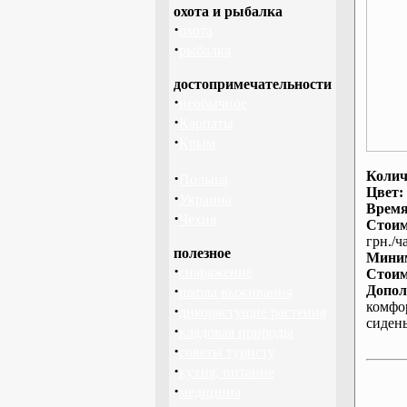
охота и рыбалка
·
охота
·
рыбалка
достопримечательности
·
необычное
·
Карпаты
·
Крым
Колич
·
Польша
Цвет:
·
Украина
Время
·
Чехия
Стоим
грн./ча
полезное
Миним
·
снаряжение
Стоим
·
Допол
школа выживания
комфо
·
дикорастущие растения
сиден
·
кладовая природы
·
советы туристу
·
кухня, питание
·
медицина