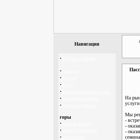
Навигация
·
Рейтинг сайтов
Пасс
·
Главная
·
Форум
·
Клуб
·
Корпоративный отдых
·
На рын
Активный отдых
услуги
·
Детский туризм
Мы реш
горы
- встр
·
походы Крым
- оказ
·
походы Украина
- оказ
·
семина
альпинизм