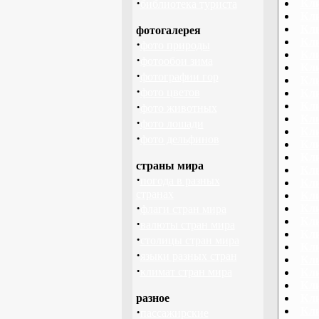
·
Кли
библиотека туриста
Кл
Кл
фотогалерея
Кл
·
фото природы
Кл
·
фотообои зима
Кли
·
фотографии гор
Кли
·
фото цветов
Кли
·
Кли
фото животных
Кли
·
фото лошади
Кл
·
фото дельфинов
Кли
Кл
страны мира
Кл
·
погода в разных
Кл
странах
Кл
·
Кли
флаги стран мира
Кл
·
валюты стран мира
Кл
·
столицы стран мира
Кл
·
языки разных стран
Кли
·
климат стран мира
Кли
Кл
разное
Кл
·
Кли
пассажирские