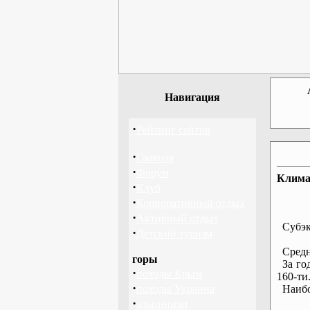
Навигация
·
Рейтинг сайтов
·
Главная
·
Форум
Клима
·
Клуб
·
Корпоративный отдых
·
Активный отдых
Субэкв
·
Детский туризм
Средне
горы
За год
·
походы Крым
160-ти
·
походы Украина
Наибол
·
альпинизм