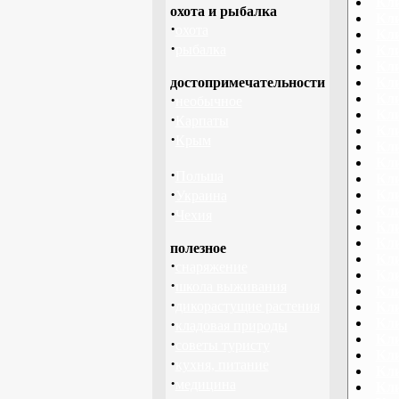
Кли
охота и рыбалка
Кли
·
охота
Кли
·
рыбалка
Кли
Кли
достопримечательности
Кли
·
Кли
необычное
Кли
·
Карпаты
Кли
·
Крым
Кл
Кл
·
Польша
Кл
·
Кли
Украина
Кл
·
Чехия
Кли
Кли
полезное
Кли
·
снаряжение
Кли
·
школа выживания
Кли
·
дикорастущие растения
Кли
·
Кли
кладовая природы
Кл
·
советы туристу
Кли
·
кухня, питание
Кли
·
медицина
Кли