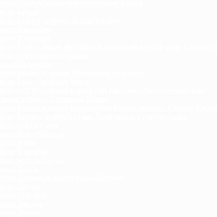
мат Катара, климат полуострова Катар
мат Кении
мат Кипра, климат острова Кипр
мат Киргизии
имат Кирибати
мат КНР, климат Китайской народной республики, климат 
мат Кокосовых островов
имат Колумбии
мат Комор, климат Коморских островов
мат Конго, климат Заира
мат КНДР, климат Корейской Народно-Демократической
блики, климат Северной Кореи
мат Кореи, климат Республики Корея, климат Южной Кореи
мат Косово, климат стран Балканского полуострова
мат Коста-Рики
мат Кот-д’Ивуара
имат Кубы
мат Кувейта
мат острова Кука
мат Лаоса
мат Латвии, климат стран Балтии
мат Лесото
имат Либерии
имат Ливана
имат Ливии