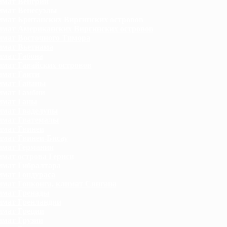
мат Венгрии
мат Венесуэлы
мат Британских Виргинских островов
мат Американских Виргинских островов
мат Восточного Тимора
мат Вьетнама
мат Габона
мат Гавайских островов
мат Гаити
имат Гайаны
имат Гамбии
имат Ганы
мат Гваделупы
имат Гватемалы
мат Гвинеи
мат Гвинеи-Бисау
мат Германии
мат острова Гернси
мат Гибралтара
мат Гондураса
мат Гонконга, климат Сянгана
имат Гренады
мат Гренландии
мат Греции
мат Грузии