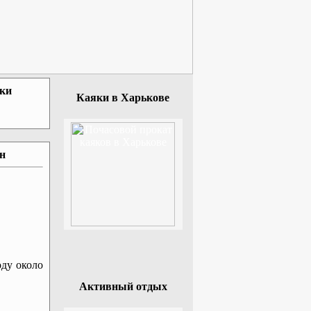
зки
Каяки в Харькове
ан
оду около
Активный отдых