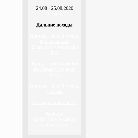
24.08 - 25.08.2020
Оскол
Дальние походы
Кавказ,
горный поход,
Приэльбрусье
23 августа - 3 сентября
2010
Кавказ, восхождение
на Эльбрус
горный
поход
Кавказ,
горный поход,
Домбай
Алтай,
горный поход
Байкал,
хребет Хамар-Дабан,
пеший поход