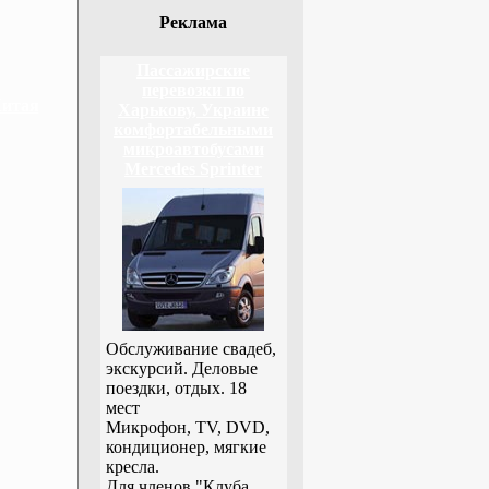
Реклама
Пассажирские
перевозки по
Китая
Харькову, Украине
комфортабельными
микроавтобусами
Mercedes Sprinter
Обслуживание свадеб,
экскурсий. Деловые
поездки, отдых. 18
мест
Микрофон, TV, DVD,
кондиционер, мягкие
кресла.
Для членов "Клуба