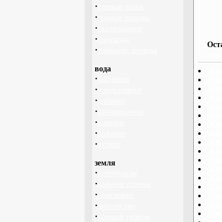
·
горные лыжи
·
горные походы
·
скалолазание
·
сноуборд
Ост
·
треккинг, походы
вода
Кли
·
байдарки
Кли
·
Кл
виндсерфинг
Кли
·
дайвинг
Кли
·
катамаранинг
Кли
·
каякинг
Кл
·
Кл
рафтинг
Кли
·
яхтинг
Кл
Кл
земля
Кл
·
велотуризм
Кли
·
дальние страны
Кли
·
геокэшинг
Кли
·
Кл
диггерство
Кл
·
конный туризм