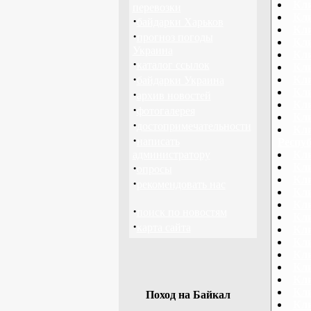
Кли
перевозки
Кли
·
байдарки Харьков
Кли
·
прогноз погоды
Кли
Украина
Кл
·
каталог ссылок
Кли
·
Кли
байдарки Украина
Кл
·
архив новостей
Кли
·
фотогалерея
Кли
·
достопримечательности
Кли
·
написать
Респу
администратору
Кли
·
Кли
опросы
Кли
·
рекомендовать нас
Кли
Кл
·
поиск по новостям
Кли
·
карта сайта
Кли
Кли
Кли
Кли
Кл
Кл
Поход на Байкал
Кл