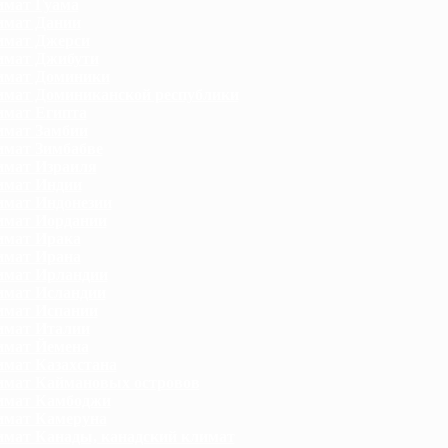
мат Гуама
имат Дании
имат Джерси
имат Джибути
имат Доминики
мат Доминиканской республики
мат Египта
мат Замбии
мат Зимбабве
мат Израиля
имат Индии
мат Индонезии
имат Иордании
имат Ирака
имат Ирана
имат Ирландии
мат Исландии
имат Испании
имат Италии
имат Йемена
мат Казахстана
мат Каймановых островов
имат Камбоджи
имат Камеруна
мат Канады, канадский климат