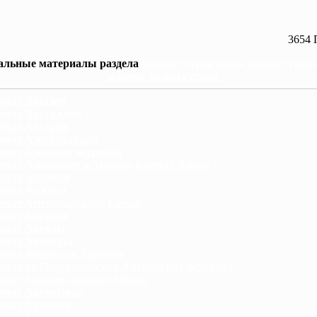
3654 
альные материалы раздела
Климат стран мира, климат госуд
климат разных стран
мат Абхазии
мат Австралии
имат Австрии
мат Азербайджана
мат Азорских островов
мат Аландских островов, климат Аланд
имат Албании
имат Алжира
мат Американского Самоа
имат Ангильи
имат Анголы
имат Андорры
мат Антигуа и Барбуды
мат на Нидерландских Антильских островах
мат Аомынь, климат Макао
имат Аргентины
имат Армении