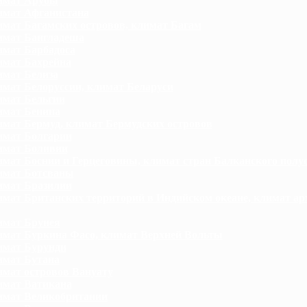
имат Арубы
мат Афганистана
мат Багамских островов, климат Багам
мат Бангладеша
мат Барбадоса
мат Бахрейна
мат Белиза
мат Белоруссии, климат Беларуси
мат Бельгии
мат Бенина
мат Бермуд, климат Бермудских островов
мат Болгарии
имат Боливии
мат Боснии и Герцеговины, климат стран Балканского полу
имат Ботсваны
мат Бразилии
мат Британских территорий в Индийском океане, климат ар
мат Брунея
мат Буркина Фасо, климат Верхней Вольты
мат Бурунди
мат Бутана
мат островов Вануату
мат Ватикана
мат Великобритании