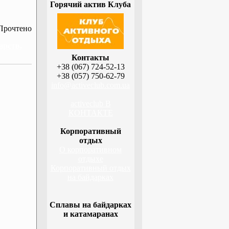
Горячий актив Клуба
Прочтено
арств,
Контакты
+38 (067) 724-52-13
+38 (057) 750-62-79
info@activeclub.com.ua
activeclub В
КОНТАКТЕ
Корпоративный
отдых
О корпоративном
отдыхе
Корпоративный отдых
на байдарках
Сплавы на байдарках
и катамаранах