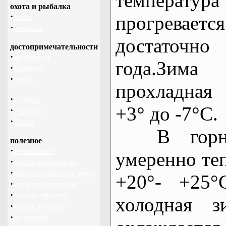
темпера
охота и рыбалка
·
прогревает
охота
·
рыбалка
достаточ
достопримечательности
·
необычное
года.Зим
·
Карпаты
·
Крым
прохладная
·
Польша
+3° до -7°С.
·
Украина
·
Чехия
В горных
полезное
·
снаряжение
умеренно теп
·
школа выживания
·
дикорастущие растения
+20°- +25°
·
кладовая природы
·
советы туристу
холодная з
·
кухня, питание
·
медицина