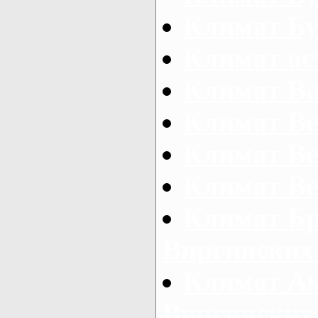
Климат Бу
Климат ос
Климат Ва
Климат В
Климат В
Климат Ве
Климат Б
Виргинских
Климат А
Виргинских