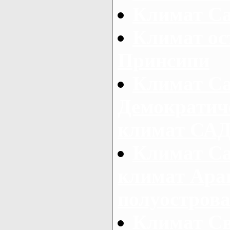
Климат С
Климат ос
Принсипи
Климат Са
Демократич
климат СА
Климат Са
климат Ара
полуостров
Климат Св