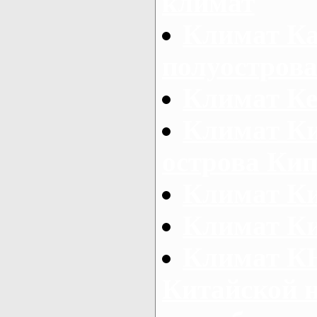
климат
Климат Ка
полуострова
Климат К
Климат Ки
острова Ки
Климат К
Климат К
Климат КН
Китайской 