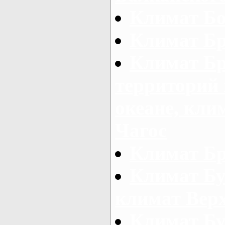
Климат Б
Климат Б
Климат Б
территорий
океане, кли
Чагос
Климат Бр
Климат Бу
климат Вер
Климат Б