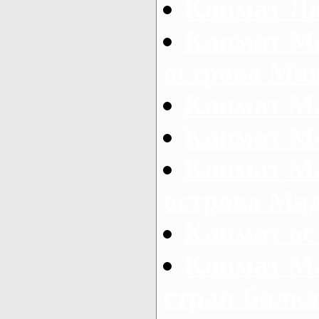
Климат Л
Климат Ма
острова Ма
Климат М
Климат М
Климат М
острова Ма
Климат ос
Климат Ма
стран Балка