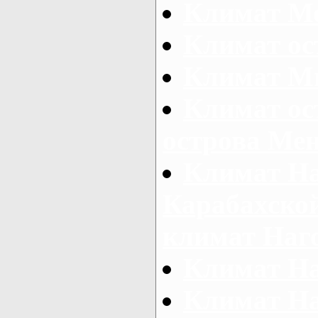
Климат М
Климат ос
Климат М
Климат ос
острова Ме
Климат На
Карабахской
климат Наг
Климат Н
Климат Н