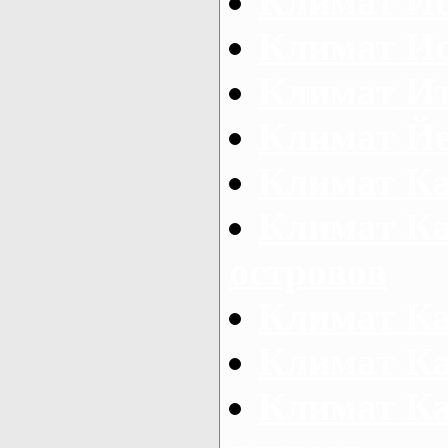
Климат И
Климат И
Климат И
Климат Й
Климат Ка
Климат К
островов
Климат К
Климат К
Климат Ка