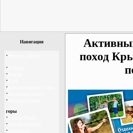
Активный
Навигация
поход Кр
·
Рейтинг сайтов
п
·
Главная
·
Форум
·
Клуб
·
Корпоративный отдых
·
Активный отдых
·
Детский туризм
горы
·
походы Крым
·
походы Украина
·
альпинизм