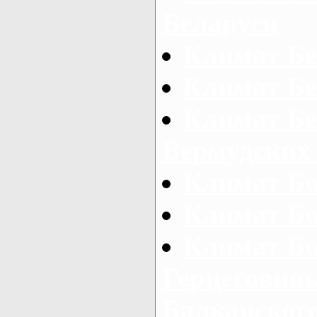
Беларуси
Климат Бе
Климат Б
Климат Бе
Бермудских 
Климат Б
Климат Б
Климат Бо
Герцеговины
Балканского