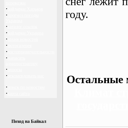
снег лежит п
перевозки
·
байдарки Харьков
году.
·
прогноз погоды
Украина
·
каталог ссылок
·
байдарки Украина
·
архив новостей
·
фотогалерея
·
достопримечательности
·
написать
администратору
·
опросы
·
Остальные 
рекомендовать нас
·
поиск по новостям
Климат ст
·
карта сайта
государст
Поход на Байкал