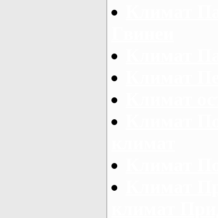
Климат Па
Гвинеи
Климат П
Климат П
Климат ос
Климат По
климат
Климат П
Климат Пр
климат При