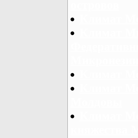
островов
Климат М
Климат Ми
Федеративн
Микронези
Климат М
Климат Мо
Молдовы
Климат Мо
княжества 