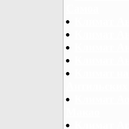
Самоа
Климат А
Климат А
Климат А
Климат Ан
Климат на
Антильских
Климат Ао
Макао
Климат А