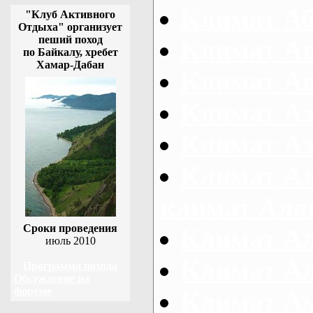
Климат Аб
"Клуб Активного
Отдыха" организует
пеший поход
Климат А
по Байкалу, хребет
Хамар-Дабан
Климат А
Климат А
Климат Аз
Климат Ал
климат Ала
Сроки проведения
Климат А
июль 2010
Климат А
Программа похода
Обсуждение на
форуме
Климат Ам