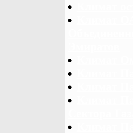
Климат ос
Климат ОА
Объединенн
Эмиратов
Климат О
Климат П
Климат П
Климат Па
Сектора Газ
Климат П