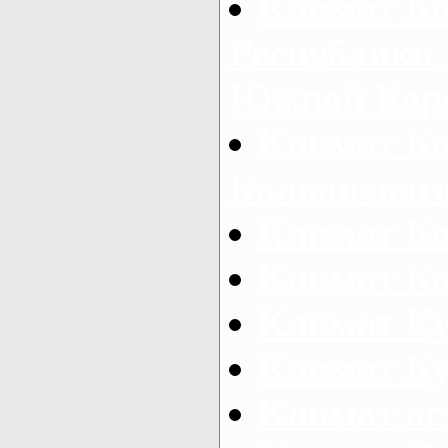
Климат Ко
Республики 
Южной Кор
Климат Ко
Балканского
Климат Ко
Климат Ко
Климат К
Климат Ку
Климат ос