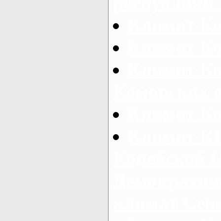
республики,
Климат Ко
Климат К
Климат Ко
Коморских 
Климат Ко
Климат К
Корейской 
Демократич
климат Сев