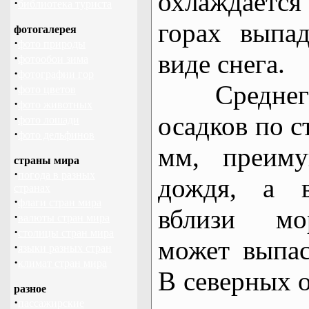
охлаждается
·
библиотека туриста
горах выпа
фотогалерея
·
фото природы
виде снега.
·
фотообои зима
·
фотографии гор
Среднегод
·
фото цветов
·
фото животных
осадков по с
·
фото лошади
·
фото дельфинов
мм, преиму
страны мира
·
погода в разных
дождя, а 
странах
·
флаги стран мира
вблизи мо
·
валюты стран мира
·
столицы стран мира
может выпа
·
языки разных стран
·
климат стран мира
В северных 
разное
·
пассажирские