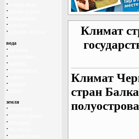
·
горные лыжи
·
горные походы
·
скалолазание
·
сноуборд
Климат ст
·
треккинг, походы
государст
вода
·
байдарки
·
виндсерфинг
·
дайвинг
·
катамаранинг
Климат Чер
·
каякинг
·
рафтинг
стран Балка
·
яхтинг
полуостров
земля
·
велотуризм
·
дальние страны
·
геокэшинг
·
диггерство
·
конный туризм