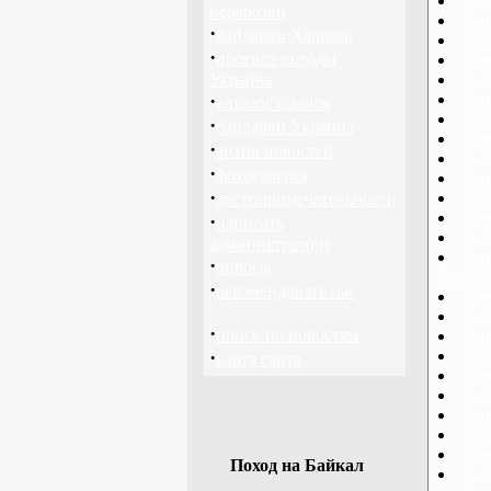
Кл
перевозки
Кл
·
байдарки Харьков
Кли
·
прогноз погоды
Кли
Украина
Кли
·
Кли
каталог ссылок
Кли
·
байдарки Украина
Кл
·
архив новостей
Кли
·
фотогалерея
Кли
·
Кл
достопримечательности
Кли
·
написать
Кли
администратору
Кли
·
опросы
Респу
·
рекомендовать нас
Кли
Кли
·
поиск по новостям
Кли
·
Кли
карта сайта
Кл
Кли
Кли
Кли
Кли
Поход на Байкал
Кли