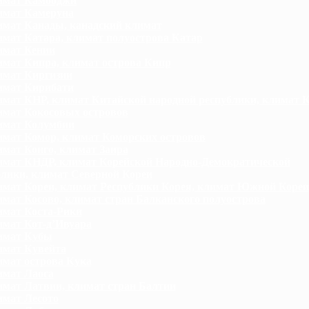
имат Камбоджи
имат Камеруна
мат Канады, канадский климат
мат Катара, климат полуострова Катар
мат Кении
мат Кипра, климат острова Кипр
мат Киргизии
имат Кирибати
мат КНР, климат Китайской народной республики, климат 
мат Кокосовых островов
имат Колумбии
мат Комор, климат Коморских островов
мат Конго, климат Заира
мат КНДР, климат Корейской Народно-Демократической
блики, климат Северной Кореи
мат Кореи, климат Республики Корея, климат Южной Кореи
мат Косово, климат стран Балканского полуострова
мат Коста-Рики
мат Кот-д’Ивуара
имат Кубы
мат Кувейта
мат острова Кука
мат Лаоса
мат Латвии, климат стран Балтии
мат Лесото