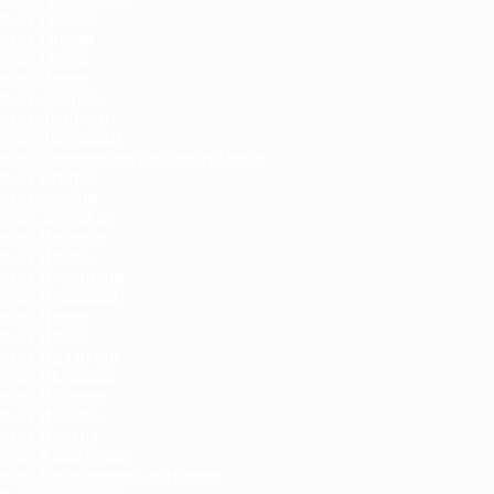
мат Греции
мат Грузии
мат Гуама
имат Дании
имат Джерси
имат Джибути
имат Доминики
мат Доминиканской республики
мат Египта
мат Замбии
мат Зимбабве
мат Израиля
имат Индии
мат Индонезии
имат Иордании
имат Ирака
имат Ирана
имат Ирландии
мат Исландии
имат Испании
имат Италии
имат Йемена
мат Казахстана
мат Каймановых островов