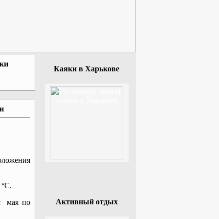
зки
Каяки в Харькове
ан
оложения
 °C.
Активный отдых
с мая по