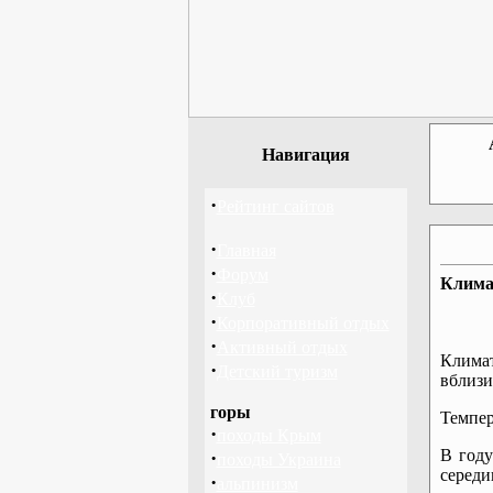
Навигация
·
Рейтинг сайтов
·
Главная
·
Форум
Клима
·
Клуб
·
Корпоративный отдых
·
Активный отдых
Климат
·
Детский туризм
вблизи
горы
Темпер
·
походы Крым
В году
·
походы Украина
середи
·
альпинизм