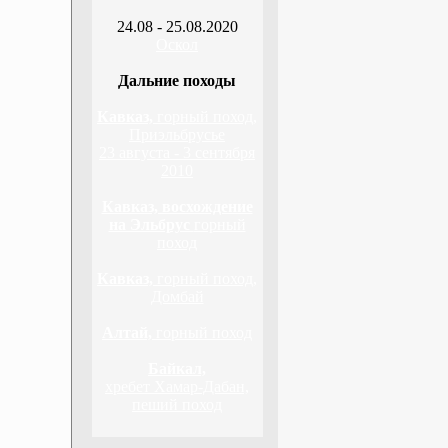
24.08 - 25.08.2020
Оскол
Дальние походы
Кавказ,
горный поход,
Приэльбрусье
23 августа - 3 сентября
2010
Кавказ, восхождение
на Эльбрус
горный
поход
Кавказ,
горный поход,
Домбай
Алтай,
горный поход
Байкал,
хребет Хамар-Дабан,
пеший поход