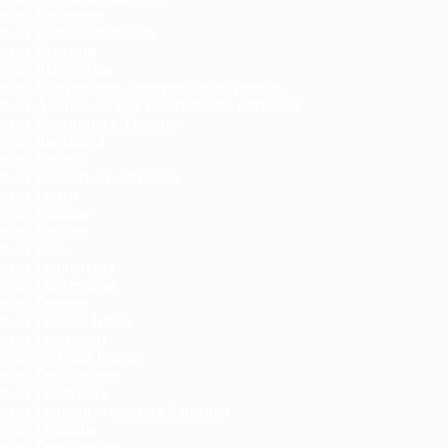
мат Ватикана
мат Великобритании
мат Венгрии
мат Венесуэлы
мат Британских Виргинских островов
мат Американских Виргинских островов
мат Восточного Тимора
мат Вьетнама
мат Габона
мат Гавайских островов
мат Гаити
имат Гайаны
имат Гамбии
имат Ганы
мат Гваделупы
имат Гватемалы
мат Гвинеи
мат Гвинеи-Бисау
мат Германии
мат острова Гернси
мат Гибралтара
мат Гондураса
мат Гонконга, климат Сянгана
имат Гренады
мат Гренландии