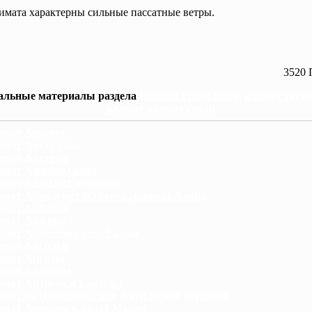
имата характерны сильные пассатные ветры.
3520 
альные материалы раздела
Климат стран мира, климат госуд
климат разных стран
мат Абхазии
мат Австралии
имат Австрии
мат Азербайджана
мат Азорских островов
мат Аландских островов, климат Аланд
имат Албании
имат Алжира
мат Американского Самоа
имат Ангильи
имат Анголы
имат Андорры
мат Антигуа и Барбуды
мат на Нидерландских Антильских островах
мат Аомынь, климат Макао