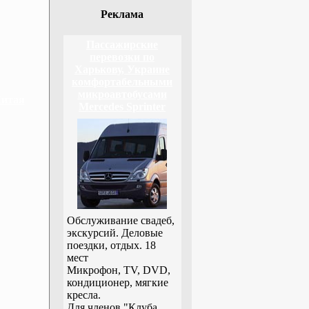
Реклама
Пассажирские
перевозки по
Харькову, Украине
комфортабельными
микроавтобусами
Китая
Mercedes Sprinter
Обслуживание свадеб,
экскурсий. Деловые
поездки, отдых. 18
мест
Микрофон, TV, DVD,
кондиционер, мягкие
кресла.
Для членов "Клуба