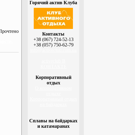
Горячий актив Клуба
Прочтено
Контакты
+38 (067) 724-52-13
арств,
+38 (057) 750-62-79
info@activeclub.com.ua
activeclub В
КОНТАКТЕ
Корпоративный
отдых
О корпоративном
отдыхе
Корпоративный отдых
на байдарках
Сплавы на байдарках
и катамаранах