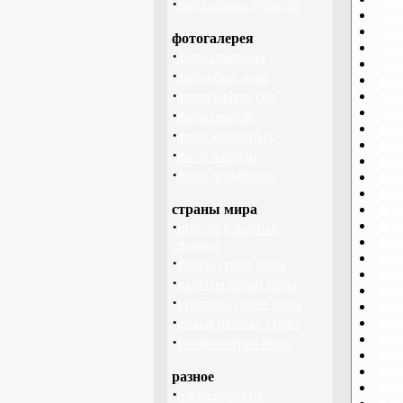
·
библиотека туриста
Кли
Кли
фотогалерея
Кли
·
фото природы
Кл
·
фотообои зима
Кл
·
Кл
фотографии гор
Кл
·
фото цветов
Кли
·
фото животных
Кли
·
фото лошади
Кли
·
фото дельфинов
Кли
Кли
страны мира
Кл
·
Кли
погода в разных
Кл
странах
Кл
·
флаги стран мира
Кл
·
валюты стран мира
Кл
·
столицы стран мира
Кли
·
Кл
языки разных стран
Кл
·
климат стран мира
Кл
Кли
разное
Кли
·
пассажирские