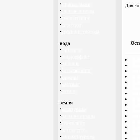
·
горные лыжи
Для кл
·
горные походы
·
скалолазание
·
сноуборд
·
треккинг, походы
Ост
вода
·
байдарки
·
виндсерфинг
Кли
·
дайвинг
Кли
·
катамаранинг
Кл
·
Кли
каякинг
Кли
·
рафтинг
Кли
·
яхтинг
Кл
Кл
земля
Кли
·
велотуризм
Кл
·
Кл
дальние страны
Кл
·
геокэшинг
Кли
·
диггерство
Кли
·
конный туризм
Кли