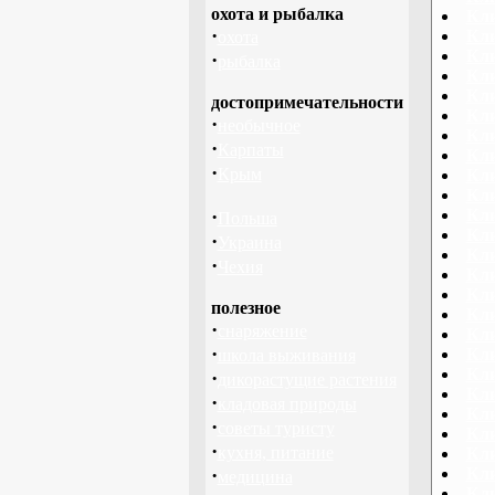
охота и рыбалка
Кли
·
Кли
охота
Кли
·
рыбалка
Кли
Кли
достопримечательности
Кли
·
необычное
Кли
·
Карпаты
Кли
·
Крым
Кли
Кли
·
Кли
Польша
Кл
·
Украина
Кл
·
Чехия
Кл
Кли
полезное
Кл
·
снаряжение
Кли
·
Кли
школа выживания
Кли
·
дикорастущие растения
Кли
·
кладовая природы
Кли
·
советы туристу
Кли
·
кухня, питание
Кли
·
Кл
медицина
Кли