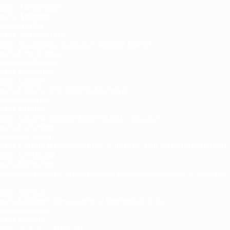
имат Аргентины
имат Армении
имат Арубы
мат Афганистана
мат Багамских островов, климат Багам
мат Бангладеша
мат Барбадоса
мат Бахрейна
мат Белиза
мат Белоруссии, климат Беларуси
мат Бельгии
мат Бенина
мат Бермуд, климат Бермудских островов
мат Болгарии
имат Боливии
мат Боснии и Герцеговины, климат стран Балканского полу
имат Ботсваны
мат Бразилии
мат Британских территорий в Индийском океане, климат ар
мат Брунея
мат Буркина Фасо, климат Верхней Вольты
мат Бурунди
мат Бутана
мат островов Вануату