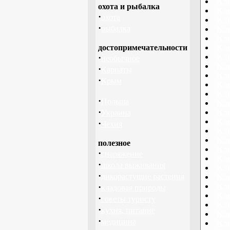
Кли
охота и рыбалка
Кли
·
охота
Кли
·
рыбалка
Кли
Кли
достопримечательности
Кли
·
Кл
необычное
Кл
·
Карпаты
Кл
·
Крым
Кли
Кл
·
Польша
Кли
·
Кли
Украина
Кли
·
Чехия
Кли
Кли
полезное
Кли
·
снаряжение
Кли
·
школа выживания
Кл
·
дикорастущие растения
Кли
·
Кли
кладовая природы
Кли
·
советы туристу
Кли
·
кухня, питание
Кл
·
медицина
Кл