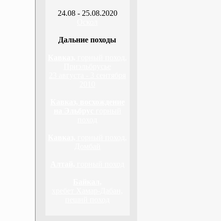
24.08 - 25.08.2020
Оскол
Дальние походы
Кавказ,
горный поход,
Приэльбрусье
23 августа - 3 сентября
2010
Кавказ, восхождение
на Эльбрус
горный
поход
Кавказ,
горный поход,
Домбай
Алтай,
горный поход
Байкал,
хребет Хамар-Дабан,
пеший поход