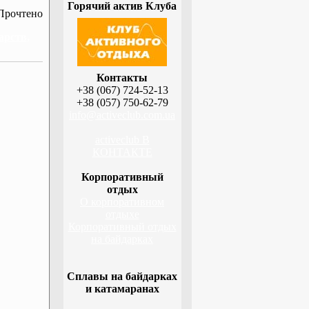
Горячий актив Клуба
Прочтено
арств,
Контакты
+38 (067) 724-52-13
+38 (057) 750-62-79
info@activeclub.com.ua
activeclub В
КОНТАКТЕ
Корпоративный
отдых
О корпоративном
отдыхе
Корпоративный отдых
на байдарках
Сплавы на байдарках
и катамаранах