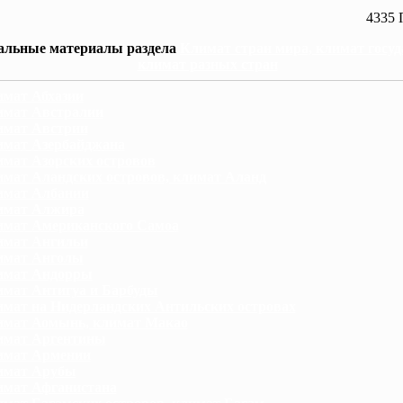
4335 
альные материалы раздела
Климат стран мира, климат госуд
климат разных стран
мат Абхазии
мат Австралии
имат Австрии
мат Азербайджана
мат Азорских островов
мат Аландских островов, климат Аланд
имат Албании
имат Алжира
мат Американского Самоа
имат Ангильи
имат Анголы
имат Андорры
мат Антигуа и Барбуды
мат на Нидерландских Антильских островах
мат Аомынь, климат Макао
имат Аргентины
имат Армении
имат Арубы
мат Афганистана