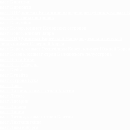
мат Киргизии
имат Кирибати
мат КНР, климат Китайской народной республики, климат 
мат Кокосовых островов
имат Колумбии
мат Комор, климат Коморских островов
мат Конго, климат Заира
мат КНДР, климат Корейской Народно-Демократической
блики, климат Северной Кореи
мат Кореи, климат Республики Корея, климат Южной Кореи
мат Косово, климат стран Балканского полуострова
мат Коста-Рики
мат Кот-д’Ивуара
имат Кубы
мат Кувейта
мат острова Кука
мат Лаоса
мат Латвии, климат стран Балтии
мат Лесото
имат Либерии
имат Ливана
имат Ливии
мат Литвы, климат стран Балтии
имат Лихтенштейна
мат Люксембурга