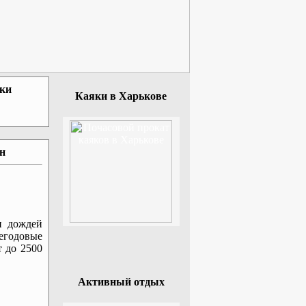
зки
Каяки в Харькове
ан
н дождей
егодовые
 до 2500
Активный отдых