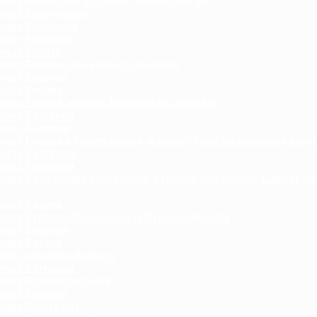
мат Багамских островов, климат Багам
мат Бангладеша
мат Барбадоса
мат Бахрейна
мат Белиза
мат Белоруссии, климат Беларуси
мат Бельгии
мат Бенина
мат Бермуд, климат Бермудских островов
мат Болгарии
имат Боливии
мат Боснии и Герцеговины, климат стран Балканского полу
имат Ботсваны
мат Бразилии
мат Британских территорий в Индийском океане, климат ар
мат Брунея
мат Буркина Фасо, климат Верхней Вольты
мат Бурунди
мат Бутана
мат островов Вануату
мат Ватикана
мат Великобритании
мат Венгрии
мат Венесуэлы