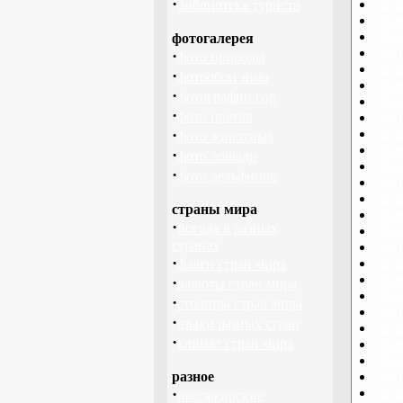
·
Кл
библиотека туриста
Кл
Кли
фотогалерея
Кли
·
фото природы
Кли
·
фотообои зима
Кли
·
фотографии гор
Кли
·
фото цветов
Кл
·
Кли
фото животных
Кл
·
фото лошади
Кл
·
фото дельфинов
Кл
Кл
страны мира
Кли
·
погода в разных
Кл
странах
Кл
·
Кл
флаги стран мира
Кли
·
валюты стран мира
Кли
·
столицы стран мира
Кл
·
языки разных стран
Кл
·
климат стран мира
Кли
Кли
разное
Кли
·
Кли
пассажирские