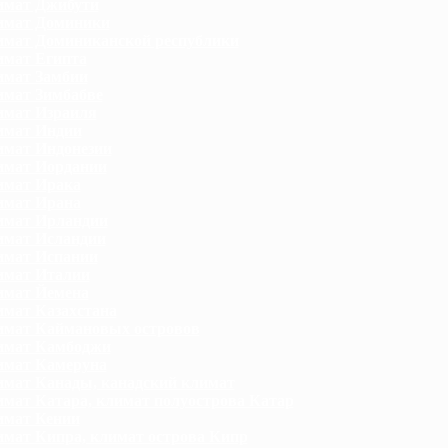
имат Джибути
имат Доминики
мат Доминиканской республики
мат Египта
мат Замбии
мат Зимбабве
мат Израиля
имат Индии
мат Индонезии
имат Иордании
имат Ирака
имат Ирана
имат Ирландии
мат Исландии
имат Испании
имат Италии
имат Йемена
мат Казахстана
мат Каймановых островов
имат Камбоджи
имат Камеруна
мат Канады, канадский климат
мат Катара, климат полуострова Катар
мат Кении
мат Кипра, климат острова Кипр