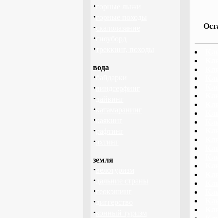
·
горные лыжи
·
горные походы
Ост
·
скалолазание
·
сноуборд
·
треккинг, походы
Кли
Кли
вода
Кл
·
байдарки
Кли
·
Кли
виндсерфинг
Кли
·
дайвинг
Кл
·
катамаранинг
Кл
·
каякинг
Кли
·
Кл
рафтинг
Кл
·
яхтинг
Кл
Кли
земля
Кли
·
велотуризм
Кли
·
дальние страны
Кл
·
геокэшинг
Кл
·
Кл
диггерство
Кли
·
конный туризм