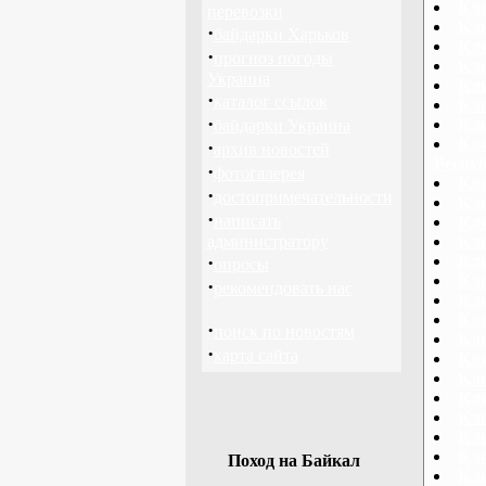
Кли
перевозки
Кл
·
байдарки Харьков
Кли
·
прогноз погоды
Кли
Украина
Кл
·
каталог ссылок
Кли
·
Кли
байдарки Украина
Кли
·
архив новостей
Респу
·
фотогалерея
Кли
·
достопримечательности
Кли
·
написать
Кли
администратору
Кли
·
Кл
опросы
Кли
·
рекомендовать нас
Кли
Кли
·
поиск по новостям
Кли
·
карта сайта
Кли
Кл
Кл
Кл
Кли
Кл
Поход на Байкал
Кли