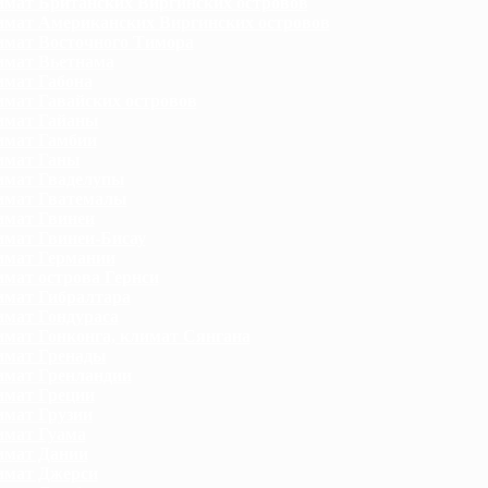
мат Британских Виргинских островов
мат Американских Виргинских островов
мат Восточного Тимора
мат Вьетнама
мат Габона
мат Гавайских островов
имат Гайаны
имат Гамбии
имат Ганы
мат Гваделупы
имат Гватемалы
мат Гвинеи
мат Гвинеи-Бисау
мат Германии
мат острова Гернси
мат Гибралтара
мат Гондураса
мат Гонконга, климат Сянгана
имат Гренады
мат Гренландии
мат Греции
мат Грузии
мат Гуама
имат Дании
имат Джерси