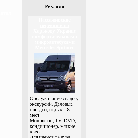
Реклама
Китая
Пассажирские
перевозки по
Харькову, Украине
комфортабельными
микроавтобусами
Mercedes Sprinter
Обслуживание свадеб,
экскурсий. Деловые
поездки, отдых. 18
мест
Микрофон, TV, DVD,
кондиционер, мягкие
кресла.
Для членов "Клуба