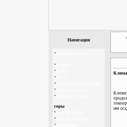
Навигация
·
Рейтинг сайтов
·
Главная
·
Форум
Клима
·
Клуб
·
Корпоративный отдых
·
Активный отдых
Климат
·
Детский туризм
продо
темпер
горы
мм оса
·
походы Крым
·
походы Украина
·
альпинизм