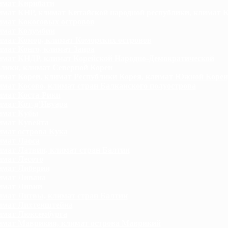
имат Кирибати
мат КНР, климат Китайской народной республики, климат 
мат Кокосовых островов
имат Колумбии
мат Комор, климат Коморских островов
мат Конго, климат Заира
мат КНДР, климат Корейской Народно-Демократической
блики, климат Северной Кореи
мат Кореи, климат Республики Корея, климат Южной Кореи
мат Косово, климат стран Балканского полуострова
мат Коста-Рики
мат Кот-д’Ивуара
имат Кубы
мат Кувейта
мат острова Кука
мат Лаоса
мат Латвии, климат стран Балтии
мат Лесото
имат Либерии
имат Ливана
имат Ливии
мат Литвы, климат стран Балтии
имат Лихтенштейна
мат Люксембурга
мат Маврикия, климат острова Маврикий