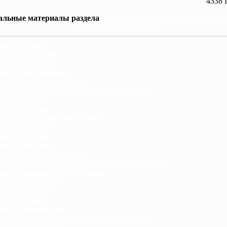
4338 
альные материалы раздела
Климат стран мира, климат госуд
климат разных стран
мат Абхазии
мат Австралии
имат Австрии
мат Азербайджана
мат Азорских островов
мат Аландских островов, климат Аланд
имат Албании
имат Алжира
мат Американского Самоа
имат Ангильи
имат Анголы
имат Андорры
мат Антигуа и Барбуды
мат на Нидерландских Антильских островах
мат Аомынь, климат Макао
имат Аргентины
имат Армении
имат Арубы
мат Афганистана
мат Багамских островов, климат Багам