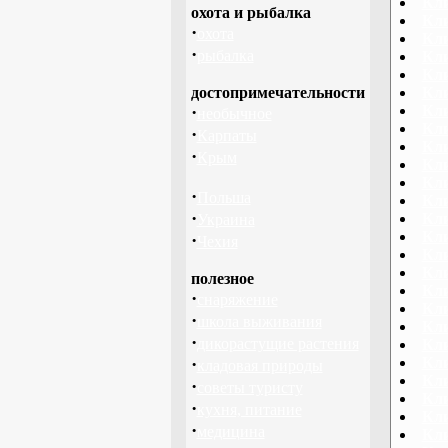
Кли
охота и рыбалка
Кли
·
охота
Кли
·
рыбалка
Кли
Кли
достопримечательности
Кл
·
Кл
необычное
Кл
·
Карпаты
Кли
·
Крым
Кл
Кли
·
Польша
Кли
·
Кли
Украина
Кли
·
Чехия
Кли
Кли
полезное
Кли
·
снаряжение
Кл
·
школа выживания
Кли
·
дикорастущие растения
Кли
·
Кли
кладовая природы
Кли
·
советы туристу
Кл
·
кухня, питание
Кл
·
медицина
Кл