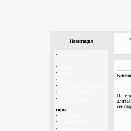
Навигация
·
Рейтинг сайтов
·
Главная
·
Форум
Клима
·
Клуб
·
Корпоративный отдых
·
Активный отдых
На те
·
Детский туризм
длится
сентяб
горы
·
походы Крым
·
походы Украина
·
альпинизм