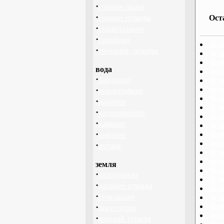
·
горные лыжи
·
горные походы
Ост
·
скалолазание
·
сноуборд
Кли
·
треккинг, походы
Кли
Кл
вода
Кли
·
байдарки
Кли
·
Кли
виндсерфинг
Кл
·
дайвинг
Кл
·
катамаранинг
Кли
·
каякинг
Кл
·
Кл
рафтинг
Кл
·
яхтинг
Кли
Кли
земля
Кли
·
велотуризм
Кл
·
дальние страны
Кл
·
геокэшинг
Кл
·
Кли
диггерство
Кли
·
конный туризм