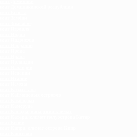
имат Доминики
мат Доминиканской республики
мат Египта
мат Замбии
мат Зимбабве
мат Израиля
имат Индии
мат Индонезии
имат Иордании
имат Ирака
имат Ирана
имат Ирландии
мат Исландии
имат Испании
имат Италии
имат Йемена
мат Казахстана
мат Каймановых островов
имат Камбоджи
имат Камеруна
мат Канады, канадский климат
мат Катара, климат полуострова Катар
мат Кении
мат Кипра, климат острова Кипр
мат Киргизии