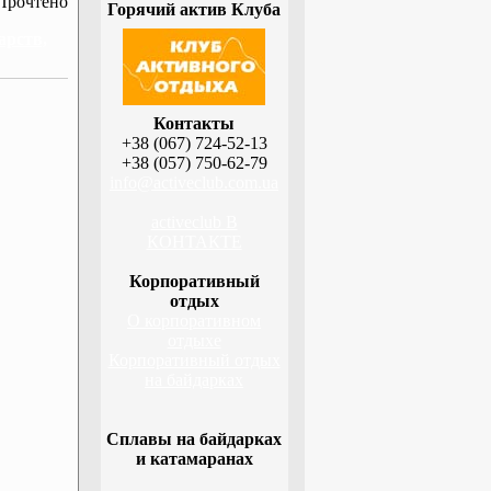
Прочтено
Горячий актив Клуба
арств,
Контакты
+38 (067) 724-52-13
+38 (057) 750-62-79
info@activeclub.com.ua
activeclub В
КОНТАКТЕ
Корпоративный
отдых
О корпоративном
отдыхе
Корпоративный отдых
на байдарках
Сплавы на байдарках
и катамаранах