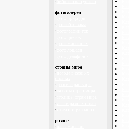
·
Кл
библиотека туриста
Кли
Кли
фотогалерея
Кли
·
фото природы
Кли
·
фотообои зима
Кли
·
фотографии гор
Кл
·
фото цветов
Кли
·
Кл
фото животных
Кл
·
фото лошади
Кл
·
фото дельфинов
Кл
Кли
страны мира
Кл
·
погода в разных
Кл
странах
Кл
·
Кли
флаги стран мира
Кли
·
валюты стран мира
Кл
·
столицы стран мира
Кл
·
языки разных стран
Кли
·
климат стран мира
Кли
Кли
разное
Кли
·
Кли
пассажирские