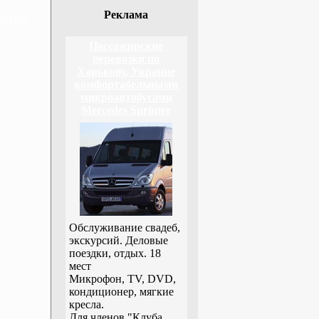
Реклама
Китая
Пассажирские
перевозки по
Харькову, Украине
комфортабельными
микроавтобусами
Mercedes Sprinter
Обслуживание свадеб,
экскурсий. Деловые
поездки, отдых. 18
мест
Микрофон, TV, DVD,
кондиционер, мягкие
кресла.
Для членов "Клуба