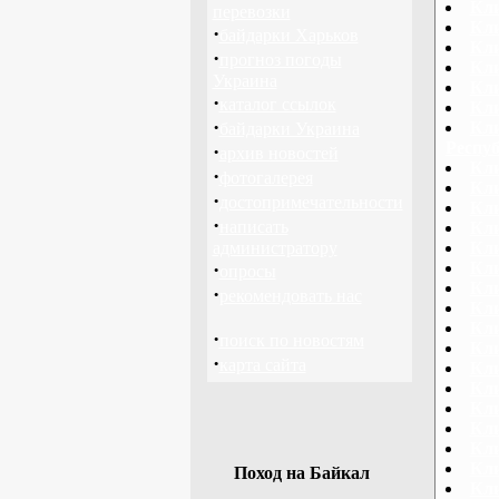
Кл
перевозки
Кли
·
байдарки Харьков
Кли
·
прогноз погоды
Кл
Украина
Кли
·
каталог ссылок
Кли
·
Кли
байдарки Украина
Респу
·
архив новостей
Кли
·
фотогалерея
Кли
·
достопримечательности
Кли
·
написать
Кли
администратору
Кл
·
Кли
опросы
Кли
·
рекомендовать нас
Кли
Кли
·
поиск по новостям
Кли
·
карта сайта
Кл
Кл
Кл
Кли
Кл
Кли
Поход на Байкал
Кли