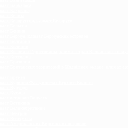
мат Бангладеша
мат Барбадоса
мат Бахрейна
мат Белиза
мат Белоруссии, климат Беларуси
мат Бельгии
мат Бенина
мат Бермуд, климат Бермудских островов
мат Болгарии
имат Боливии
мат Боснии и Герцеговины, климат стран Балканского полу
имат Ботсваны
мат Бразилии
мат Британских территорий в Индийском океане, климат ар
мат Брунея
мат Буркина Фасо, климат Верхней Вольты
мат Бурунди
мат Бутана
мат островов Вануату
мат Ватикана
мат Великобритании
мат Венгрии
мат Венесуэлы
мат Американских Виргинских островов