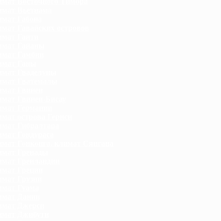
мат Восточного Тимора
мат Вьетнама
мат Габона
мат Гавайских островов
мат Гаити
имат Гайаны
имат Гамбии
имат Ганы
мат Гваделупы
имат Гватемалы
мат Гвинеи
мат Гвинеи-Бисау
мат Германии
мат острова Гернси
мат Гибралтара
мат Гондураса
мат Гонконга, климат Сянгана
имат Гренады
мат Гренландии
мат Греции
мат Грузии
мат Гуама
имат Дании
имат Джерси
имат Джибути