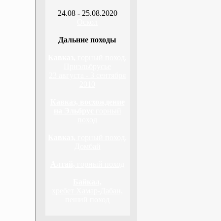
24.08 - 25.08.2020
Оскол
Дальние походы
Кавказ,
горный поход,
Приэльбрусье
23 августа - 3 сентября
2010
Кавказ, восхождение
на Эльбрус
горный
поход
Кавказ,
горный поход,
Домбай
Алтай,
горный поход
Байкал,
хребет Хамар-Дабан,
пеший поход