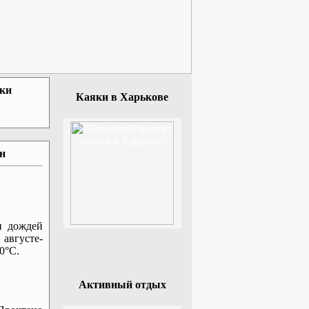
зки
Каяки в Харькове
ан
н дождей
 августе-
0°С.
Активный отдых