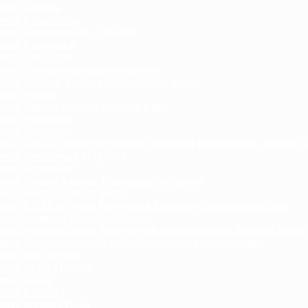
мат Йемена
мат Казахстана
мат Каймановых островов
мат Камбоджи
мат Камеруна
мат Канады, канадский климат
мат Катара, климат полуострова Катар
мат Кении
мат Кипра, климат острова Кипр
мат Киргизии
мат Кирибати
мат КНР, климат Китайской народной республики, климат 
мат Кокосовых островов
мат Колумбии
мат Комор, климат Коморских островов
мат Конго, климат Заира
мат КНДР, климат Корейской Народно-Демократической
лики, климат Северной Кореи
мат Кореи, климат Республики Корея, климат Южной Кореи
мат Косово, климат стран Балканского полуострова
мат Коста-Рики
мат Кот-д’Ивуара
имат Кубы
мат Кувейта
мат острова Кука