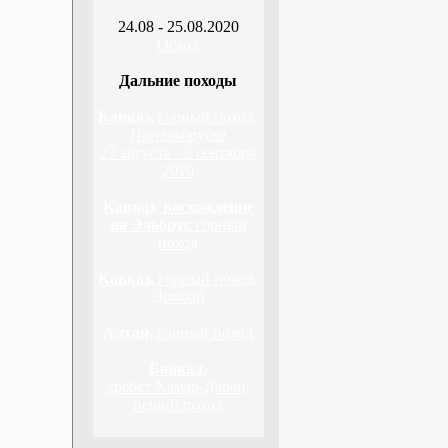
24.08 - 25.08.2020
Оскол
Дальние походы
Кавказ,
горный поход,
Приэльбрусье
23 августа - 3 сентября
2010
Кавказ, восхождение
на Эльбрус
горный
поход
Кавказ,
горный поход,
Домбай
Алтай,
горный поход
Байкал,
хребет Хамар-Дабан,
пеший поход