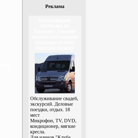
Реклама
Пассажирские
перевозки по
Харькову, Украине
комфортабельными
микроавтобусами
Mercedes Sprinter
Китая
Обслуживание свадеб,
экскурсий. Деловые
поездки, отдых. 18
мест
Микрофон, TV, DVD,
кондиционер, мягкие
кресла.
Для членов "Клуба