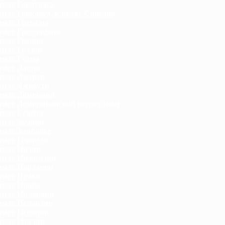
мат Гондураса
мат Гонконга, климат Сянгана
мат Гренады
мат Гренландии
мат Греции
мат Грузии
мат Гуама
мат Дании
мат Джерси
мат Джибути
мат Доминики
мат Доминиканской республики
мат Египта
мат Замбии
мат Зимбабве
мат Израиля
мат Индии
мат Индонезии
мат Иордании
мат Ирака
мат Ирана
мат Ирландии
мат Исландии
мат Испании
мат Италии