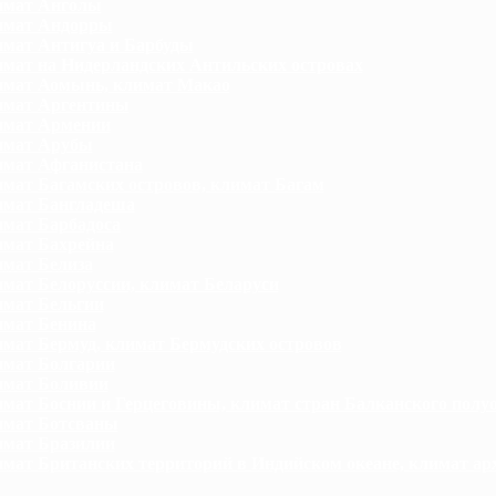
мат Анголы
имат Андорры
мат Антигуа и Барбуды
мат на Нидерландских Антильских островах
мат Аомынь, климат Макао
мат Аргентины
мат Армении
имат Арубы
мат Афганистана
мат Багамских островов, климат Багам
мат Бангладеша
мат Барбадоса
мат Бахрейна
мат Белиза
мат Белоруссии, климат Беларуси
мат Бельгии
мат Бенина
мат Бермуд, климат Бермудских островов
мат Болгарии
мат Боливии
мат Боснии и Герцеговины, климат стран Балканского полу
мат Ботсваны
мат Бразилии
мат Британских территорий в Индийском океане, климат ар