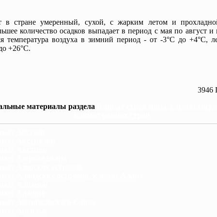
 в стране умеренный, сухой, с жарким летом и прохладно
ьшее количество осадков выпадает в период с мая по август и 
я температура воздуха в зимний период - от -3°С до +4°С, л
до +26°С.
3946 
альные материалы раздела
Климат стран мира, климат госуд
климат разных стран
мат Абхазии
мат Австралии
мат Австрии
мат Азербайджана
мат Азорских островов
мат Аландских островов, климат Аланд
мат Албании
имат Алжира
мат Американского Самоа
мат Ангильи