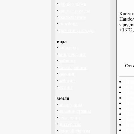
·
горные лыжи
·
горные походы
Климат
·
скалолазание
Наибол
·
сноуборд
Средня
·
+13°С 
треккинг, походы
вода
·
байдарки
·
виндсерфинг
·
дайвинг
Ост
·
катамаранинг
·
каякинг
·
рафтинг
Кли
·
Кли
яхтинг
Кли
Кли
земля
Кли
·
велотуризм
Кли
·
дальние страны
Кли
·
геокэшинг
Кл
·
диггерство
Кли
·
Кли
конный туризм