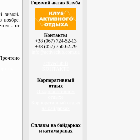
Горячий актив Клуба
й зимой.
в ноябре.
етом - от
Контакты
+38 (067) 724-52-13
+38 (057) 750-62-79
info@activeclub.com.ua
Прочтено
activeclub В
арств,
КОНТАКТЕ
Корпоративный
отдых
О корпоративном
отдыхе
Корпоративный отдых
на байдарках
Сплавы на байдарках
и катамаранах