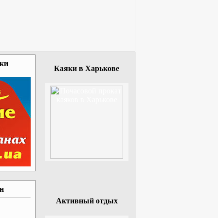
зки
Каяки в Харькове
ан
Активный отдых