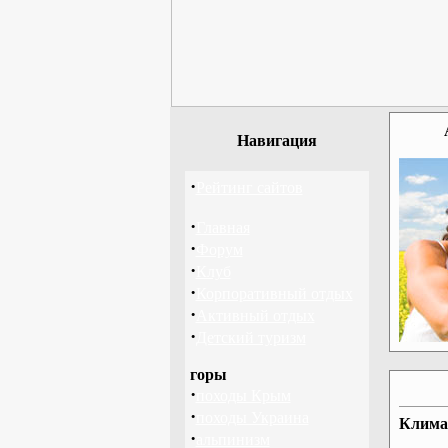
Навигация
·
Рейтинг сайтов
·
Главная
·
Форум
·
Клуб
·
Корпоративный отдых
·
Активный отдых
·
Детский туризм
горы
·
походы Крым
·
походы Украина
Клима
·
альпинизм