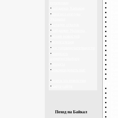
перевозки
Кли
·
Кли
байдарки Харьков
Кли
·
прогноз погоды
Кли
Украина
Кли
·
каталог ссылок
Кли
·
байдарки Украина
Кли
·
Кли
архив новостей
Кли
·
фотогалерея
Кли
·
достопримечательности
Кли
·
написать
Кли
администратору
Кли
·
опросы
Кли
·
Кли
рекомендовать нас
Кли
Кли
·
поиск по новостям
Респуб
·
карта сайта
Кли
Кли
Кли
Кли
Кл
Поход на Байкал
Кли
Кли