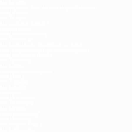
мат Брунея
мат Буркина Фасо, климат Верхней Вольты
мат Бурунди
мат Бутана
мат островов Вануату
мат Ватикана
мат Великобритании
мат Венесуэлы
мат Британских Виргинских островов
мат Американских Виргинских островов
мат Восточного Тимора
мат Вьетнама
мат Габона
мат Гавайских островов
мат Гаити
мат Гайаны
мат Гамбии
мат Ганы
мат Гваделупы
мат Гватемалы
мат Гвинеи
мат Гвинеи-Бисау
мат Германии
мат острова Гернси
мат Гибралтара