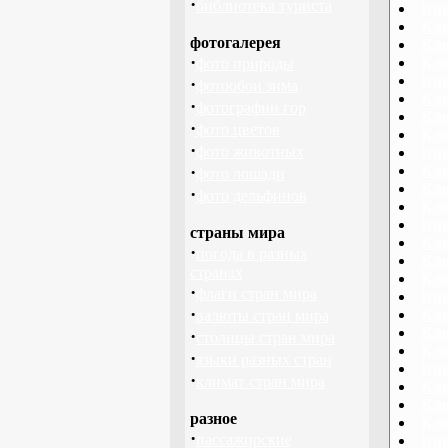
·
библиотека туриста
Кли
Кли
фотогалерея
Кли
·
Кли
фото природы
Кли
·
фотообои зима
Кли
·
фотографии гор
Кли
·
фото цветов
Кли
·
фото животных
Кли
·
Кли
фото лошади
Кли
·
фото дельфинов
Кли
Кли
страны мира
Кли
·
погода в разных
Кли
странах
Кли
·
флаги стран мира
Кли
·
Кли
валюты стран мира
Кли
·
столицы стран мира
Кли
·
языки разных стран
Кли
·
климат стран мира
Кли
Кли
разное
Кли
·
пассажирские
Кли