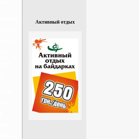
язык
оснии и
Активный отдых
й язык
й язык
ане,
и в
еане,
ык
льный
язык
к
зык
й язык