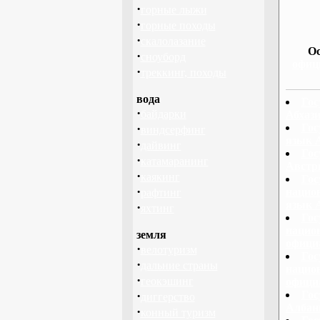
·
горные лыжи
·
горные походы
·
скалолазание
О
·
сноуборд
офиц
·
треккинг, походы
вода
Гос
·
байдарки
Абхази
·
Гос
виндсерфинг
язык 
·
дайвинг
Гос
·
катамаранинг
Австр
·
каякинг
Гос
·
нацио
рафтинг
язык 
·
яхтинг
Гос
национ
земля
офици
·
велотуризм
Гос
·
дальние страны
национ
·
геокэшинг
офици
·
Гос
диггерство
Албан
·
конный туризм