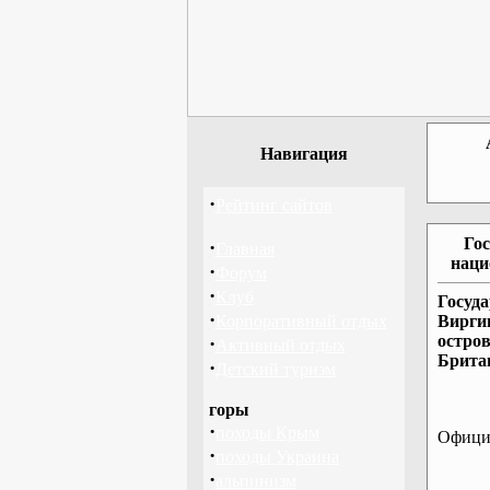
Навигация
·
Рейтинг сайтов
Го
·
Главная
наци
·
Форум
·
Клуб
Госуд
·
Корпоративный отдых
Вирги
остро
·
Активный отдых
Брита
·
Детский туризм
горы
·
походы Крым
Официа
·
походы Украина
·
альпинизм