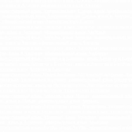
ударственный язык Алжира, язык Алжира, национальный я
а, язык в Алжире, официальный язык Алжира
ударственный язык Американского Самоа, язык Американск
, национальный язык Американского Самоа, язык в Америк
, официальный язык Американского Самоа
ударственный язык Ангильи, язык Ангильи, национальный 
ьи, язык в Ангильи, официальный язык Ангильи
ударственный язык Анголы, язык Анголы, национальный я
ы, язык в Анголе, официальный язык Анголы
ударственный язык Андорры, язык Андорры, национальный
ры, язык в Андорре, официальный язык Андорры
ударственный язык Антигуа и Барбуды, язык Антигуа и Бар
альный язык Антигуа и Барбуды, язык в Антигуа и Барбуде,
альный язык Антигуа и Барбуды
ударственный язык Нидерландских Антильских островов, я
ландских Антильских островов, национальный язык Нидерл
ских островов, язык на Нидерландских Антильских острова
альный язык Нидерландских Антильских островов
ударственный язык Аомынь, язык Макао, национальный яз
ь, язык в Макао, официальный язык Аомынь
ударственный язык Аргентины, язык Аргентины, национал
Аргентины, язык в Аргентине, официальный язык Аргентин
ударственный язык Армении, язык Армении, национальный
ии, язык в Армении, официальный язык Армении
ударственный язык Арубы, язык Арубы, национальный язы