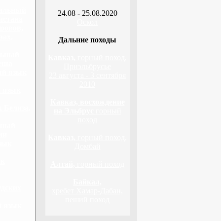
нальный
24.08 - 25.08.2020
истана
Оскол
ровов,
вах,
Дальние походы
льный
Кавказ,
горный поход,
еша
Приэльбрусье
ый язык
23 августа - 3 сентября
2010
й язык
Кавказ, восхождение
 Белиза,
на Эльбрус
горный
поход
ьный
ии
Кавказ,
горный поход,
зык
Домбай
ык
Алтай,
горный поход
Байкал,
удских
хребет Хамар-Дабан,
пеший поход
й язык