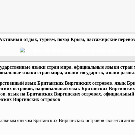
Активный отдых, туризм, поход Крым, пассажирские перево
сударственные языки стран мира, официальные языки стран 
ональные языки стран мира, языки государств, языки разны
арственный язык Британских Виргинских островов, язык Бр
нских островов, национальный язык Британских Виргинских
вов, язык на Британских Виргинских островах, официальный
нских Виргинских островов
льным языком Британских Виргинских островов является англ