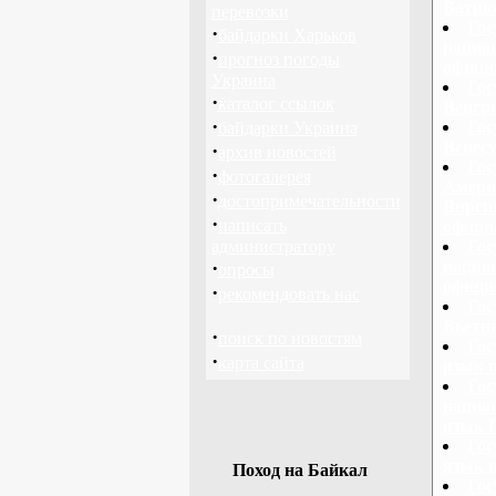
Ватик
перевозки
Гос
·
байдарки Харьков
нацио
·
прогноз погоды
офици
Украина
Гос
·
каталог ссылок
Венгр
·
Гос
байдарки Украина
Венес
·
архив новостей
Гос
·
фотогалерея
Амери
·
достопримечательности
Виргин
·
написать
офици
администратору
Гос
·
нацио
опросы
офици
·
рекомендовать нас
Гос
Вьетн
·
поиск по новостям
Гос
·
карта сайта
язык 
Гос
нацио
язык 
Гос
язык 
Поход на Байкал
Гос