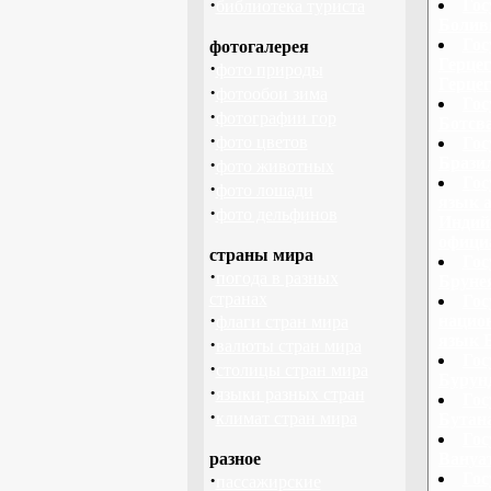
·
Гос
библиотека туриста
Болив
Гос
фотогалерея
Герце
·
фото природы
Герце
·
фотообои зима
Гос
·
фотографии гор
Ботсв
·
фото цветов
Гос
·
Брази
фото животных
Гос
·
фото лошади
язык 
·
фото дельфинов
Индийс
офици
страны мира
Гос
·
погода в разных
Бруне
странах
Гос
·
нацио
флаги стран мира
язык 
·
валюты стран мира
Гос
·
столицы стран мира
Бурун
·
языки разных стран
Гос
·
климат стран мира
Бутан
Гос
разное
Вануат
·
Гос
пассажирские