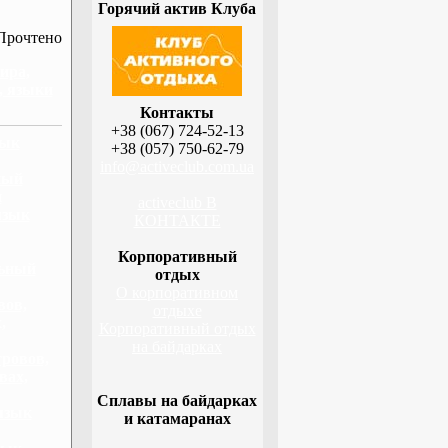
Горячий актив Клуба
Прочтено
ира,
, языки
Контакты
+38 (067) 724-52-13
зык
+38 (057) 750-62-79
info@activeclub.com.ua
ный
и
activeclub В
язык
КОНТАКТЕ
Корпоративный
льный
отдых
О корпоративном
вов,
отдыхе
,
Корпоративный отдых
на байдарках
тровов,
вах,
Сплавы на байдарках
язык
и катамаранах