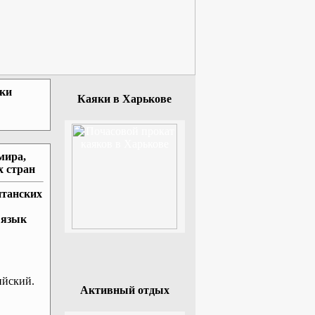
зки
Каяки в Харькове
мира,
х стран
итанских
 язык
ийский.
Активный отдых