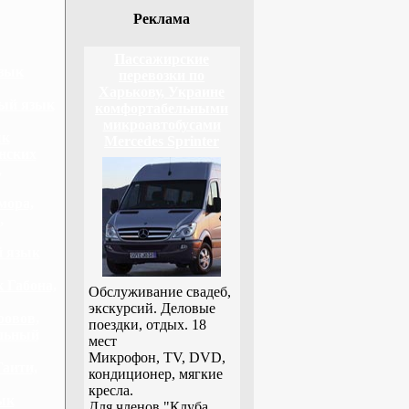
Реклама
Пассажирские
язык
перевозки по
Харькову, Украине
ный язык
комфортабельными
микроавтобусами
ык
Mercedes Sprinter
нских
,
мора,
,
й язык
 Габона,
Обслуживание свадеб,
экскурсий. Деловые
ровов,
поездки, отдых. 18
альный
мест
Микрофон, TV, DVD,
Гаити,
кондиционер, мягкие
кресла.
ык
Для членов "Клуба