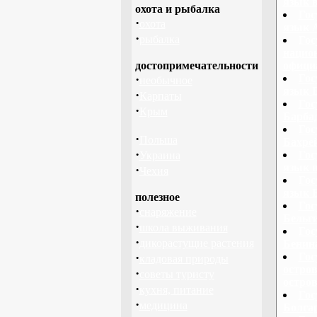
язык 
охота и рыбалка
Гос
·
охота
язык 
·
рыбалка
Гос
национ
достопримечательности
офици
·
Гос
необычное
язык 
·
Карпаты
Гос
·
Крым
Барбад
Гос
·
Польша
Бахре
·
Гос
Украина
язык 
·
Чехия
Гос
язык 
полезное
Гос
·
снаряжение
Бельг
·
школа выживания
Гос
·
дикорастущие растения
Бенин
·
Гос
кладовая природы
остров
·
советы туристу
остро
·
кухня, питание
Гос
·
медицина
Болга