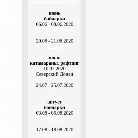
зык
график сплавов 2020
ого
июнь
анском
байдарки
06.06 - 08.06.2020
язык
Северский Донец
зык
20.06 - 21.06.2020
Оскол
 язык
июль
буды,
катамараны, рафтинг
10.07.2020
Северский Донец
зык
андских
24.07 - 25.07.2020
х,
Рось
ык
август
байдарки
ьный
03.08 - 05.08.2020
ы
Ворскла
 язык
17.08 - 18.08.2020
к Арубы,
Северский Донец