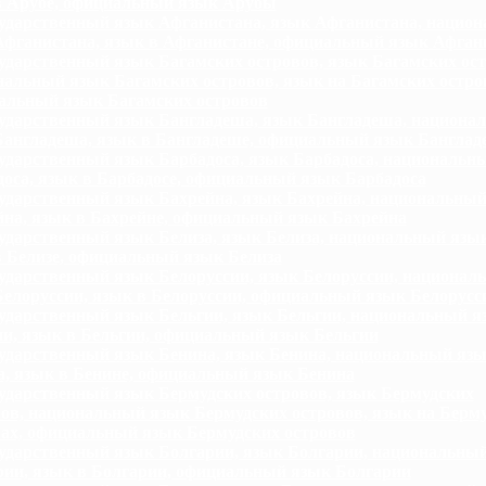
в Арубе, официальный язык Арубы
ударственный язык Афганистана, язык Афганистана, нацио
Афганистана, язык в Афганистане, официальный язык Афган
ударственный язык Багамских островов, язык Багамских ост
альный язык Багамских островов, язык на Багамских остро
альный язык Багамских островов
ударственный язык Бангладеша, язык Бангладеша, национа
Бангладеша, язык в Бангладеше, официальный язык Банглад
ударственный язык Барбадоса, язык Барбадоса, национальн
оса, язык в Барбадосе, официальный язык Барбадоса
ударственный язык Бахрейна, язык Бахрейна, национальны
йна, язык в Бахрейне, официальный язык Бахрейна
ударственный язык Белиза, язык Белиза, национальный язык
в Белизе, официальный язык Белиза
ударственный язык Белоруссии, язык Белоруссии, национал
Белоруссии, язык в Белоруссии, официальный язык Белорусс
ударственный язык Бельгии, язык Бельгии, национальный я
ии, язык в Бельгии, официальный язык Бельгии
ударственный язык Бенина, язык Бенина, национальный яз
а, язык в Бенине, официальный язык Бенина
ударственный язык Бермудских островов, язык Бермудских
ов, национальный язык Бермудских островов, язык на Берм
вах, официальный язык Бермудских островов
ударственный язык Болгарии, язык Болгарии, национальны
рии, язык в Болгарии, официальный язык Болгарии