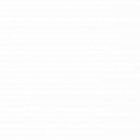
ударственный язык Боливии, язык Боливии, национальный 
ии, язык в Боливии, официальный язык Боливии
ударственный язык Боснии и Герцеговины, язык Боснии и
говины, национальный язык Боснии и Герцеговины, язык в Б
говине, официальный язык Боснии и Герцеговины
ударственный язык Ботсваны, язык Ботсваны, национальны
аны, язык в Ботсване, официальный язык Ботсваны
ударственный язык Бразилии, язык Бразилии, национальны
лии, язык в Бразилии, официальный язык Бразилии
ударственный язык Британской территории в Индийском оке
архипелага Чагос, национальный язык Британской территори
ком океане, язык на Британской территории в Индийском ок
альный язык Британской территории в Индийском океане
ударственный язык Брунея, язык Брунея, национальный яз
я, язык в Брунее, официальный язык Брунея
ударственный язык Буркина Фасо, язык Буркина Фасо,
нальный язык Буркина Фасо, язык в Буркина Фасо, официа
Буркина Фасо
ударственный язык Бурунди, язык Бурунди, национальный 
ди, язык в Бурунди, официальный язык Бурунди
ударственный язык Бутана, язык Бутана, национальный язы
а, язык в Бутане, официальный язык Бутана
ударственный язык Вануату, язык Вануату, национальный я
у, язык в Вануату, официальный язык Вануату
ударственный язык Ватикана, язык Ватикана, национальны