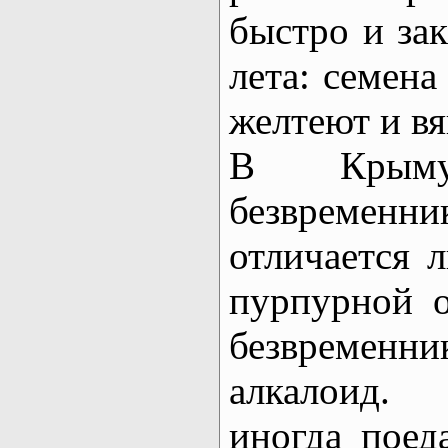
быстро и зак
лета: семена
желтеют и вя
В Крыму 
безвремен
отличается 
пурпурной о
безвремен
алкалоид.
иногда поед