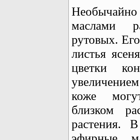
Необычайно
маслами р
рутовых. Ег
листья ясен
цветки ко
увеличение
коже могу
близком ра
растения. 
эфирные м