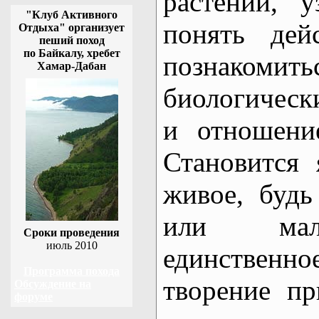
растений, 
"Клуб Активного
понять дей
Отдыха" организует
пеший поход
по Байкалу, хребет
позна
Хамар-Дабан
биологичес
и отношени
Становится 
живое, будь
или мал
Сроки проведения
июль 2010
единствен
Программа похода
творение п
Обсуждение на
форуме