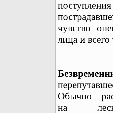
поступлени
пострадав
чувство оне
лица и всего 
Безвременн
перепутавше
Обычно рас
на лесн