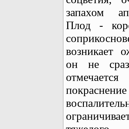
запахом ап
Плод - кор
соприкосно
возникает о
он не сраз
отмечаетс
покраснен
воспалитель
ограничив
тяжелого 