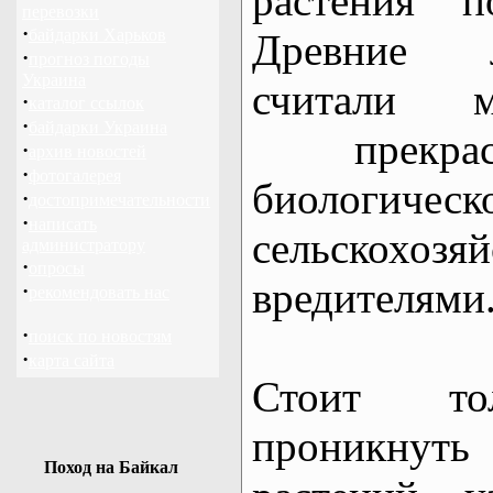
растения п
перевозки
·
байдарки Харьков
Древние л
·
прогноз погоды
Украина
считали 
·
каталог ссылок
·
байдарки Украина
прекрас
·
архив новостей
·
фотогалерея
биологич
·
достопримечательности
·
написать
сельскохозя
администратору
·
опросы
вредителями
·
рекомендовать нас
·
поиск по новостям
·
карта сайта
Стоит тол
проникнут
Поход на Байкал