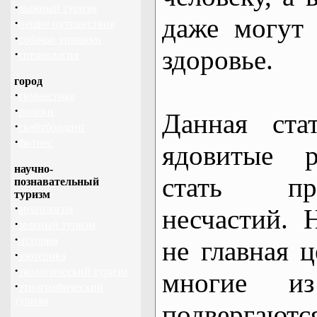
·
лыжный туризм
даже могут 
·
пешие путешествия
·
собачьи упряжки
здоровье.
·
спелеология
город
·
гимнастика
·
ролики
Данная стат
·
скейтбординг
·
фитнес
ядовитые р
научно-
стать пр
познавательный
туризм
·
археология
несчастий. 
·
зеленый туризм
·
история
не главная ц
·
эзотерика
·
экологический туризм
многие из
·
этнографический
туризм
подверга