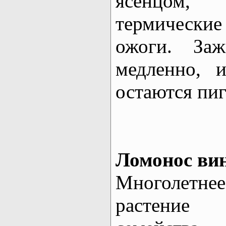
ясенцом
термическ
ожоги. За
медленно, 
остаются пи
Ломонос ви
Многолетнее
растени