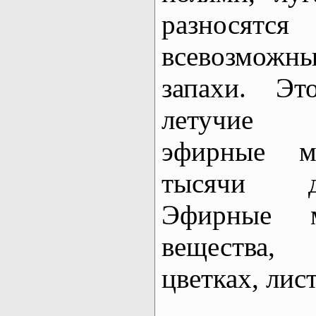
разносятся
всевозможн
запахи. Эт
летучие
эфирные м
тысячи д
Эфирные м
вещества,
цветках, лис