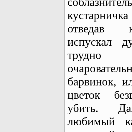
соблазни
кустарнич
отведав к
испускал д
трудно 
очаровате
барвинок, 
цветок без
убить. Д
любимый ка