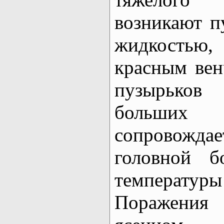
возникают п
жидкостью,
красным вен
пузырько
больш
сопровожда
головной б
температуры 
Поражения 