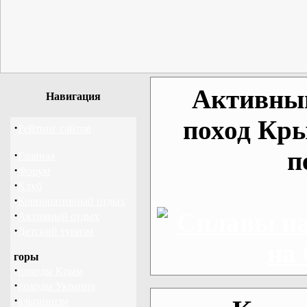
Активный
Навигация
поход Кры
·
Рейтинг сайтов
п
·
Главная
·
Форум
·
Клуб
·
Корпоративный отдых
·
Активный отдых
·
Детский туризм
горы
·
походы Крым
·
походы Украина
·
альпинизм