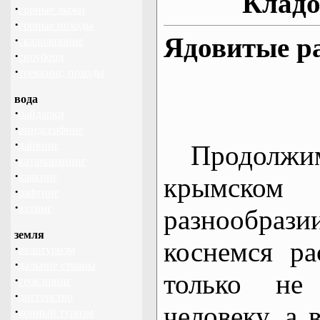
Кладо
·
горные лыжи
·
горные походы
Ядовитые р
·
скалолазание
·
сноуборд
·
треккинг, походы
вода
·
байдарки
·
виндсерфинг
·
дайвинг
Продолжим
·
катамаранинг
·
каякинг
крымско
·
рафтинг
·
яхтинг
разнообра
земля
коснемся ра
·
велотуризм
·
дальние страны
только не
·
геокэшинг
·
диггерство
человеку, а 
·
конный туризм