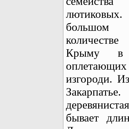
семейства
лютиковы
большом
количеств
Крыму в 
оплетающих
изгороди. Из
Закарпат
деревянист
бывает дли