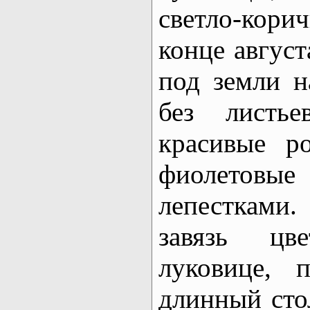
светло-кори
конце август
под земли н
без листье
красивые р
фиолетовые
лепестками
завязь цв
луковице, 
длинный сто