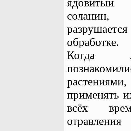
ядовитый
соланин, 
разрушаетс
обработке.
Когда л
познакоми
растениям
применять и
всёх вре
отравления