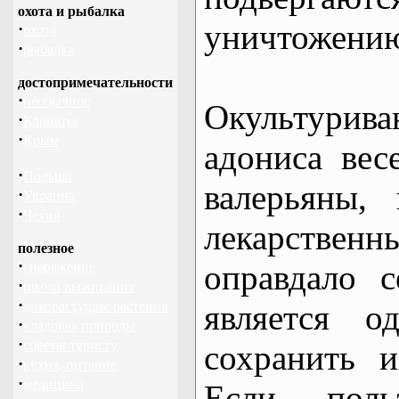
охота и рыбалка
уничтожени
·
охота
·
рыбалка
достопримечательности
·
необычное
Окультури
·
Карпаты
·
Крым
адониса вес
·
Польша
валерьяны,
·
Украина
·
Чехия
лекарств
полезное
·
оправдало 
снаряжение
·
школа выживания
·
дикорастущие растения
является о
·
кладовая природы
·
советы туристу
сохранить 
·
кухня, питание
·
медицина
Если поль