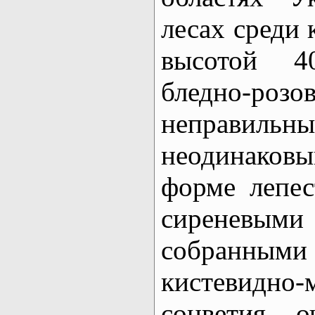
лесах среди 
высотой 4
бледно-розов
неправил
неодинаков
форме лепес
сиреневы
собранным
кистевидно-
соцветия, 