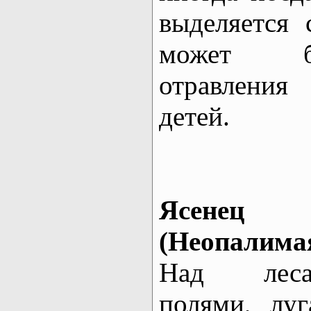
выделяется 
может б
отравления
детей.
Ясенец г
(Неопалимая
Над леса
полями, луг