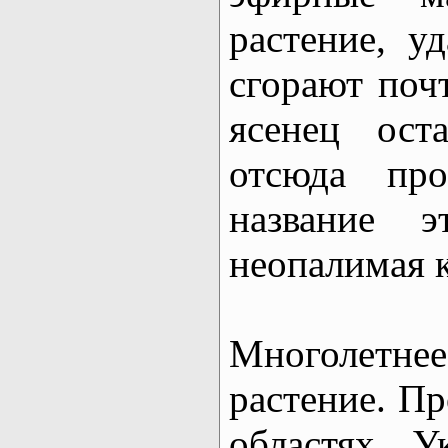
растение, у
сгорают поч
ясенец ост
отсюда пр
название 
неопалимая 
Многолетн
растение. П
областях У