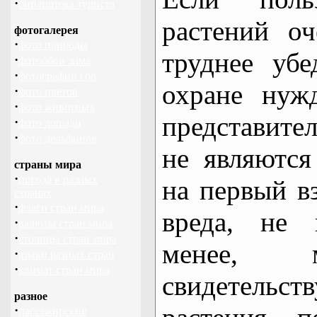
·
библиотека туриста
растений оч
фотогалерея
·
фото природы
труднее уб
·
фотообои зима
·
фотографии гор
охране нуж
·
фото цветов
·
фото животных
представит
·
фото лошади
·
фото дельфинов
не являются
страны мира
·
погода в разных
на первый вз
странах
·
флаги стран мира
вреда, не 
·
валюты стран мира
·
столицы стран мира
менее, 
·
языки разных стран
·
климат стран мира
свидетельст
разное
·
пассажирские