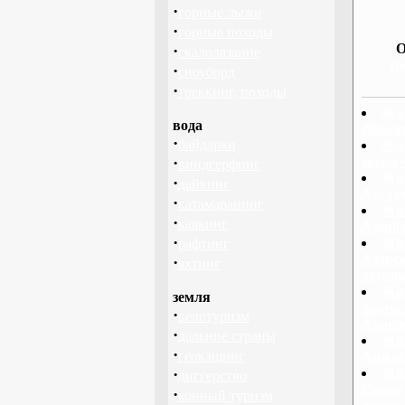
·
горные лыжи
·
горные походы
О
·
скалолазание
го
·
сноуборд
·
треккинг, походы
Жив
вода
Абхаз
·
байдарки
Жив
·
звери
виндсерфинг
Жив
·
дайвинг
Австр
·
катамаранинг
Жив
·
каякинг
Азерб
·
Жив
рафтинг
Азорск
·
яхтинг
остро
Жив
земля
фауна 
·
велотуризм
Аланд
·
дальние страны
Жив
·
геокэшинг
Алжир
·
Жив
диггерство
Самоа
·
конный туризм