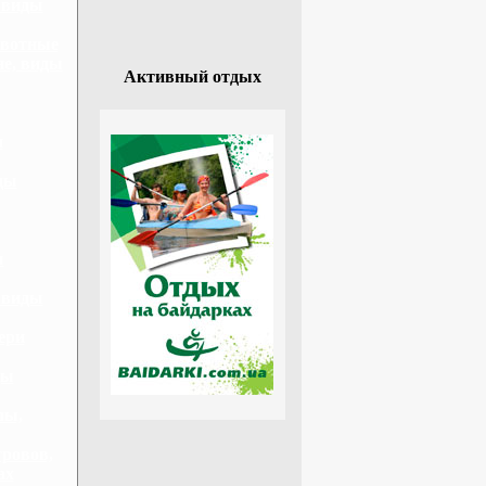
 виды
ивотные
не, виды
Активный отдых
и
ды
ы
 виды
ери
ды
лы,
ровов,
ах