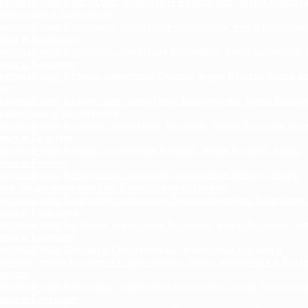
отный мир Бангладеш, животные Бангладеш, звери Бангла
животных в Бангладеш
отный мир Барбадоса, животные Барбадоса, звери Барбадос
ных в Барбадосе
отный мир Бахрейна, животные Бахрейна, звери Бахрейна,
ных в Бахрейне
отный мир Белиза, животные Белиза, звери Белиза, виды 
зе
отный мир Белоруссии, животные Белоруссии, звери Белару
животных в Белоруссии
отный мир Бельгии, животные Бельгии, звери Бельгии, ви
ных в Бельгии
отный мир Бенина, животные Бенина, звери Бенина, виды
ных в Бенине
отный мир Бермудских островов, животные Бермуд, звери
дов, виды животных на Бермудских островах
отный мир Болгарии, животные Болгарии, звери Болгарии,
ных в Болгарии
отный мир Боливии, животные Боливии, звери Боливии, в
ных в Боливии
отный мир Боснии и Герцеговины, животные Боснии и
овины, звери Боснии и Герцеговины, виды животных в Босн
говине
отный мир Ботсваны, животные Ботсваны, звери Ботсваны
ных в Ботсване