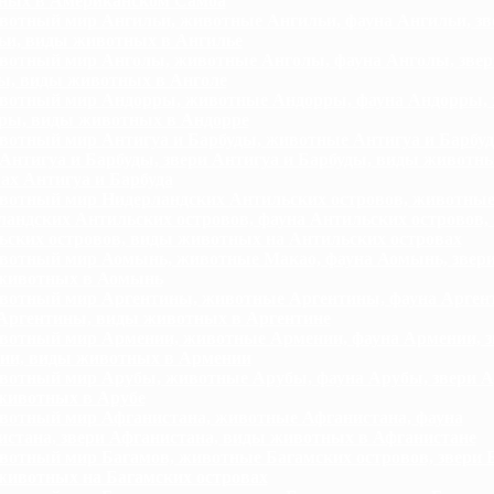
ных в Американском Самоа
отный мир Ангильи, животные Ангильи, фауна Ангильи, зв
ьи, виды животных в Ангилье
отный мир Анголы, животные Анголы, фауна Анголы, звер
ы, виды животных в Анголе
отный мир Андорры, животные Андорры, фауна Андорры, 
ры, виды животных в Андорре
отный мир Антигуа и Барбуды, животные Антигуа и Барбуд
Антигуа и Барбуды, звери Антигуа и Барбуды, виды животн
ах Антигуа и Барбуда
отный мир Нидерландских Антильских островов, животны
андских Антильских островов, фауна Антильских островов, 
ьских островов, виды животных на Антильских островах
отный мир Аомынь, животные Макао, фауна Аомынь, звери
животных в Аомынь
отный мир Аргентины, животные Аргентины, фауна Арген
 Аргентины, виды животных в Аргентине
отный мир Армении, животные Армении, фауна Армении, з
ии, виды животных в Армении
отный мир Арубы, животные Арубы, фауна Арубы, звери А
животных в Арубе
отный мир Афганистана, животные Афганистана, фауна
истана, звери Афганистана, виды животных в Афганистане
отный мир Багамов, животные Багамских островов, звери 
животных на Багамских островах