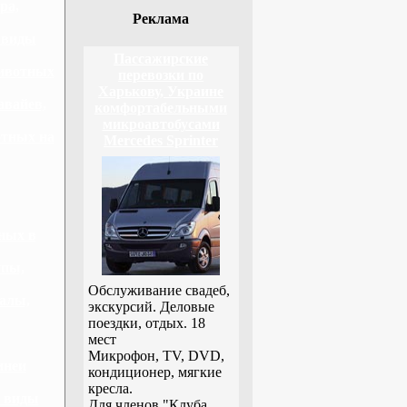
ра,
Реклама
 виды
Пассажирские
животных
перевозки по
Харькову, Украине
авайев,
комфортабельными
микроавтобусами
отных на
Mercedes Sprinter
ных в
упы,
Обслуживание свадеб,
алы,
экскурсий. Деловые
поездки, отдых. 18
мест
Микрофон, TV, DVD,
инеи
кондиционер, мягкие
кресла.
, виды
Для членов "Клуба