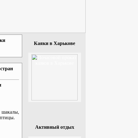
зки
Каяки в Харькове
 стран
и
 шакалы,
 птицы.
Активный отдых