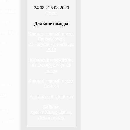
деш,
24.08 - 25.08.2020
а, виды
Оскол
 виды
Дальние походы
животных
Кавказ,
горный поход,
Приэльбрусье
си,
23 августа - 3 сентября
2010
ды
Кавказ, восхождение
на Эльбрус
горный
поход
Кавказ,
горный поход,
 виды
Домбай
иды
Алтай,
горный поход
Байкал,
ии и
хребет Хамар-Дабан,
пеший поход
, виды