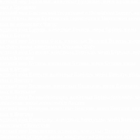
отный мир Бразилии, животные Бразилии, звери Бразилии,
ных в Бразилии
отный мир Британской территории в Индийском океане, ж
лага Чагос, звери Британской территории в Индийском океа
ных на архипелаге Чагос
отный мир Брунея, животные Брунея, звери Брунея, виды
ных в Брунее
отный мир Буркина Фасо, животные Верхней Вольты, звер
на Фасо, виды животных в Буркина Фасо
отный мир Бурунди, животные Бурунди, звери Бурунди, ви
ных в Бурунди
отный мир Бутана, животные Бутана, звери Бутана, виды
ных в Бутане
отный мир Вануату, животные Вануату, звери Вануату, вид
ных в Вануату
отный мир Ватикана, животные Ватикана, звери Ватикана,
ных в Ватикане
отный мир Великобритании, животные Великобритании, зв
обритании, виды животных в Англии
отный мир Венгрии, животные Венгрии, звери Венгрии, ви
ных в Венгрии
отный мир Венесуэлы, животные Венесуэлы, звери Венесуэ
животных в Венесуэле
отный мир Виргинских островов, животные Виргинских ост
Виргинских островов, виды животных на Виргинских остров