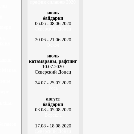
график сплавов 2020
ери
июнь
и
байдарки
06.06 - 08.06.2020
звери
Северский Донец
ы,
20.06 - 21.06.2020
ых на
Оскол
е
июль
звери
катамараны, рафтинг
10.07.2020
 Макао,
Северский Донец
тины,
24.07 - 25.07.2020
Рось
вери
август
рубы,
байдарки
03.08 - 05.08.2020
Ворскла
Багамов,
17.08 - 18.08.2020
Северский Донец