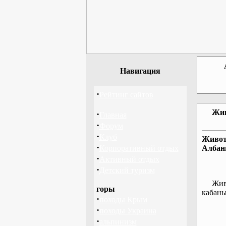
Навигация
·
Рейтинг сайтов
Жив
·
Главная
·
Форум
·
Клуб
Живот
·
Корпоративный отдых
Албан
·
Активный отдых
·
Детский туризм
Животн
горы
кабаны
·
походы Крым
·
походы Украина
·
альпинизм