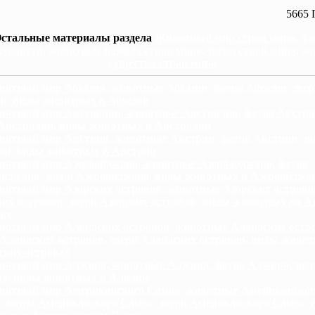
5665 
стальные материалы раздела
Животный мир стран мира, фа
сударств, животные разных стран мира, звери стран мира, ж
существа стран мира
отный мир Абхазии, животные Абхазии, фауна Абхазии, звер
ии, виды животных в Абхазии
отный мир Австралии, животные Австралии, фауна Австра
 Австралии, виды животных в Австралии
отный мир Австрии, животные Австрии, фауна Австрии, зв
ии, виды животных в Австрии
отный мир Азербайджана, животные Азербайджана, фауна
айджана, звери Азербайджана, виды животных в Азербайджа
отный мир Азорских островов, животные Азорских острово
их островов, звери Азорских островов, виды животных на А
вах
отный мир Аландских островов, животные Аландских остро
Аландских островов, звери Аландских островов, виды живо
ских островах
отный мир Алжира, животные Алжира, фауна Алжира, зве
а, виды животных в Алжире
отный мир Американского Самоа, животные Американског
, фауна Американского Самоа, звери Американского Самоа, 