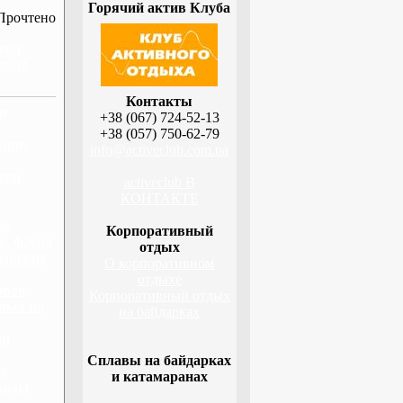
Горячий актив Клуба
Прочтено
уна
ивые
Контакты
и
+38 (067) 724-52-13
+38 (057) 750-62-79
лии,
info@activeclub.com.ua
ери
activeclub В
КОНТАКТЕ
не
Корпоративный
в, фауна
отдых
зорских
О корпоративном
отдыхе
вов,
Корпоративный отдых
тных на
на байдарках
ри
Сплавы на байдарках
о
и катамаранах
виды