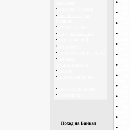
Жив
перевозки
звери
·
байдарки Харьков
Жив
·
прогноз погоды
живот
Украина
Жив
·
каталог ссылок
в Габо
·
Жив
байдарки Украина
виды 
·
архив новостей
Жив
·
фотогалерея
Гаити
·
достопримечательности
Жив
·
написать
живот
администратору
Жив
·
живот
опросы
Жив
·
рекомендовать нас
Гане
Жив
·
поиск по новостям
виды 
·
карта сайта
Жив
виды 
Жив
живот
Жив
Бисау,
Поход на Байкал
Жив