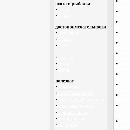
Жив
охота и рыбалка
виды 
·
охота
Жив
·
рыбалка
живот
Жив
достопримечательности
живот
·
Жив
необычное
в Бели
·
Карпаты
Жив
·
Крым
виды 
Жив
·
Польша
живот
·
Жив
Украина
живот
·
Чехия
Жив
Берму
полезное
Жив
·
снаряжение
живот
·
школа выживания
Жив
·
дикорастущие растения
живот
·
Жив
кладовая природы
Герцег
·
советы туристу
Герце
·
кухня, питание
Жив
·
медицина
живот