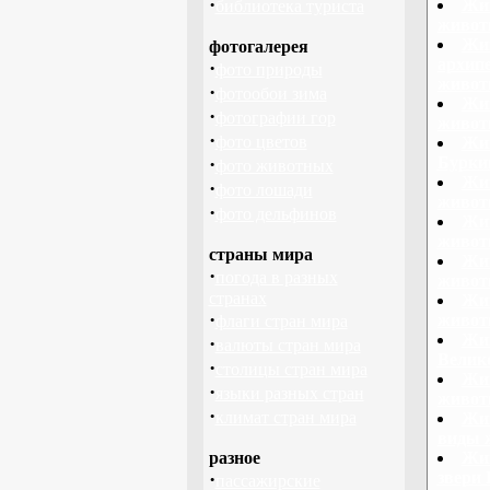
·
Жив
библиотека туриста
живот
Жив
фотогалерея
архипе
·
фото природы
живот
·
фотообои зима
Жив
·
фотографии гор
живот
·
фото цветов
Жив
·
Бурки
фото животных
Жив
·
фото лошади
живот
·
фото дельфинов
Жив
живот
страны мира
Жив
·
погода в разных
живот
странах
Жив
·
живот
флаги стран мира
Жив
·
валюты стран мира
Велик
·
столицы стран мира
Жив
·
языки разных стран
живот
·
климат стран мира
Жив
виды 
разное
Жив
·
звери 
пассажирские