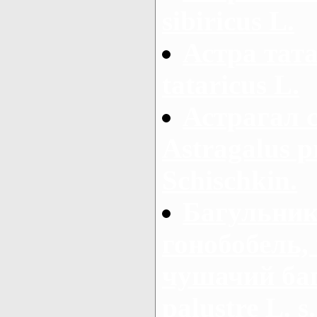
sibiricus L.
Астра тата
tataricus L.
Астрагал 
Astragalus 
Schischkin.
Багульник
гонобобель,
чушачий ба
palustre L. s.