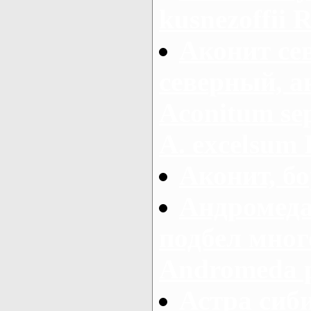
kusnezoffii R
Аконит се
северный, а
Aconitum sep
A. excelsum 
Аконит, бо
Андромеда
подбел мног
Andromeda po
Астра сиби