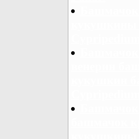
Башмачок 
кукушкины 
Cypripedium
Башмачок
венерин ба
кукушкин б
Cypripedium 
Башмачок
башмачок к
кукушкины 