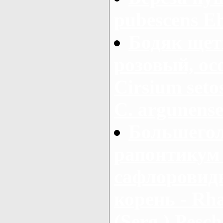
pubescens E
Бодяк щет
розовый, ос
Cirsium setos
С. argunens
Большегол
рапонтикум 
сафлоровид
корень - Rha
(Serg.) Pesch