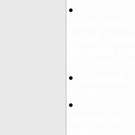
Бадан тол
камнеломка 
салай, качи
Bergenia cras
Saxifraga cra
Баранец, г
Bernh.
Барбарис 
шармадон - B
Pallas.