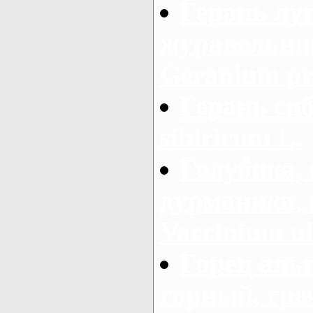
Герань луг
журавельник
Geranium pr
Герань си
sibiricum L.
Голубика, 
дурманика, 
Vaccinium ul
Горец аль
горный, гре