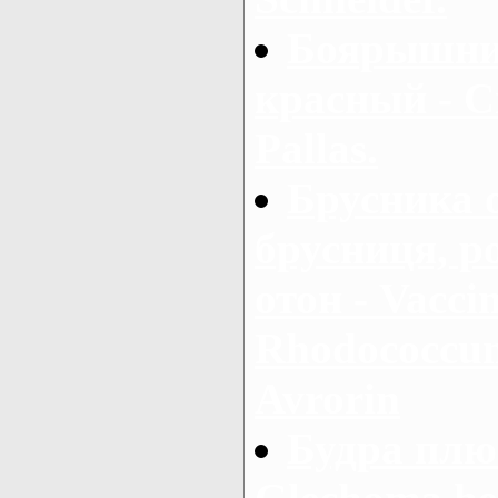
Боярышни
красный - C
Pallas.
Брусника 
брусниця, р
отон - Vaccin
Rhodococcum 
Avrorin
Будра плю