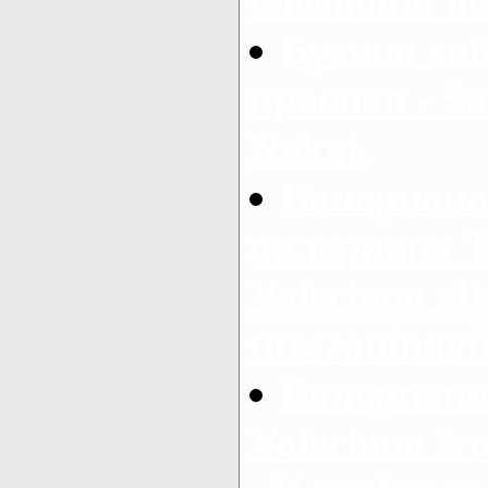
Glechoma he
Бузина сиб
красная - Sa
Nakai.
Валериана
валериана Т
Valeriana al
turczaninovi
Валериана 
Valeriana tr