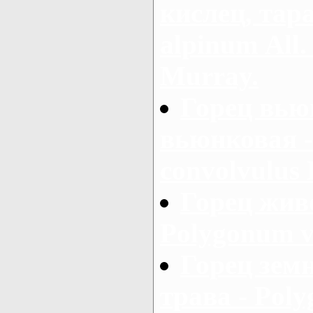
кислец, тар
alpinum Аll.
Murray.
Горец вью
вьюнковая 
convolvulus 
Горец жив
Polygonum v
Горец зем
трава - Pol