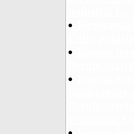
palustris L.
Белокрыль
Calla palustr
Береза пло
Betula platy
Береза пов
бородавчатая
Betula pendu
verrucosa Ehr
Береза пуш