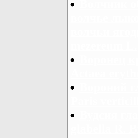
Волчник о
волчье лыко
волчьи ягод
mezereum L.
Воронец к
Actaea eryth
Вороний г
Paris verticil
Вудсия гла
glabella R. Br