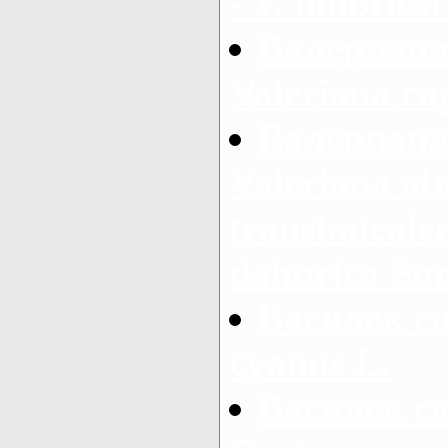
- V. umbros
Валериана
Valeriana cap
Валериана
Valeriana alt
transbaicalen
dahurica Su
Василек си
cyanus L.
Василек с