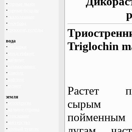
Дикорас
·
горные лыжи
·
горные походы
р
·
скалолазание
·
сноуборд
·
Триостренн
треккинг, походы
вода
Triglochin m
·
байдарки
·
виндсерфинг
·
дайвинг
·
катамаранинг
·
каякинг
·
рафтинг
·
яхтинг
Растет п
земля
сырым
·
велотуризм
·
дальние страны
пойменным
·
геокэшинг
·
диггерство
лугам, част
·
конный туризм