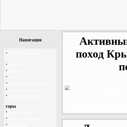
Активный
Навигация
поход Кры
·
Рейтинг сайтов
п
·
Главная
·
Форум
·
Клуб
·
Корпоративный отдых
·
Активный отдых
·
Детский туризм
горы
·
походы Крым
·
походы Украина
·
альпинизм