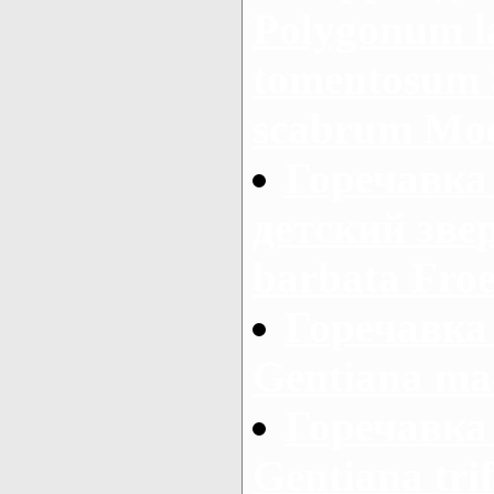
Polygonum la
tomentosum 
scabrum Mo
Горечавка
детский звер
barbata Froe
Горечавка
Gentiana mac
Горечавка 
Gentiana trif