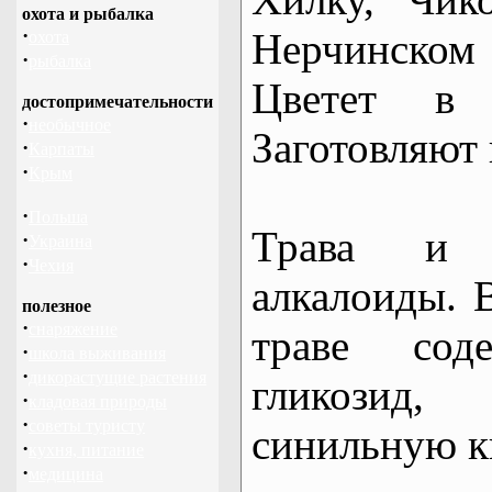
охота и рыбалка
·
Нерчинско
охота
·
рыбалка
Цветет в 
достопримечательности
·
необычное
Заготовляют
·
Карпаты
·
Крым
·
Польша
Трава и 
·
Украина
·
Чехия
алкалоиды. 
полезное
·
снаряжение
траве сод
·
школа выживания
·
дикорастущие растения
гликозид
·
кладовая природы
·
советы туристу
синильную к
·
кухня, питание
·
медицина