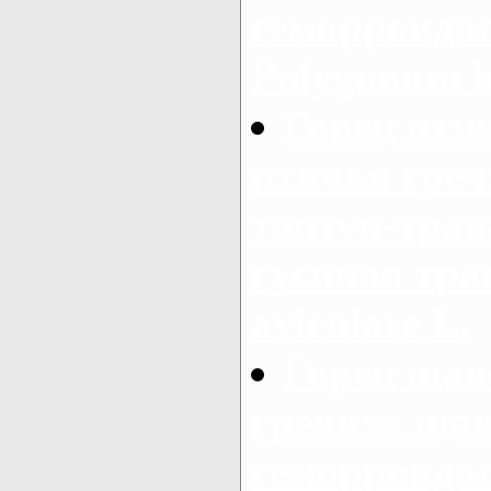
геморроидал
Polygonum h
Горец пти
птичья греч
таптун-трав
гусиная тра
aviculare L.
Горец щав
гречиха щав
геморроидал