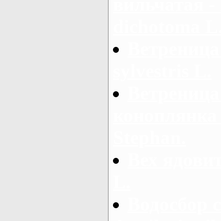
вильчатая -
dichotoma L
Ветреница
sylvestris L.
Ветреница
коноплянка 
Stephan.
Вех ядовит
L.
Водосбор 