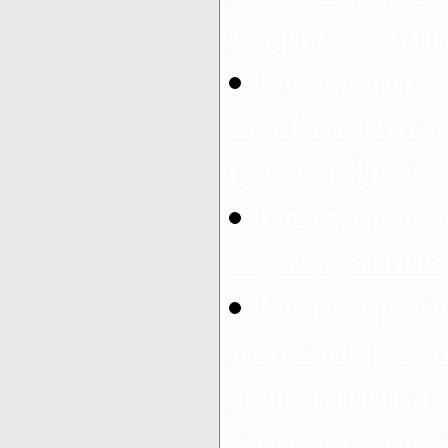
Cypripedium
Бекманния
Beckmannia 
(Steudel) Fer
Белена чер
Hyoscyamus 
Белозор б
перелойка, 
золотничка,
мочегонная 