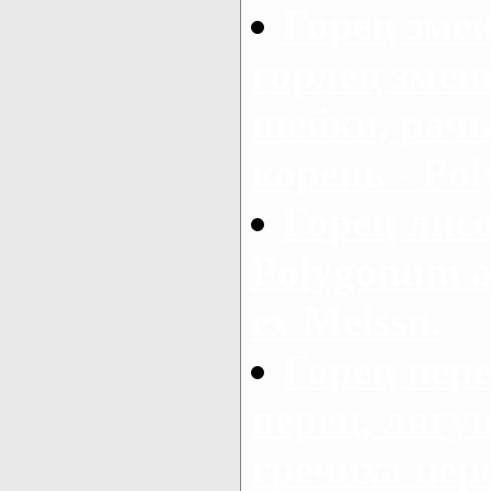
Горец зме
горлец змеи
шейки, рач
корень - Pol
Горец лис
Polygonum al
ex Meissn.
Горец пер
перец, лягу
гречиха пер