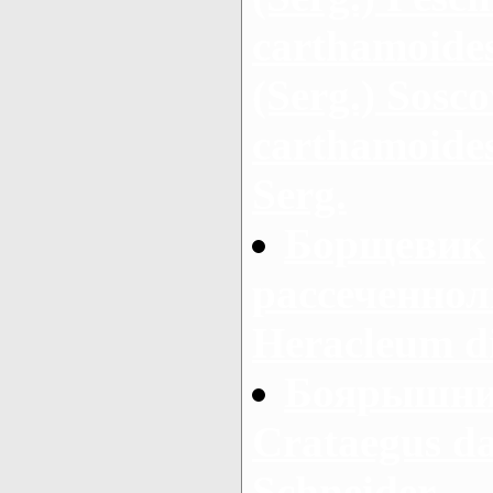
carthamoides
(Serg.) Sosc
carthamoides
Serg.
Борщевик
рассеченнол
Heracleum d
Боярышник
Crataegus d
Schneider.