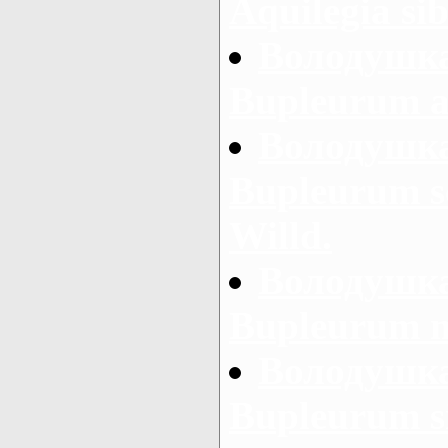
Aquilegia si
Володушка
Bupleurum a
Володушка
Bupleurum s
Willd.
Володушка
Bupleurum m
Володушка
Bupleurum si