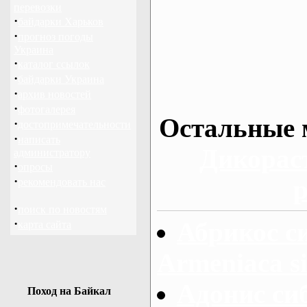
перевозки
·
байдарки Харьков
·
прогноз погоды
Украина
·
каталог ссылок
·
байдарки Украина
·
архив новостей
·
фотогалерея
Остальные 
·
достопримечательности
·
написать
Дикорас
администратору
·
опросы
·
р
рекомендовать нас
·
поиск по новостям
·
Абрикос с
карта сайта
Armeniaca si
Адонис си
Поход на Байкал