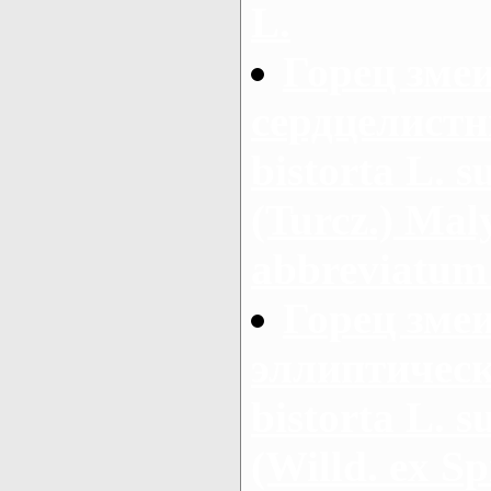
L.
Горец зме
сердцелистн
bistorta L. s
(Turcz.) Maly
abbreviatum
Горец зме
эллиптическ
bistorta L. s
(Willd. ex Sp