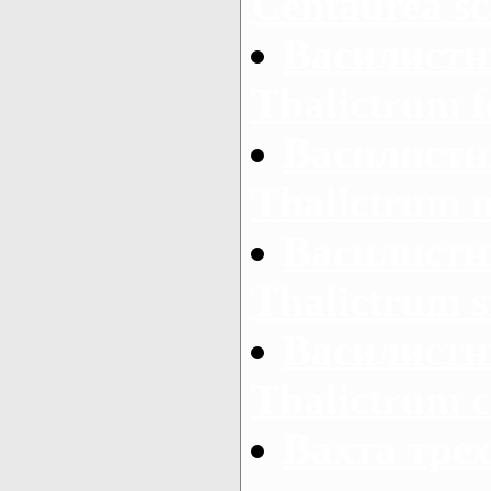
Centaurea sc
Василистн
Thalictrum f
Василистн
Thalictrum 
Василистн
Thalictrum s
Василистн
Thalictrum 
Вахта тре