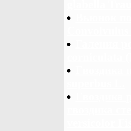
glabella Trau
Вьюнок по
Convolvulus 
Галения ро
corniculata 
Гвоздика 
superbus L.
Гвоздика 
гвоздика сте
versicolor Fi