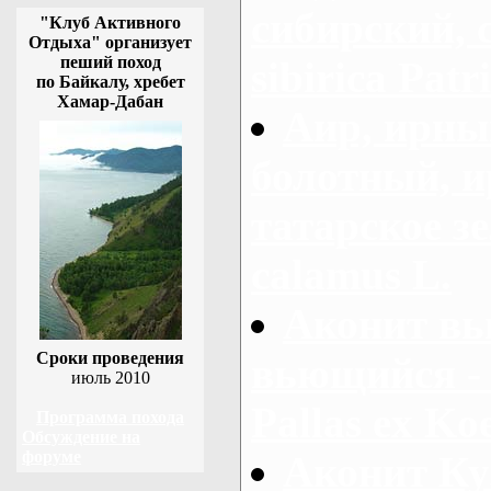
сибирский, 
"Клуб Активного
Отдыха" организует
пеший поход
sibirica Patr
по Байкалу, хребет
Хамар-Дабан
Аир, ирны
болотный, ир
татарское зе
calamus L.
Аконит вь
Сроки проведения
вьющийся - 
июль 2010
Pallas ex Koe
Программа похода
Обсуждение на
форуме
Аконит Ку