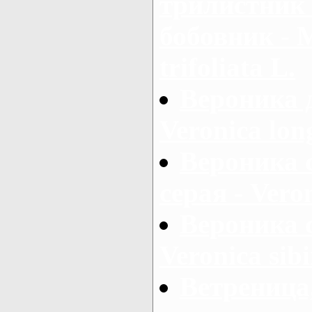
трилистник 
бобовник - 
trifoliata L.
Вероника 
Veronica long
Вероника 
серая - Vero
Вероника 
Veronica sibi
Ветреница