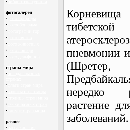
·
библиотека туриста
Корневища
фотогалерея
·
фото природы
тибетско
·
фотообои зима
·
фотографии гор
атеросклер
·
фото цветов
·
фото животных
пневмонии и
·
фото лошади
·
фото дельфинов
(Шретер, 
страны мира
·
погода в разных
Предбайка
странах
·
флаги стран мира
нередко р
·
валюты стран мира
·
столицы стран мира
растение дл
·
языки разных стран
·
климат стран мира
заболеваний.
разное
·
пассажирские