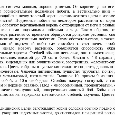
вая система мощная, хорошо развитая. От корневища во все
ят горизонтальные подземные побеги, а вертикально вниз -
ющийся в почву толстый корень светло-желтого цвета в излом
нистый. Подземные побеги на некотором расстоянии от корн
ь образуют вертикальный корень с отходящими от него в разны
онтальными подземными побегами и т. д. Таким образом, о
ляра растения со временем образуются дочерние растения, св
нскими подземными побегами. Этим обстоятельством, а также 
езанный подземный побег сам способен за счет почек возоб
ь начало новому растению, объясняется способность обра
ельные заросли. Стеблей обычно несколько, они прямостоячие
етвистые, высотой до 70 см и более. Листья с 4-8 парами 
х, яйцевидных или эллиптических, заостренных, железисто-о
ков. Цветы собраны в густые кистевидные соцветия, довольно
иолетовые. Чашечка пятилистная, пушистая, трубчатая, почти 
к мотыльковый, пятилистный. Тычинок 10, причем 9 из них 
 собой, а 10-я свободная. Столбик наверху согнутый, с го
м и верхней завязью. Плод - многосемянный, продолговатый, 
, железисто-пушистый, поперечно-извилистый боб. Бобы оче
агаются на верхушках цветоносных стеблей, скучены. Цветет
дицинских целей заготовляют корни солодки обычно поздно о
 увядания надземных частей, до снегопадов или ранней весно