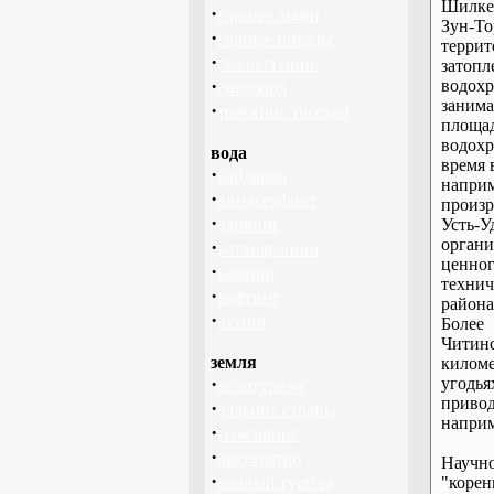
Шилке
·
горные лыжи
Зун-Т
·
горные походы
террит
·
скалолазание
зато
·
водохр
сноуборд
заним
·
треккинг, походы
площа
водох
вода
время 
·
байдарки
наприм
·
виндсерфинг
произр
·
дайвинг
Усть
орган
·
катамаранинг
ценн
·
каякинг
техни
·
рафтинг
район
·
яхтинг
Более
Читинс
земля
киломе
·
угодья
велотуризм
привод
·
дальние страны
наприм
·
геокэшинг
·
диггерство
Научно
·
конный туризм
"корен