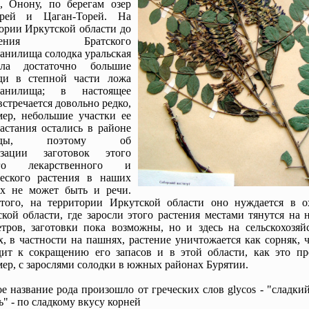
, Онону, по берегам озер
орей и Цаган-Торей. На
ории Иркутской области до
пления Братского
анилища солодка уральская
ала достаточно большие
ди в степной части ложа
ранилища; в настоящее
встречается довольно редко,
ер, небольшие участки ее
астания остались в районе
-Уды, поэтому об
изации заготовок этого
ого лекарственного и
ческого растения в наших
ах не может быть и речи.
 того, на территории Иркутской области оно нуждается в о
кой области, где заросли этого растения местами тянутся на 
тров, заготовки пока возможны, но и здесь на сельскохозяй
х, в частности на пашнях, растение уничтожается как сорняк, 
ит к сокращению его запасов и в этой области, как это пр
ер, с зарослями солодки в южных районах Бурятии.
е название рода произошло от греческих слов glycos - "сладкий"
ь" - по сладкому вкусу корней