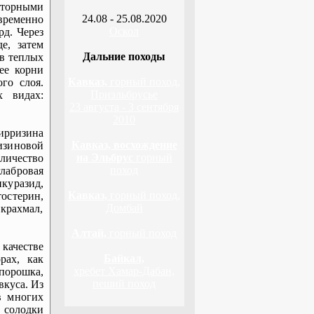
кторными
24.08 - 25.08.2020
ременно
Оскол
рд. Через
е, затем
Дальние походы
в теплых
ее корни
Кавказ,
горный поход,
го слоя.
Приэльбрусье
х видах:
23 августа - 3 сентября
2010
ирризина
Кавказ, восхождение
изиновой
на Эльбрус
горный
личество
поход
глабровая
куразид,
Кавказ,
горный поход,
остерин,
Домбай
 крахмал,
Алтай,
горный поход
ачестве
Байкал,
рах, как
хребет Хамар-Дабан,
порошка,
пеший поход
вкуса. Из
в многих
 солодки