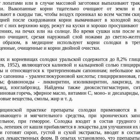
 лопатами или в случае массовой заготовки выпахивают тра
ми. Выкопанные корни тщательно очищают от земли и в
вают в скирды так, чтобы воздух проникал ко всем частям ски
 дней после скирдования корни вымачивают в холодной вод
т с них верхнюю кору, режут на куски и хорошо просушивают 
ниях, на печах или на солнце. Во время сушки или после н
чно очищают, срезая наружный слой ножами до светло-желто
 образом, в медицине используют корни солодки в тре
енные, очищенные и корни двойной очистки.
ях и корневищах солодки уральской содержится до 8,2% глиц
ев, 1952), являющегося калиевой и кальциевой солью глицирр
ы и относящегося к тритерпеновым сапонинам; небольшое ко
о сапонина - ураленглюкуроновой кислоты; глицирризиновая, 
ты; флавоноиды - ликвиритин, изоликвиритин, лакризид, ли
зид, изоглаброзид. Найдены также диоксистигмастерин, сит
иновая горечь, эфирное масло, витамин C, моно- и дисахариды,
овые вещества, смолы, жир и т. д.
ицинской практике препараты солодки применяются в к
кивающего и мягчительного средства, при хронических запо
тельное, при геморрое. Солодка входит в состав грудного 
, лепешек от кашля прибавляется в лекарства для улучшения их 
и готовят сироп, густой и сухой экстракты, вводят в соста
х лекарственных форм. В опытах установлено, что препараты