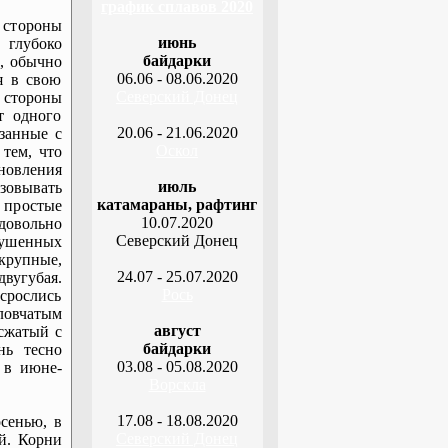
график сплавов 2020
 стороны
июнь
 глубоко
байдарки
е, обычно
06.06 - 08.06.2020
я в свою
Северский Донец
е стороны
т одного
20.06 - 21.06.2020
язанные с
Оскол
тем, что
новления
июль
зовывать
катамараны, рафтинг
, простые
10.07.2020
довольно
Северский Донец
пушенных
 крупные,
24.07 - 25.07.2020
двугубая.
Рось
срослись
ловчатым
август
сжатый с
байдарки
нь тесно
03.08 - 05.08.2020
 в июне-
Ворскла
17.08 - 18.08.2020
сенью, в
Северский Донец
й. Корни