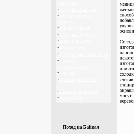
перевозки
медици
·
байдарки Харьков
женьш
спосо
·
прогноз погоды
добавл
Украина
улучш
·
каталог ссылок
основн
·
байдарки Украина
·
архив новостей
Солод
·
изгот
фотогалерея
напол
·
достопримечательности
некот
·
написать
изгото
администратору
прият
·
опросы
солод
·
рекомендовать нас
счита
глици
окраш
·
поиск по новостям
могут 
·
карта сайта
верево
Поход на Байкал