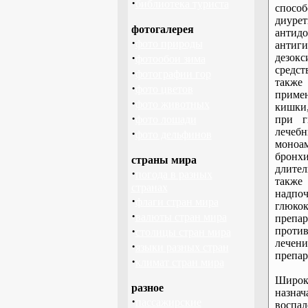
·
библиотека туриста
спосо
диуре
фотогалерея
антид
·
фото природы
антиг
·
дезок
фотообои зима
средст
·
фотографии гор
также
·
фото цветов
приме
·
фото животных
кишки,
·
фото лошади
при г
лечеб
·
фото дельфинов
моноа
бронх
страны мира
длител
·
погода в разных
также
странах
надпоч
·
флаги стран мира
глюко
·
валюты стран мира
преп
·
проти
столицы стран мира
лечени
·
языки разных стран
препар
·
климат стран мира
Широк
разное
назна
·
пассажирские
воспал