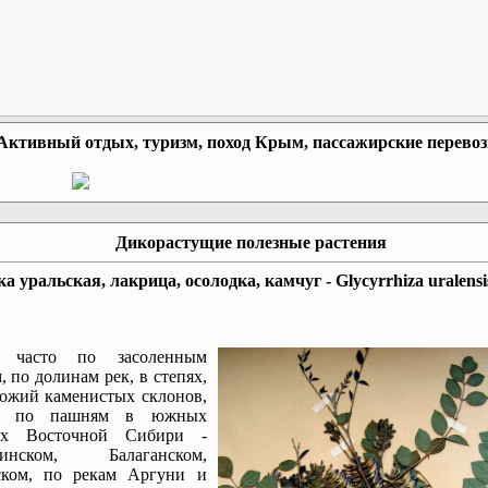
Активный отдых, туризм, поход Крым, пассажирские перево
Дикорастущие полезные растения
а уральская, лакрица, осолодка, камчуг - Glycyrrhiza uralensi
т часто по засоленным
, по долинам рек, в степях,
ожий каменистых склонов,
да по пашням в южных
ах Восточной Сибири -
инском, Балаганском,
ском, по рекам Аргуни и