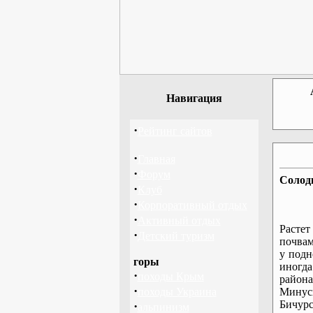
Навигация
·
Рейтинг сайтов
·
Главная
·
Форум
Солодк
·
Клуб
·
Корпоративный отдых
·
Активный отдых
Расте
·
Детский туризм
почвам
у подн
горы
иног
·
походы Крым
район
·
походы Украина
Минус
Бичур
·
альпинизм