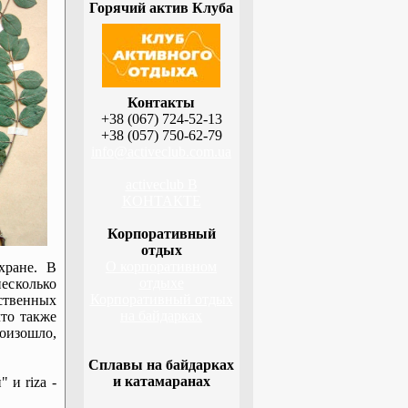
Горячий актив Клуба
Контакты
+38 (067) 724-52-13
+38 (057) 750-62-79
info@activeclub.com.ua
activeclub В
КОНТАКТЕ
Корпоративный
отдых
О корпоративном
хране. В
отдыхе
несколько
Корпоративный отдых
ственных
на байдарках
что также
оизошло,
Сплавы на байдарках
и катамаранах
 и riza -