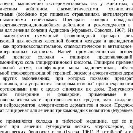
бствуют заживлению экспериментальных язв у животных, 
тическим действием, спазмолитическими, холинолитич
отными (особенно при пищевых отравлениях), антиаллергич
истаминными свойствами. Препараты солодки обладаю
сикортикостероидноподобным действием и рекомендуются в 
ва для лечения болезни Аддисона (Муравьев, Соколов, 1967). И
 выпускается суммарный флавоноидный препарат ликв
няемый для лечения язвенной болезни желудка и двенадцати
 как противовоспалительное, спазмолитическое и антацидное 
иперацидных гастритах. Нашей промышленностью освое
ный препарат солодки - глицирам, представляющи
ммонийную соль глицирризиновой кислоты. Глицирам применя
иальной астме, гипофункции коры надпочечников, обусл
ьной глюкокортикоидной терапией, экземе и аллергических дерм
 других заболеваниях, при которых показаны препара
ечников, для устранения "синдрома отмены" при прекращении
кортикоидами или с целью снижения их дозы. Выпускают
араты глидеринин и флакарбин, применяемые в к
вовоспалительных и противоязвенных средств, мазь глидери
я нейродермитов, аллергических дерматитов и экзем. Предлож
ат глициренат для лечения трихомонадных кольпитов (Муравьева
о применяется солодка в тибетской медицине, где ее п
чают при лечении туберкулеза легких, атеросклерозе, к
ении легких, бронхитах и др. (Гусева, 1961). В китайской и 