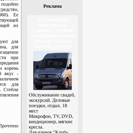
 подобно
Реклама
редство,
960). Ее
Пассажирские
ствующей
перевозки по
ающей их
Харькову, Украине
комфортабельными
микроавтобусами
зуют для
Mercedes Sprinter
ина, для
огащении
сти при
 придания
и корень
й вкус -
наличием
тся для
. Стебли
товления
Обслуживание свадеб,
экскурсий. Деловые
поездки, отдых. 18
мест
Микрофон, TV, DVD,
кондиционер, мягкие
Прочтено
кресла.
Для членов "Клуба