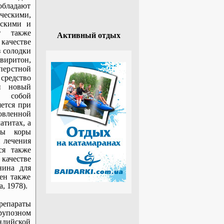
обладают
ескими,
ескими и
т также
Активный отдых
качестве
з солодки
иритон,
перстной
средство
н новый
й собой
ется при
овленной
атитах, а
ты коры
 лечения
ся также
ачестве
нина для
ен также
, 1978).
репараты
рупозном
индийской