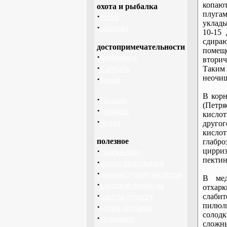
копают
охота и рыбалка
плуга
·
охота
уклады
·
рыбалка
10-15
сдираю
достопримечательности
помеще
·
необычное
втори
·
Карпаты
Таким
неочищ
·
Крым
В корн
·
Польша
(Петря
·
Украина
кислот
·
Чехия
другог
кисло
полезное
глабро
·
цирриз
снаряжение
пектин
·
школа выживания
·
дикорастущие растения
В мед
·
кладовая природы
отхар
·
советы туристу
слаби
пилюль
·
кухня, питание
солодк
·
медицина
сложны