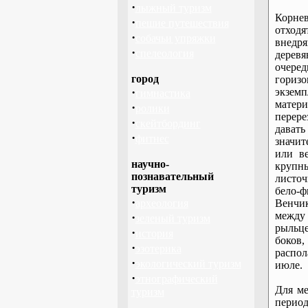
·
лыжный туризм
Корне
·
пешие путешествия
отход
·
собачьи упряжки
внедря
·
спелеология
деревя
очеред
город
гориз
·
экземп
гимнастика
матери
·
ролики
перер
·
скейтбординг
дават
·
фитнес
значит
или в
научно-
крупны
познавательный
листоч
туризм
бело-ф
·
археология
Венчи
между
·
зеленый туризм
рыльце
·
история
боков
·
эзотерика
распол
·
экологический туризм
июле.
·
этнографический
Для ме
туризм
период