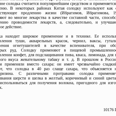
не солодка считается популярнейшим средством и применяется
еню. В некоторых районах Китая солодку используют как с
бствующее продлению жизни (Ибрагимов, Ибрагимова, 1
яют во многие лекарства в качестве составной части, способ
ению проводимости лекарств, а, следовательно, и улучш
ое действие.
ка находит широкое применение и в технике. Ее исполь
овления туши, акварельных красок, чернил, ваксы, гутал
нения огнетушителей в качестве вспенивателя, при об
орых руд. Солодку применяют в пищевой промышленно
влении конфет, для подслащивания пива, кваса, лимонада, для
ного вкуса жевательному табаку и т. д. В прошлом в Росси
ки применяли вместо сахара: он имеет чрезвычайно сладки
ют, что солодка в 40 раз слаще сахара, что объясняется 
рризина. С различными протравами солодка применяе
ивания шерсти и шелка в желтый, коричневый и синий цвета
использоваться для получения волокна, пригодного для изго
к.
10176 