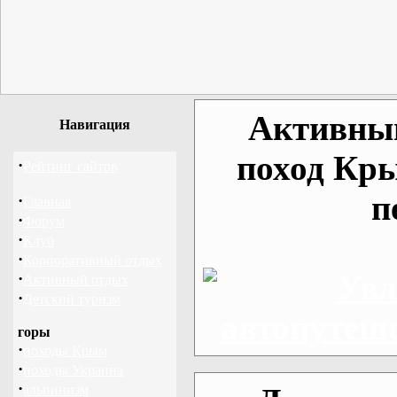
Активный
Навигация
поход Кры
·
Рейтинг сайтов
п
·
Главная
·
Форум
·
Клуб
·
Корпоративный отдых
·
Активный отдых
·
Детский туризм
горы
·
походы Крым
·
походы Украина
·
альпинизм