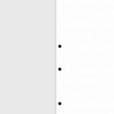
отон - Vaccin
Rhodococcum 
Avrorin
Будра плю
Glechoma he
Бузина сиб
красная - Sa
Nakai.
Валериана