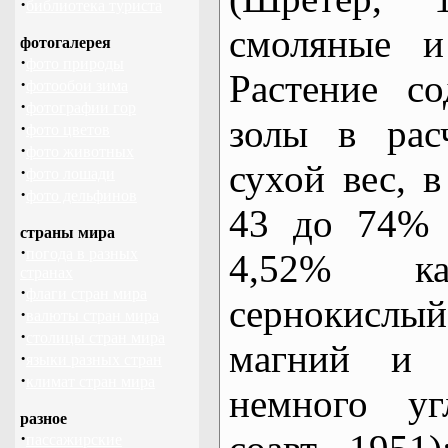
·
библиотека туриста
смоляные и
фотогалерея
·
фото природы
Растение с
·
фотообои зима
·
фотографии гор
золы в рас
·
фото цветов
·
фото животных
сухой вес, в
·
фото лошади
·
фото дельфинов
43 до 74% 
страны мира
·
погода в разных
4,52% кар
странах
·
флаги стран мира
сернокислый
·
валюты стран мира
·
столицы стран мира
магний и 
·
языки разных стран
·
климат стран мира
немного уг
разное
·
пассажирские