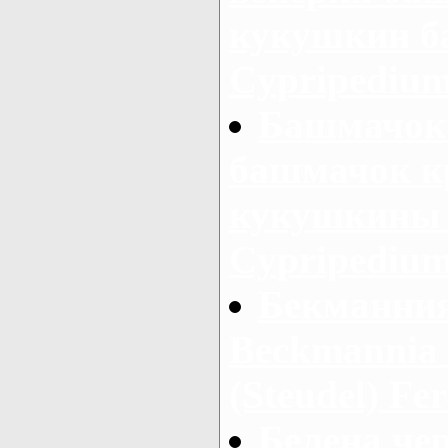
кукушкин б
Cypripedium 
Башмачок
башмачок к
кукушкины 
Cypripedium
Бекманния
Beckmannia 
(Steudel) Fer
Белена чер