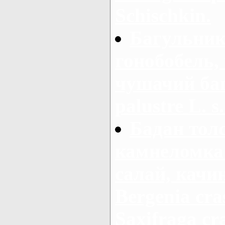
Schischkin.
Багульник
гонобобель,
чушачий ба
palustre L. s.
Бадан тол
камнеломка 
салай, качи
Bergenia cras
Saxifraga cra