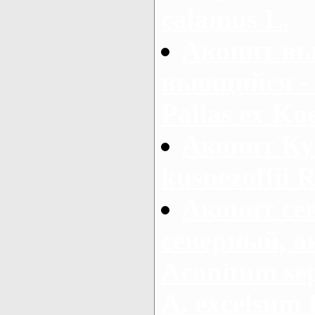
calamus L.
Аконит вь
вьющийся - 
Pallas ex Koe
Аконит Ку
kusnezoffii R
Аконит се
северный, а
Aconitum sep
A. excelsum 