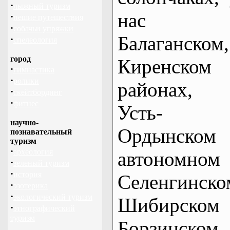
·
лыжный туризм
нас 
·
пешие путешествия
·
собачьи упряжки
Балаганском,
·
спелеология
город
Киренском
·
гимнастика
·
ролики
районах, 
·
скейтбординг
·
фитнес
Усть-
научно-
Ордынском
познавательный
туризм
·
археология
автоном
·
зеленый туризм
·
история
Селенги
·
эзотерика
·
экологический туризм
Шибирском 
·
этнографический
туризм
Борзинско