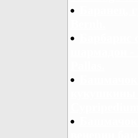
Баранец, г
Bernh.
Барбарис 
шармадон - B
Pallas.
Башмачок 
кукушкины 
Cypripedium
Башмачок
венерин ба