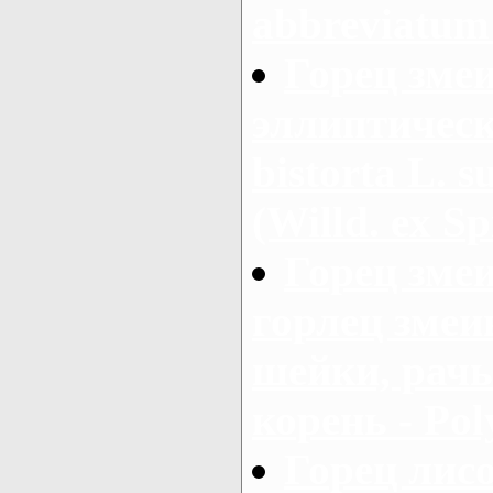
abbreviatum
Горец зме
эллиптическ
bistorta L. s
(Willd. ex Sp
Горец зме
горлец змеи
шейки, рач
корень - Pol
Горец лис