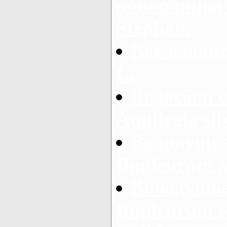
коноплянка 
Stephan.
Вех ядовит
L.
Водосбор 
Aquilegia si
Володушка
Bupleurum a
Володушка
Bupleurum s