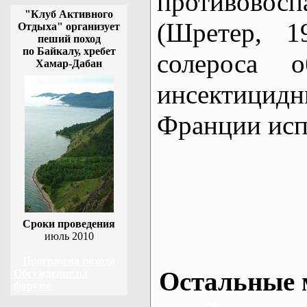
противовосп
"Клуб Активного
(Шретер, 1
Отдыха" организует
пеший поход
по Байкалу, хребет
солероса о
Хамар-Дабан
инсектицидн
Франции исп
Сроки проведения
июль 2010
Программа похода
Остальные 
Обсуждение на
форуме