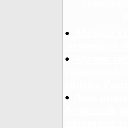
Дикорас
р
Абрикос с
Armeniaca si
Адонис си
сибирский, 
sibirica Patr
Аир, ирны
болотный, ир
татарское зе