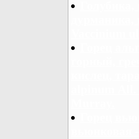
Голубика, 
дурманика, 
Vaccinium ul
Горец аль
горный, гре
кислец, тар
alpinum Аll.
Murray.
Горец вью
вьюнковая 