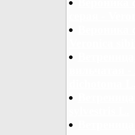
Вероника 
серая - Vero
Вероника 
Veronica sibi
Ветреница
вильчатая -
dichotoma L
Ветреница
sylvestris L.
Ветреница