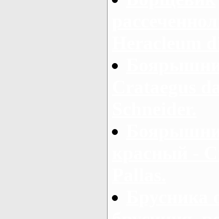
рассеченнол
Heracleum d
Боярышник
Crataegus d
Schneider.
Боярышни
красный - C
Pallas.
Брусника 
брусниця, р