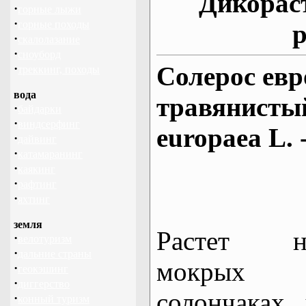
Дикорас
·
горные лыжи
·
горные походы
р
·
скалолазание
·
сноуборд
·
Солерос евр
треккинг, походы
вода
травянистый 
·
байдарки
·
виндсерфинг
europaea L. -
·
дайвинг
·
катамаранинг
·
каякинг
·
рафтинг
·
яхтинг
земля
Растет н
·
велотуризм
·
дальние страны
мокрых
·
геокэшинг
·
диггерство
солончаках,
·
конный туризм