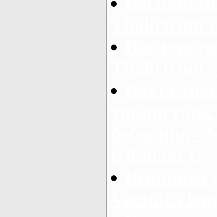
Василистн
Thalictrum s
Василистн
Thalictrum 
Вахта тре
трилистник 
бобовник - 
trifoliata L.
Вероника 
Veronica long