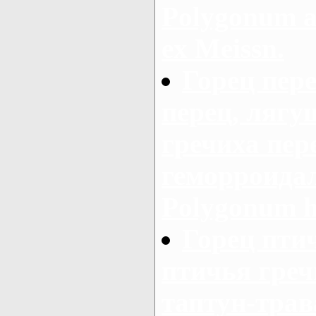
Polygonum al
ex Meissn.
Горец пер
перец, лягу
гречиха пер
геморроидал
Polygonum h
Горец пти
птичья греч
таптун-трав