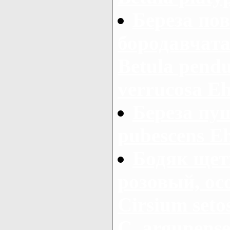
Береза пов
бородавчатая
Betula pendu
verrucosa Ehr
Береза пуш
pubescens E
Бодяк щет
розовый, ос
Cirsium setos
С. argunens