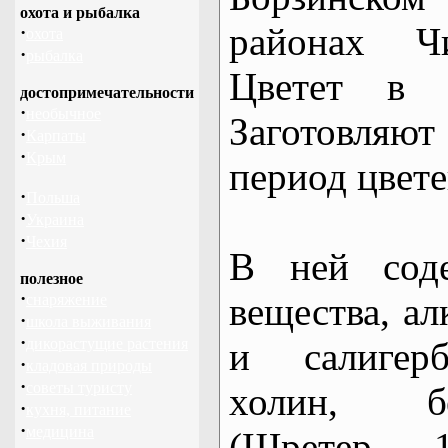
охота и рыбалка
районах Чи
·
охота
·
рыбалка
Цветет в 
достопримечательности
·
необычное
Заготовляю
·
Карпаты
·
Крым
период цвете
·
Польша
·
Украина
·
Чехия
В ней соде
полезное
·
вещества, а
снаряжение
·
школа выживания
·
дикорастущие растения
и салигерб
·
кладовая природы
·
советы туристу
холин, бе
·
кухня, питание
·
медицина
(Шретер, 1