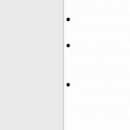
convolvulus 
Горец жив
Polygonum v
Горец зем
трава - Pol
L.
Горец зме
сердцелистн
bistorta L. s
(Turcz.) Maly