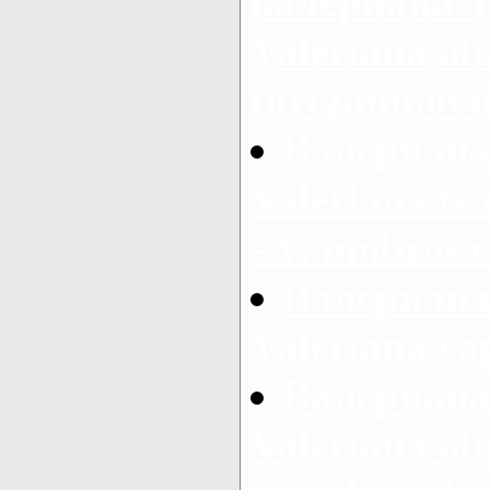
валериана Т
Valeriana al
turczaninovi
Валериана 
Valeriana tr
- V. umbros
Валериана
Valeriana cap
Валериана
Valeriana alt