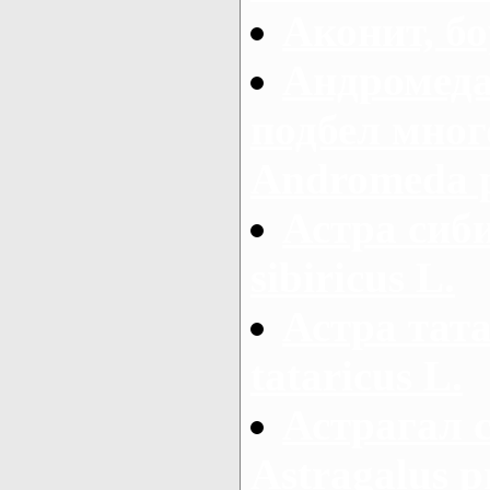
Аконит, бо
Андромеда
подбел мног
Andromeda po
Астра сиби
sibiricus L.
Астра тата
tataricus L.
Астрагал 
Astragalus 