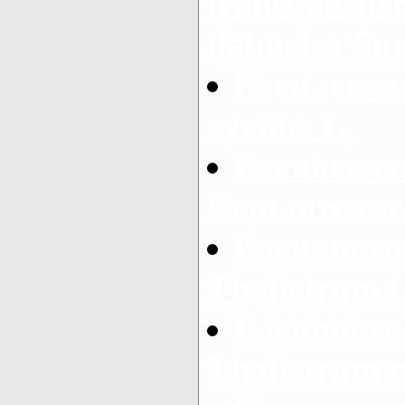
transbaicalen
dahurica Su
Василек си
cyanus L.
Василек с
Centaurea sc
Василистн
Thalictrum f
Василистн
Thalictrum 