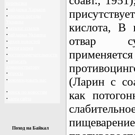
соавт., 1951
перевозки
·
байдарки Харьков
присутств
·
прогноз погоды
Украина
кислота, В
·
каталог ссылок
·
байдарки Украина
отвар су
·
архив новостей
·
фотогалерея
применяетс
·
достопримечательности
·
написать
противоци
администратору
·
опросы
(Ларин с соа
·
рекомендовать нас
·
как потогон
поиск по новостям
·
карта сайта
слабитель
пищев
Поход на Байкал