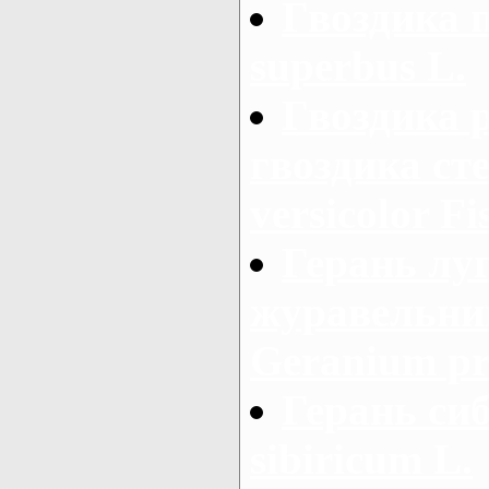
Гвоздика 
superbus L.
Гвоздика 
гвоздика сте
versicolor Fi
Герань луг
журавельник
Geranium pr
Герань си
sibiricum L.