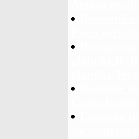
Actaea eryth
Вороний г
Paris verticil
Вудсия гла
glabella R. Br
glabella Trau
Вьюнок по
Convolvulus 
Галения ро
corniculata 