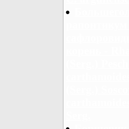
Большегол
рапонтикум 
сафлоровид
корень - Rha
(Serg.) Pesch
carthamoides
(Serg.) Sosc
carthamoides
Serg.
Борщевик