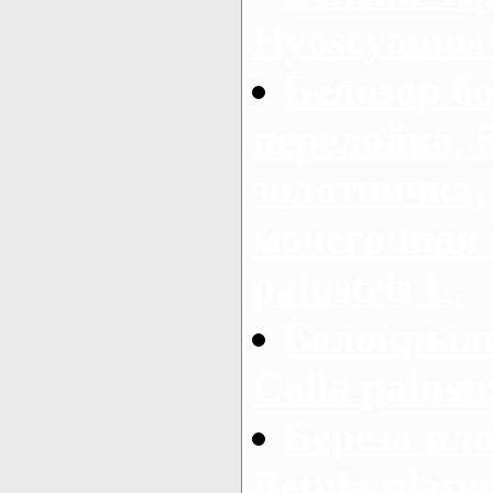
Hyoscyamus 
Белозор б
перелойка, 
золотничка,
мочегонная 
palustris L.
Белокрыль
Calla palustr
Береза пло
Betula platy