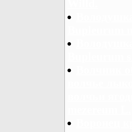
Willd.
Володушка
Bupleurum m
Володушка
Bupleurum si
Волчник о
волчье лыко
волчьи ягод
mezereum L.
Воронец к