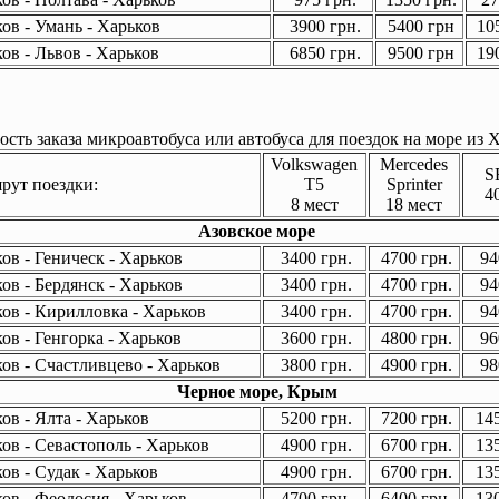
ов - Умань - Харьков
3900 грн.
5400 грн
105
ов - Львов - Харьков
6850 грн.
9500 грн
190
сть заказа микроавтобуса или автобуса для поездок на море из Х
Volkswagen
Mercedes
S
ут поездки:
T5
Sprinter
4
8 мест
18 мест
Азовское море
ов - Геническ - Харьков
3400 грн.
4700 грн.
94
ов - Бердянск - Харьков
3400 грн.
4700 грн.
94
ов - Кирилловка - Харьков
3400 грн.
4700 грн.
94
ов - Генгорка - Харьков
3600 грн.
4800 грн.
96
ов - Счастливцево - Харьков
3800 грн.
4900 грн.
98
Черное море, Крым
ов - Ялта - Харьков
5200 грн.
7200 грн.
145
ов - Севастополь - Харьков
4900 грн.
6700 грн.
135
ов - Судак - Харьков
4900 грн.
6700 грн.
135
ов - Феодосия - Харьков
4700 грн.
6400 грн.
130