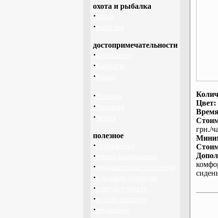
охота и рыбалка
·
охота
·
рыбалка
достопримечательности
·
необычное
·
Карпаты
·
Крым
Колич
·
Польша
Цвет:
·
Украина
Время
·
Чехия
Стоим
грн./ча
полезное
Миним
·
снаряжение
Стоим
·
Допол
школа выживания
комфо
·
дикорастущие растения
сиден
·
кладовая природы
·
советы туристу
·
кухня, питание
·
медицина