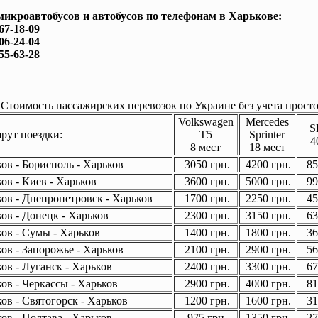
микроавтобусов и автобусов по телефонам в Харькове:
167-18-09
506-24-04
755-63-28
Стоимость пассажирских перевозок по Украине без учета просто
Volkswagen
Mercedes
S
ут поездки:
T5
Sprinter
4
8 мест
18 мест
ов - Борисполь - Харьков
3050 грн.
4200 грн.
85
ов - Киев - Харьков
3600 грн.
5000 грн.
99
ов - Днепропетровск - Харьков
1700 грн.
2250 грн.
45
ов - Донецк - Харьков
2300 грн.
3150 грн.
63
ов - Сумы - Харьков
1400 грн.
1800 грн.
36
ов - Запорожье - Харьков
2100 грн.
2900 грн.
56
ов - Луганск - Харьков
2400 грн.
3300 грн.
67
ов - Черкассы - Харьков
2900 грн.
4000 грн.
81
ов - Святогорск - Харьков
1200 грн.
1600 грн.
31
ов - Полтава - Харьков
975 грн.
1350 грн.
27