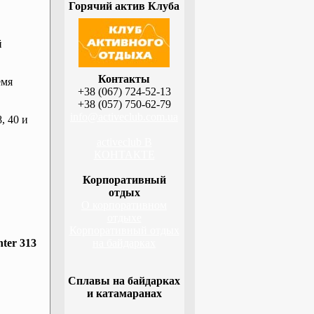
Горячий актив Клуба
й
Контакты
емя
+38 (067) 724-52-13
+38 (057) 750-62-79
info@activeclub.com.ua
, 40 и
activeclub В
КОНТАКТЕ
Корпоративный
отдых
О корпоративном
отдыхе
Корпоративный отдых
ter 313
на байдарках
Сплавы на байдарках
и катамаранах