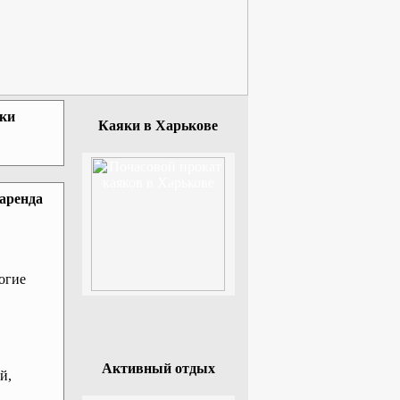
зки
Каяки в Харькове
 аренда
огие
Активный отдых
й,