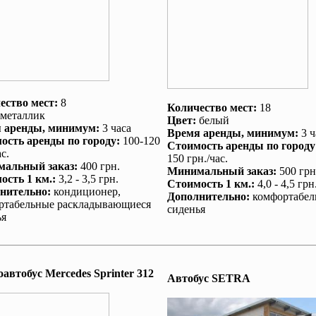
ество мест:
8
Количество мест:
18
металлик
Цвет:
белый
 аренды
, минимум:
3 часа
Время аренды
, минимум:
3 ч
ость аренды по городу
:
100-120
Стоимость аренды по городу
с.
150 грн./час.
альный заказ
:
400 грн.
Минимальный заказ
:
500 грн
ость 1 км.
:
3,2 - 3,5 грн.
Стоимость 1 км.
:
4,0 - 4,5 грн
нительно
:
кондиционер
,
Дополнительно
:
комфортабел
ртабельные раскладывающиеся
сиденья
ья
автобус Mеrcedes Sprinter 312
Автобус SETRA