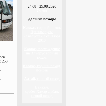
24.08 - 25.08.2020
Оскол
Дальние походы
Кавказ,
горный поход,
Приэльбрусье
23 августа - 3 сентября
2010
Кавказ, восхождение
на Эльбрус
горный
аса
поход
:
250
Кавказ,
горный поход,
.
Домбай
.
р
,
Алтай,
горный поход
Байкал,
хребет Хамар-Дабан,
пеший поход