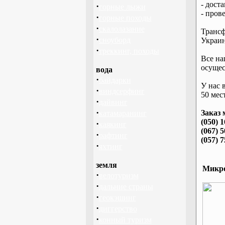
- дост
·
горные лыжи
- пров
·
горные походы
·
скалолазание
Трансф
·
сноуборд
Украин
·
треккинг, походы
Все на
осущес
вода
·
байдарки
У нас 
·
виндсерфинг
50 мест
·
дайвинг
·
Заказ 
катамаранинг
(050) 
·
каякинг
(067) 
·
рафтинг
(057) 
·
яхтинг
земля
Микро
·
велотуризм
·
дальние страны
·
геокэшинг
·
диггерство
·
конный туризм