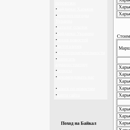
перевозки
Харьк
·
байдарки Харьков
Харьк
·
прогноз погоды
Украина
·
каталог ссылок
·
байдарки Украина
Стоимо
·
архив новостей
·
фотогалерея
Маршр
·
достопримечательности
·
написать
администратору
Харьк
·
опросы
Харьк
·
рекомендовать нас
Харьк
·
Харьк
поиск по новостям
·
карта сайта
Харьк
Харьк
Харьк
Харьк
Поход на Байкал
Харьк