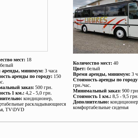
ество мест:
18
Количество мест:
40
белый
Цвет:
белый
 аренды
, минимум:
3 часа
Время аренды
, минимум:
3 ч
ость аренды по городу
:
150
Стоимость аренды по городу
с.
грн./час.
альный заказ
:
500 грн.
Минимальный заказ
:
900 грн
ость 1 км.
:
4,2 - 5,0 грн.
Стоимость 1 км.
:
8,5 - 9,5 грн
нительно
:
кондиционер
,
Дополнительно
:
кондиционе
ртабельные раскладывающиеся
комфортабельные сиденья
ья, TV\DVD