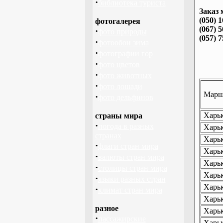
·
библиотека туриста
Заказ 
(050) 
фотогалерея
(067) 
·
фото природы
(057) 
·
фотообои зима
·
фотографии гор
·
фото цветов
·
фото животных
·
фото лошади
Маршр
·
фото дельфинов
Харьк
страны мира
·
погода в разных
Харьк
странах
Харьк
·
флаги стран мира
Харьк
·
валюты стран мира
Харьк
·
столицы стран мира
Харьк
·
языки разных стран
Харьк
·
климат стран мира
Харьк
разное
Харьк
·
пассажирские
Харьк