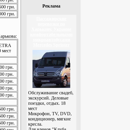
Реклама
00 грн.
00 грн.
Пассажирские
перевозки по
Харькову, Украине
комфортабельными
арькова:
микроавтобусами
Mercedes Sprinter
ETRA
0 мест
00 грн.
00 грн.
00 грн.
00 грн.
Обслуживание свадеб,
00 грн.
экскурсий. Деловые
поездки, отдых. 18
мест
00 грн.
Микрофон, TV, DVD,
00 грн.
кондиционер, мягкие
00 грн.
кресла.
Для членов "Клуба
00 грн.