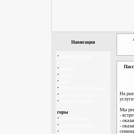
Навигация
·
Рейтинг сайтов
Пасс
·
Главная
·
Форум
·
Клуб
·
Корпоративный отдых
·
На рын
Активный отдых
услуги
·
Детский туризм
Мы реш
горы
- встр
·
походы Крым
- оказ
·
походы Украина
- оказ
·
семина
альпинизм