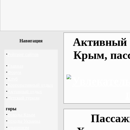
Активный о
Навигация
Крым, пас
·
Рейтинг сайтов
·
Главная
·
Форум
·
Клуб
·
Корпоративный отдых
·
Активный отдых
·
Детский туризм
горы
·
Пассаж
походы Крым
·
походы Украина
·
альпинизм