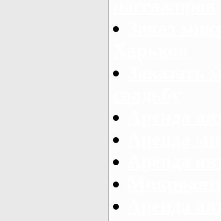
пассажиров
Заказ микр
Харьков
Заказать 
свадьбу
Аренда авт
Аренда ми
Аренда ав
Микроавтоб
Аренда авт