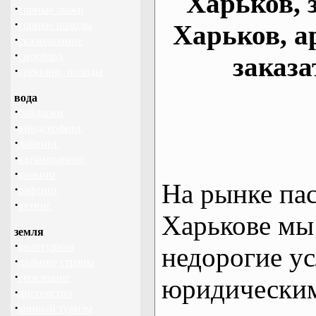
Харьков, 
·
горные лыжи
·
горные походы
Харьков, а
·
скалолазание
·
сноуборд
заказа
·
треккинг, походы
вода
·
байдарки
·
виндсерфинг
·
дайвинг
·
катамаранинг
·
каякинг
На рынке па
·
рафтинг
·
яхтинг
Харькове мы
земля
·
велотуризм
недорогие ус
·
дальние страны
·
геокэшинг
юридическим
·
диггерство
·
конный туризм