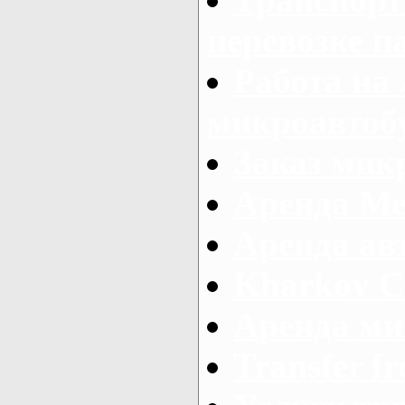
перевозке п
Работа на
микроавтоб
Заказ микр
Аренда Ме
Аренда авт
Kharkov C
Аренда ми
Transfer fr