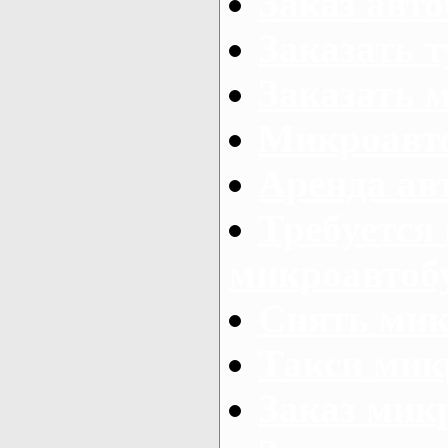
Заказ авто
Заказать 
Заказать 
Микроавто
Аренда авт
Требуется
микроавтоб
Снять мик
Такси мик
Заказ мик