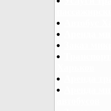
Услуги тр
пассажирски
Автобус Х
Аренда ми
Заказ мик
Транспорт
Харьков
Аренда тр
Аренда ми
автобусов