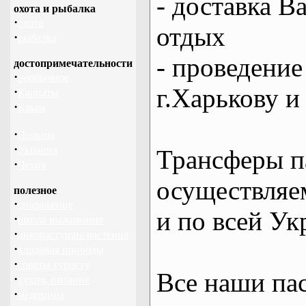
- доставка В
охота и рыбалка
·
охота
отдых
·
рыбалка
- проведение
достопримечательности
·
необычное
г.Харькову и
·
Карпаты
·
Крым
·
Польша
·
Украина
Трансферы п
·
Чехия
осуществляем
полезное
·
снаряжение
и по всей Ук
·
школа выживания
·
дикорастущие растения
·
кладовая природы
·
советы туристу
Все наши па
·
кухня, питание
·
медицина