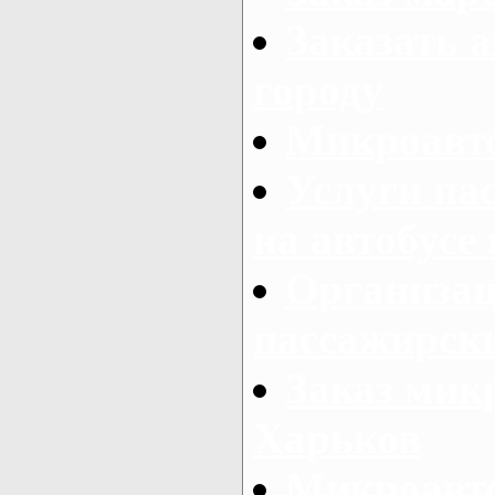
Заказать а
городу
Микроавто
Услуги па
на автобусе
Организац
пассажирски
Заказ микр
Харьков
Микроавто