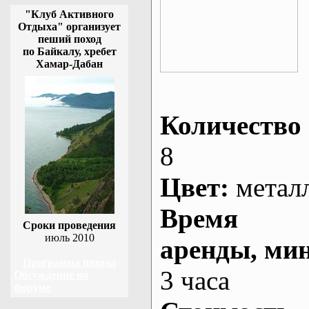
"Клуб Активного
Отдыха" организует
пеший поход
по Байкалу, хребет
Хамар-Дабан
Количество 
8
Цвет:
метал
Время
Сроки проведения
июль 2010
аренды
, ми
Программа похода
3 часа
Обсуждение на
форуме