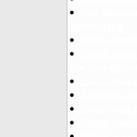
Организац
перевозок
Микроавто
Заказ мик
пассажирск
Заказ мик
Аренда авт
Заказ мик
Микроавто
Заказ микр