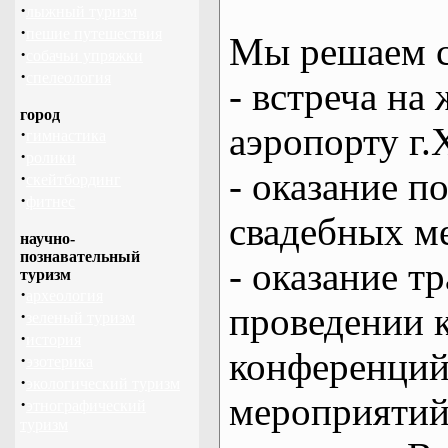
·
лыжный туризм
·
пешие путешествия
Мы решаем с
·
собачьи упряжки
·
спелеология
- встреча на 
город
аэропорту г.
·
гимнастика
·
ролики
- оказание 
·
скейтбординг
·
фитнес
свадебных м
научно-
познавательный
- оказание т
туризм
·
археология
проведении 
·
зеленый туризм
·
история
конференций
·
эзотерика
·
экологический туризм
мероприяти
·
этнографический
туризм