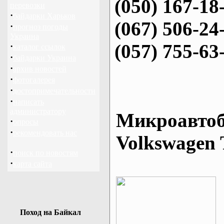
(050) 167-18
перевозки
·
байдарки Харьков
(067) 506-24
·
прогноз погоды
Украина
(057) 755-63
·
каталог ссылок
·
байдарки Украина
·
архив новостей
·
фотогалерея
·
достопримечательности
·
написать
администратору
Микроавтоб
·
опросы
·
рекомендовать нас
Volkswagen 
·
поиск по новостям
·
карта сайта
Поход на Байкал