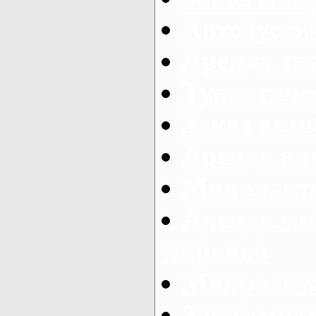
Автобус 50
Аренда тр
Туристиче
Заказ авто
Аренда ав
Микроавто
Аренда ми
Харьков
Микроавто
Заказ мик