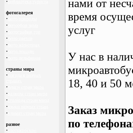
нами от несч
·
библиотека туриста
фотогалерея
время осуще
·
фото природы
·
фотообои зима
услуг
·
фотографии гор
·
фото цветов
·
фото животных
·
фото лошади
У нас в нали
·
фото дельфинов
микроавтобус
страны мира
·
погода в разных
18, 40 и 50 м
странах
·
флаги стран мира
·
валюты стран мира
·
столицы стран мира
·
Заказ микро
языки разных стран
·
климат стран мира
по телефона
разное
·
пассажирские