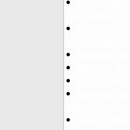
Заказ мик
Харьков
Транспорт
междугород
Аренда авт
Аренда авт
Заказ микр
Аренда ми
свадьбу
Заказ микр