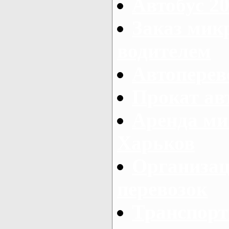
Автобус 20
Заказ мик
водителем
Автоперев
Прокат ав
Аренда ми
Харьков
Организац
перевозок
Транспорт