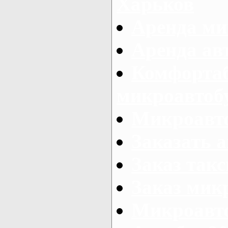
Харьков
Аренда ми
Аренда ав
Комфорта
микроавтоб
Микроавто
Заказать а
Заказ так
Заказ мик
Микроавто