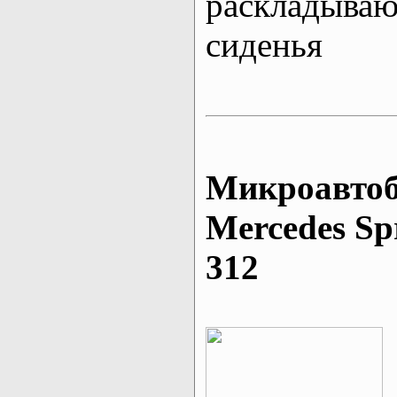
раскладыва
сиденья
Микроавтоб
Mеrcedes Sp
312