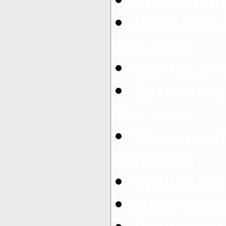
Заказ микр
Харьков
Аренда авт
Аренда ми
Харьков
Микоавтоб
недорого
Аренда во
Микроавто
Транспорт