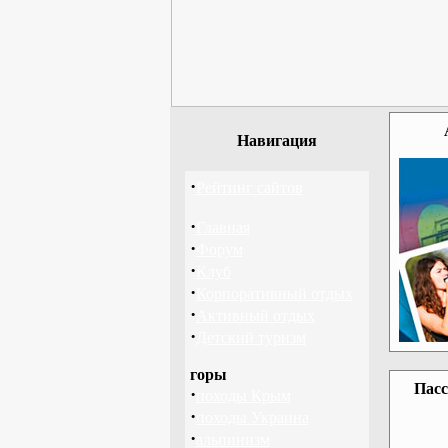
Навигация
·
Рейтинг сайтов
·
Главная
·
Форум
·
Клуб
·
Корпоративный отдых
·
Активный отдых
·
Детский туризм
горы
Пасс
·
походы Крым
·
походы Украина
·
альпинизм