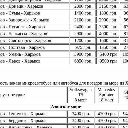
ов - Донецк - Харьков
2300 грн.
3150 грн.
63
ов - Сумы - Харьков
1400 грн.
1800 грн.
36
ов - Запорожье - Харьков
2100 грн.
2900 грн.
56
ов - Луганск - Харьков
2400 грн.
3300 грн.
67
ов - Черкассы - Харьков
2900 грн.
4000 грн.
81
ов - Святогорск - Харьков
1200 грн.
1600 грн.
31
ов - Полтава - Харьков
975 грн.
1350 грн.
27
ов - Умань - Харьков
3900 грн.
5400 грн
105
ов - Львов - Харьков
6850 грн.
9500 грн
190
сть заказа микроавтобуса или автобуса для поездок на море из Х
Volkswagen
Mercedes
S
ут поездки:
T5
Sprinter
4
8 мест
18 мест
Азовское море
в - Геническ - Харьков
3400 грн.
4700 грн.
94
в - Бердянск - Харьков
3400 грн.
4700 грн.
94
ов - Кирилловка - Харьков
3400 грн.
4700 грн.
94