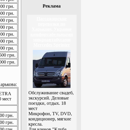
Реклама
00 грн.
00 грн.
Пассажирские
00 грн.
перевозки по
00 грн.
Харькову, Украине
00 грн.
комфортабельными
микроавтобусами
00 грн.
Mercedes Sprinter
00 грн.
00 грн.
00 грн.
арькова:
Обслуживание свадеб,
ETRA
экскурсий. Деловые
0 мест
поездки, отдых. 18
мест
Микрофон, TV, DVD,
00 грн.
кондиционер, мягкие
00 грн.
кресла.
00 грн.
Для членов "Клуба