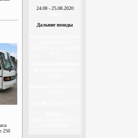
24.08 - 25.08.2020
Оскол
Дальние походы
Кавказ,
горный поход,
Приэльбрусье
23 августа - 3 сентября
2010
Кавказ, восхождение
на Эльбрус
горный
поход
Кавказ,
горный поход,
Домбай
Алтай,
горный поход
Байкал,
хребет Хамар-Дабан,
пеший поход
аса
:
250