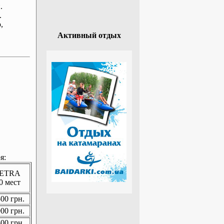
.
.
р
,
Активный отдых
я:
ETRA
0 мест
00 грн.
00 грн.
00 грн.