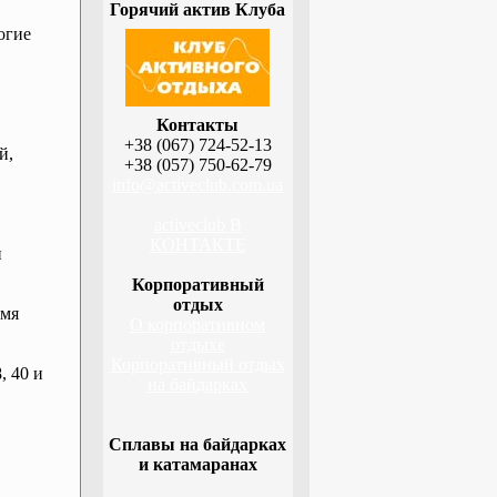
Горячий актив Клуба
огие
Контакты
+38 (067) 724-52-13
й,
+38 (057) 750-62-79
info@activeclub.com.ua
activeclub В
КОНТАКТЕ
й
Корпоративный
отдых
емя
О корпоративном
отдыхе
Корпоративный отдых
, 40 и
на байдарках
Сплавы на байдарках
и катамаранах