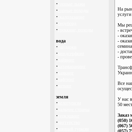
·
горные лыжи
На рын
·
горные походы
услуги
·
скалолазание
·
сноуборд
Мы реш
·
треккинг, походы
- встре
- оказ
вода
- оказ
·
семина
байдарки
- дост
·
виндсерфинг
- пров
·
дайвинг
·
катамаранинг
Трансф
·
Украин
каякинг
·
рафтинг
Все на
·
яхтинг
осущес
земля
У нас 
·
велотуризм
50 мест
·
дальние страны
·
Заказ 
геокэшинг
(050) 1
·
диггерство
(067) 5
·
конный туризм
(057) 7