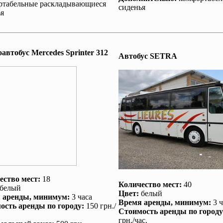
ртабельные раскладывающиеся
сиденья
я
втобус Mеrcedes Sprinter 312
Автобус SETRA
ество мест:
18
Количество мест:
40
белый
Цвет:
белый
 аренды
, минимум:
3 часа
Время аренды
, минимум:
3 ч
ость аренды по городу
:
150 грн./
Стоимость аренды по городу
грн./час.