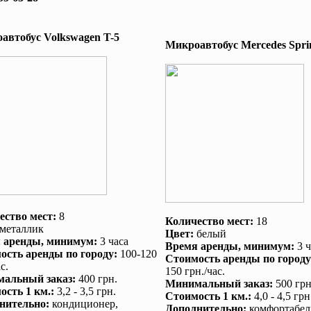
автобус Volkswagen T-5
Микроавтобус Mеrcedes Sprin
ество мест:
8
Количество мест:
18
металлик
Цвет:
белый
 аренды
, минимум:
3 часа
Время аренды
, минимум:
3 ч
ость аренды по городу
:
100-120
Стоимость аренды по городу
с.
150 грн./час.
альный заказ
:
400 грн.
Минимальный заказ
:
500 грн
ость 1 км.
:
3,2 - 3,5 грн.
Стоимость 1 км.
:
4,0 - 4,5 грн
нительно
:
кондиционер
,
Дополнительно
:
комфортабел