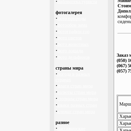
Миним
·
библиотека туриста
Стоим
Допол
фотогалерея
комфо
·
фото природы
сиден
·
фотообои зима
·
фотографии гор
·
фото цветов
·
фото животных
·
фото лошади
Заказ 
·
фото дельфинов
(050) 1
(067) 5
страны мира
(057) 7
·
погода в разных
странах
·
флаги стран мира
·
валюты стран мира
·
столицы стран мира
Маршр
·
языки разных стран
·
климат стран мира
Харьк
разное
Харьк
·
пассажирские
Харьк