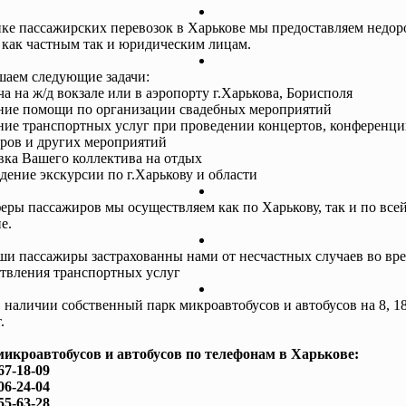
ке пассажирских перевозок в Харькове мы предоставляем недор
 как частным так и юридическим лицам.
аем следующие задачи:
ча на ж/д вокзале или в аэропорту г.Харькова, Борисполя
ание помощи по организации свадебных мероприятий
ание транспортных услуг при проведении концертов, конференци
ров и других мероприятий
авка Вашего коллектива на отдых
едение экскурсии по г.Харькову и области
еры пассажиров мы осуществляем как по Харькову, так и по все
е.
ши пассажиры застрахованны нами от несчастных случаев во вр
твления транспортных услуг
в наличии собственный парк микроавтобусов и автобусов на 8, 18
.
микроавтобусов и автобусов по телефонам в Харькове:
67-18-09
06-24-04
55-63-28