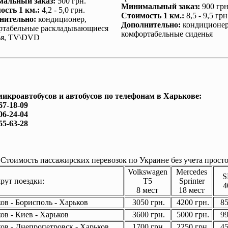
альный заказ
:
500 грн.
Минимальный заказ
:
900 грн
ость 1 км.
:
4,2 - 5,0 грн.
Стоимость 1 км.
:
8,5 - 9,5 грн
нительно
:
кондиционер
,
Дополнительно
:
кондиционе
ртабельные раскладывающиеся
комфортабельные сиденья
ья, TV\DVD
микроавтобусов и автобусов по телефонам в Харькове:
67-18-09
06-24-04
55-63-28
Стоимость пассажирских перевозок по Украине без учета просто
Volkswagen
Mercedes
S
ут поездки:
T5
Sprinter
4
8 мест
18 мест
ов - Борисполь - Харьков
3050 грн.
4200 грн.
85
ов - Киев - Харьков
3600 грн.
5000 грн.
99
ов - Днепропетровск - Харьков
1700 грн.
2250 грн.
45