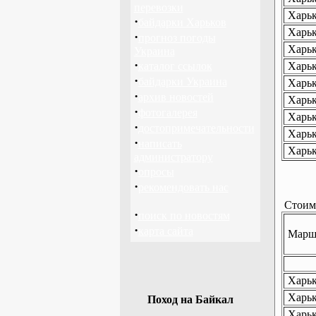
перевозки
Харьк
·
байдарки Харьков
Харьк
·
прогноз погоды
Харьк
Украина
·
каталог ссылок
Харьк
·
байдарки Украина
Харьк
·
архив новостей
Харьк
·
фотогалерея
Харьк
·
достопримечательности
Харьк
·
написать
Харьк
администратору
·
опросы
·
рекомендовать нас
Стоимо
·
поиск по новостям
·
карта сайта
Маршр
Харько
Харько
Поход на Байкал
Харьк