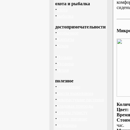
комфо
охота и рыбалка
сидень
·
охота
·
рыбалка
достопримечательности
Микроа
·
необычное
·
Карпаты
·
Крым
·
Польша
·
Украина
·
Чехия
полезное
·
снаряжение
·
школа выживания
·
дикорастущие растения
Колич
·
кладовая природы
Цвет:
·
советы туристу
Время
·
кухня, питание
Стоим
·
медицина
час.