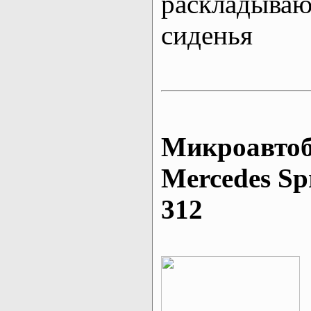
раскладыва
сиденья
Микроавтоб
Mеrcedes Sp
312