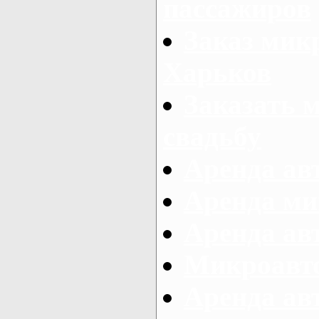
пассажиров
Заказ микр
Харьков
Заказать 
свадьбу
Аренда авт
Аренда ми
Аренда ав
Микроавтоб
Аренда авт