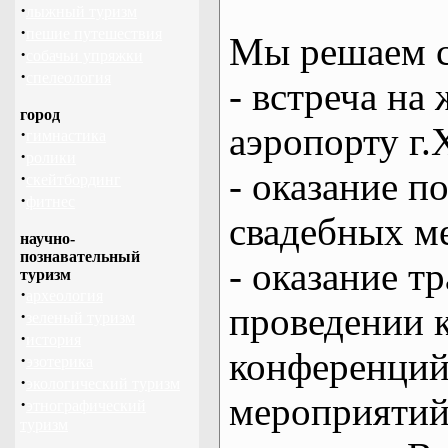
·
лыжный туризм
·
пешие путешествия
Мы решаем с
·
собачьи упряжки
·
спелеология
- встреча на 
город
аэропорту г.
·
гимнастика
·
ролики
- оказание 
·
скейтбординг
·
фитнес
свадебных м
научно-
познавательный
- оказание т
туризм
·
археология
проведении 
·
зеленый туризм
·
история
конференций
·
эзотерика
·
экологический туризм
мероприяти
·
этнографический
туризм