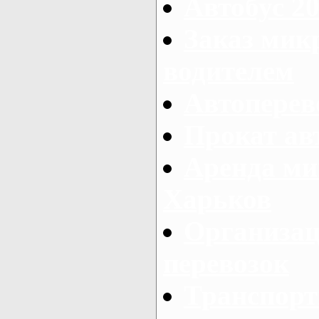
Автобус 20
Заказ мик
водителем
Автоперев
Прокат ав
Аренда ми
Харьков
Организац
перевозок
Транспорт