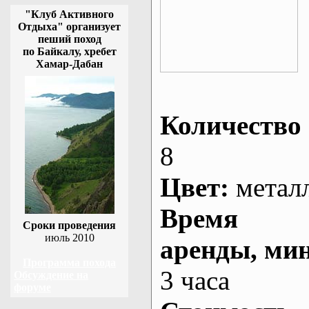
"Клуб Активного
Отдыха" организует
пеший поход
по Байкалу, хребет
Хамар-Дабан
Количество 
8
Цвет:
метал
Время
Сроки проведения
июль 2010
аренды
, ми
Программа похода
3 часа
Обсуждение на
форуме