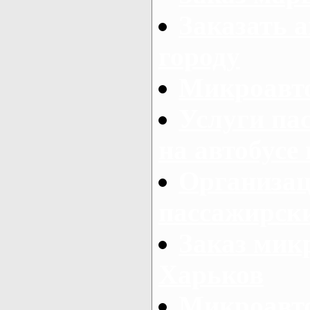
Заказать а
городу
Микроавто
Услуги па
на автобусе
Организац
пассажирски
Заказ микр
Харьков
Микроавто