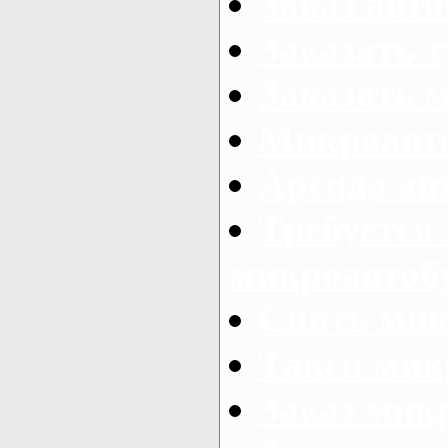
Заказ авто
Заказать 
Заказать 
Микроавто
Аренда авт
Требуется
микроавтоб
Снять мик
Такси мик
Заказ мик