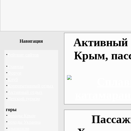
Активный о
Навигация
Крым, пас
·
Рейтинг сайтов
·
Главная
·
Форум
·
Клуб
·
Корпоративный отдых
·
Активный отдых
·
Детский туризм
горы
·
Пассаж
походы Крым
·
походы Украина
·
альпинизм