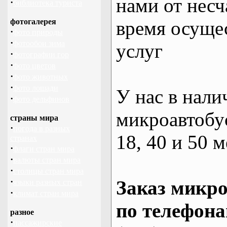
нами от несч
·
библиотека туриста
фотогалерея
время осуще
·
фото природы
·
фотообои зима
услуг
·
фотографии гор
·
фото цветов
·
фото животных
·
фото лошади
У нас в нали
·
фото дельфинов
микроавтобус
страны мира
·
погода в разных
18, 40 и 50 м
странах
·
флаги стран мира
·
валюты стран мира
·
столицы стран мира
·
Заказ микро
языки разных стран
·
климат стран мира
по телефона
разное
·
пассажирские