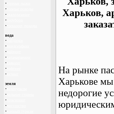
Харьков, 
·
горные лыжи
·
горные походы
Харьков, а
·
скалолазание
·
сноуборд
заказа
·
треккинг, походы
вода
·
байдарки
·
виндсерфинг
·
дайвинг
·
катамаранинг
·
каякинг
На рынке па
·
рафтинг
·
яхтинг
Харькове мы
земля
·
велотуризм
недорогие ус
·
дальние страны
·
геокэшинг
юридическим
·
диггерство
·
конный туризм