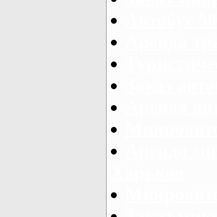
Автобус 50
Аренда тр
Туристиче
Заказ авто
Аренда ав
Микроавто
Аренда ми
Харьков
Микроавто
Заказ мик