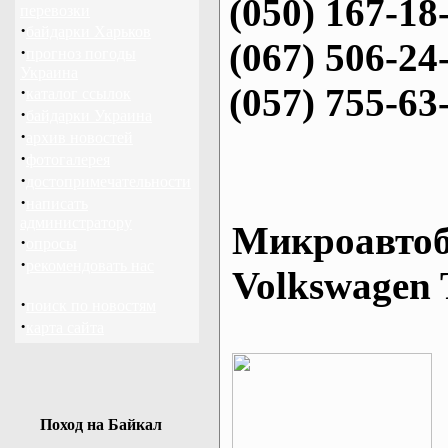
(050) 167-18
перевозки
·
байдарки Харьков
(067) 506-24
·
прогноз погоды
Украина
(057) 755-63
·
каталог ссылок
·
байдарки Украина
·
архив новостей
·
фотогалерея
·
достопримечательности
·
написать
администратору
Микроавтоб
·
опросы
·
рекомендовать нас
Volkswagen 
·
поиск по новостям
·
карта сайта
Поход на Байкал