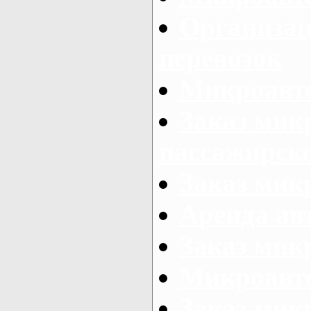
Организац
перевозок
Микроавто
Заказ мик
пассажирск
Заказ мик
Аренда авт
Заказ мик
Микроавто
Заказ микр