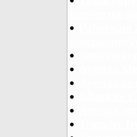
перевозке п
Работа на
микроавтоб
Заказ микр
Аренда Ме
Аренда авт
Kharkov C
Аренда ми
Transfer fr