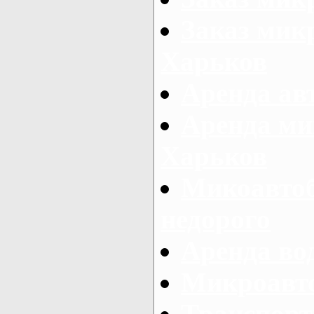
Заказ микр
Харьков
Аренда авт
Аренда ми
Харьков
Микоавтоб
недорого
Аренда во
Микроавто
Транспорт