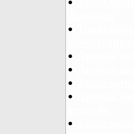
Заказ мик
Харьков
Транспорт
междугород
Аренда авт
Аренда авт
Заказ микр
Аренда ми
свадьбу
Заказ микр