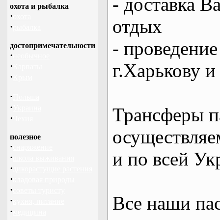
- доставка В
охота и рыбалка
·
охота
отдых
·
рыбалка
- проведение
достопримечательности
·
необычное
г.Харькову и
·
Карпаты
·
Крым
·
Польша
·
Украина
Трансферы п
·
Чехия
осуществляем
полезное
·
снаряжение
и по всей Ук
·
школа выживания
·
дикорастущие растения
·
кладовая природы
·
советы туристу
Все наши па
·
кухня, питание
·
медицина