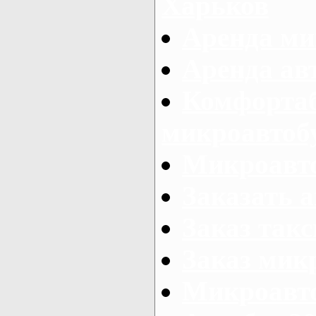
Харьков
Аренда ми
Аренда ав
Комфорта
микроавтоб
Микроавто
Заказать а
Заказ так
Заказ мик
Микроавто