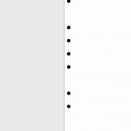
Услуги тр
пассажирски
Автобус Х
Аренда ми
Заказ мик
Транспорт
Харьков
Аренда тр
Аренда ми
автобусов