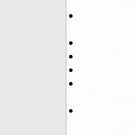
Харьков
Транспорт
междугород
Аренда авт
Аренда авт
Заказ микр
Аренда ми
свадьбу
Заказ микр
Харьков