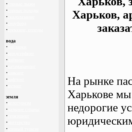
Харьков, 
·
горные лыжи
·
горные походы
Харьков, а
·
скалолазание
·
сноуборд
заказа
·
треккинг, походы
вода
·
байдарки
·
виндсерфинг
·
дайвинг
·
катамаранинг
·
каякинг
На рынке па
·
рафтинг
·
яхтинг
Харькове мы
земля
·
велотуризм
недорогие ус
·
дальние страны
·
геокэшинг
юридическим
·
диггерство
·
конный туризм