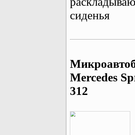
раскладыва
сиденья
Микроавтоб
Mеrcedes Sp
312