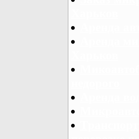
Харьков
Аренда авт
Аренда ми
Харьков
Микоавтоб
недорого
Аренда во
Микроавто
Транспорт
перевозке п