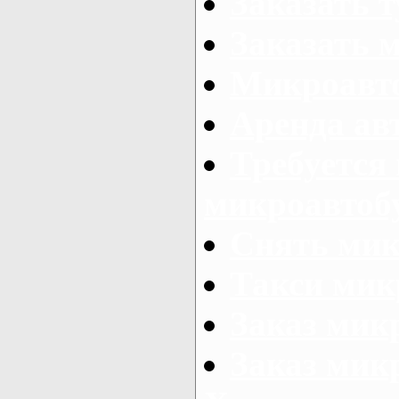
Заказать 
Заказать 
Микроавто
Аренда авт
Требуется
микроавтоб
Снять мик
Такси мик
Заказ мик
Заказ мик