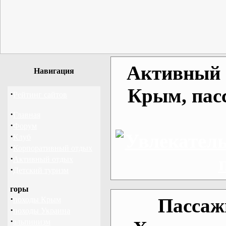
Активный о
Навигация
Крым, пас
·
Рейтинг сайтов
·
Главная
·
Форум
·
Клуб
·
Корпоративный отдых
·
Активный отдых
·
Детский туризм
горы
·
Пассаж
походы Крым
·
походы Украина
·
альпинизм