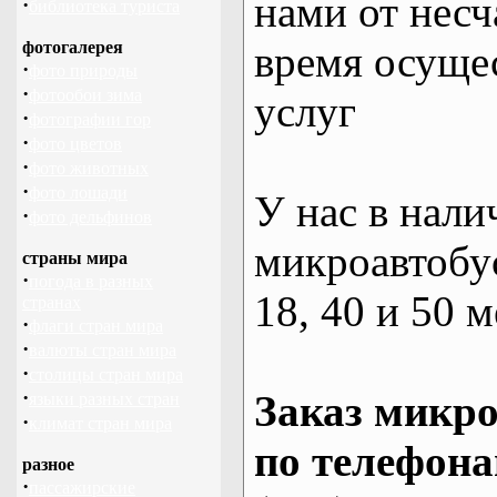
нами от несч
·
библиотека туриста
фотогалерея
время осуще
·
фото природы
·
фотообои зима
услуг
·
фотографии гор
·
фото цветов
·
фото животных
·
фото лошади
У нас в нали
·
фото дельфинов
микроавтобус
страны мира
·
погода в разных
18, 40 и 50 м
странах
·
флаги стран мира
·
валюты стран мира
·
столицы стран мира
·
Заказ микро
языки разных стран
·
климат стран мира
по телефона
разное
·
пассажирские