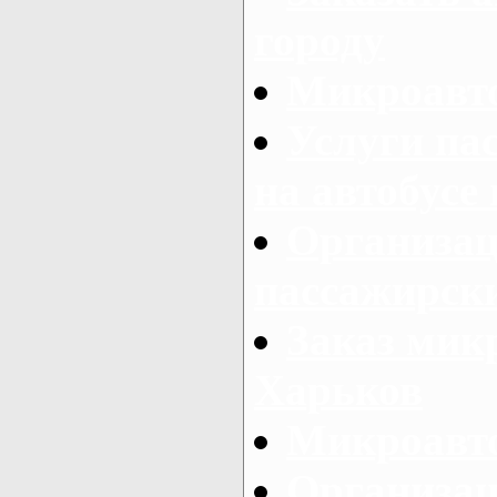
городу
Микроавто
Услуги па
на автобусе
Организац
пассажирски
Заказ микр
Харьков
Микроавто
Организац