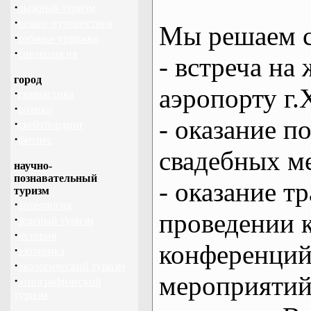
·
лыжный туризм
·
пешие путешествия
Мы решаем с
·
собачьи упряжки
·
спелеология
- встреча на 
город
аэропорту г.
·
гимнастика
·
ролики
- оказание 
·
скейтбординг
·
фитнес
свадебных м
научно-
познавательный
- оказание т
туризм
·
археология
проведении 
·
зеленый туризм
·
история
конференций
·
эзотерика
·
экологический туризм
мероприяти
·
этнографический
туризм