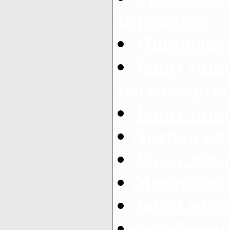
перевозок
Микроавто
Заказ мик
пассажирск
Заказ мик
Аренда авт
Заказ мик
Микроавто
Заказ микр
Автобус 50