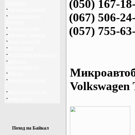
(050) 167-18
перевозки
·
байдарки Харьков
(067) 506-24
·
прогноз погоды
Украина
(057) 755-63
·
каталог ссылок
·
байдарки Украина
·
архив новостей
·
фотогалерея
·
достопримечательности
·
написать
администратору
Микроавтоб
·
опросы
·
рекомендовать нас
Volkswagen 
·
поиск по новостям
·
карта сайта
Поход на Байкал