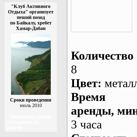
"Клуб Активного
Отдыха" организует
пеший поход
по Байкалу, хребет
Хамар-Дабан
Количество 
8
Цвет:
метал
Время
Сроки проведения
июль 2010
аренды
, ми
Программа похода
3 часа
Обсуждение на
форуме