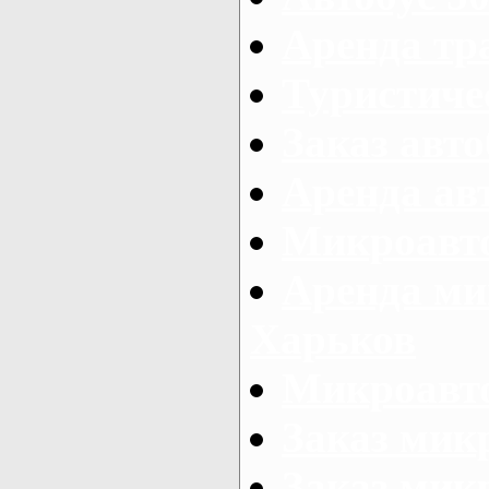
Аренда тр
Туристиче
Заказ авто
Аренда ав
Микроавто
Аренда ми
Харьков
Микроавто
Заказ мик
Заказ микр