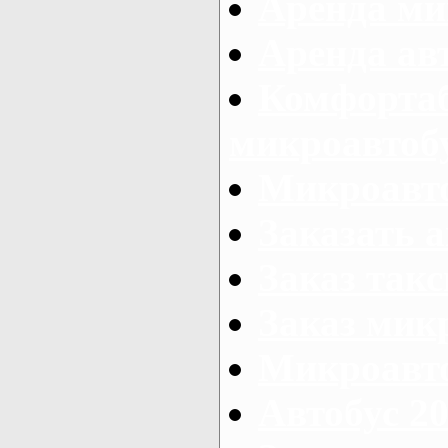
Аренда ми
Аренда ав
Комфорта
микроавтоб
Микроавто
Заказать а
Заказ так
Заказ мик
Микроавто
Автобус 20