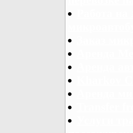
Работа на
микроавтоб
Заказ микр
Аренда Ме
Аренда авт
Kharkov C
Аренда ми
Transfer fr
Услуги тр