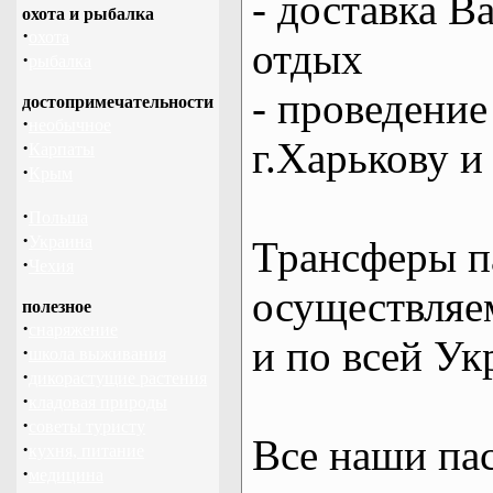
- доставка В
охота и рыбалка
·
охота
отдых
·
рыбалка
- проведение
достопримечательности
·
необычное
г.Харькову и
·
Карпаты
·
Крым
·
Польша
·
Украина
Трансферы п
·
Чехия
осуществляем
полезное
·
снаряжение
и по всей Ук
·
школа выживания
·
дикорастущие растения
·
кладовая природы
·
советы туристу
Все наши па
·
кухня, питание
·
медицина