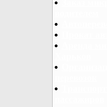
Заказ мик
водителем
Автоперев
Прокат ав
Аренда ми
Харьков
Организац
перевозок
Транспорт
пассажиров