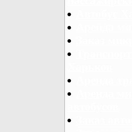
пассажирски
Автобус Х
Аренда ми
Заказ мик
Транспорт
Харьков
Аренда тр
Аренда ми
автобусов
Заказ авто