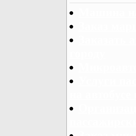
Машина на
Заказ мар
Заказать а
городу
Микроавто
Услуги па
на автобусе
Организац
пассажирски
Заказ микр