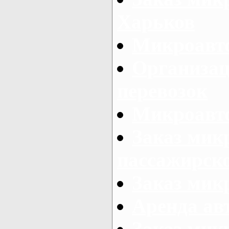
Харьков
Микроавто
Организац
перевозок
Микроавто
Заказ мик
пассажирск
Заказ мик
Аренда авт
Заказ мик