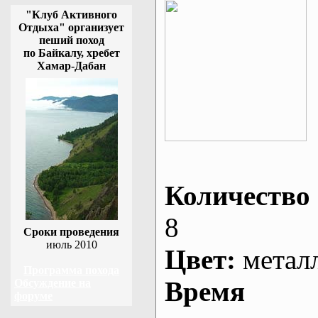
"Клуб Активного
Отдыха" организует
пеший поход
по Байкалу, хребет
Хамар-Дабан
Количество 
8
Сроки проведения
июль 2010
Цвет:
метал
Программа похода
Время
Обсуждение на
форуме