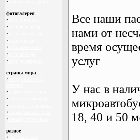
·
библиотека туриста
фотогалерея
Все наши па
·
фото природы
·
фотообои зима
нами от несч
·
фотографии гор
·
фото цветов
время осуще
·
фото животных
·
фото лошади
услуг
·
фото дельфинов
страны мира
·
погода в разных
У нас в нали
странах
·
флаги стран мира
·
валюты стран мира
микроавтобус
·
столицы стран мира
·
языки разных стран
18, 40 и 50 м
·
климат стран мира
разное
·
пассажирские