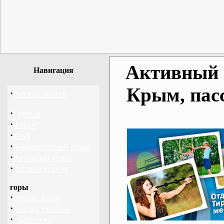
Активный о
Навигация
Крым, пас
·
Рейтинг сайтов
·
Главная
·
Форум
·
Клуб
·
Корпоративный отдых
·
Активный отдых
·
Детский туризм
горы
·
походы Крым
·
походы Украина
·
альпинизм