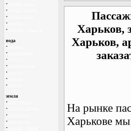
·
горные лыжи
·
горные походы
Пассаж
·
скалолазание
·
сноуборд
Харьков, 
·
треккинг, походы
Харьков, а
вода
·
байдарки
заказа
·
виндсерфинг
·
дайвинг
·
катамаранинг
·
каякинг
·
рафтинг
·
яхтинг
земля
·
велотуризм
На рынке па
·
дальние страны
·
геокэшинг
Харькове мы
·
диггерство
·
конный туризм