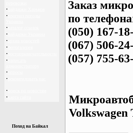
Заказ микро
перевозки
·
байдарки Харьков
по телефона
·
прогноз погоды
Украина
·
каталог ссылок
(050) 167-18
·
байдарки Украина
·
архив новостей
(067) 506-24
·
фотогалерея
·
достопримечательности
(057) 755-63
·
написать
администратору
·
опросы
·
рекомендовать нас
·
поиск по новостям
Микроавтоб
·
карта сайта
Volkswagen 
Поход на Байкал