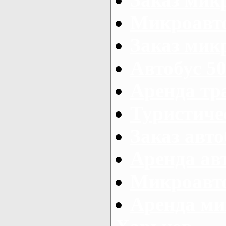
Микроавто
Заказ микр
Автобус 50
Аренда тр
Туристиче
Заказ авто
Аренда ав
Микроавто
Аренда ми