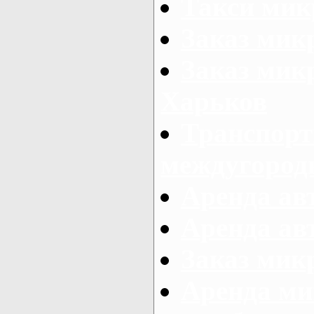
Такси мик
Заказ мик
Заказ мик
Харьков
Транспорт
междугород
Аренда авт
Аренда авт
Заказ микр
Аренда ми