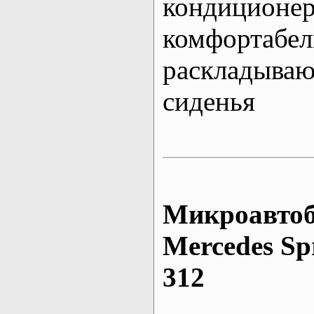
кондиционе
комфортабе
раскладыва
сиденья
Микроавтоб
Mеrcedes Sp
312