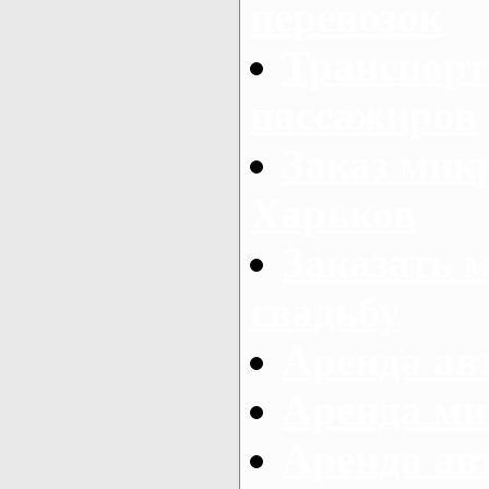
перевозок
Транспорт
пассажиров
Заказ микр
Харьков
Заказать 
свадьбу
Аренда авт
Аренда ми
Аренда ав