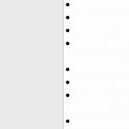
Заказ мик
Микроавто
Автобус 20
Заказ мик
водителем
Автоперев
Прокат ав
Аренда ми
Харьков
Организац