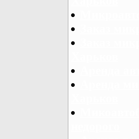
Харьков
Микроавто
Заказ мик
Заказ микр
Харьков
Аренда авт
Аренда ми
Харьков
Микоавтоб
недорого