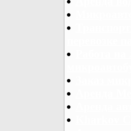
Аренда во
Микроавто
Транспорт
перевозке п
Работа на
микроавтоб
Заказ микр
Аренда Ме
Аренда авт
Kharkov C