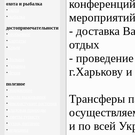
конференций
охота и рыбалка
·
охота
мероприяти
·
рыбалка
- доставка В
достопримечательности
·
необычное
·
отдых
Карпаты
·
Крым
- проведение
·
Польша
·
Украина
г.Харькову и
·
Чехия
полезное
·
снаряжение
Трансферы п
·
школа выживания
·
дикорастущие растения
осуществляем
·
кладовая природы
·
советы туристу
и по всей Ук
·
кухня, питание
·
медицина