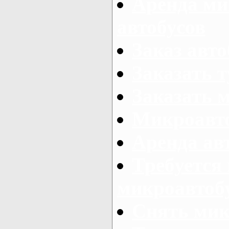
Аренда ми
автобусов
Заказ авто
Заказать 
Заказать 
Микроавто
Аренда авт
Требуется
микроавтоб
Снять мик