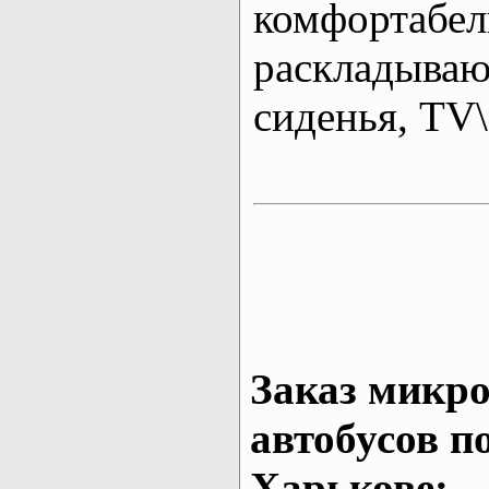
комфортабе
раскладыва
сиденья, T
Заказ микро
автобусов п
Харькове: