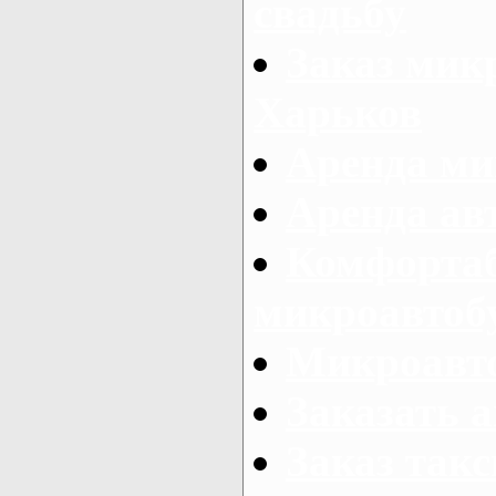
свадьбу
Заказ микр
Харьков
Аренда ми
Аренда ав
Комфорта
микроавтоб
Микроавто
Заказать а
Заказ так