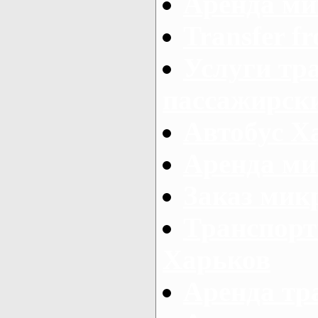
Аренда ми
Transfer fr
Услуги тр
пассажирски
Автобус Х
Аренда ми
Заказ мик
Транспорт
Харьков
Аренда тр