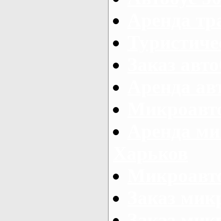
Аренда тр
Туристиче
Заказ авто
Аренда ав
Микроавто
Аренда ми
Харьков
Микроавто
Заказ мик
Заказ микр