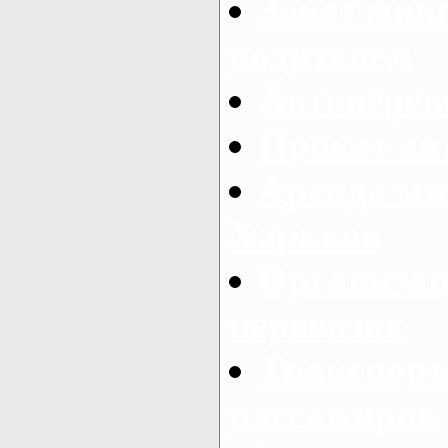
Заказ мик
водителем
Автоперев
Прокат ав
Аренда ми
Харьков
Организац
перевозок
Транспорт
пассажиров