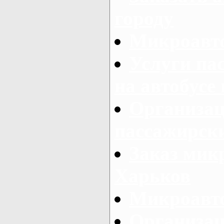
городу
Микроавто
Услуги па
на автобусе
Организац
пассажирски
Заказ микр
Харьков
Микроавто
Организац