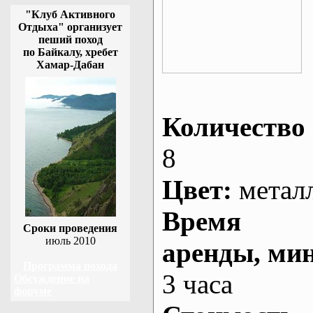
"Клуб Активного
Отдыха" организует
пеший поход
по Байкалу, хребет
Хамар-Дабан
Количество 
8
Цвет:
метал
Время
Сроки проведения
июль 2010
аренды
, ми
Программа похода
3 часа
Обсуждение на
форуме