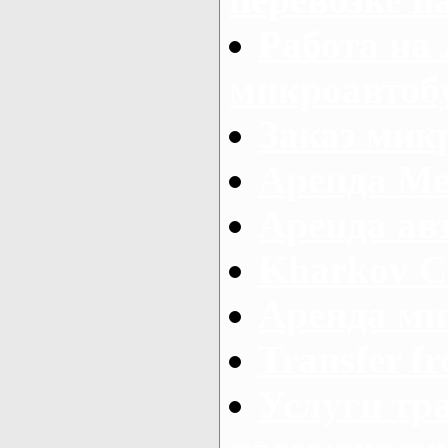
Работа на
микроавтоб
Заказ микр
Аренда Ме
Аренда авт
Kharkov C
Аренда ми
Transfer fr
Услуги тр