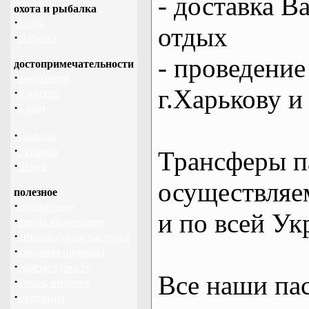
- доставка В
охота и рыбалка
·
охота
отдых
·
рыбалка
- проведение
достопримечательности
·
необычное
г.Харькову и
·
Карпаты
·
Крым
·
Польша
·
Украина
Трансферы п
·
Чехия
осуществляем
полезное
·
снаряжение
и по всей Ук
·
школа выживания
·
дикорастущие растения
·
кладовая природы
·
советы туристу
Все наши па
·
кухня, питание
·
медицина