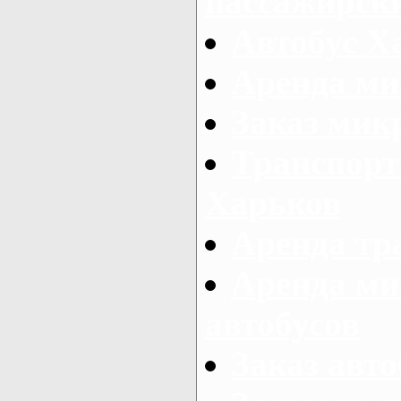
пассажирски
Автобус Х
Аренда ми
Заказ мик
Транспорт
Харьков
Аренда тр
Аренда ми
автобусов
Заказ авто