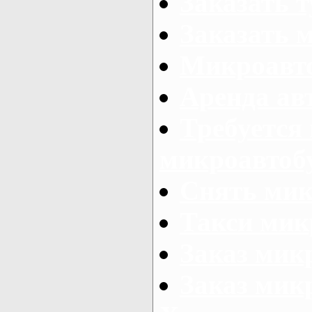
Заказать 
Заказать 
Микроавто
Аренда авт
Требуется
микроавтоб
Снять мик
Такси мик
Заказ мик
Заказ мик