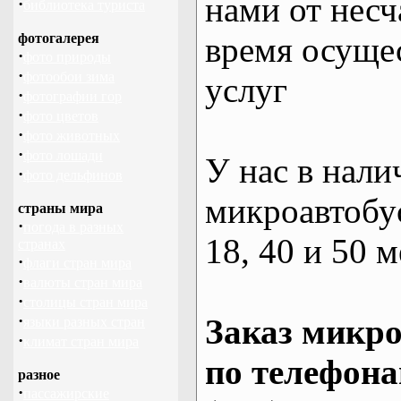
нами от несч
·
библиотека туриста
фотогалерея
время осуще
·
фото природы
·
фотообои зима
услуг
·
фотографии гор
·
фото цветов
·
фото животных
·
фото лошади
У нас в нали
·
фото дельфинов
микроавтобус
страны мира
·
погода в разных
18, 40 и 50 м
странах
·
флаги стран мира
·
валюты стран мира
·
столицы стран мира
·
Заказ микро
языки разных стран
·
климат стран мира
по телефона
разное
·
пассажирские