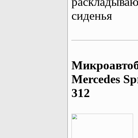
раскладыва
сиденья
Микроавтоб
Mеrcedes Sp
312