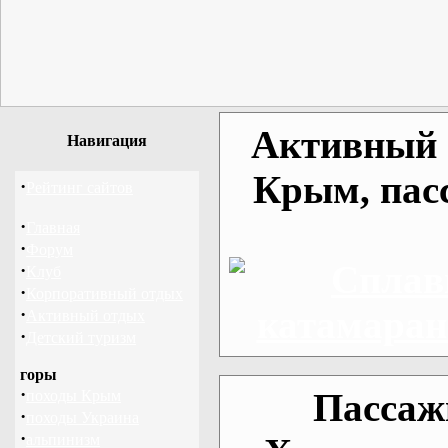
Активный о
Навигация
Крым, пас
·
Рейтинг сайтов
·
Главная
·
Форум
·
Клуб
·
Корпоративный отдых
·
Активный отдых
·
Детский туризм
горы
·
Пассаж
походы Крым
·
походы Украина
·
альпинизм