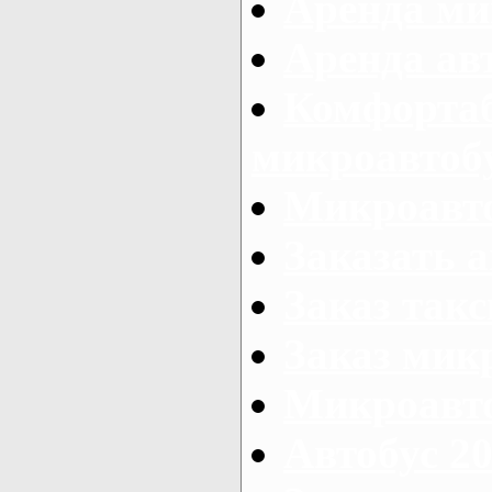
Аренда ми
Аренда ав
Комфорта
микроавтоб
Микроавто
Заказать а
Заказ так
Заказ мик
Микроавто
Автобус 20