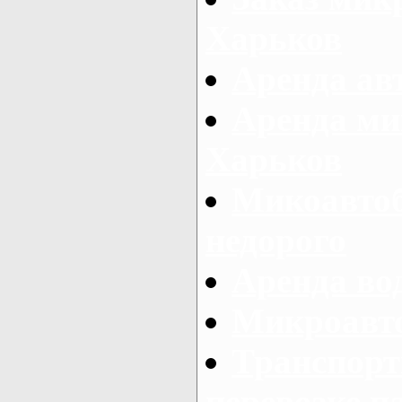
Харьков
Аренда авт
Аренда ми
Харьков
Микоавтоб
недорого
Аренда во
Микроавто
Транспорт
перевозке п