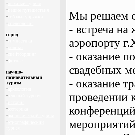
·
лыжный туризм
·
пешие путешествия
Мы решаем с
·
собачьи упряжки
·
спелеология
- встреча на 
город
аэропорту г.
·
гимнастика
·
ролики
- оказание 
·
скейтбординг
·
фитнес
свадебных м
научно-
познавательный
- оказание т
туризм
·
археология
проведении 
·
зеленый туризм
·
история
конференций
·
эзотерика
·
экологический туризм
мероприяти
·
этнографический
туризм