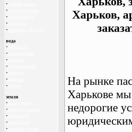
Харьков, 
·
горные лыжи
·
горные походы
Харьков, а
·
скалолазание
·
сноуборд
заказа
·
треккинг, походы
вода
·
байдарки
·
виндсерфинг
·
дайвинг
·
катамаранинг
·
каякинг
На рынке па
·
рафтинг
·
яхтинг
Харькове мы
земля
·
велотуризм
недорогие ус
·
дальние страны
·
геокэшинг
юридическим
·
диггерство
·
конный туризм