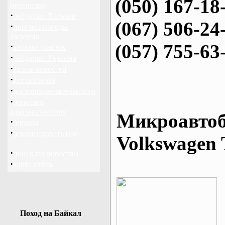
(050) 167-18
перевозки
·
байдарки Харьков
(067) 506-24
·
прогноз погоды
Украина
(057) 755-63
·
каталог ссылок
·
байдарки Украина
·
архив новостей
·
фотогалерея
·
достопримечательности
·
написать
администратору
Микроавтоб
·
опросы
·
рекомендовать нас
Volkswagen 
·
поиск по новостям
·
карта сайта
Поход на Байкал