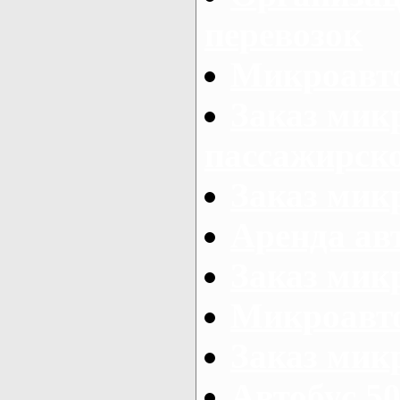
перевозок
Микроавто
Заказ мик
пассажирск
Заказ мик
Аренда авт
Заказ мик
Микроавто
Заказ микр
Автобус 50