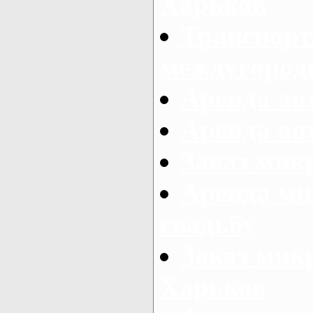
Харьков
Транспорт
междугород
Аренда авт
Аренда авт
Заказ микр
Аренда ми
свадьбу
Заказ микр
Харьков