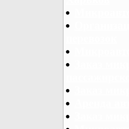
Микроавто
Организац
перевозок
Микроавто
Заказ мик
пассажирск
Заказ мик
Аренда авт
Заказ мик
Микроавто