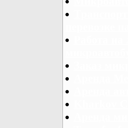
Микроавто
Транспорт
перевозке п
Работа на
микроавтоб
Заказ микр
Аренда Ме
Аренда авт
Kharkov C
Аренда ми