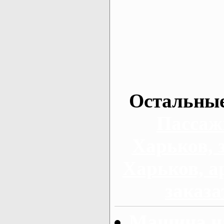
Остальные
Пассаж
Харьков, 
Харьков, а
заказа
Машина на