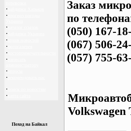
Заказ микро
перевозки
·
байдарки Харьков
по телефона
·
прогноз погоды
Украина
·
каталог ссылок
(050) 167-18
·
байдарки Украина
·
архив новостей
(067) 506-24
·
фотогалерея
·
достопримечательности
(057) 755-63
·
написать
администратору
·
опросы
·
рекомендовать нас
·
поиск по новостям
Микроавтоб
·
карта сайта
Volkswagen 
Поход на Байкал