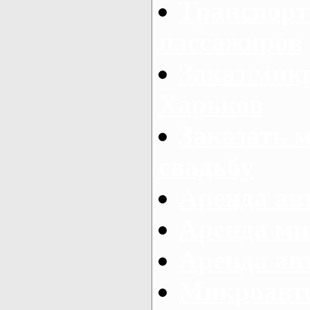
Транспорт
пассажиров
Заказ микр
Харьков
Заказать 
свадьбу
Аренда авт
Аренда ми
Аренда ав
Микроавтоб