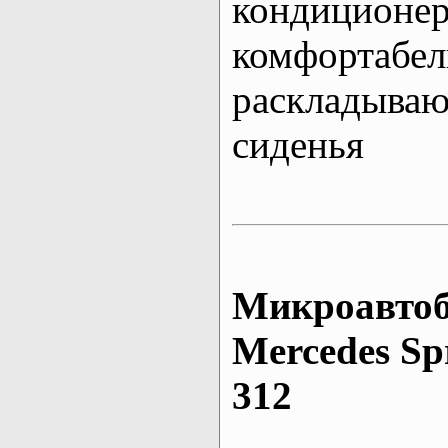
кондиционе
комфортабе
раскладыва
сиденья
Микроавтоб
Mеrcedes Sp
312