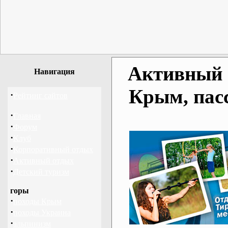
Активный о
Навигация
Крым, пас
·
Рейтинг сайтов
·
Главная
·
Форум
·
Клуб
·
Корпоративный отдых
·
Активный отдых
·
Детский туризм
горы
·
походы Крым
·
походы Украина
·
альпинизм