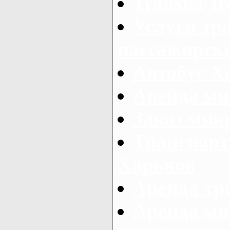
Transfer fr
Услуги тр
пассажирски
Автобус Х
Аренда ми
Заказ мик
Транспорт
Харьков
Аренда тр
Аренда ми