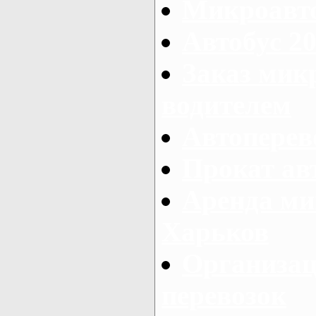
Микроавто
Автобус 20
Заказ мик
водителем
Автоперев
Прокат ав
Аренда ми
Харьков
Организац
перевозок