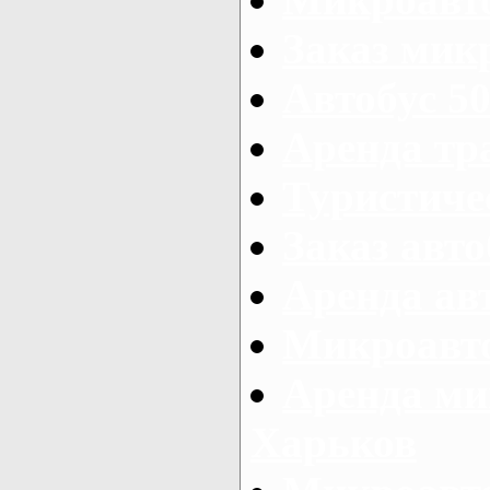
Заказ микр
Автобус 50
Аренда тр
Туристиче
Заказ авто
Аренда ав
Микроавто
Аренда ми
Харьков