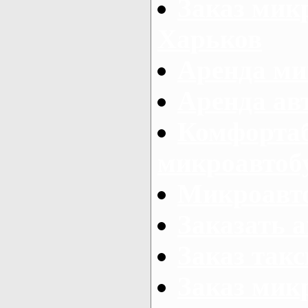
Заказ микр
Харьков
Аренда ми
Аренда ав
Комфорта
микроавтоб
Микроавто
Заказать а
Заказ так
Заказ мик