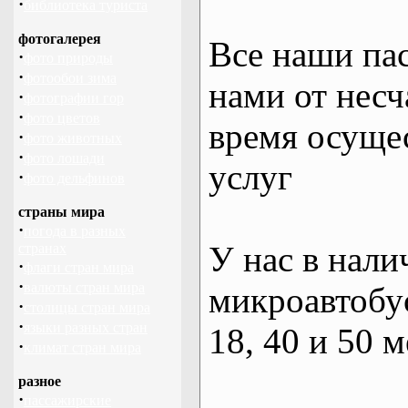
·
библиотека туриста
фотогалерея
Все наши па
·
фото природы
·
фотообои зима
нами от несч
·
фотографии гор
·
фото цветов
время осуще
·
фото животных
·
фото лошади
услуг
·
фото дельфинов
страны мира
·
погода в разных
У нас в нали
странах
·
флаги стран мира
·
валюты стран мира
микроавтобус
·
столицы стран мира
·
языки разных стран
18, 40 и 50 м
·
климат стран мира
разное
·
пассажирские