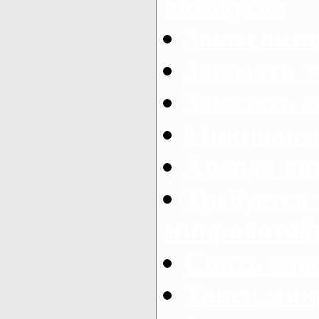
автобусов
Заказ авто
Заказать 
Заказать 
Микроавто
Аренда авт
Требуется
микроавтоб
Снять мик
Такси мик