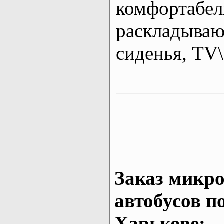
комфортабе
раскладыва
сиденья, T
Заказ микро
автобусов п
Харькове: