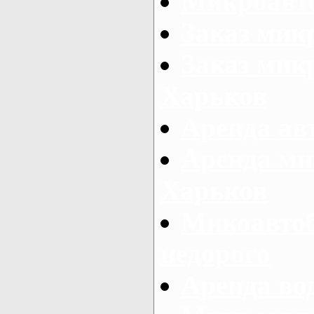
Микроавто
Заказ мик
Заказ микр
Харьков
Аренда авт
Аренда ми
Харьков
Микоавтоб
недорого
Аренда во