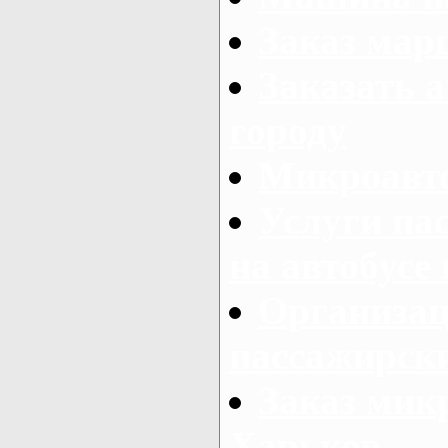
Заказ мар
Заказать а
городу
Микроавто
Услуги па
на автобусе
Организац
пассажирски
Заказ микр
Харьков