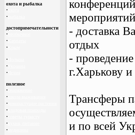
конференций
охота и рыбалка
·
охота
мероприяти
·
рыбалка
- доставка В
достопримечательности
·
необычное
·
отдых
Карпаты
·
Крым
- проведение
·
Польша
·
Украина
г.Харькову и
·
Чехия
полезное
·
снаряжение
Трансферы п
·
школа выживания
·
дикорастущие растения
осуществляем
·
кладовая природы
·
советы туристу
и по всей Ук
·
кухня, питание
·
медицина