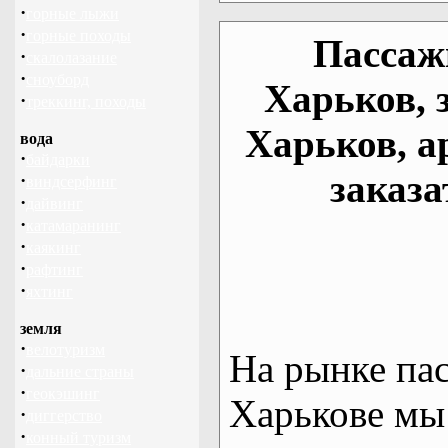
·
горные лыжи
·
горные походы
Пассаж
·
скалолазание
·
сноуборд
Харьков, 
·
треккинг, походы
Харьков, а
вода
·
байдарки
заказа
·
виндсерфинг
·
дайвинг
·
катамаранинг
·
каякинг
·
рафтинг
·
яхтинг
земля
·
велотуризм
На рынке па
·
дальние страны
·
геокэшинг
Харькове мы
·
диггерство
·
конный туризм