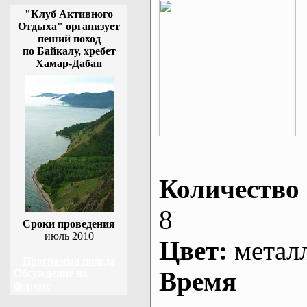
"Клуб Активного
Отдыха" организует
пеший поход
по Байкалу, хребет
Хамар-Дабан
Количество 
8
Сроки проведения
июль 2010
Цвет:
метал
Программа похода
Время
Обсуждение на
форуме