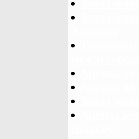
Заказ мик
Заказ мик
Харьков
Транспорт
междугород
Аренда авт
Аренда авт
Заказ микр
Аренда ми
свадьбу