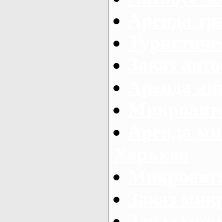
Аренда тр
Туристиче
Заказ авто
Аренда ав
Микроавто
Аренда ми
Харьков
Микроавто
Заказ мик
Заказ микр