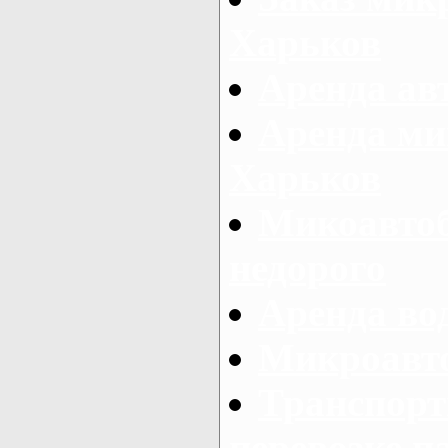
Харьков
Аренда авт
Аренда ми
Харьков
Микоавтоб
недорого
Аренда во
Микроавто
Транспорт
перевозке п