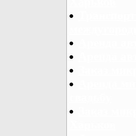
Харьков
Транспорт
междугород
Аренда авт
Аренда авт
Заказ микр
Аренда ми
свадьбу
Заказ микр
Харьков