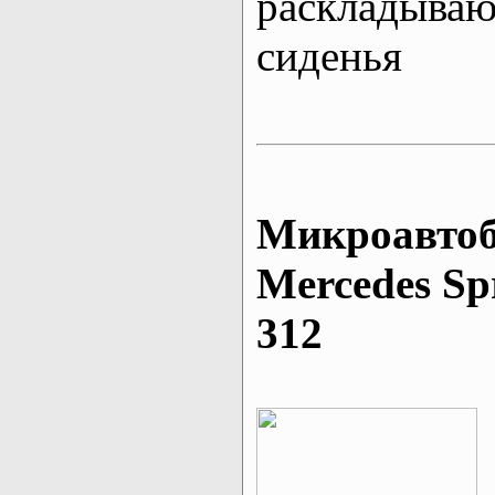
раскладыва
сиденья
Микроавтоб
Mеrcedes Sp
312