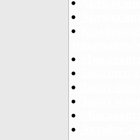
Аренда ми
Аренда ав
Комфорта
микроавтоб
Микроавто
Заказать а
Заказ так
Заказ мик
Микроавто
Автобус 20