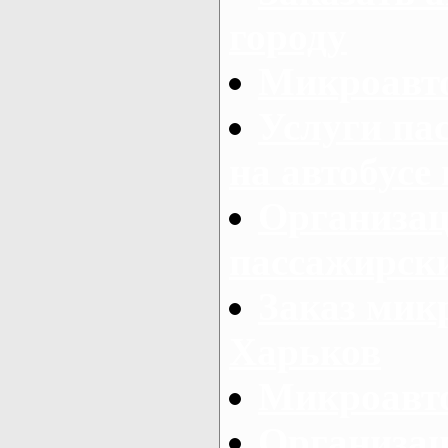
городу
Микроавто
Услуги па
на автобусе
Организац
пассажирски
Заказ микр
Харьков
Микроавто
Организац