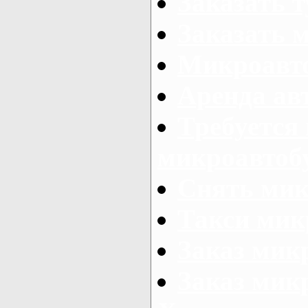
Заказать 
Заказать 
Микроавто
Аренда авт
Требуется
микроавтоб
Снять мик
Такси мик
Заказ мик
Заказ мик