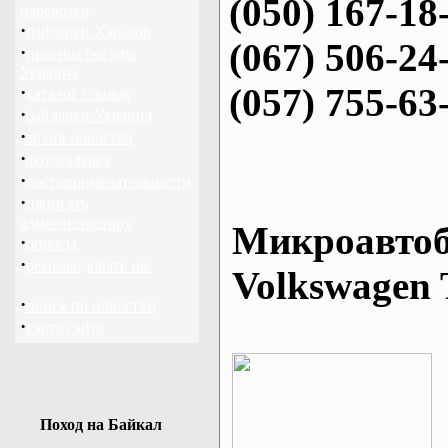
(050) 167-18
перевозки
·
байдарки Харьков
(067) 506-24
·
прогноз погоды
Украина
(057) 755-63
·
каталог ссылок
·
байдарки Украина
·
архив новостей
·
фотогалерея
·
достопримечательности
·
написать
администратору
Микроавтоб
·
опросы
·
рекомендовать нас
Volkswagen 
·
поиск по новостям
·
карта сайта
Поход на Байкал