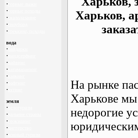
Харьков, 
·
горные лыжи
·
горные походы
Харьков, а
·
скалолазание
·
сноуборд
заказа
·
треккинг, походы
вода
·
байдарки
·
виндсерфинг
·
дайвинг
·
катамаранинг
·
каякинг
На рынке па
·
рафтинг
·
яхтинг
Харькове мы
земля
·
велотуризм
недорогие ус
·
дальние страны
·
геокэшинг
юридическим
·
диггерство
·
конный туризм