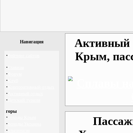
Активный о
Навигация
Крым, пас
·
Рейтинг сайтов
·
Главная
·
Форум
·
Клуб
·
Корпоративный отдых
·
Активный отдых
·
Детский туризм
горы
·
Пассаж
походы Крым
·
походы Украина
·
альпинизм