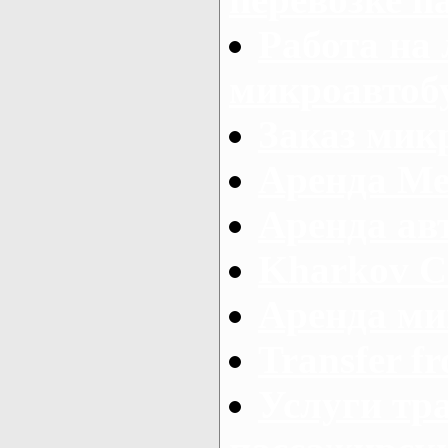
Работа на
микроавтоб
Заказ микр
Аренда Ме
Аренда авт
Kharkov C
Аренда ми
Transfer fr
Услуги тр