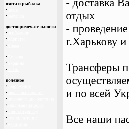
- доставка В
охота и рыбалка
·
охота
отдых
·
рыбалка
- проведение
достопримечательности
·
необычное
г.Харькову и
·
Карпаты
·
Крым
·
Польша
·
Украина
Трансферы п
·
Чехия
осуществляем
полезное
·
снаряжение
и по всей Ук
·
школа выживания
·
дикорастущие растения
·
кладовая природы
·
советы туристу
Все наши па
·
кухня, питание
·
медицина