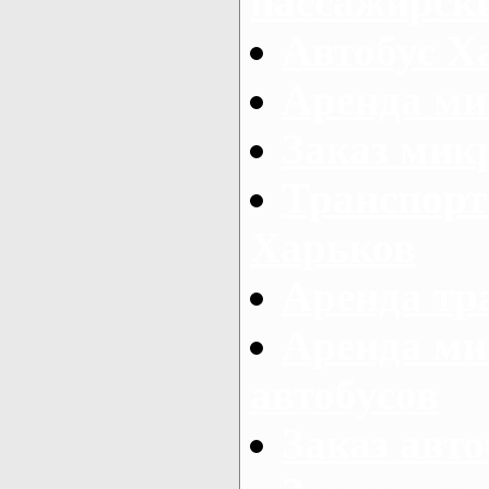
пассажирски
Автобус Х
Аренда ми
Заказ мик
Транспорт
Харьков
Аренда тр
Аренда ми
автобусов
Заказ авто