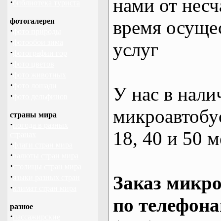
нами от несч
·
библиотека туриста
фотогалерея
время осуще
·
фото природы
·
фотообои зима
услуг
·
фотографии гор
·
фото цветов
·
фото животных
·
фото лошади
У нас в нали
·
фото дельфинов
микроавтобус
страны мира
·
погода в разных
18, 40 и 50 м
странах
·
флаги стран мира
·
валюты стран мира
·
столицы стран мира
·
Заказ микро
языки разных стран
·
климат стран мира
по телефона
разное
·
пассажирские