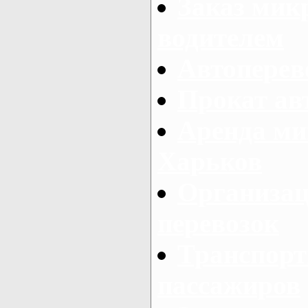
Заказ мик
водителем
Автоперев
Прокат ав
Аренда ми
Харьков
Организац
перевозок
Транспорт
пассажиров