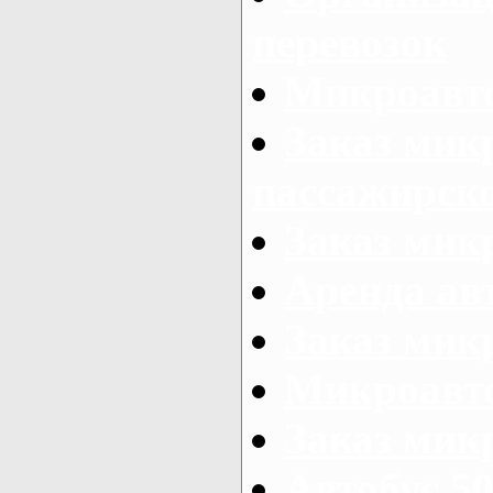
перевозок
Микроавто
Заказ мик
пассажирск
Заказ мик
Аренда авт
Заказ мик
Микроавто
Заказ микр
Автобус 50