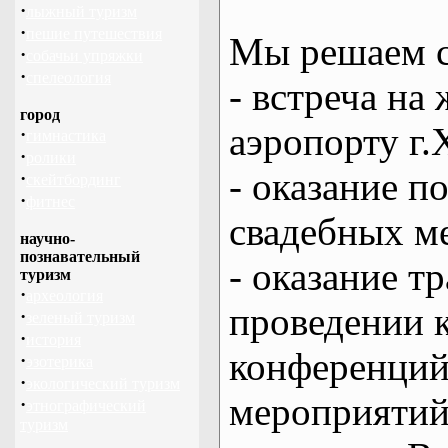
·
лыжный туризм
·
пешие путешествия
Мы решаем с
·
собачьи упряжки
·
спелеология
- встреча на 
город
аэропорту г.
·
гимнастика
·
ролики
- оказание 
·
скейтбординг
·
фитнес
свадебных м
научно-
познавательный
- оказание т
туризм
·
археология
проведении 
·
зеленый туризм
·
история
конференций
·
эзотерика
·
экологический туризм
мероприяти
·
этнографический
туризм