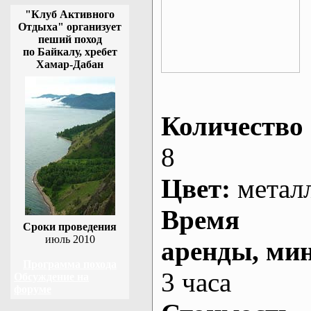
"Клуб Активного
Отдыха" организует
пеший поход
по Байкалу, хребет
Хамар-Дабан
Количество 
8
Цвет:
метал
Время
Сроки проведения
июль 2010
аренды
, ми
Программа похода
3 часа
Обсуждение на
форуме