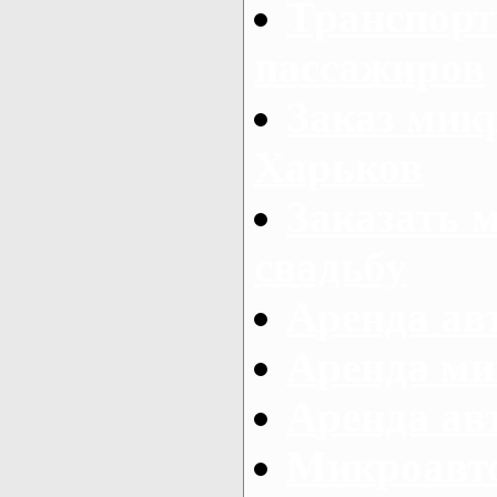
Транспорт
пассажиров
Заказ микр
Харьков
Заказать 
свадьбу
Аренда авт
Аренда ми
Аренда ав
Микроавтоб