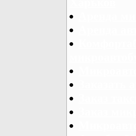
Харьков
Аренда ми
Аренда ав
Комфорта
микроавтоб
Микроавто
Заказать а
Заказ так
Заказ мик
Микроавто