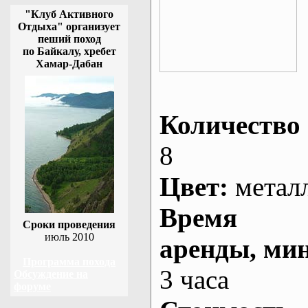
"Клуб Активного
Отдыха" организует
пеший поход
по Байкалу, хребет
Хамар-Дабан
Количество 
8
Цвет:
метал
Время
Сроки проведения
июль 2010
аренды
, ми
Программа похода
3 часа
Обсуждение на
форуме