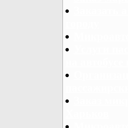
Заказать а
городу
Микроавто
Услуги па
на автобусе
Организац
пассажирски
Заказ микр
Харьков
Микроавто