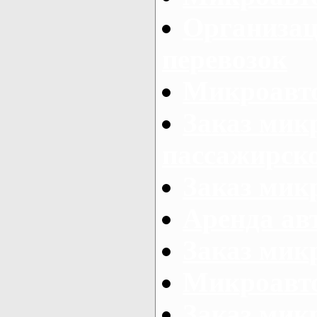
Организац
перевозок
Микроавто
Заказ мик
пассажирск
Заказ мик
Аренда авт
Заказ мик
Микроавто
Заказ микр