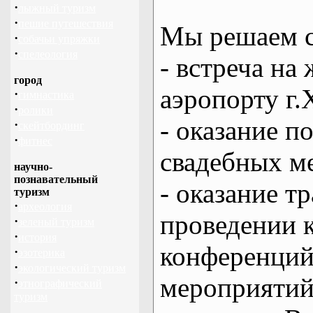
·
лыжный туризм
·
пешие путешествия
Мы решаем с
·
собачьи упряжки
·
спелеология
- встреча на 
город
аэропорту г.
·
гимнастика
·
ролики
- оказание 
·
скейтбординг
·
фитнес
свадебных м
научно-
познавательный
- оказание т
туризм
·
археология
проведении 
·
зеленый туризм
·
история
конференций
·
эзотерика
·
экологический туризм
мероприяти
·
этнографический
туризм