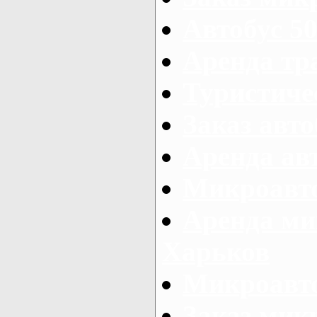
Автобус 50
Аренда тр
Туристиче
Заказ авто
Аренда ав
Микроавто
Аренда ми
Харьков
Микроавто
Заказ мик