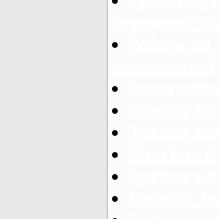
перевозке п
Работа на
микроавтоб
Заказ микр
Аренда Ме
Аренда авт
Kharkov C
Аренда ми
Transfer fr