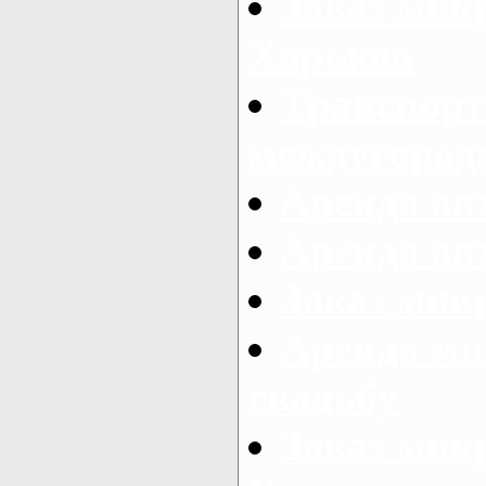
Заказ мик
Харьков
Транспорт
междугород
Аренда авт
Аренда авт
Заказ микр
Аренда ми
свадьбу
Заказ микр