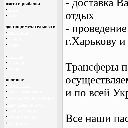
- доставка В
охота и рыбалка
·
охота
отдых
·
рыбалка
- проведение
достопримечательности
·
необычное
г.Харькову и
·
Карпаты
·
Крым
·
Польша
·
Украина
Трансферы п
·
Чехия
осуществляем
полезное
·
снаряжение
и по всей Ук
·
школа выживания
·
дикорастущие растения
·
кладовая природы
·
советы туристу
Все наши па
·
кухня, питание
·
медицина