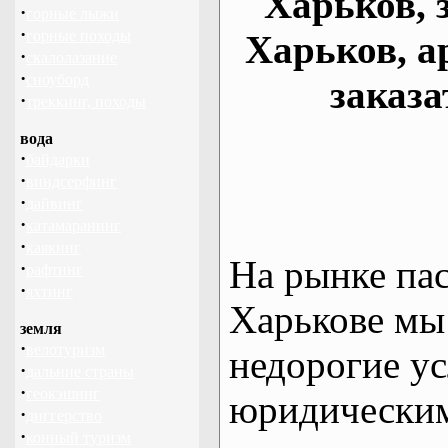
Харьков, 
·
горные лыжи
·
горные походы
Харьков, а
·
скалолазание
·
сноуборд
заказа
·
треккинг, походы
вода
·
байдарки
·
виндсерфинг
·
дайвинг
·
катамаранинг
·
каякинг
На рынке па
·
рафтинг
·
яхтинг
Харькове мы
земля
·
велотуризм
недорогие ус
·
дальние страны
·
геокэшинг
юридическим
·
диггерство
·
конный туризм