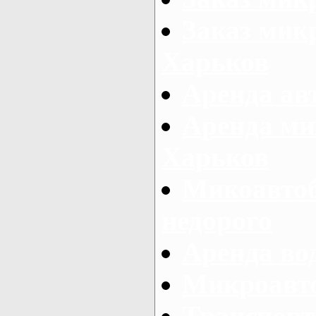
Заказ микр
Харьков
Аренда авт
Аренда ми
Харьков
Микоавтоб
недорого
Аренда во
Микроавто
Транспорт