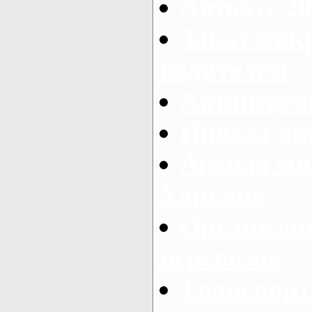
Автобус 20
Заказ мик
водителем
Автоперев
Прокат ав
Аренда ми
Харьков
Организац
перевозок
Транспорт