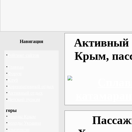
Активный о
Навигация
Крым, пас
·
Рейтинг сайтов
·
Главная
·
Форум
·
Клуб
·
Корпоративный отдых
·
Активный отдых
·
Детский туризм
горы
·
Пассаж
походы Крым
·
походы Украина
·
альпинизм