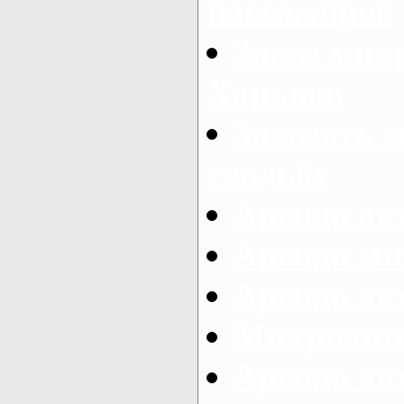
пассажиров
Заказ микр
Харьков
Заказать 
свадьбу
Аренда авт
Аренда ми
Аренда ав
Микроавтоб
Аренда авт