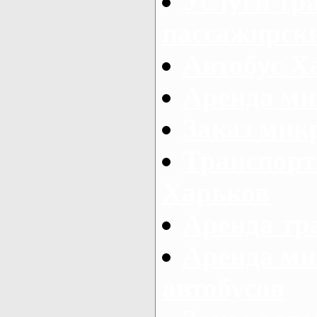
Услуги тр
пассажирски
Автобус Х
Аренда ми
Заказ мик
Транспорт
Харьков
Аренда тр
Аренда ми
автобусов