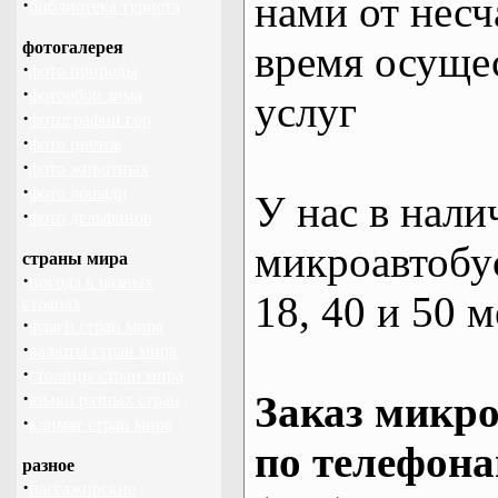
нами от несч
·
библиотека туриста
фотогалерея
время осуще
·
фото природы
·
фотообои зима
услуг
·
фотографии гор
·
фото цветов
·
фото животных
·
фото лошади
У нас в нали
·
фото дельфинов
микроавтобус
страны мира
·
погода в разных
18, 40 и 50 м
странах
·
флаги стран мира
·
валюты стран мира
·
столицы стран мира
·
Заказ микро
языки разных стран
·
климат стран мира
по телефона
разное
·
пассажирские