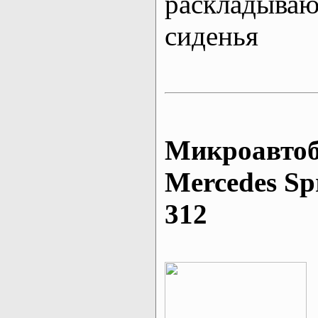
раскладыва
сиденья
Микроавтоб
Mеrcedes Sp
312