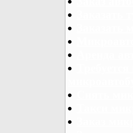
Заказ авто
Заказать 
Заказать 
Микроавто
Аренда авт
Требуется
микроавтоб
Снять мик
Такси мик
Заказ мик