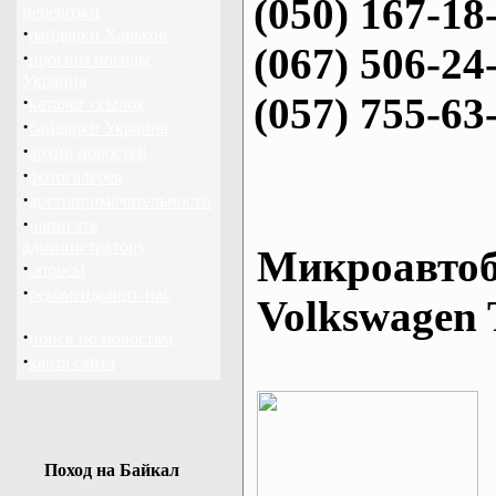
(050) 167-18
перевозки
·
байдарки Харьков
(067) 506-24
·
прогноз погоды
Украина
(057) 755-63
·
каталог ссылок
·
байдарки Украина
·
архив новостей
·
фотогалерея
·
достопримечательности
·
написать
администратору
Микроавтоб
·
опросы
·
рекомендовать нас
Volkswagen 
·
поиск по новостям
·
карта сайта
Поход на Байкал