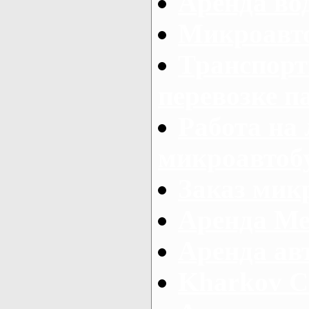
Аренда во
Микроавто
Транспорт
перевозке п
Работа на
микроавтоб
Заказ микр
Аренда Ме
Аренда авт
Kharkov C