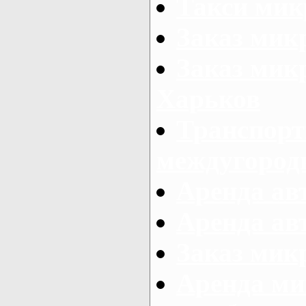
Такси мик
Заказ мик
Заказ мик
Харьков
Транспорт
междугород
Аренда авт
Аренда авт
Заказ микр
Аренда ми