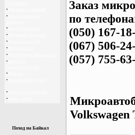
Заказ микро
перевозки
·
байдарки Харьков
по телефона
·
прогноз погоды
Украина
·
каталог ссылок
(050) 167-18
·
байдарки Украина
·
архив новостей
(067) 506-24
·
фотогалерея
·
достопримечательности
(057) 755-63
·
написать
администратору
·
опросы
·
рекомендовать нас
·
поиск по новостям
Микроавтоб
·
карта сайта
Volkswagen 
Поход на Байкал