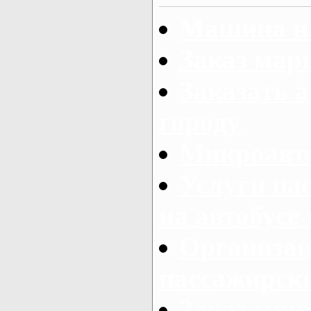
Машина на
Заказ мар
Заказать а
городу
Микроавто
Услуги па
на автобусе
Организац
пассажирски
Заказ микр