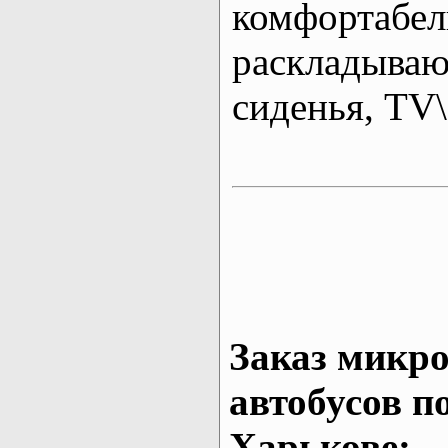
комфортабе
раскладыва
сиденья, T
Заказ микро
автобусов п
Харькове: