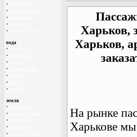
·
горные лыжи
·
горные походы
Пассаж
·
скалолазание
·
сноуборд
Харьков, 
·
треккинг, походы
Харьков, а
вода
·
байдарки
заказа
·
виндсерфинг
·
дайвинг
·
катамаранинг
·
каякинг
·
рафтинг
·
яхтинг
земля
·
велотуризм
На рынке па
·
дальние страны
·
геокэшинг
Харькове мы
·
диггерство
·
конный туризм