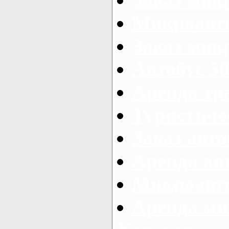
Микроавто
Заказ микр
Автобус 50
Аренда тр
Туристиче
Заказ авто
Аренда ав
Микроавто
Аренда ми