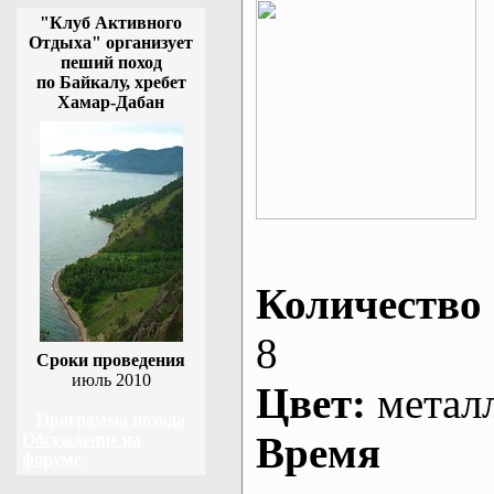
"Клуб Активного
Отдыха" организует
пеший поход
по Байкалу, хребет
Хамар-Дабан
Количество 
8
Сроки проведения
июль 2010
Цвет:
метал
Программа похода
Время
Обсуждение на
форуме