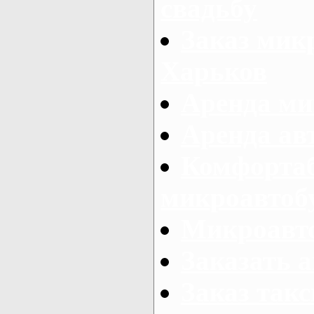
свадьбу
Заказ микр
Харьков
Аренда ми
Аренда ав
Комфорта
микроавтоб
Микроавто
Заказать а
Заказ так