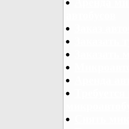
Аренда ми
автобусов
Заказ авто
Заказать 
Заказать 
Микроавто
Аренда авт
Требуется
микроавтоб
Снять мик