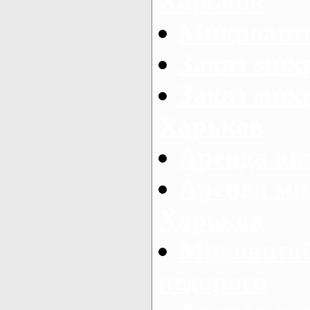
Харьков
Микроавто
Заказ мик
Заказ микр
Харьков
Аренда авт
Аренда ми
Харьков
Микоавтоб
недорого