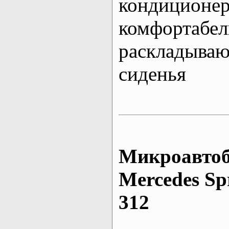
кондиционе
комфортабе
раскладыва
сиденья
Микроавтоб
Mеrcedes Sp
312