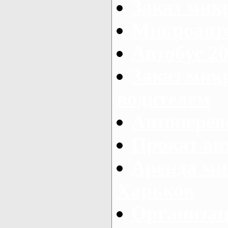
Заказ мик
Микроавто
Автобус 20
Заказ мик
водителем
Автоперев
Прокат ав
Аренда ми
Харьков
Организац