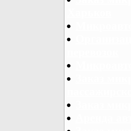
Харьков
Микроавто
Организац
перевозок
Микроавто
Заказ мик
пассажирск
Заказ мик
Аренда авт
Заказ мик