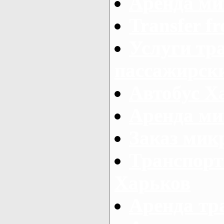
Аренда ми
Transfer fr
Услуги тр
пассажирски
Автобус Х
Аренда ми
Заказ мик
Транспорт
Харьков
Аренда тр