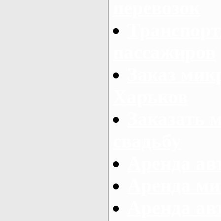
перевозок
Транспорт
пассажиров
Заказ микр
Харьков
Заказать 
свадьбу
Аренда авт
Аренда ми
Аренда ав