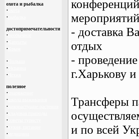
конференций
охота и рыбалка
·
охота
мероприяти
·
рыбалка
- доставка В
достопримечательности
·
необычное
·
отдых
Карпаты
·
Крым
- проведение
·
Польша
·
Украина
г.Харькову и
·
Чехия
полезное
·
снаряжение
Трансферы п
·
школа выживания
·
дикорастущие растения
осуществляем
·
кладовая природы
·
советы туристу
и по всей Ук
·
кухня, питание
·
медицина