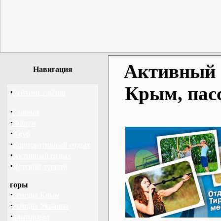
Активный о
Навигация
Крым, пас
·
Рейтинг сайтов
·
Главная
·
Форум
·
Клуб
·
Корпоративный отдых
·
Активный отдых
·
Детский туризм
горы
·
походы Крым
·
походы Украина
·
альпинизм