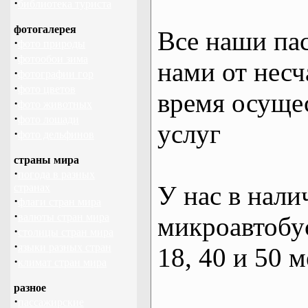
·
библиотека туриста
фотогалерея
Все наши па
·
фото природы
·
фотообои зима
нами от несч
·
фотографии гор
·
фото цветов
время осуще
·
фото животных
·
фото лошади
услуг
·
фото дельфинов
страны мира
·
погода в разных
У нас в нали
странах
·
флаги стран мира
·
валюты стран мира
микроавтобус
·
столицы стран мира
·
языки разных стран
18, 40 и 50 м
·
климат стран мира
разное
·
пассажирские