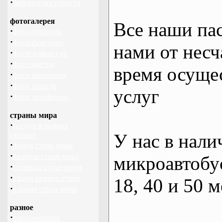
·
библиотека туриста
фотогалерея
Все наши па
·
фото природы
·
фотообои зима
нами от несч
·
фотографии гор
·
фото цветов
время осуще
·
фото животных
·
фото лошади
услуг
·
фото дельфинов
страны мира
·
погода в разных
У нас в нали
странах
·
флаги стран мира
·
валюты стран мира
микроавтобус
·
столицы стран мира
·
языки разных стран
18, 40 и 50 м
·
климат стран мира
разное
·
пассажирские