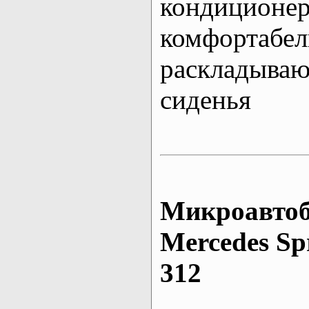
кондиционе
комфортабе
раскладыва
сиденья
Микроавтоб
Mеrcedes Sp
312