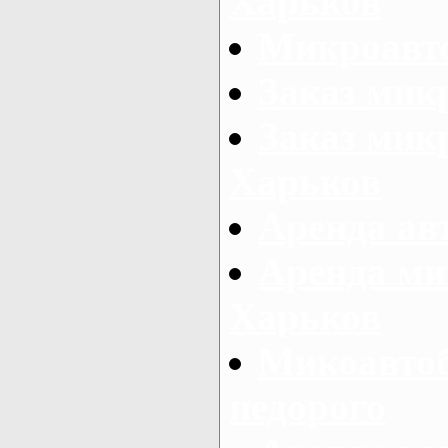
Харьков
Микроавто
Заказ мик
Заказ микр
Харьков
Аренда авт
Аренда ми
Харьков
Микоавтоб
недорого