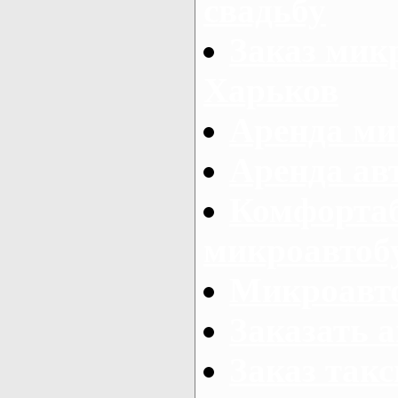
свадьбу
Заказ микр
Харьков
Аренда ми
Аренда ав
Комфорта
микроавтоб
Микроавто
Заказать а
Заказ так