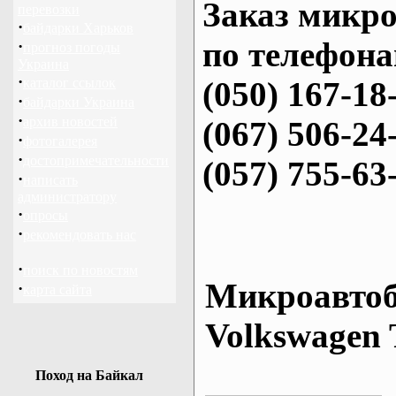
Заказ микро
перевозки
·
байдарки Харьков
по телефона
·
прогноз погоды
Украина
·
каталог ссылок
(050) 167-18
·
байдарки Украина
·
архив новостей
(067) 506-24
·
фотогалерея
·
достопримечательности
(057) 755-63
·
написать
администратору
·
опросы
·
рекомендовать нас
·
поиск по новостям
Микроавтоб
·
карта сайта
Volkswagen 
Поход на Байкал