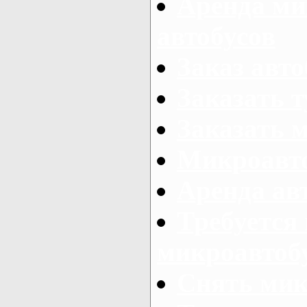
Аренда ми
автобусов
Заказ авто
Заказать 
Заказать 
Микроавто
Аренда авт
Требуется
микроавтоб
Снять мик