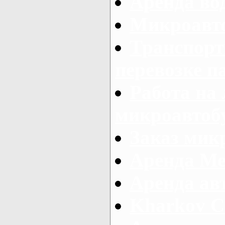
Аренда во
Микроавто
Транспорт
перевозке п
Работа на
микроавтоб
Заказ микр
Аренда Ме
Аренда авт
Kharkov C