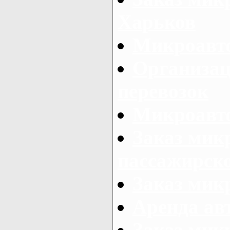
Харьков
Микроавто
Организац
перевозок
Микроавто
Заказ мик
пассажирск
Заказ мик
Аренда авт
Заказ мик