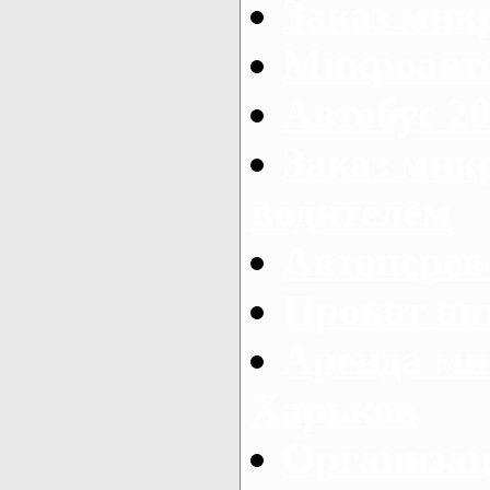
Заказ мик
Микроавто
Автобус 20
Заказ мик
водителем
Автоперев
Прокат ав
Аренда ми
Харьков
Организац