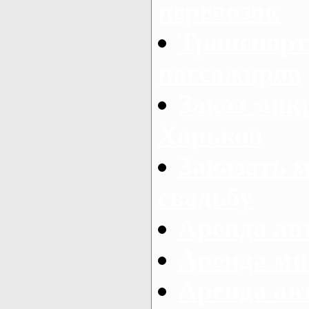
перевозок
Транспорт
пассажиров
Заказ микр
Харьков
Заказать 
свадьбу
Аренда авт
Аренда ми
Аренда ав