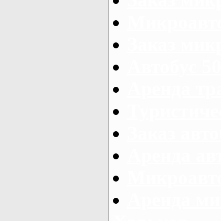
Микроавто
Заказ микр
Автобус 50
Аренда тр
Туристиче
Заказ авто
Аренда ав
Микроавто
Аренда ми