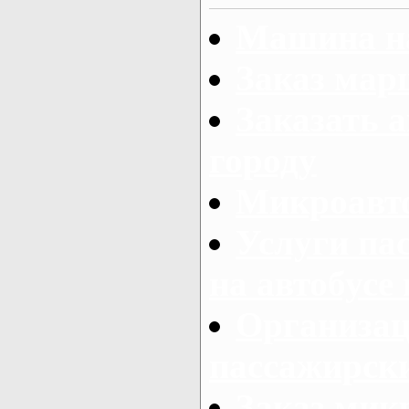
Машина на
Заказ мар
Заказать а
городу
Микроавто
Услуги па
на автобусе
Организац
пассажирски
Заказ микр