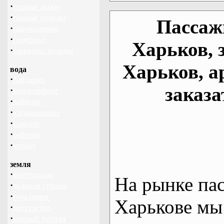
·
горные лыжи
·
горные походы
Пассаж
·
скалолазание
·
сноуборд
Харьков, 
·
треккинг, походы
Харьков, а
вода
·
байдарки
заказа
·
виндсерфинг
·
дайвинг
·
катамаранинг
·
каякинг
·
рафтинг
·
яхтинг
земля
·
велотуризм
На рынке па
·
дальние страны
·
геокэшинг
Харькове мы
·
диггерство
·
конный туризм