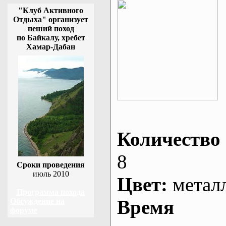
"Клуб Активного
Отдыха" организует
пеший поход
по Байкалу, хребет
Хамар-Дабан
Количество 
8
Сроки проведения
июль 2010
Цвет:
метал
Программа похода
Время
Обсуждение на
форуме