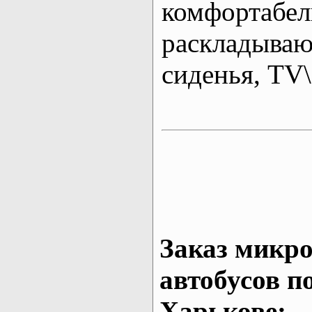
комфортабе
раскладыва
сиденья, T
Заказ микро
автобусов п
Харькове: