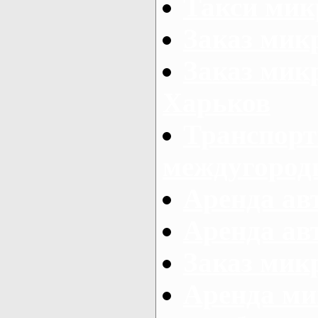
Такси мик
Заказ мик
Заказ мик
Харьков
Транспорт
междугород
Аренда авт
Аренда авт
Заказ микр
Аренда ми