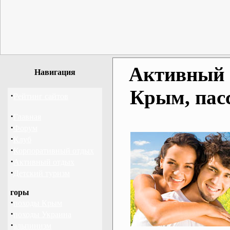
Активный о
Навигация
Крым, пас
·
Рейтинг сайтов
·
Главная
·
Форум
·
Клуб
·
Корпоративный отдых
·
Активный отдых
·
Детский туризм
горы
·
походы Крым
·
походы Украина
·
альпинизм