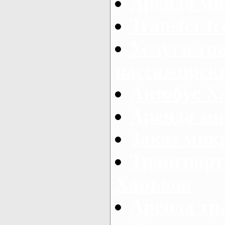
Аренда ми
Transfer fr
Услуги тр
пассажирски
Автобус Х
Аренда ми
Заказ мик
Транспорт
Харьков
Аренда тр