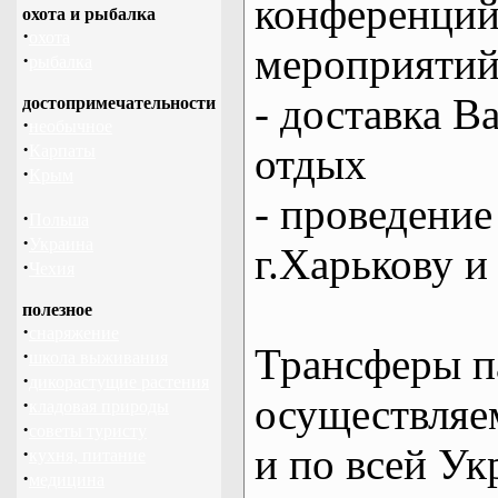
конференций
охота и рыбалка
·
охота
мероприяти
·
рыбалка
- доставка В
достопримечательности
·
необычное
·
отдых
Карпаты
·
Крым
- проведение
·
Польша
·
Украина
г.Харькову и
·
Чехия
полезное
·
снаряжение
Трансферы п
·
школа выживания
·
дикорастущие растения
осуществляем
·
кладовая природы
·
советы туристу
и по всей Ук
·
кухня, питание
·
медицина