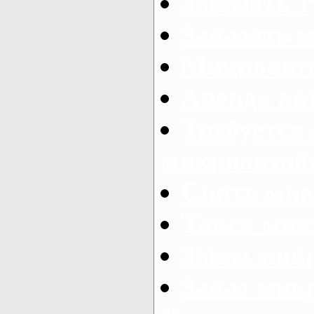
Заказать 
Заказать 
Микроавто
Аренда авт
Требуется
микроавтоб
Снять мик
Такси мик
Заказ мик
Заказ мик