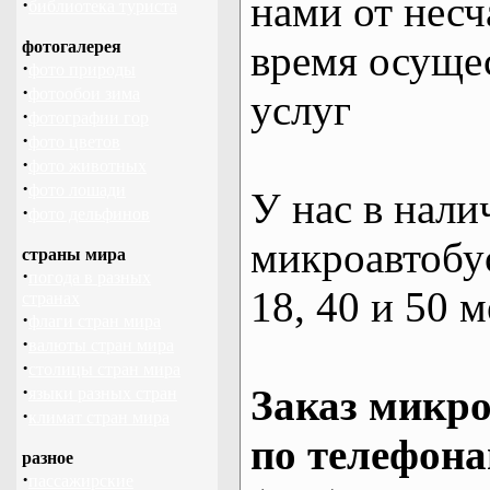
нами от несч
·
библиотека туриста
фотогалерея
время осуще
·
фото природы
·
фотообои зима
услуг
·
фотографии гор
·
фото цветов
·
фото животных
·
фото лошади
У нас в нали
·
фото дельфинов
микроавтобус
страны мира
·
погода в разных
18, 40 и 50 м
странах
·
флаги стран мира
·
валюты стран мира
·
столицы стран мира
·
Заказ микро
языки разных стран
·
климат стран мира
по телефона
разное
·
пассажирские