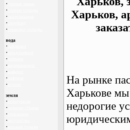
Харьков, 
·
горные лыжи
·
горные походы
Харьков, а
·
скалолазание
·
сноуборд
заказа
·
треккинг, походы
вода
·
байдарки
·
виндсерфинг
·
дайвинг
·
катамаранинг
·
каякинг
На рынке па
·
рафтинг
·
яхтинг
Харькове мы
земля
·
велотуризм
недорогие ус
·
дальние страны
·
геокэшинг
юридическим
·
диггерство
·
конный туризм