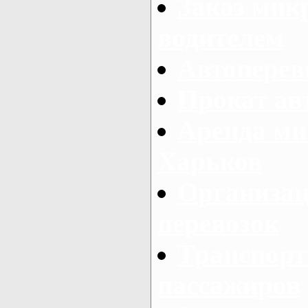
Заказ мик
водителем
Автоперев
Прокат ав
Аренда ми
Харьков
Организац
перевозок
Транспорт
пассажиров