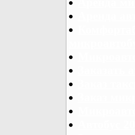
Аренда ми
Аренда ав
Комфорта
микроавтоб
Микроавто
Заказать а
Заказ так
Заказ мик
Микроавто
Автобус 20