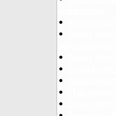
перевозок
Микроавто
Заказ мик
пассажирск
Заказ мик
Аренда авт
Заказ мик
Микроавто
Заказ микр
Автобус 50