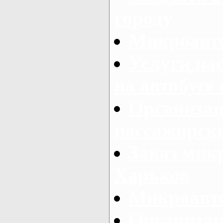
городу
Микроавто
Услуги па
на автобусе
Организац
пассажирски
Заказ микр
Харьков
Микроавто
Организац