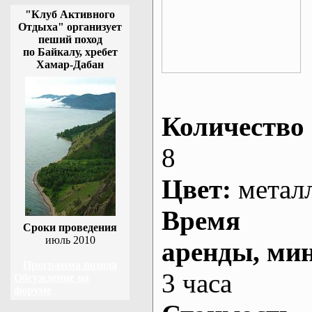
"Клуб Активного
Отдыха" организует
пеший поход
по Байкалу, хребет
Хамар-Дабан
Количество 
8
Цвет:
метал
Время
Сроки проведения
июль 2010
аренды
, ми
Программа похода
3 часа
Обсуждение на
форуме