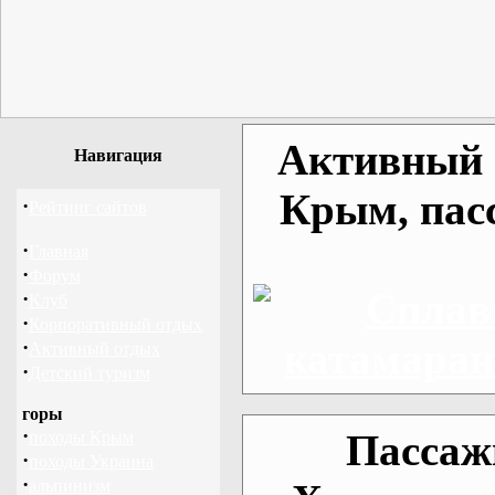
Активный о
Навигация
Крым, пас
·
Рейтинг сайтов
·
Главная
·
Форум
·
Клуб
·
Корпоративный отдых
·
Активный отдых
·
Детский туризм
горы
·
Пассаж
походы Крым
·
походы Украина
·
альпинизм