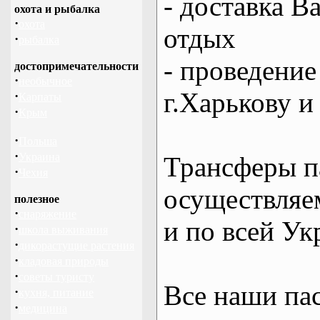
- доставка В
охота и рыбалка
·
охота
отдых
·
рыбалка
- проведение
достопримечательности
·
необычное
г.Харькову и
·
Карпаты
·
Крым
·
Польша
·
Украина
Трансферы п
·
Чехия
осуществляем
полезное
·
снаряжение
и по всей Ук
·
школа выживания
·
дикорастущие растения
·
кладовая природы
·
советы туристу
Все наши па
·
кухня, питание
·
медицина