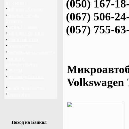
(050) 167-18
перевозки
·
байдарки Харьков
(067) 506-24
·
прогноз погоды
Украина
(057) 755-63
·
каталог ссылок
·
байдарки Украина
·
архив новостей
·
фотогалерея
·
достопримечательности
·
написать
администратору
Микроавтоб
·
опросы
·
рекомендовать нас
Volkswagen 
·
поиск по новостям
·
карта сайта
Поход на Байкал