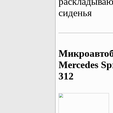
раскладыва
сиденья
Микроавтоб
Mеrcedes Sp
312