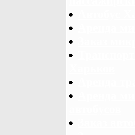
пассажирски
Автобус Х
Аренда ми
Заказ мик
Транспорт
Харьков
Аренда тр
Аренда ми
автобусов
Заказ авто