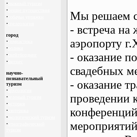
·
лыжный туризм
·
пешие путешествия
Мы решаем с
·
собачьи упряжки
·
спелеология
- встреча на 
город
аэропорту г.
·
гимнастика
·
ролики
- оказание 
·
скейтбординг
·
фитнес
свадебных м
научно-
познавательный
- оказание т
туризм
·
археология
проведении 
·
зеленый туризм
·
история
конференций
·
эзотерика
·
экологический туризм
мероприяти
·
этнографический
туризм