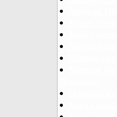
Аренда тр
Туристиче
Заказ авто
Аренда ав
Микроавто
Аренда ми
Харьков
Микроавто
Заказ мик
Заказ микр