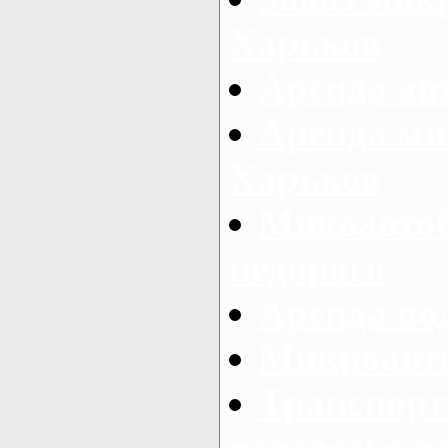
Харьков
Аренда авт
Аренда ми
Харьков
Микоавтоб
недорого
Аренда во
Микроавто
Транспорт
перевозке п