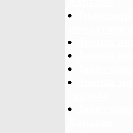
Харьков
Транспорт
междугород
Аренда авт
Аренда авт
Заказ микр
Аренда ми
свадьбу
Заказ микр
Харьков