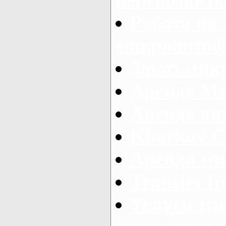
Работа на
микроавтоб
Заказ микр
Аренда Ме
Аренда авт
Kharkov C
Аренда ми
Transfer fr
Услуги тр