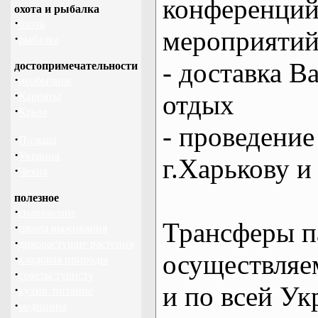
конференций
охота и рыбалка
·
охота
мероприяти
·
рыбалка
- доставка В
достопримечательности
·
необычное
·
отдых
Карпаты
·
Крым
- проведение
·
Польша
·
Украина
г.Харькову и
·
Чехия
полезное
·
снаряжение
Трансферы п
·
школа выживания
·
дикорастущие растения
осуществляем
·
кладовая природы
·
советы туристу
и по всей Ук
·
кухня, питание
·
медицина