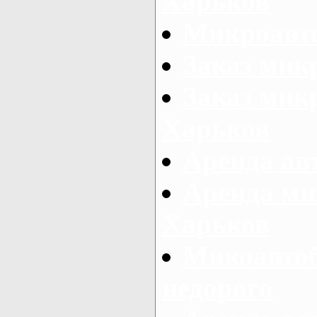
Харьков
Микроавто
Заказ мик
Заказ микр
Харьков
Аренда авт
Аренда ми
Харьков
Микоавтоб
недорого