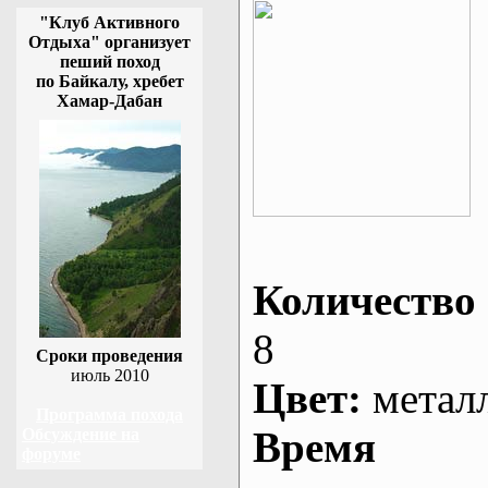
"Клуб Активного
Отдыха" организует
пеший поход
по Байкалу, хребет
Хамар-Дабан
Количество 
8
Сроки проведения
июль 2010
Цвет:
метал
Программа похода
Время
Обсуждение на
форуме