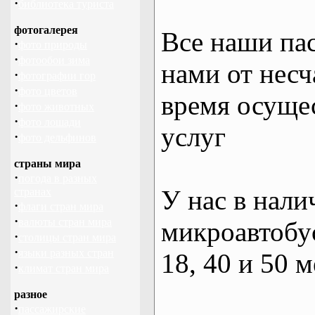
·
библиотека туриста
фотогалерея
Все наши па
·
фото природы
·
фотообои зима
нами от несч
·
фотографии гор
·
фото цветов
время осуще
·
фото животных
·
фото лошади
услуг
·
фото дельфинов
страны мира
·
погода в разных
У нас в нали
странах
·
флаги стран мира
·
валюты стран мира
микроавтобус
·
столицы стран мира
·
языки разных стран
18, 40 и 50 м
·
климат стран мира
разное
·
пассажирские