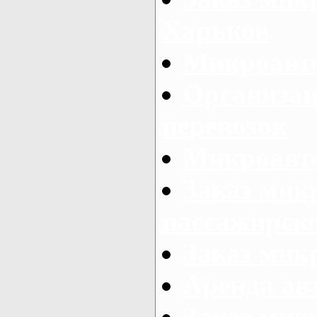
Харьков
Микроавто
Организац
перевозок
Микроавто
Заказ мик
пассажирск
Заказ мик
Аренда авт
Заказ мик