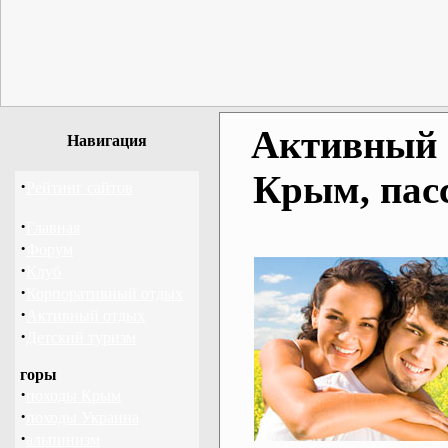
Активный о
Навигация
Крым, пас
·
Рейтинг сайтов
·
Главная
·
Форум
·
Клуб
·
Корпоративный отдых
·
Активный отдых
·
Детский туризм
горы
·
походы Крым
·
походы Украина
·
альпинизм