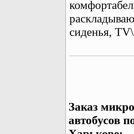
комфортабе
раскладыва
сиденья, T
Заказ микро
автобусов п
Харькове: