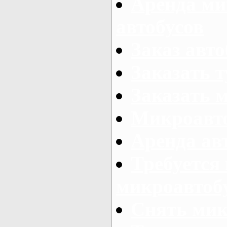
Аренда ми
автобусов
Заказ авто
Заказать 
Заказать 
Микроавто
Аренда авт
Требуется
микроавтоб
Снять мик