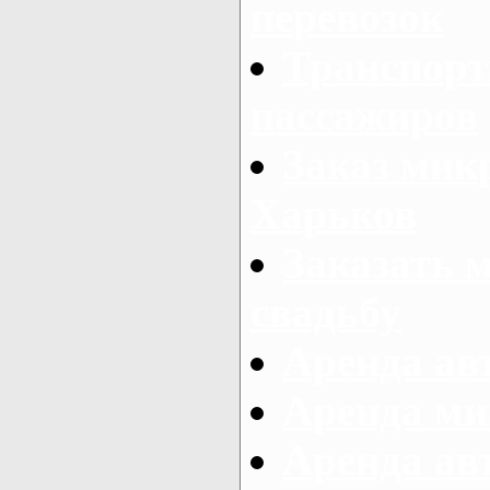
перевозок
Транспорт
пассажиров
Заказ микр
Харьков
Заказать 
свадьбу
Аренда авт
Аренда ми
Аренда ав