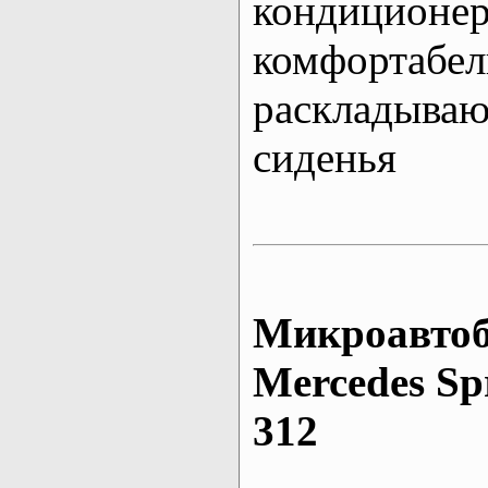
кондиционе
комфортабе
раскладыва
сиденья
Микроавтоб
Mеrcedes Sp
312