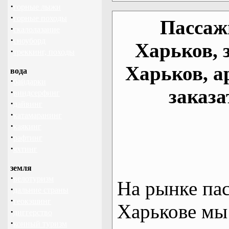
·
горные лыжи
·
горные походы
Пассаж
·
скалолазание
·
сноуборд
Харьков, 
·
треккинг, походы
Харьков, а
вода
·
байдарки
заказа
·
виндсерфинг
·
дайвинг
·
катамаранинг
·
каякинг
·
рафтинг
·
яхтинг
земля
·
велотуризм
На рынке па
·
дальние страны
·
геокэшинг
Харькове мы
·
диггерство
·
конный туризм