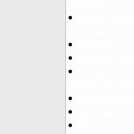
свадьбу
Заказ микр
Харьков
Аренда ми
Аренда ав
Комфорта
микроавтоб
Микроавто
Заказать а
Заказ так