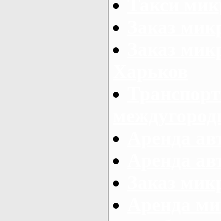
Такси мик
Заказ мик
Заказ мик
Харьков
Транспорт
междугород
Аренда авт
Аренда авт
Заказ микр
Аренда ми