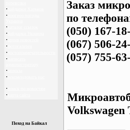
Заказ микро
перевозки
·
байдарки Харьков
по телефона
·
прогноз погоды
Украина
·
каталог ссылок
(050) 167-18
·
байдарки Украина
·
архив новостей
(067) 506-24
·
фотогалерея
·
достопримечательности
(057) 755-63
·
написать
администратору
·
опросы
·
рекомендовать нас
·
поиск по новостям
Микроавтоб
·
карта сайта
Volkswagen 
Поход на Байкал