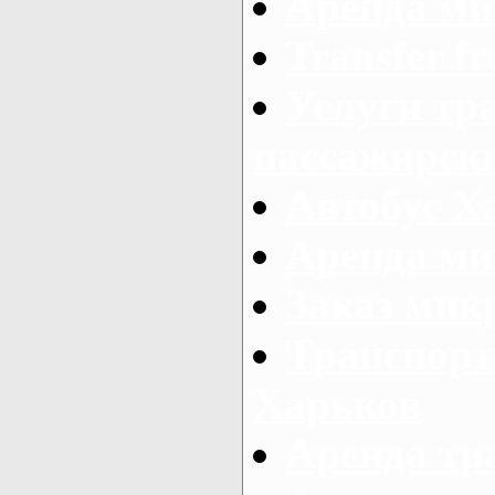
Аренда ми
Transfer fr
Услуги тр
пассажирски
Автобус Х
Аренда ми
Заказ мик
Транспорт
Харьков
Аренда тр