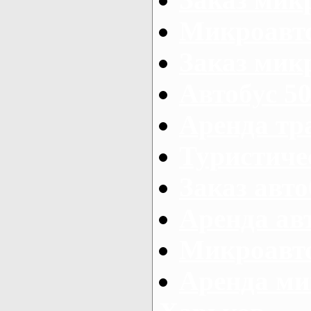
Микроавто
Заказ микр
Автобус 50
Аренда тр
Туристиче
Заказ авто
Аренда ав
Микроавто
Аренда ми