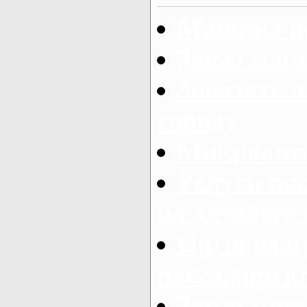
Машина на
Заказ мар
Заказать а
городу
Микроавто
Услуги па
на автобусе
Организац
пассажирски
Заказ микр