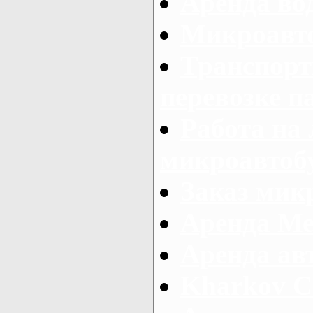
Аренда во
Микроавто
Транспорт
перевозке п
Работа на
микроавтоб
Заказ микр
Аренда Ме
Аренда авт
Kharkov C