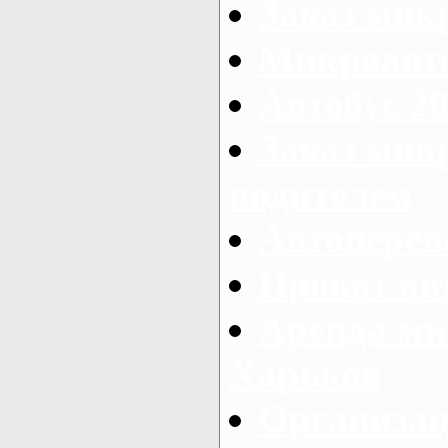
Заказ мик
Микроавто
Автобус 20
Заказ мик
водителем
Автоперев
Прокат ав
Аренда ми
Харьков
Организац