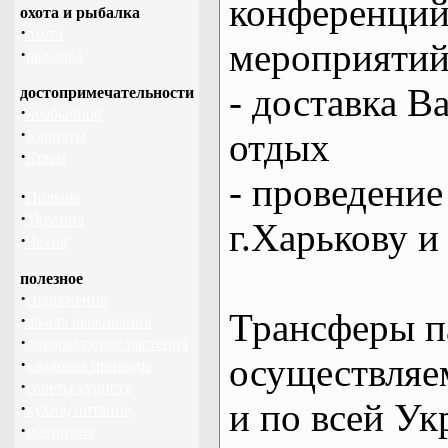
конференций
охота и рыбалка
·
охота
мероприяти
·
рыбалка
- доставка В
достопримечательности
·
необычное
·
отдых
Карпаты
·
Крым
- проведение
·
Польша
·
Украина
г.Харькову и
·
Чехия
полезное
·
снаряжение
Трансферы п
·
школа выживания
·
дикорастущие растения
осуществляем
·
кладовая природы
·
советы туристу
и по всей Ук
·
кухня, питание
·
медицина