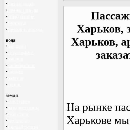
·
горные лыжи
·
горные походы
Пассаж
·
скалолазание
·
сноуборд
Харьков, 
·
треккинг, походы
Харьков, а
вода
·
байдарки
заказа
·
виндсерфинг
·
дайвинг
·
катамаранинг
·
каякинг
·
рафтинг
·
яхтинг
земля
·
велотуризм
На рынке па
·
дальние страны
·
геокэшинг
Харькове мы
·
диггерство
·
конный туризм