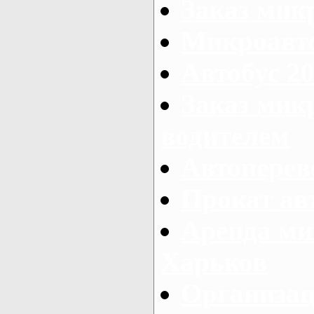
Заказ мик
Микроавто
Автобус 20
Заказ мик
водителем
Автоперев
Прокат ав
Аренда ми
Харьков
Организац