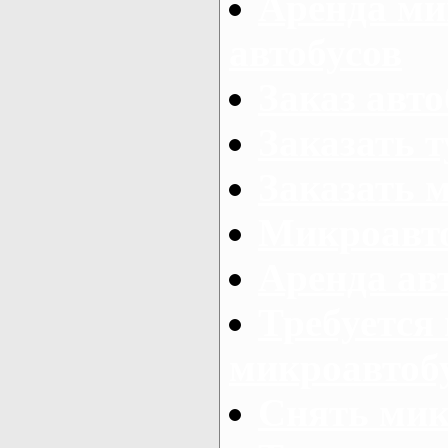
Аренда ми
автобусов
Заказ авто
Заказать 
Заказать 
Микроавто
Аренда авт
Требуется
микроавтоб
Снять мик