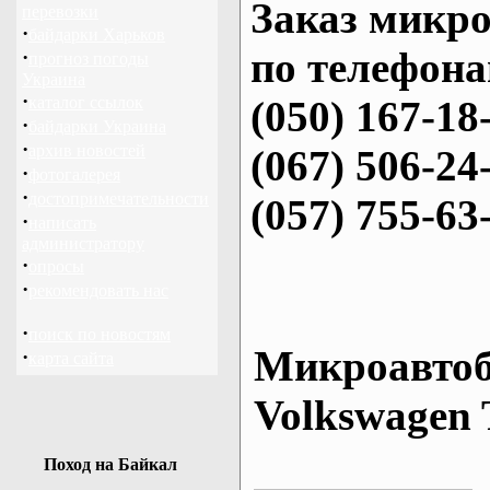
Заказ микро
перевозки
·
байдарки Харьков
по телефона
·
прогноз погоды
Украина
·
каталог ссылок
(050) 167-18
·
байдарки Украина
·
архив новостей
(067) 506-24
·
фотогалерея
·
достопримечательности
(057) 755-63
·
написать
администратору
·
опросы
·
рекомендовать нас
·
поиск по новостям
Микроавтоб
·
карта сайта
Volkswagen 
Поход на Байкал