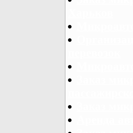
Харьков
Микроавто
Организац
перевозок
Микроавто
Заказ мик
пассажирск
Заказ мик
Аренда авт
Заказ мик