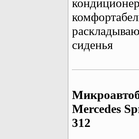
кондиционе
комфортабе
раскладыва
сиденья
Микроавтоб
Mеrcedes Sp
312