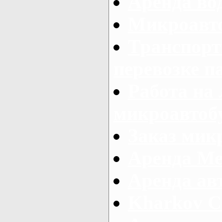
Аренда во
Микроавто
Транспорт
перевозке п
Работа на
микроавтоб
Заказ микр
Аренда Ме
Аренда авт
Kharkov C