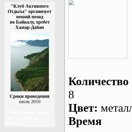
"Клуб Активного
Отдыха" организует
пеший поход
по Байкалу, хребет
Хамар-Дабан
Количество 
8
Сроки проведения
июль 2010
Цвет:
метал
Программа похода
Время
Обсуждение на
форуме