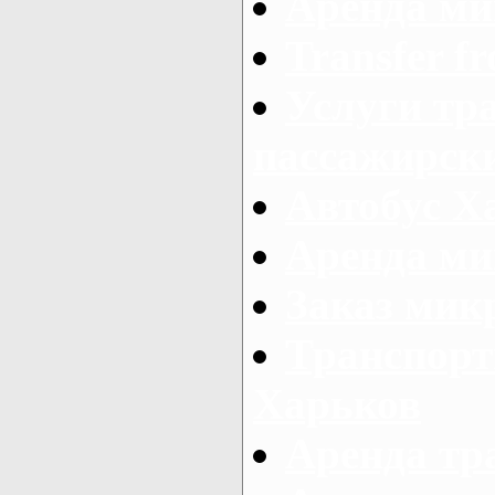
Аренда ми
Transfer fr
Услуги тр
пассажирски
Автобус Х
Аренда ми
Заказ мик
Транспорт
Харьков
Аренда тр