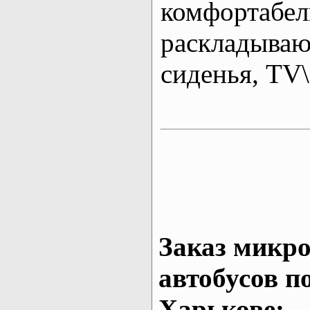
комфортабе
раскладыва
сиденья, T
Заказ микро
автобусов п
Харькове: