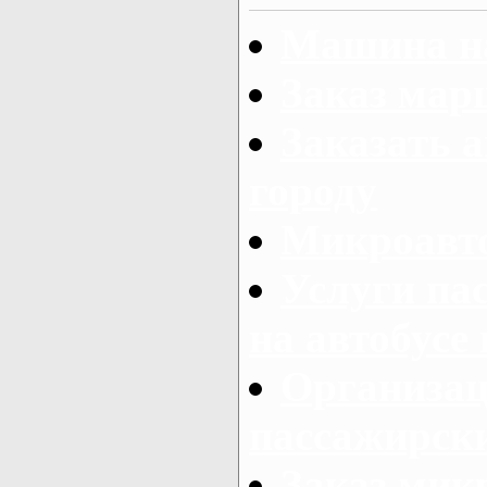
Машина на
Заказ мар
Заказать а
городу
Микроавто
Услуги па
на автобусе
Организац
пассажирски
Заказ микр