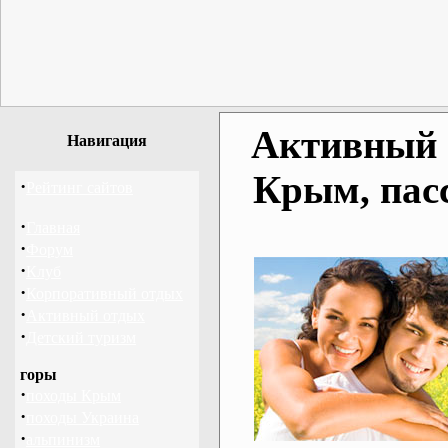
Активный о
Навигация
Крым, пас
·
Рейтинг сайтов
·
Главная
·
Форум
·
Клуб
·
Корпоративный отдых
·
Активный отдых
·
Детский туризм
горы
·
походы Крым
·
походы Украина
·
альпинизм