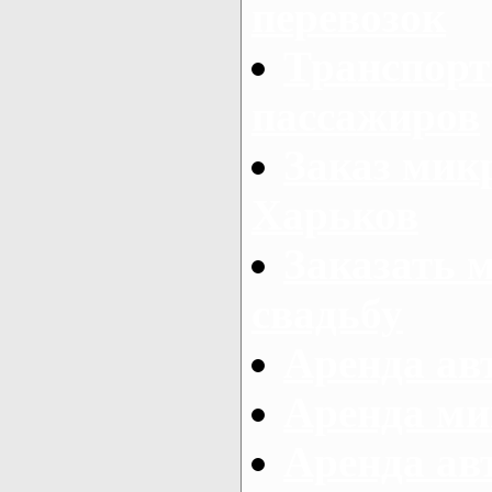
перевозок
Транспорт
пассажиров
Заказ микр
Харьков
Заказать 
свадьбу
Аренда авт
Аренда ми
Аренда ав