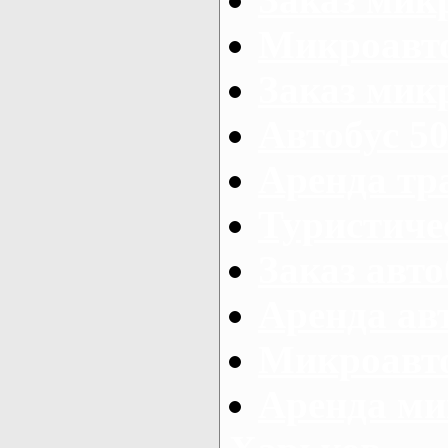
Микроавто
Заказ микр
Автобус 50
Аренда тр
Туристиче
Заказ авто
Аренда ав
Микроавто
Аренда ми