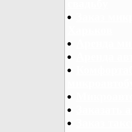
свадьбу
Заказ микр
Харьков
Аренда ми
Аренда ав
Комфорта
микроавтоб
Микроавто
Заказать а
Заказ так