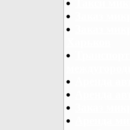
Такси мик
Заказ мик
Заказ мик
Харьков
Транспорт
междугород
Аренда авт
Аренда авт
Заказ микр
Аренда ми