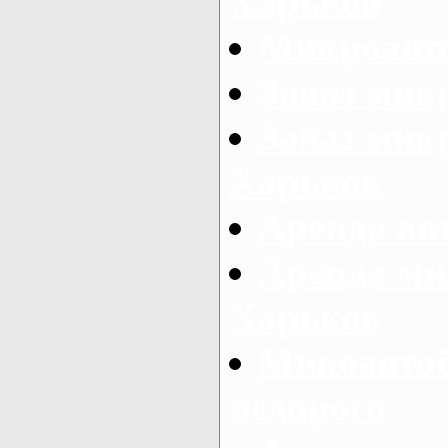
Харьков
Микроавто
Заказ мик
Заказ микр
Харьков
Аренда авт
Аренда ми
Харьков
Микоавтоб
недорого