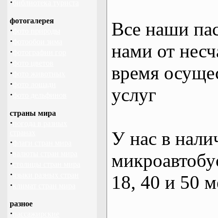
·
библиотека туриста
фотогалерея
Все наши па
·
фото природы
·
фотообои зима
нами от несч
·
фотографии гор
·
фото цветов
время осуще
·
фото животных
·
фото лошади
услуг
·
фото дельфинов
страны мира
·
погода в разных
У нас в нали
странах
·
флаги стран мира
·
валюты стран мира
микроавтобус
·
столицы стран мира
·
языки разных стран
18, 40 и 50 м
·
климат стран мира
разное
·
пассажирские