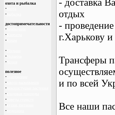
- доставка В
охота и рыбалка
·
охота
отдых
·
рыбалка
- проведение
достопримечательности
·
необычное
г.Харькову и
·
Карпаты
·
Крым
·
Польша
·
Украина
Трансферы п
·
Чехия
осуществляем
полезное
·
снаряжение
и по всей Ук
·
школа выживания
·
дикорастущие растения
·
кладовая природы
·
советы туристу
Все наши па
·
кухня, питание
·
медицина