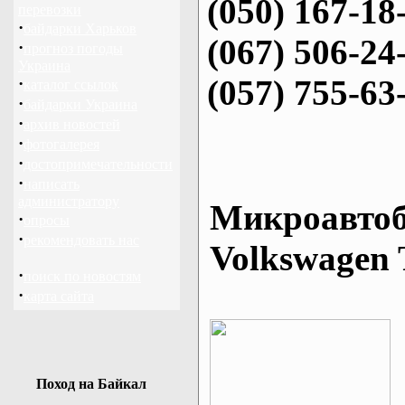
(050) 167-18
перевозки
·
байдарки Харьков
(067) 506-24
·
прогноз погоды
Украина
(057) 755-63
·
каталог ссылок
·
байдарки Украина
·
архив новостей
·
фотогалерея
·
достопримечательности
·
написать
администратору
Микроавтоб
·
опросы
·
рекомендовать нас
Volkswagen 
·
поиск по новостям
·
карта сайта
Поход на Байкал