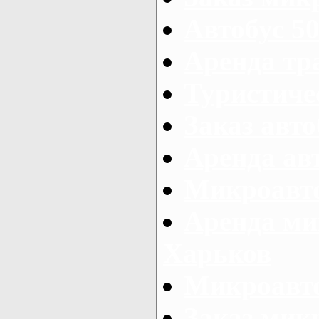
Автобус 50
Аренда тр
Туристиче
Заказ авто
Аренда ав
Микроавто
Аренда ми
Харьков
Микроавто
Заказ мик