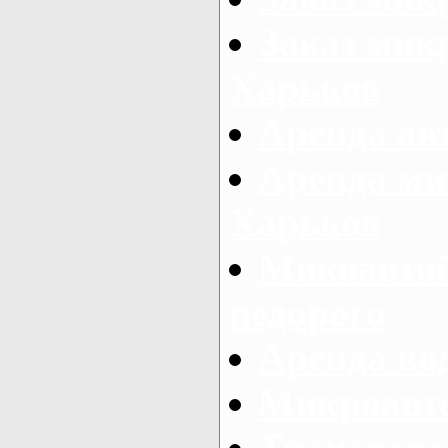
Заказ микр
Харьков
Аренда авт
Аренда ми
Харьков
Микоавтоб
недорого
Аренда во
Микроавто
Транспорт