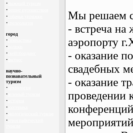
·
лыжный туризм
·
пешие путешествия
Мы решаем с
·
собачьи упряжки
·
спелеология
- встреча на 
город
аэропорту г.
·
гимнастика
·
ролики
- оказание 
·
скейтбординг
·
фитнес
свадебных м
научно-
познавательный
- оказание т
туризм
·
археология
проведении 
·
зеленый туризм
·
история
конференций
·
эзотерика
·
экологический туризм
мероприяти
·
этнографический
туризм