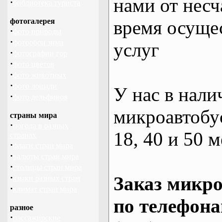
нами от несч
·
библиотека туриста
фотогалерея
время осуще
·
фото природы
·
фотообои зима
услуг
·
фотографии гор
·
фото цветов
·
фото животных
·
фото лошади
У нас в нали
·
фото дельфинов
микроавтобус
страны мира
·
погода в разных
18, 40 и 50 м
странах
·
флаги стран мира
·
валюты стран мира
·
столицы стран мира
·
Заказ микро
языки разных стран
·
климат стран мира
по телефона
разное
·
пассажирские