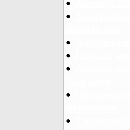
Автобус 20
Заказ мик
водителем
Автоперев
Прокат ав
Аренда ми
Харьков
Организац
перевозок
Транспорт