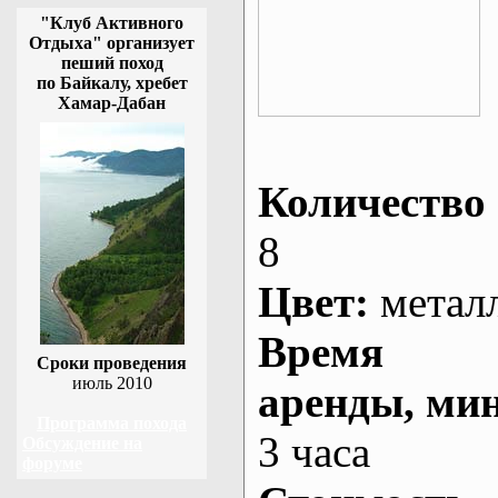
"Клуб Активного
Отдыха" организует
пеший поход
по Байкалу, хребет
Хамар-Дабан
Количество 
8
Цвет:
метал
Время
Сроки проведения
июль 2010
аренды
, ми
Программа похода
3 часа
Обсуждение на
форуме