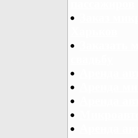
пассажиров
Заказ микр
Харьков
Заказать 
свадьбу
Аренда авт
Аренда ми
Аренда ав
Микроавтоб
Аренда авт