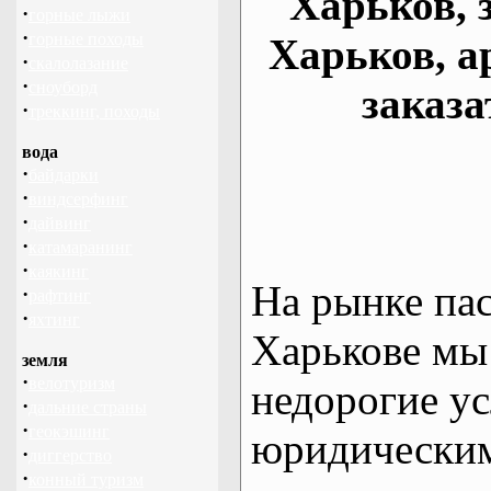
Харьков, 
·
горные лыжи
·
горные походы
Харьков, а
·
скалолазание
·
сноуборд
заказа
·
треккинг, походы
вода
·
байдарки
·
виндсерфинг
·
дайвинг
·
катамаранинг
·
каякинг
На рынке па
·
рафтинг
·
яхтинг
Харькове мы
земля
·
велотуризм
недорогие ус
·
дальние страны
·
геокэшинг
юридическим
·
диггерство
·
конный туризм