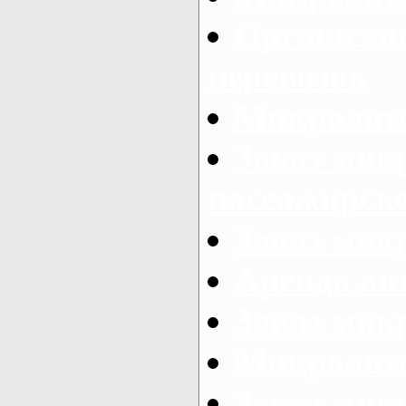
Организац
перевозок
Микроавто
Заказ мик
пассажирск
Заказ мик
Аренда авт
Заказ мик
Микроавто
Заказ микр