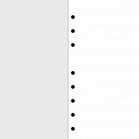
Харьков
Аренда ми
Аренда ав
Комфорта
микроавтоб
Микроавто
Заказать а
Заказ так
Заказ мик
Микроавто