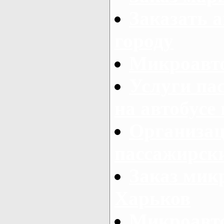
Заказать а
городу
Микроавто
Услуги па
на автобусе
Организац
пассажирски
Заказ микр
Харьков
Микроавто