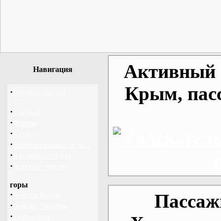
Активный о
Навигация
Крым, пас
·
Рейтинг сайтов
·
Главная
·
Форум
·
Клуб
·
Корпоративный отдых
·
Активный отдых
·
Детский туризм
горы
·
Пассаж
походы Крым
·
походы Украина
·
альпинизм