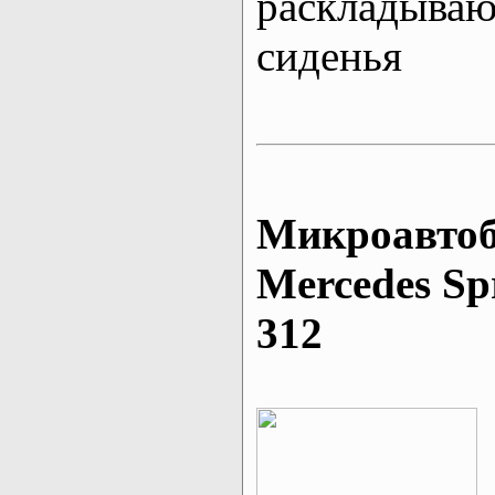
раскладыва
сиденья
Микроавтоб
Mеrcedes Sp
312