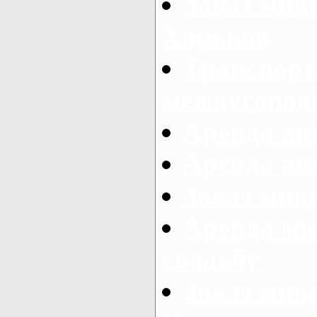
Заказ мик
Харьков
Транспорт
междугород
Аренда авт
Аренда авт
Заказ микр
Аренда ми
свадьбу
Заказ микр