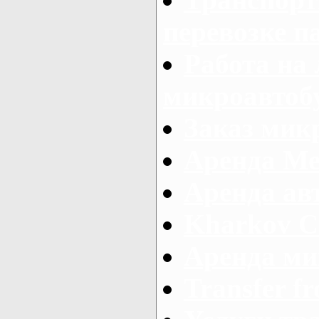
перевозке п
Работа на
микроавтоб
Заказ микр
Аренда Ме
Аренда авт
Kharkov C
Аренда ми
Transfer fr