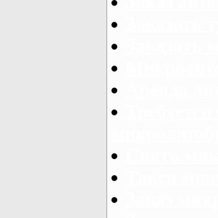
Заказ авто
Заказать 
Заказать 
Микроавто
Аренда авт
Требуется
микроавтоб
Снять мик
Такси мик
Заказ мик