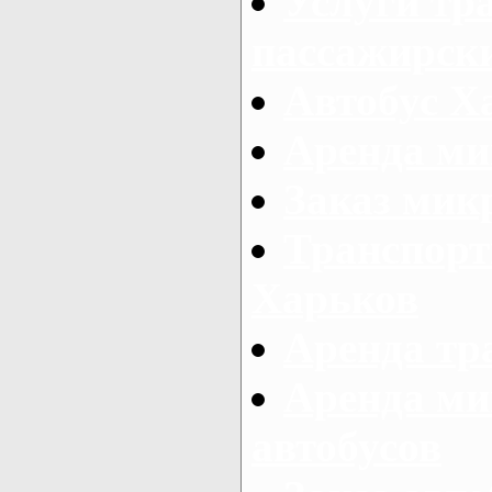
Услуги тр
пассажирски
Автобус Х
Аренда ми
Заказ мик
Транспорт
Харьков
Аренда тр
Аренда ми
автобусов