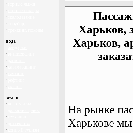
·
горные лыжи
·
горные походы
Пассаж
·
скалолазание
·
сноуборд
Харьков, 
·
треккинг, походы
Харьков, а
вода
·
байдарки
заказа
·
виндсерфинг
·
дайвинг
·
катамаранинг
·
каякинг
·
рафтинг
·
яхтинг
земля
·
велотуризм
На рынке па
·
дальние страны
·
геокэшинг
Харькове мы
·
диггерство
·
конный туризм