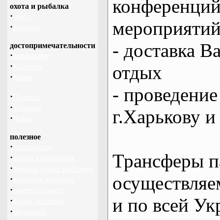
конференций
охота и рыбалка
·
охота
мероприяти
·
рыбалка
- доставка В
достопримечательности
·
необычное
·
отдых
Карпаты
·
Крым
- проведение
·
Польша
·
Украина
г.Харькову и
·
Чехия
полезное
·
снаряжение
Трансферы п
·
школа выживания
·
дикорастущие растения
осуществляем
·
кладовая природы
·
советы туристу
и по всей Ук
·
кухня, питание
·
медицина