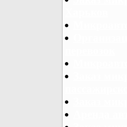
Харьков
Микроавто
Организац
перевозок
Микроавто
Заказ мик
пассажирск
Заказ мик
Аренда авт
Заказ мик