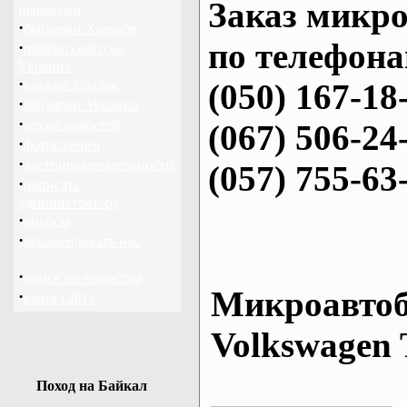
Заказ микро
перевозки
·
байдарки Харьков
по телефона
·
прогноз погоды
Украина
·
каталог ссылок
(050) 167-18
·
байдарки Украина
·
архив новостей
(067) 506-24
·
фотогалерея
·
достопримечательности
(057) 755-63
·
написать
администратору
·
опросы
·
рекомендовать нас
·
поиск по новостям
Микроавтоб
·
карта сайта
Volkswagen 
Поход на Байкал