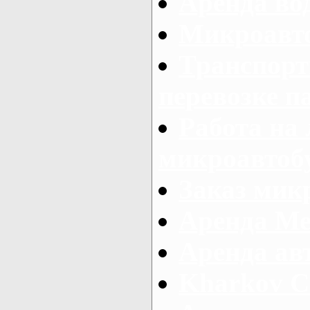
Аренда во
Микроавто
Транспорт
перевозке п
Работа на
микроавтоб
Заказ микр
Аренда Ме
Аренда авт
Kharkov C