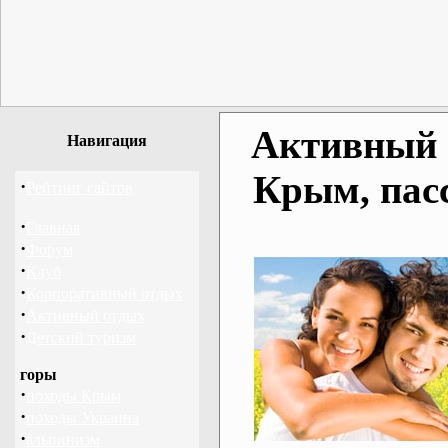
Активный о
Навигация
Крым, пас
·
Рейтинг сайтов
·
Главная
·
Форум
·
Клуб
·
Корпоративный отдых
·
Активный отдых
·
Детский туризм
горы
·
походы Крым
·
походы Украина
·
альпинизм