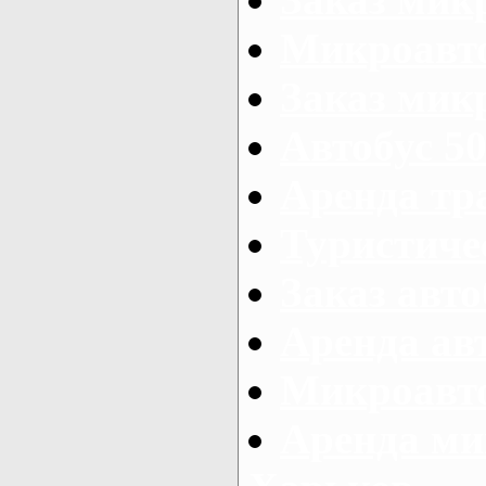
Микроавто
Заказ микр
Автобус 50
Аренда тр
Туристиче
Заказ авто
Аренда ав
Микроавто
Аренда ми