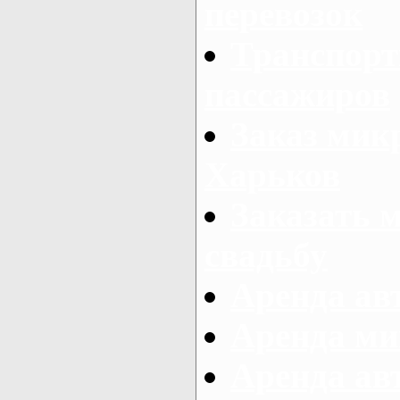
перевозок
Транспорт
пассажиров
Заказ микр
Харьков
Заказать 
свадьбу
Аренда авт
Аренда ми
Аренда ав