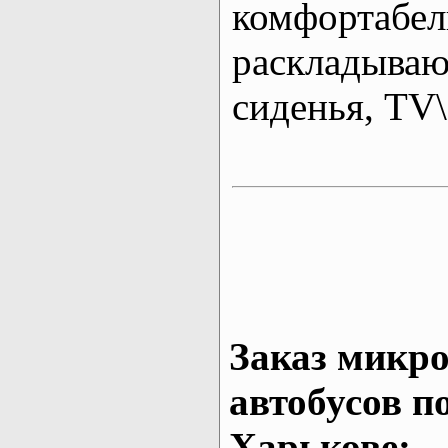
комфортабе
раскладыва
сиденья, T
Заказ микро
автобусов п
Харькове: