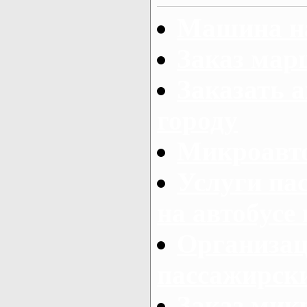
Машина на
Заказ мар
Заказать а
городу
Микроавто
Услуги па
на автобусе
Организац
пассажирски
Заказ микр