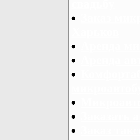
свадьбу
Заказ микр
Харьков
Аренда ми
Аренда ав
Комфорта
микроавтоб
Микроавто
Заказать а
Заказ так