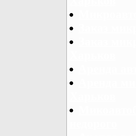
Харьков
Микроавто
Заказ мик
Заказ микр
Харьков
Аренда авт
Аренда ми
Харьков
Микоавтоб
недорого