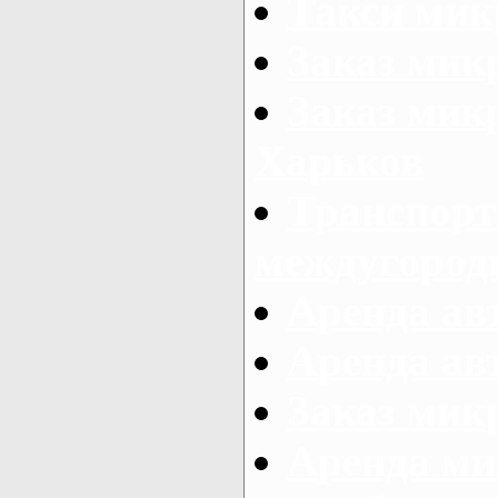
Такси мик
Заказ мик
Заказ мик
Харьков
Транспорт
междугород
Аренда авт
Аренда авт
Заказ микр
Аренда ми