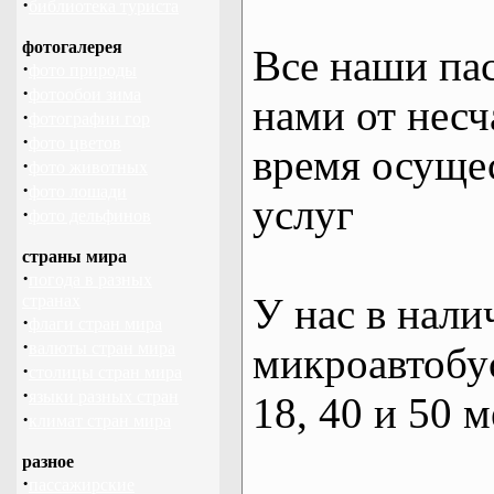
·
библиотека туриста
фотогалерея
Все наши па
·
фото природы
·
фотообои зима
нами от несч
·
фотографии гор
·
фото цветов
время осуще
·
фото животных
·
фото лошади
услуг
·
фото дельфинов
страны мира
·
погода в разных
У нас в нали
странах
·
флаги стран мира
·
валюты стран мира
микроавтобус
·
столицы стран мира
·
языки разных стран
18, 40 и 50 м
·
климат стран мира
разное
·
пассажирские