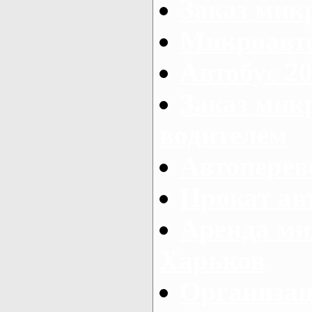
Заказ мик
Микроавто
Автобус 20
Заказ мик
водителем
Автоперев
Прокат ав
Аренда ми
Харьков
Организац