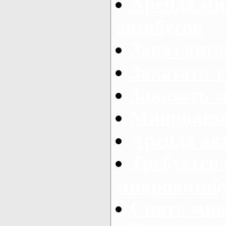
Аренда ми
автобусов
Заказ авто
Заказать 
Заказать 
Микроавто
Аренда авт
Требуется
микроавтоб
Снять мик