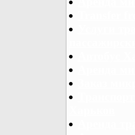
Аренда ми
Transfer fr
Услуги тр
пассажирски
Автобус Х
Аренда ми
Заказ мик
Транспорт
Харьков
Аренда тр