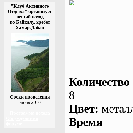
"Клуб Активного
Отдыха" организует
пеший поход
по Байкалу, хребет
Хамар-Дабан
Количество 
8
Сроки проведения
июль 2010
Цвет:
метал
Программа похода
Время
Обсуждение на
форуме