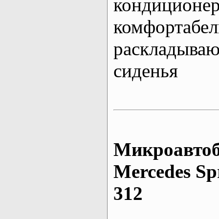
кондиционе
комфортабе
раскладыва
сиденья
Микроавтоб
Mеrcedes Sp
312