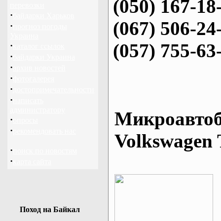
(050) 167-18
перевозки
·
байдарки Харьков
(067) 506-24
·
прогноз погоды
Украина
(057) 755-63
·
каталог ссылок
·
байдарки Украина
·
архив новостей
·
фотогалерея
·
достопримечательности
·
написать
администратору
Микроавтоб
·
опросы
·
рекомендовать нас
Volkswagen 
·
поиск по новостям
·
карта сайта
Поход на Байкал