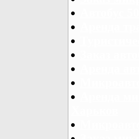
Автобус 50
Аренда тр
Туристиче
Заказ авто
Аренда ав
Микроавто
Аренда ми
Харьков
Микроавто
Заказ мик