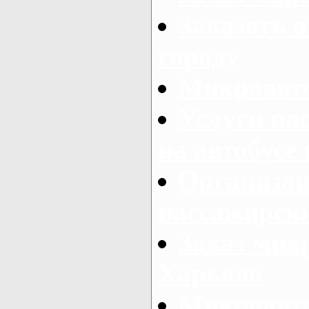
Заказать а
городу
Микроавто
Услуги па
на автобусе
Организац
пассажирски
Заказ микр
Харьков
Микроавто