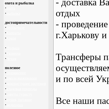
- доставка В
охота и рыбалка
·
охота
отдых
·
рыбалка
- проведение
достопримечательности
·
необычное
г.Харькову и
·
Карпаты
·
Крым
·
Польша
·
Украина
Трансферы п
·
Чехия
осуществляем
полезное
·
снаряжение
и по всей Ук
·
школа выживания
·
дикорастущие растения
·
кладовая природы
·
советы туристу
Все наши па
·
кухня, питание
·
медицина