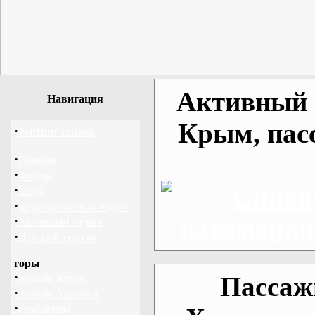
Активный о
Навигация
Крым, пас
·
Рейтинг сайтов
·
Главная
·
Форум
·
Клуб
·
Корпоративный отдых
·
Активный отдых
·
Детский туризм
горы
·
Пассаж
походы Крым
·
походы Украина
·
альпинизм