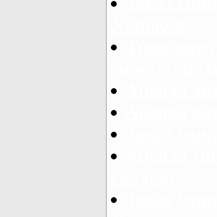
Заказ мик
Харьков
Транспорт
междугород
Аренда авт
Аренда авт
Заказ микр
Аренда ми
свадьбу
Заказ микр