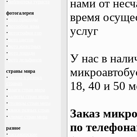
нами от несч
·
библиотека туриста
фотогалерея
время осуще
·
фото природы
·
фотообои зима
услуг
·
фотографии гор
·
фото цветов
·
фото животных
·
фото лошади
У нас в нали
·
фото дельфинов
микроавтобус
страны мира
·
погода в разных
18, 40 и 50 м
странах
·
флаги стран мира
·
валюты стран мира
·
столицы стран мира
·
Заказ микро
языки разных стран
·
климат стран мира
по телефона
разное
·
пассажирские