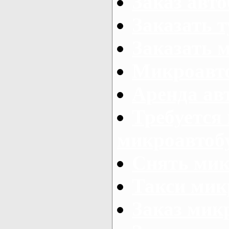
Заказ авто
Заказать 
Заказать 
Микроавто
Аренда авт
Требуется
микроавтоб
Снять мик
Такси мик
Заказ мик