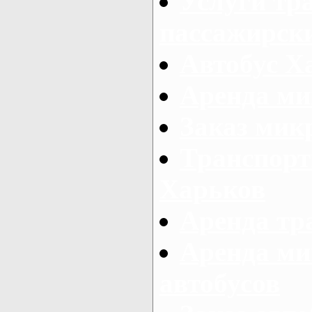
Услуги тр
пассажирски
Автобус Х
Аренда ми
Заказ мик
Транспорт
Харьков
Аренда тр
Аренда ми
автобусов