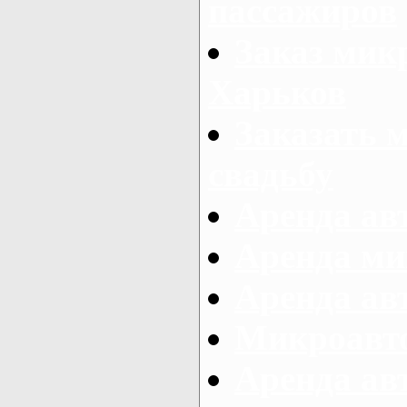
пассажиров
Заказ микр
Харьков
Заказать 
свадьбу
Аренда авт
Аренда ми
Аренда ав
Микроавтоб
Аренда авт