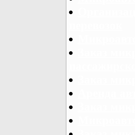
Организац
перевозок
Микроавто
Заказ мик
пассажирск
Заказ мик
Аренда авт
Заказ мик
Микроавто
Заказ микр