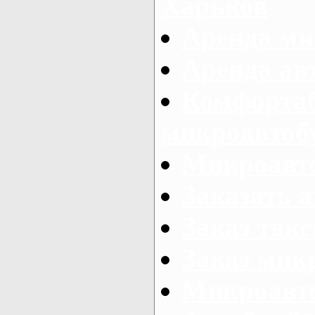
Харьков
Аренда ми
Аренда ав
Комфорта
микроавтоб
Микроавто
Заказать а
Заказ так
Заказ мик
Микроавто