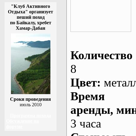
"Клуб Активного
Отдыха" организует
пеший поход
по Байкалу, хребет
Хамар-Дабан
Количество 
8
Цвет:
метал
Время
Сроки проведения
июль 2010
аренды
, ми
Программа похода
3 часа
Обсуждение на
форуме