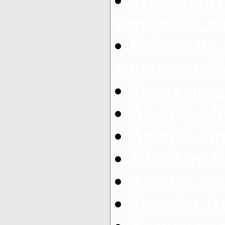
перевозке п
Работа на
микроавтоб
Заказ микр
Аренда Ме
Аренда авт
Kharkov C
Аренда ми
Transfer fr