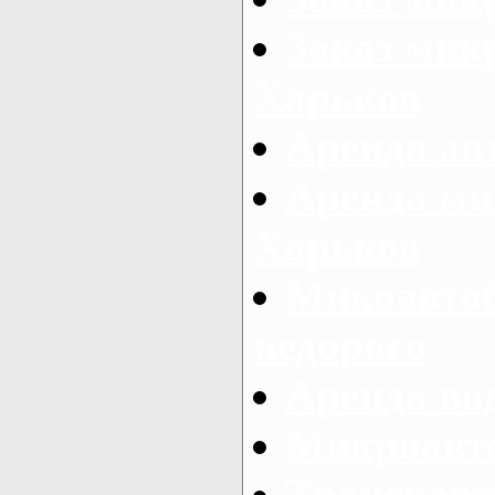
Заказ микр
Харьков
Аренда авт
Аренда ми
Харьков
Микоавтоб
недорого
Аренда во
Микроавто
Транспорт