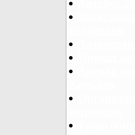
Автобус 20
Заказ мик
водителем
Автоперев
Прокат ав
Аренда ми
Харьков
Организац
перевозок
Транспорт