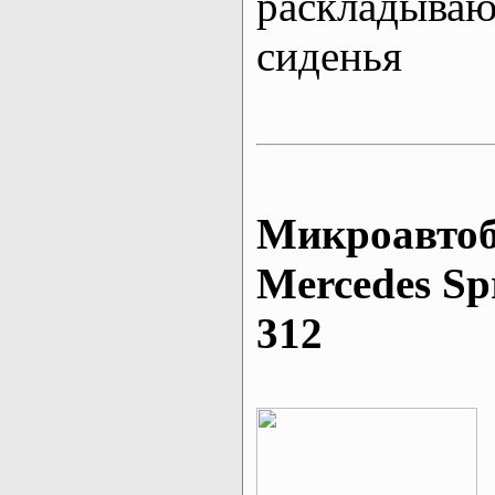
раскладыва
сиденья
Микроавтоб
Mеrcedes Sp
312