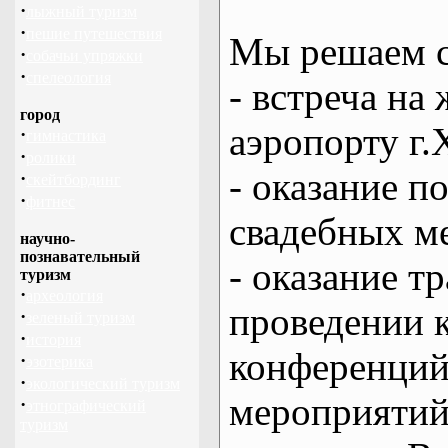
·
лыжный туризм
·
пешие путешествия
Мы решаем с
·
собачьи упряжки
·
спелеология
- встреча на 
город
аэропорту г.
·
гимнастика
·
ролики
- оказание 
·
скейтбординг
·
фитнес
свадебных м
научно-
познавательный
- оказание т
туризм
·
археология
проведении 
·
зеленый туризм
·
история
конференций
·
эзотерика
·
экологический туризм
мероприяти
·
этнографический
туризм