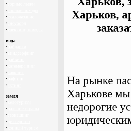
Харьков, 
·
горные лыжи
·
горные походы
Харьков, а
·
скалолазание
·
сноуборд
заказа
·
треккинг, походы
вода
·
байдарки
·
виндсерфинг
·
дайвинг
·
катамаранинг
·
каякинг
На рынке па
·
рафтинг
·
яхтинг
Харькове мы
земля
·
велотуризм
недорогие ус
·
дальние страны
·
геокэшинг
юридическим
·
диггерство
·
конный туризм