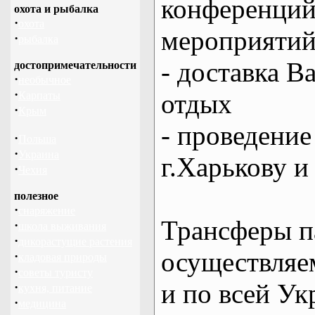
конференций
охота и рыбалка
·
охота
мероприяти
·
рыбалка
- доставка В
достопримечательности
·
необычное
·
отдых
Карпаты
·
Крым
- проведение
·
Польша
·
Украина
г.Харькову и
·
Чехия
полезное
·
снаряжение
Трансферы п
·
школа выживания
·
дикорастущие растения
осуществляем
·
кладовая природы
·
советы туристу
и по всей Ук
·
кухня, питание
·
медицина