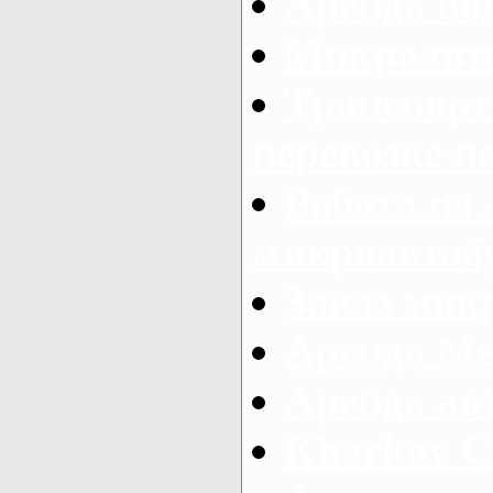
Аренда во
Микроавто
Транспорт
перевозке п
Работа на
микроавтоб
Заказ микр
Аренда Ме
Аренда авт
Kharkov C