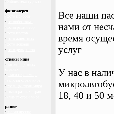
·
библиотека туриста
фотогалерея
Все наши па
·
фото природы
·
фотообои зима
нами от несч
·
фотографии гор
·
фото цветов
время осуще
·
фото животных
·
фото лошади
услуг
·
фото дельфинов
страны мира
·
погода в разных
У нас в нали
странах
·
флаги стран мира
·
валюты стран мира
микроавтобус
·
столицы стран мира
·
языки разных стран
18, 40 и 50 м
·
климат стран мира
разное
·
пассажирские