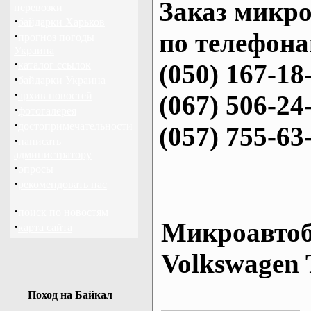
Заказ микро
перевозки
·
байдарки Харьков
по телефона
·
прогноз погоды
Украина
·
каталог ссылок
(050) 167-18
·
байдарки Украина
·
архив новостей
(067) 506-24
·
фотогалерея
·
достопримечательности
(057) 755-63
·
написать
администратору
·
опросы
·
рекомендовать нас
·
поиск по новостям
Микроавтоб
·
карта сайта
Volkswagen 
Поход на Байкал