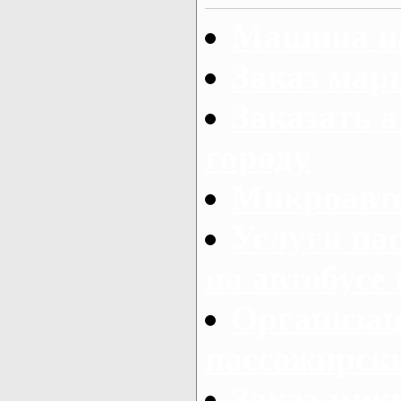
Машина на
Заказ мар
Заказать а
городу
Микроавто
Услуги па
на автобусе
Организац
пассажирски
Заказ микр