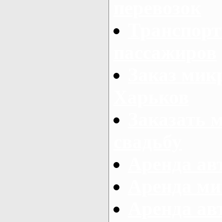
перевозок
Транспорт
пассажиров
Заказ микр
Харьков
Заказать 
свадьбу
Аренда авт
Аренда ми
Аренда ав