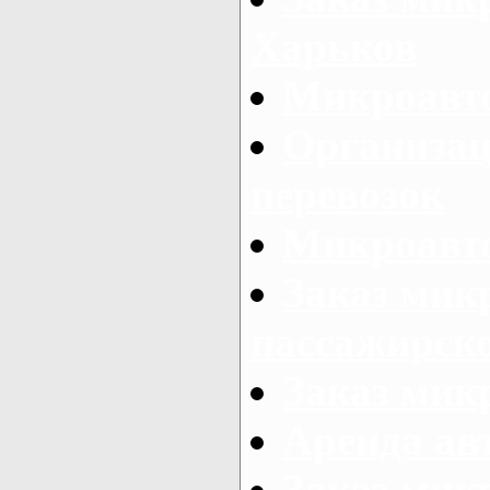
Харьков
Микроавто
Организац
перевозок
Микроавто
Заказ мик
пассажирск
Заказ мик
Аренда авт
Заказ мик