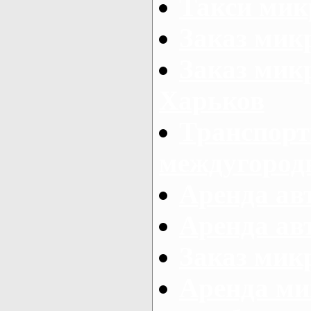
Такси мик
Заказ мик
Заказ мик
Харьков
Транспорт
междугород
Аренда авт
Аренда авт
Заказ микр
Аренда ми