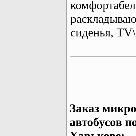
комфортабе
раскладыва
сиденья, T
Заказ микро
автобусов п
Харькове: