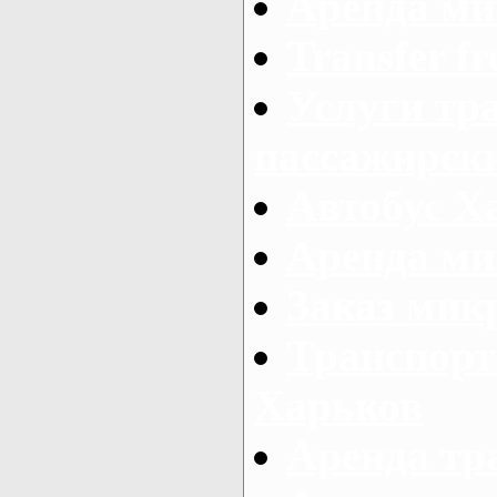
Аренда ми
Transfer fr
Услуги тр
пассажирски
Автобус Х
Аренда ми
Заказ мик
Транспорт
Харьков
Аренда тр