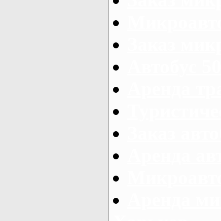
Микроавто
Заказ микр
Автобус 50
Аренда тр
Туристиче
Заказ авто
Аренда ав
Микроавто
Аренда ми