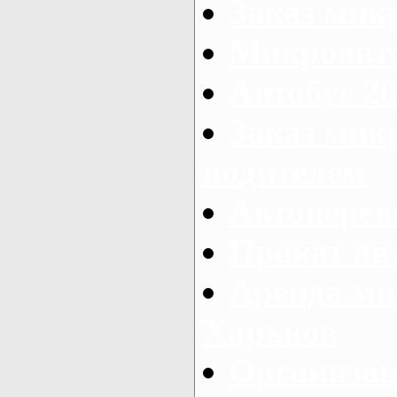
Заказ мик
Микроавто
Автобус 20
Заказ мик
водителем
Автоперев
Прокат ав
Аренда ми
Харьков
Организац