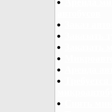
Аренда ми
автобусов
Заказ авто
Заказать 
Заказать 
Микроавто
Аренда авт
Требуется
микроавтоб
Снять мик