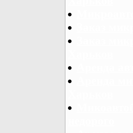
Харьков
Микроавто
Заказ мик
Заказ микр
Харьков
Аренда авт
Аренда ми
Харьков
Микоавтоб
недорого