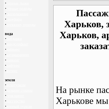
·
горные лыжи
·
горные походы
Пассаж
·
скалолазание
·
сноуборд
Харьков, 
·
треккинг, походы
Харьков, а
вода
·
байдарки
заказа
·
виндсерфинг
·
дайвинг
·
катамаранинг
·
каякинг
·
рафтинг
·
яхтинг
земля
·
велотуризм
На рынке па
·
дальние страны
·
геокэшинг
Харькове мы
·
диггерство
·
конный туризм