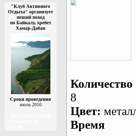
"Клуб Активного
Отдыха" организует
пеший поход
по Байкалу, хребет
Хамар-Дабан
Количество 
8
Сроки проведения
июль 2010
Цвет:
метал
Программа похода
Время
Обсуждение на
форуме