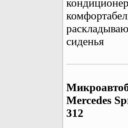
кондиционе
комфортабе
раскладыва
сиденья
Микроавтоб
Mеrcedes Sp
312