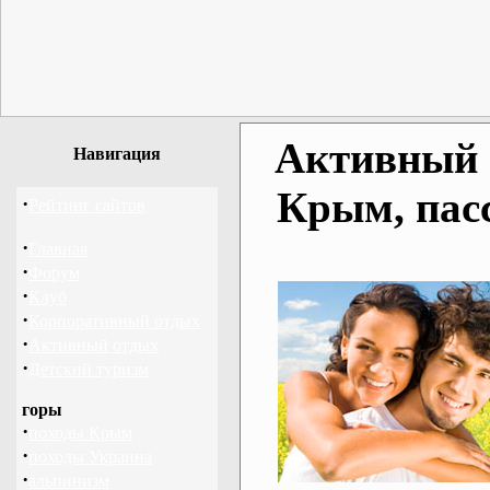
Активный о
Навигация
Крым, пас
·
Рейтинг сайтов
·
Главная
·
Форум
·
Клуб
·
Корпоративный отдых
·
Активный отдых
·
Детский туризм
горы
·
походы Крым
·
походы Украина
·
альпинизм