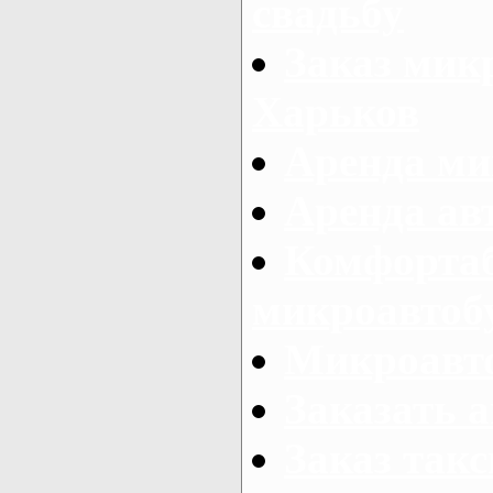
свадьбу
Заказ микр
Харьков
Аренда ми
Аренда ав
Комфорта
микроавтоб
Микроавто
Заказать а
Заказ так