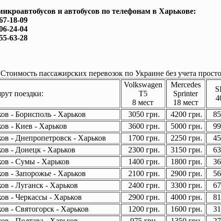
микроавтобусов и автобусов по телефонам в Харькове:
167-18-09
506-24-04
755-63-28
Стоимость пассажирских перевозок по Украине без учета просто
Volkswagen
Mercedes
S
ут поездки:
T5
Sprinter
4
8 мест
18 мест
ов - Борисполь - Харьков
3050 грн.
4200 грн.
85
ов - Киев - Харьков
3600 грн.
5000 грн.
99
ов - Днепропетровск - Харьков
1700 грн.
2250 грн.
45
ов - Донецк - Харьков
2300 грн.
3150 грн.
63
ов - Сумы - Харьков
1400 грн.
1800 грн.
36
ов - Запорожье - Харьков
2100 грн.
2900 грн.
56
ов - Луганск - Харьков
2400 грн.
3300 грн.
67
ов - Черкассы - Харьков
2900 грн.
4000 грн.
81
ов - Святогорск - Харьков
1200 грн.
1600 грн.
31
ов - Полтава - Харьков
975 грн.
1350 грн.
27