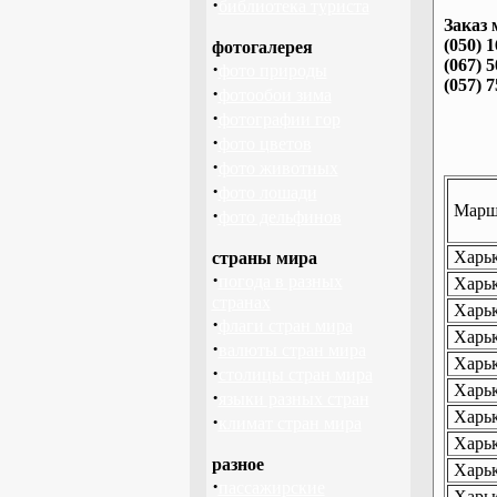
·
библиотека туриста
Заказ 
(050) 
фотогалерея
(067) 
·
фото природы
(057) 
·
фотообои зима
·
фотографии гор
·
фото цветов
·
фото животных
·
фото лошади
Маршр
·
фото дельфинов
Харьк
страны мира
·
погода в разных
Харьк
странах
Харьк
·
флаги стран мира
Харьк
·
валюты стран мира
Харьк
·
столицы стран мира
Харьк
·
языки разных стран
Харьк
·
климат стран мира
Харьк
разное
Харьк
·
пассажирские
Харьк