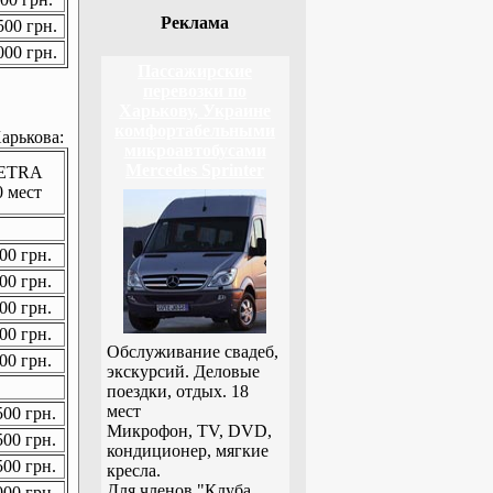
Реклама
00 грн.
00 грн.
Пассажирские
перевозки по
Харькову, Украине
комфортабельными
арькова:
микроавтобусами
Mercedes Sprinter
ETRA
0 мест
00 грн.
00 грн.
00 грн.
00 грн.
Обслуживание свадеб,
00 грн.
экскурсий. Деловые
поездки, отдых. 18
мест
00 грн.
Микрофон, TV, DVD,
00 грн.
кондиционер, мягкие
00 грн.
кресла.
Для членов "Клуба
00 грн.