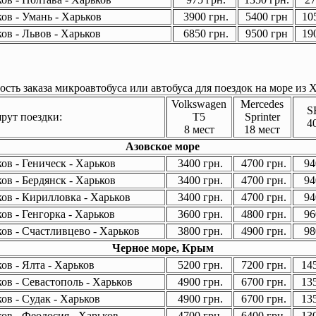
ов - Умань - Харьков
3900 грн.
5400 грн
105
ов - Львов - Харьков
6850 грн.
9500 грн
190
сть заказа микроавтобуса или автобуса для поездок на море из Х
Volkswagen
Mercedes
S
ут поездки:
T5
Sprinter
4
8 мест
18 мест
Азовское море
ов - Геническ - Харьков
3400 грн.
4700 грн.
94
ов - Бердянск - Харьков
3400 грн.
4700 грн.
94
ов - Кирилловка - Харьков
3400 грн.
4700 грн.
94
ов - Генгорка - Харьков
3600 грн.
4800 грн.
96
ов - Счастливцево - Харьков
3800 грн.
4900 грн.
98
Черное море, Крым
ов - Ялта - Харьков
5200 грн.
7200 грн.
145
ов - Севастополь - Харьков
4900 грн.
6700 грн.
135
ов - Судак - Харьков
4900 грн.
6700 грн.
135
ов - Феодосия - Харьков
4700 грн.
6400 грн.
130