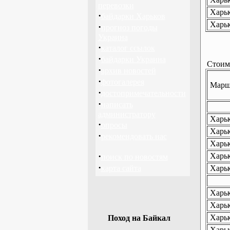
перевозки
Харьк
·
байдарки Харьков
Харьк
·
прогноз погоды
Украина
·
каталог ссылок
·
байдарки Украина
Стоимо
·
архив новостей
·
фотогалерея
Маршр
·
достопримечательности
·
написать
администратору
Харьк
·
опросы
Харьк
·
рекомендовать нас
Харьк
·
Харьк
поиск по новостям
·
карта сайта
Харьк
Харьк
Харьк
Харьк
Поход на Байкал
Харьк