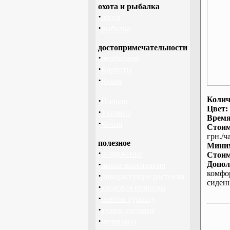
охота и рыбалка
·
охота
·
рыбалка
достопримечательности
·
необычное
·
Карпаты
·
Крым
Колич
·
Польша
Цвет:
·
Украина
Время
·
Чехия
Стоим
грн./ча
полезное
Миним
·
снаряжение
Стоим
·
Допол
школа выживания
комфо
·
дикорастущие растения
сиден
·
кладовая природы
·
советы туристу
·
кухня, питание
·
медицина