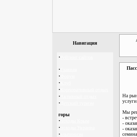
Навигация
·
Рейтинг сайтов
Пасс
·
Главная
·
Форум
·
Клуб
·
Корпоративный отдых
·
На рын
Активный отдых
услуги
·
Детский туризм
Мы реш
горы
- встр
·
походы Крым
- оказ
·
походы Украина
- оказ
·
семина
альпинизм