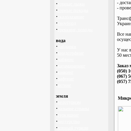
- дост
·
горные лыжи
- пров
·
горные походы
·
скалолазание
Трансф
·
сноуборд
Украин
·
треккинг, походы
Все на
осущес
вода
·
байдарки
У нас 
·
виндсерфинг
50 мест
·
дайвинг
·
Заказ 
катамаранинг
(050) 
·
каякинг
(067) 
·
рафтинг
(057) 
·
яхтинг
земля
Микро
·
велотуризм
·
дальние страны
·
геокэшинг
·
диггерство
·
конный туризм