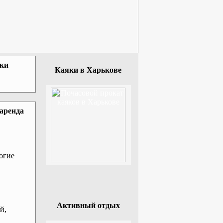
зки
Каяки в Харькове
 аренда
огие
Активный отдых
й,