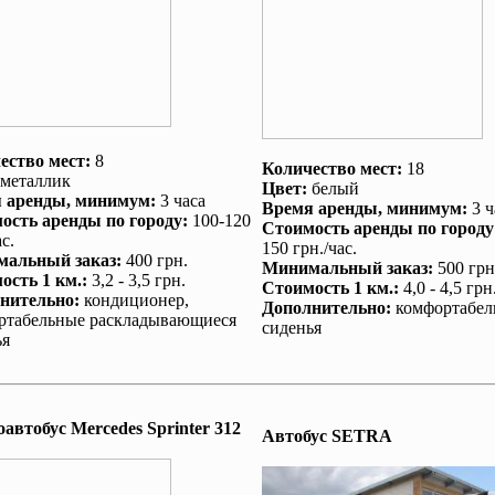
ество мест:
8
Количество мест:
18
металлик
Цвет:
белый
 аренды
, минимум:
3 часа
Время аренды
, минимум:
3 ч
ость аренды по городу
:
100-120
Стоимость аренды по городу
с.
150 грн./час.
альный заказ
:
400 грн.
Минимальный заказ
:
500 грн
ость 1 км.
:
3,2 - 3,5 грн.
Стоимость 1 км.
:
4,0 - 4,5 грн
нительно
:
кондиционер
,
Дополнительно
:
комфортабел
ртабельные раскладывающиеся
сиденья
ья
автобус Mеrcedes Sprinter 312
Автобус SETRA