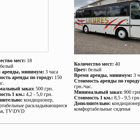
ество мест:
18
Количество мест:
40
белый
Цвет:
белый
 аренды
, минимум:
3 часа
Время аренды
, минимум:
3 ч
ость аренды по городу
:
150
Стоимость аренды по городу
с.
грн./час.
альный заказ
:
500 грн.
Минимальный заказ
:
900 грн
ость 1 км.
:
4,2 - 5,0 грн.
Стоимость 1 км.
:
8,5 - 9,5 грн
нительно
:
кондиционер
,
Дополнительно
:
кондиционе
ртабельные раскладывающиеся
комфортабельные сиденья
ья, TV\DVD