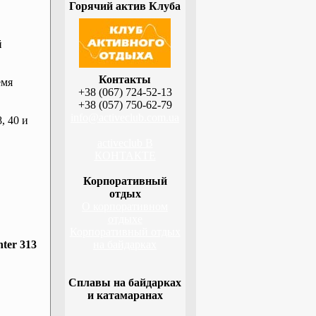
Горячий актив Клуба
й
Контакты
емя
+38 (067) 724-52-13
+38 (057) 750-62-79
info@activeclub.com.ua
, 40 и
activeclub В
КОНТАКТЕ
Корпоративный
отдых
О корпоративном
отдыхе
Корпоративный отдых
ter 313
на байдарках
Сплавы на байдарках
и катамаранах