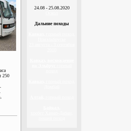
24.08 - 25.08.2020
Оскол
Дальние походы
Кавказ,
горный поход,
Приэльбрусье
23 августа - 3 сентября
2010
Кавказ, восхождение
на Эльбрус
горный
аса
поход
:
250
Кавказ,
горный поход,
.
Домбай
.
р
,
Алтай,
горный поход
Байкал,
хребет Хамар-Дабан,
пеший поход