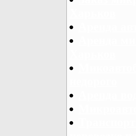
Харьков
Аренда авт
Аренда ми
Харьков
Микоавтоб
недорого
Аренда во
Микроавто
Транспорт
перевозке п