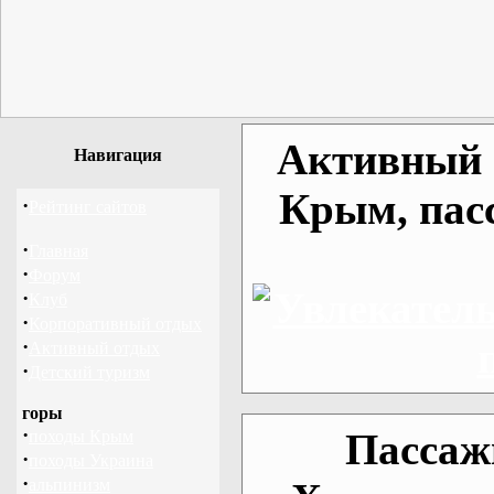
Активный о
Навигация
Крым, пас
·
Рейтинг сайтов
·
Главная
·
Форум
·
Клуб
·
Корпоративный отдых
·
Активный отдых
·
Детский туризм
горы
·
Пассаж
походы Крым
·
походы Украина
·
альпинизм