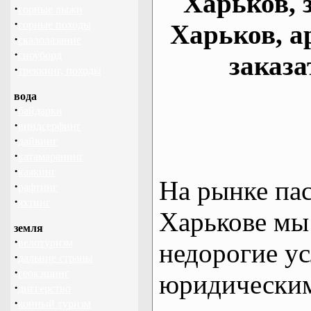
Харьков, 
·
горные лыжи
·
горные походы
Харьков, а
·
скалолазание
·
сноуборд
заказа
·
треккинг, походы
вода
·
байдарки
·
виндсерфинг
·
дайвинг
·
катамаранинг
·
каякинг
На рынке па
·
рафтинг
·
яхтинг
Харькове мы
земля
·
велотуризм
недорогие ус
·
дальние страны
·
геокэшинг
юридическим
·
диггерство
·
конный туризм