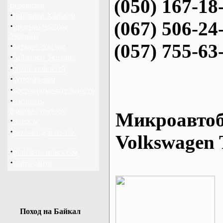
(050) 167-18
перевозки
·
байдарки Харьков
(067) 506-24
·
прогноз погоды
Украина
(057) 755-63
·
каталог ссылок
·
байдарки Украина
·
архив новостей
·
фотогалерея
·
достопримечательности
·
написать
администратору
Микроавтоб
·
опросы
·
рекомендовать нас
Volkswagen 
·
поиск по новостям
·
карта сайта
Поход на Байкал