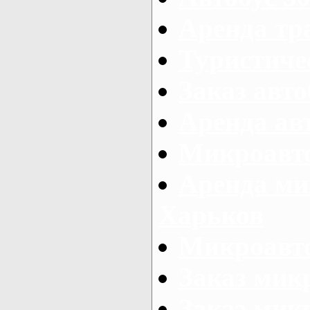
Аренда тр
Туристиче
Заказ авто
Аренда ав
Микроавто
Аренда ми
Харьков
Микроавто
Заказ мик
Заказ микр