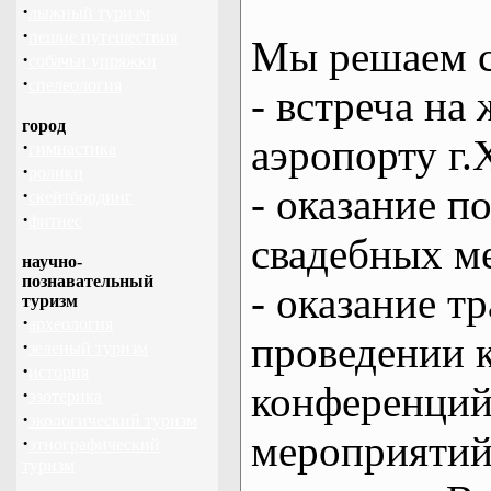
·
лыжный туризм
·
пешие путешествия
Мы решаем с
·
собачьи упряжки
·
спелеология
- встреча на 
город
аэропорту г.
·
гимнастика
·
ролики
- оказание 
·
скейтбординг
·
фитнес
свадебных м
научно-
познавательный
- оказание т
туризм
·
археология
проведении 
·
зеленый туризм
·
история
конференций
·
эзотерика
·
экологический туризм
мероприяти
·
этнографический
туризм