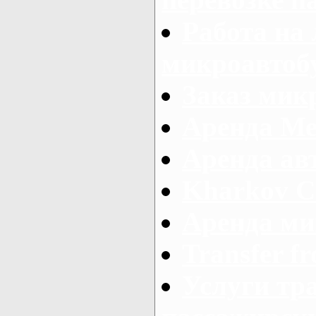
Работа на
микроавтоб
Заказ микр
Аренда Ме
Аренда авт
Kharkov C
Аренда ми
Transfer fr
Услуги тр