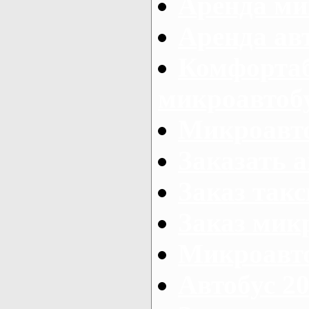
Аренда ми
Аренда ав
Комфорта
микроавтоб
Микроавто
Заказать а
Заказ так
Заказ мик
Микроавто
Автобус 20