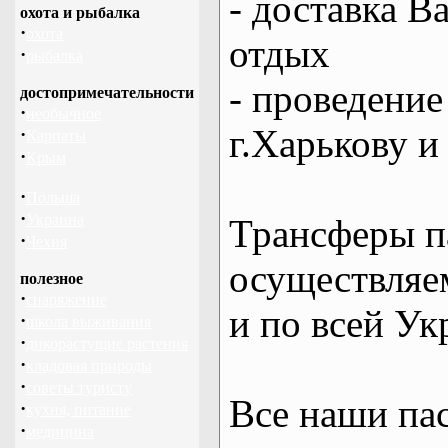
- доставка В
охота и рыбалка
·
охота
отдых
·
рыбалка
- проведение
достопримечательности
·
необычное
г.Харькову и
·
Карпаты
·
Крым
·
Польша
·
Украина
Трансферы п
·
Чехия
осуществляем
полезное
·
снаряжение
и по всей Ук
·
школа выживания
·
дикорастущие растения
·
кладовая природы
·
советы туристу
Все наши па
·
кухня, питание
·
медицина