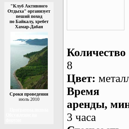
"Клуб Активного
Отдыха" организует
пеший поход
по Байкалу, хребет
Хамар-Дабан
Количество 
8
Цвет:
метал
Время
Сроки проведения
июль 2010
аренды
, ми
Программа похода
3 часа
Обсуждение на
форуме