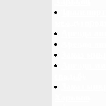
Харьков
Транспорт
междугород
Аренда авт
Аренда авт
Заказ микр
Аренда ми
свадьбу
Заказ микр
Харьков