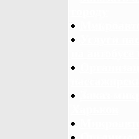
городу
Микроавто
Услуги па
на автобусе
Организац
пассажирски
Заказ микр
Харьков
Микроавто
Организац