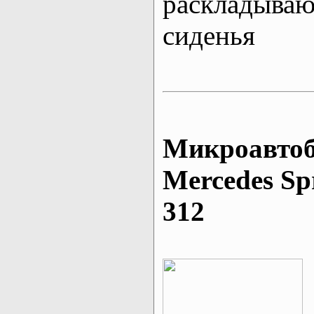
раскладыва
сиденья
Микроавтоб
Mеrcedes Sp
312