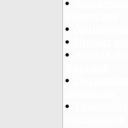
Заказ мик
водителем
Автоперев
Прокат ав
Аренда ми
Харьков
Организац
перевозок
Транспорт
пассажиров