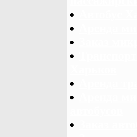
пассажирски
Автобус Х
Аренда ми
Заказ мик
Транспорт
Харьков
Аренда тр
Аренда ми
автобусов
Заказ авто