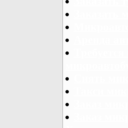
Заказать 
Заказать 
Микроавто
Аренда авт
Требуется
микроавтоб
Снять мик
Такси мик
Заказ мик
Заказ мик