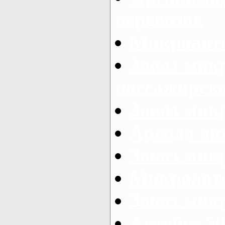
перевозок
Микроавто
Заказ мик
пассажирск
Заказ мик
Аренда авт
Заказ мик
Микроавто
Заказ микр
Автобус 50