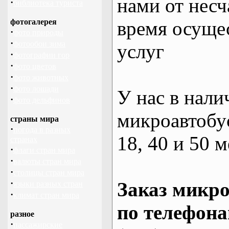
нами от несч
·
библиотека туриста
фотогалерея
время осуще
·
фото природы
·
фотообои зима
услуг
·
фотографии гор
·
фото цветов
·
фото животных
·
фото лошади
У нас в нали
·
фото дельфинов
микроавтобус
страны мира
·
погода в разных
18, 40 и 50 м
странах
·
флаги стран мира
·
валюты стран мира
·
столицы стран мира
·
Заказ микро
языки разных стран
·
климат стран мира
по телефона
разное
·
пассажирские