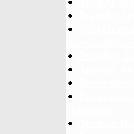
Аренда ми
Transfer fr
Услуги тр
пассажирски
Автобус Х
Аренда ми
Заказ мик
Транспорт
Харьков
Аренда тр