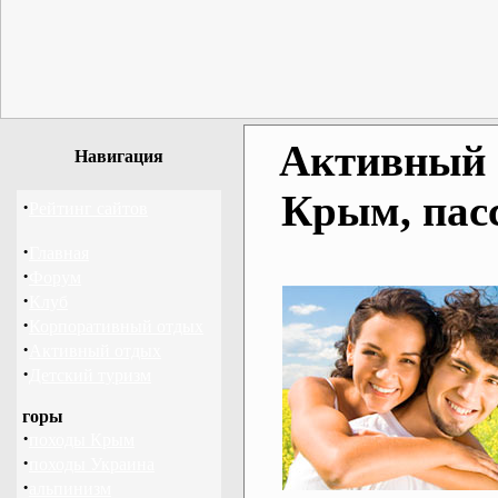
Активный о
Навигация
Крым, пас
·
Рейтинг сайтов
·
Главная
·
Форум
·
Клуб
·
Корпоративный отдых
·
Активный отдых
·
Детский туризм
горы
·
походы Крым
·
походы Украина
·
альпинизм