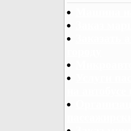
Машина на
Заказ мар
Заказать а
городу
Микроавто
Услуги па
на автобусе
Организац
пассажирски
Заказ микр