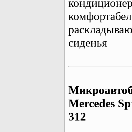
кондиционе
комфортабе
раскладыва
сиденья
Микроавтоб
Mеrcedes Sp
312