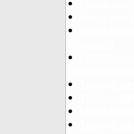
Такси мик
Заказ мик
Заказ мик
Харьков
Транспорт
междугород
Аренда авт
Аренда авт
Заказ микр
Аренда ми