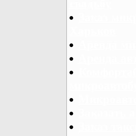
свадьбу
Заказ микр
Харьков
Аренда ми
Аренда ав
Комфорта
микроавтоб
Микроавто
Заказать а
Заказ так