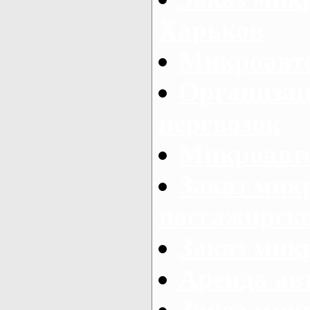
Харьков
Микроавто
Организац
перевозок
Микроавто
Заказ мик
пассажирск
Заказ мик
Аренда авт
Заказ мик