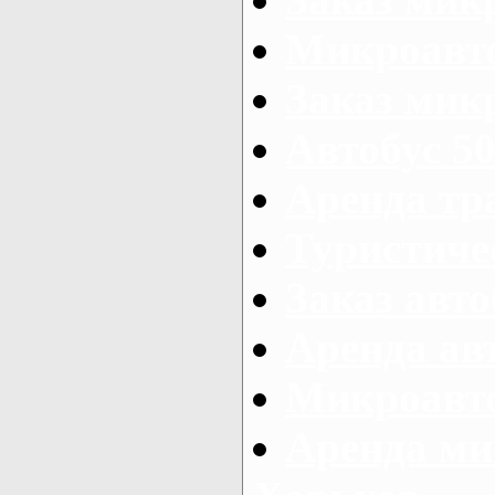
Микроавто
Заказ микр
Автобус 50
Аренда тр
Туристиче
Заказ авто
Аренда ав
Микроавто
Аренда ми