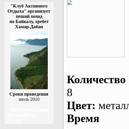
"Клуб Активного
Отдыха" организует
пеший поход
по Байкалу, хребет
Хамар-Дабан
Количество 
8
Сроки проведения
июль 2010
Цвет:
метал
Программа похода
Время
Обсуждение на
форуме