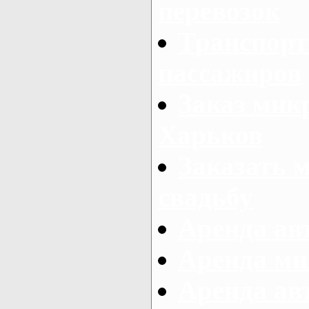
перевозок
Транспорт
пассажиров
Заказ микр
Харьков
Заказать 
свадьбу
Аренда авт
Аренда ми
Аренда ав