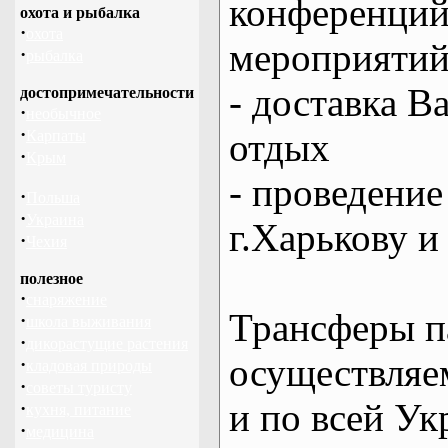
конференций
охота и рыбалка
·
охота
мероприяти
·
рыбалка
- доставка В
достопримечательности
·
необычное
·
отдых
Карпаты
·
Крым
- проведение
·
Польша
·
Украина
г.Харькову и
·
Чехия
полезное
·
снаряжение
Трансферы п
·
школа выживания
·
дикорастущие растения
осуществляем
·
кладовая природы
·
советы туристу
и по всей Ук
·
кухня, питание
·
медицина