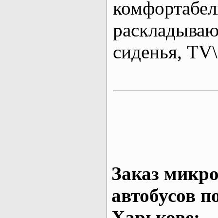
комфортабе
раскладыва
сиденья, T
Заказ микро
автобусов п
Харькове: