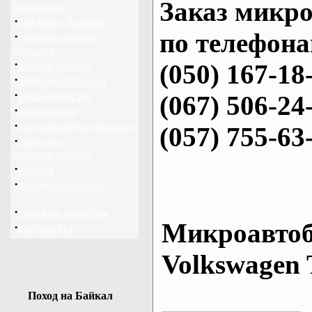
Заказ микро
перевозки
·
байдарки Харьков
по телефона
·
прогноз погоды
Украина
·
каталог ссылок
(050) 167-18
·
байдарки Украина
·
архив новостей
(067) 506-24
·
фотогалерея
·
достопримечательности
(057) 755-63
·
написать
администратору
·
опросы
·
рекомендовать нас
·
поиск по новостям
Микроавтоб
·
карта сайта
Volkswagen 
Поход на Байкал