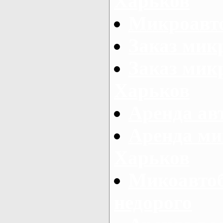
Харьков
Микроавто
Заказ мик
Заказ микр
Харьков
Аренда авт
Аренда ми
Харьков
Микоавтоб
недорого