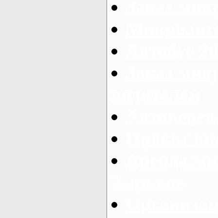
Заказ мик
Микроавто
Автобус 20
Заказ мик
водителем
Автоперев
Прокат ав
Аренда ми
Харьков
Организац