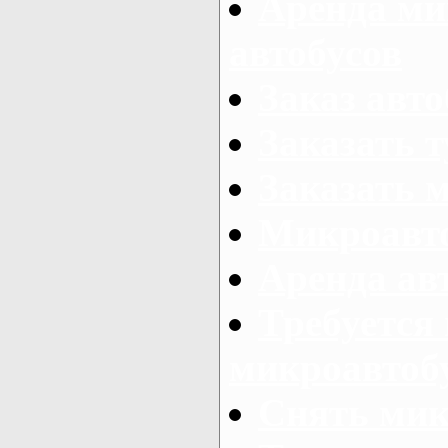
Аренда ми
автобусов
Заказ авто
Заказать 
Заказать 
Микроавто
Аренда авт
Требуется
микроавтоб
Снять мик