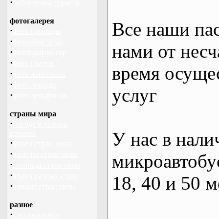
·
библиотека туриста
фотогалерея
Все наши па
·
фото природы
·
фотообои зима
нами от несч
·
фотографии гор
·
фото цветов
время осуще
·
фото животных
·
фото лошади
услуг
·
фото дельфинов
страны мира
·
погода в разных
У нас в нали
странах
·
флаги стран мира
·
валюты стран мира
микроавтобус
·
столицы стран мира
·
языки разных стран
18, 40 и 50 м
·
климат стран мира
разное
·
пассажирские