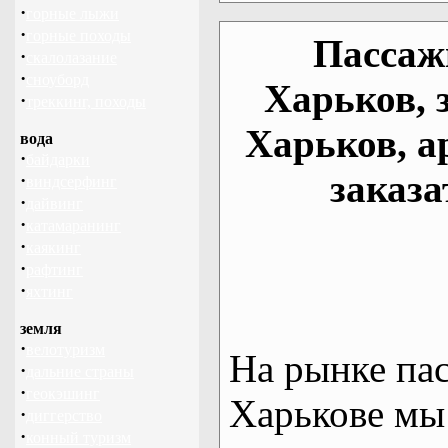
·
горные лыжи
·
горные походы
Пассаж
·
скалолазание
·
сноуборд
Харьков, 
·
треккинг, походы
Харьков, а
вода
·
байдарки
заказа
·
виндсерфинг
·
дайвинг
·
катамаранинг
·
каякинг
·
рафтинг
·
яхтинг
земля
·
велотуризм
На рынке па
·
дальние страны
·
геокэшинг
Харькове мы
·
диггерство
·
конный туризм