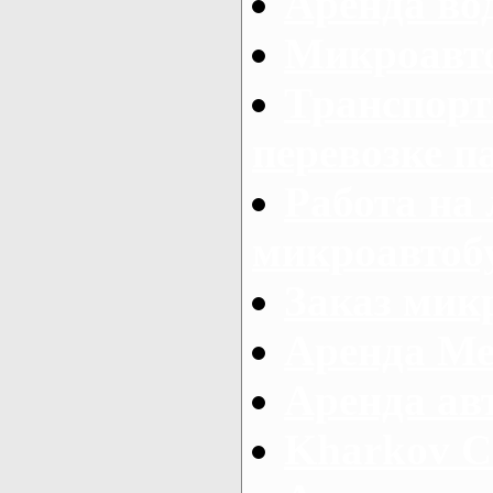
Аренда во
Микроавто
Транспорт
перевозке п
Работа на
микроавтоб
Заказ микр
Аренда Ме
Аренда авт
Kharkov C