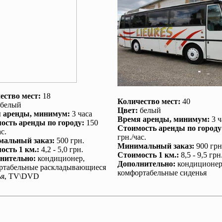
ество мест:
18
Количество мест:
40
белый
Цвет:
белый
 аренды
, минимум:
3 часа
Время аренды
, минимум:
3 ч
ость аренды по городу
:
150
Стоимость аренды по городу
с.
грн./час.
альный заказ
:
500 грн.
Минимальный заказ
:
900 грн
ость 1 км.
:
4,2 - 5,0 грн.
Стоимость 1 км.
:
8,5 - 9,5 грн
нительно
:
кондиционер
,
Дополнительно
:
кондиционе
ртабельные раскладывающиеся
комфортабельные сиденья
ья, TV\DVD