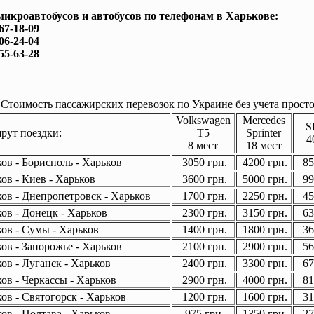
микроавтобусов и автобусов по телефонам в Харькове:
167-18-09
506-24-04
755-63-28
Стоимость пассажирских перевозок по Украине без учета просто
Volkswagen
Mercedes
S
ут поездки:
T5
Sprinter
4
8 мест
18 мест
ов - Борисполь - Харьков
3050 грн.
4200 грн.
85
ов - Киев - Харьков
3600 грн.
5000 грн.
99
ов - Днепропетровск - Харьков
1700 грн.
2250 грн.
45
ов - Донецк - Харьков
2300 грн.
3150 грн.
63
ов - Сумы - Харьков
1400 грн.
1800 грн.
36
ов - Запорожье - Харьков
2100 грн.
2900 грн.
56
ов - Луганск - Харьков
2400 грн.
3300 грн.
67
ов - Черкассы - Харьков
2900 грн.
4000 грн.
81
ов - Святогорск - Харьков
1200 грн.
1600 грн.
31
ов - Полтава - Харьков
975 грн.
1350 грн.
27