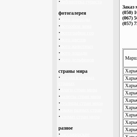
·
библиотека туриста
Заказ 
(050) 
фотогалерея
(067) 
·
фото природы
(057) 
·
фотообои зима
·
фотографии гор
·
фото цветов
·
фото животных
·
фото лошади
Маршр
·
фото дельфинов
Харьк
страны мира
·
погода в разных
Харьк
странах
Харьк
·
флаги стран мира
Харьк
·
валюты стран мира
Харьк
·
столицы стран мира
Харьк
·
языки разных стран
Харьк
·
климат стран мира
Харьк
разное
Харьк
·
пассажирские
Харьк