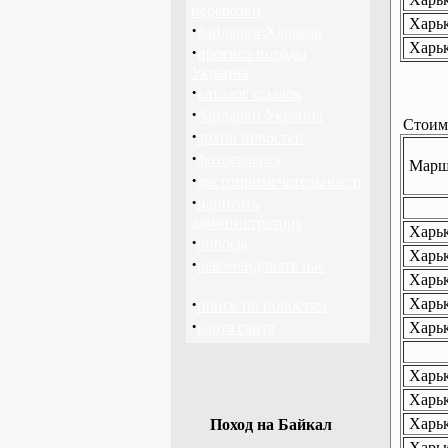
перевозки
Харьк
·
байдарки Харьков
Харьк
·
прогноз погоды
Украина
·
каталог ссылок
·
байдарки Украина
Стоимо
·
архив новостей
·
фотогалерея
Маршр
·
достопримечательности
·
написать
администратору
Харьк
·
опросы
Харьк
·
рекомендовать нас
Харьк
·
Харьк
поиск по новостям
·
карта сайта
Харьк
Харьк
Харьк
Харьк
Поход на Байкал
Харьк