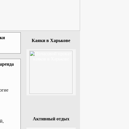
зки
Каяки в Харькове
 аренда
огие
Активный отдых
й,