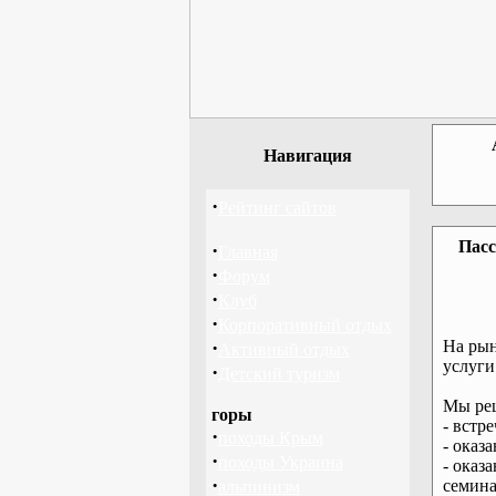
Навигация
·
Рейтинг сайтов
Пасс
·
Главная
·
Форум
·
Клуб
·
Корпоративный отдых
·
На рын
Активный отдых
услуги
·
Детский туризм
Мы реш
горы
- встр
·
походы Крым
- оказ
·
походы Украина
- оказ
·
семина
альпинизм