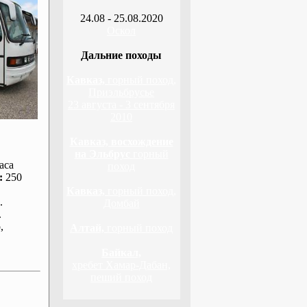
24.08 - 25.08.2020
Оскол
Дальние походы
Кавказ,
горный поход,
Приэльбрусье
23 августа - 3 сентября
2010
Кавказ, восхождение
на Эльбрус
горный
аса
поход
:
250
Кавказ,
горный поход,
.
Домбай
.
р
,
Алтай,
горный поход
Байкал,
хребет Хамар-Дабан,
пеший поход