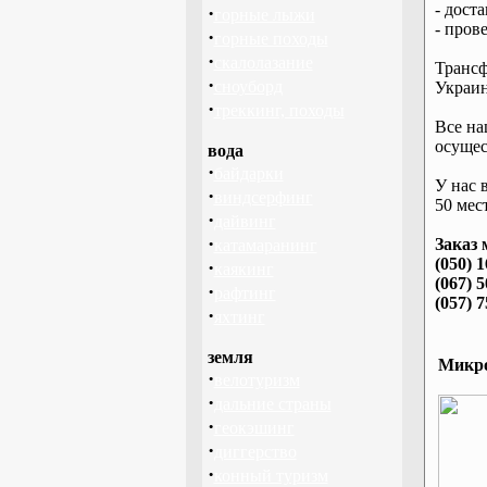
- дост
·
горные лыжи
- пров
·
горные походы
·
скалолазание
Трансф
·
сноуборд
Украин
·
треккинг, походы
Все на
осущес
вода
·
байдарки
У нас 
·
виндсерфинг
50 мест
·
дайвинг
·
Заказ 
катамаранинг
(050) 
·
каякинг
(067) 
·
рафтинг
(057) 
·
яхтинг
земля
Микро
·
велотуризм
·
дальние страны
·
геокэшинг
·
диггерство
·
конный туризм