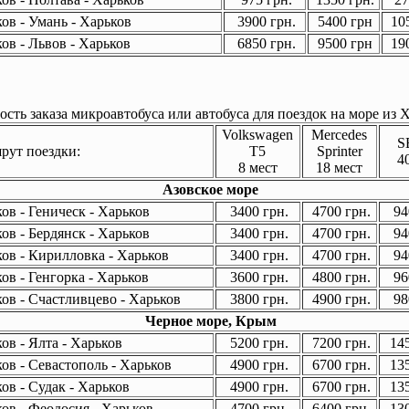
ов - Умань - Харьков
3900 грн.
5400 грн
105
ов - Львов - Харьков
6850 грн.
9500 грн
190
сть заказа микроавтобуса или автобуса для поездок на море из Х
Volkswagen
Mercedes
S
ут поездки:
T5
Sprinter
4
8 мест
18 мест
Азовское море
ов - Геническ - Харьков
3400 грн.
4700 грн.
94
ов - Бердянск - Харьков
3400 грн.
4700 грн.
94
ов - Кирилловка - Харьков
3400 грн.
4700 грн.
94
ов - Генгорка - Харьков
3600 грн.
4800 грн.
96
ов - Счастливцево - Харьков
3800 грн.
4900 грн.
98
Черное море, Крым
ов - Ялта - Харьков
5200 грн.
7200 грн.
145
ов - Севастополь - Харьков
4900 грн.
6700 грн.
135
ов - Судак - Харьков
4900 грн.
6700 грн.
135
ов - Феодосия - Харьков
4700 грн.
6400 грн.
130