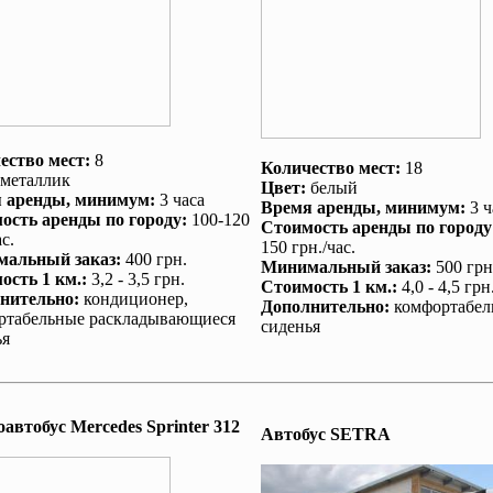
ество мест:
8
Количество мест:
18
металлик
Цвет:
белый
 аренды
, минимум:
3 часа
Время аренды
, минимум:
3 ч
ость аренды по городу
:
100-120
Стоимость аренды по городу
с.
150 грн./час.
альный заказ
:
400 грн.
Минимальный заказ
:
500 грн
ость 1 км.
:
3,2 - 3,5 грн.
Стоимость 1 км.
:
4,0 - 4,5 грн
нительно
:
кондиционер
,
Дополнительно
:
комфортабел
ртабельные раскладывающиеся
сиденья
ья
автобус Mеrcedes Sprinter 312
Автобус SETRA