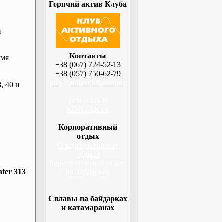
Горячий актив Клуба
й
Контакты
емя
+38 (067) 724-52-13
+38 (057) 750-62-79
info@activeclub.com.ua
, 40 и
activeclub В
КОНТАКТЕ
Корпоративный
отдых
О корпоративном
отдыхе
Корпоративный отдых
ter 313
на байдарках
Сплавы на байдарках
и катамаранах