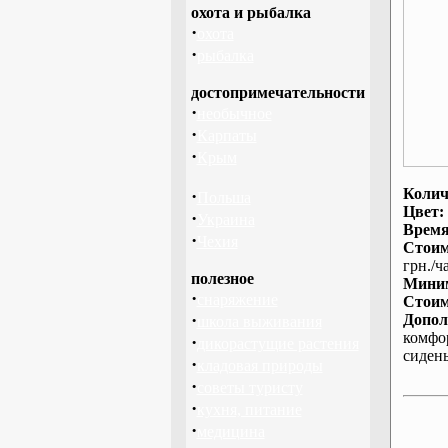
охота и рыбалка
·
охота
·
рыбалка
достопримечательности
·
необычное
·
Карпаты
·
Крым
Колич
·
Польша
Цвет:
·
Украина
Время
·
Чехия
Стоим
грн./ча
полезное
Миним
·
снаряжение
Стоим
·
Допол
школа выживания
комфо
·
дикорастущие растения
сиден
·
кладовая природы
·
советы туристу
·
кухня, питание
·
медицина