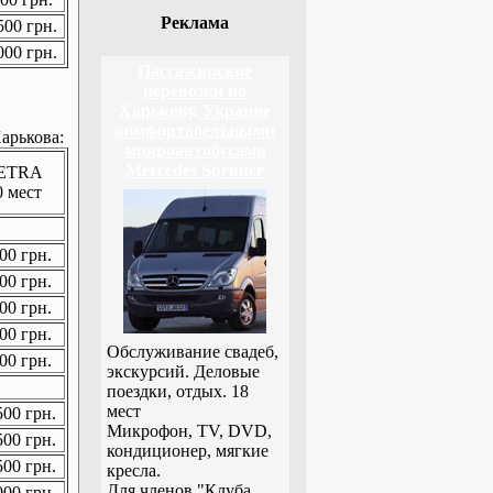
Реклама
00 грн.
00 грн.
Пассажирские
перевозки по
Харькову, Украине
комфортабельными
арькова:
микроавтобусами
Mercedes Sprinter
ETRA
0 мест
00 грн.
00 грн.
00 грн.
00 грн.
Обслуживание свадеб,
00 грн.
экскурсий. Деловые
поездки, отдых. 18
мест
00 грн.
Микрофон, TV, DVD,
00 грн.
кондиционер, мягкие
00 грн.
кресла.
Для членов "Клуба
00 грн.