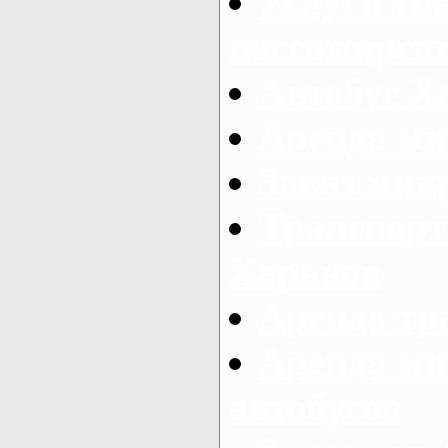
Услуги тр
пассажирски
Автобус Х
Аренда ми
Заказ мик
Транспорт
Харьков
Аренда тр
Аренда ми
автобусов