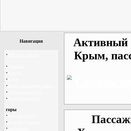
Активный о
Навигация
Крым, пас
·
Рейтинг сайтов
·
Главная
·
Форум
·
Клуб
·
Корпоративный отдых
·
Активный отдых
·
Детский туризм
горы
·
Пассаж
походы Крым
·
походы Украина
·
альпинизм