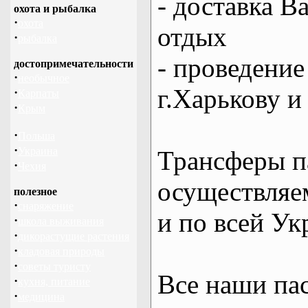
- доставка В
охота и рыбалка
·
охота
отдых
·
рыбалка
- проведение
достопримечательности
·
необычное
г.Харькову и
·
Карпаты
·
Крым
·
Польша
·
Украина
Трансферы п
·
Чехия
осуществляем
полезное
·
снаряжение
и по всей Ук
·
школа выживания
·
дикорастущие растения
·
кладовая природы
·
советы туристу
Все наши па
·
кухня, питание
·
медицина