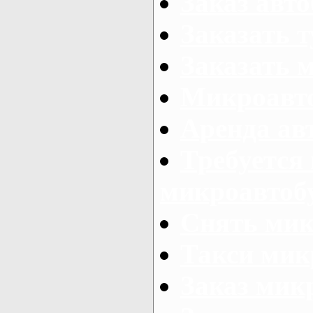
Заказ авто
Заказать 
Заказать 
Микроавто
Аренда авт
Требуется
микроавтоб
Снять мик
Такси мик
Заказ мик