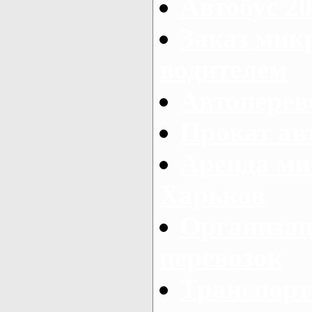
Автобус 20
Заказ мик
водителем
Автоперев
Прокат ав
Аренда ми
Харьков
Организац
перевозок
Транспорт