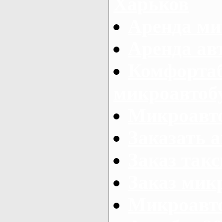
Харьков
Аренда ми
Аренда ав
Комфорта
микроавтоб
Микроавто
Заказать а
Заказ так
Заказ мик
Микроавто