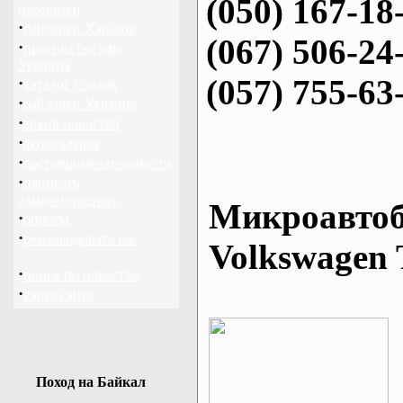
(050) 167-18
перевозки
·
байдарки Харьков
(067) 506-24
·
прогноз погоды
Украина
(057) 755-63
·
каталог ссылок
·
байдарки Украина
·
архив новостей
·
фотогалерея
·
достопримечательности
·
написать
администратору
Микроавтоб
·
опросы
·
рекомендовать нас
Volkswagen 
·
поиск по новостям
·
карта сайта
Поход на Байкал