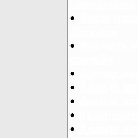
пассажиров
Заказ микр
Харьков
Заказать 
свадьбу
Аренда авт
Аренда ми
Аренда ав
Микроавтоб
Аренда авт