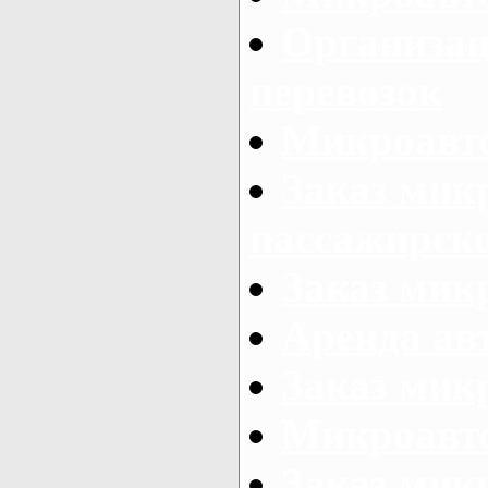
Организац
перевозок
Микроавто
Заказ мик
пассажирск
Заказ мик
Аренда авт
Заказ мик
Микроавто
Заказ микр