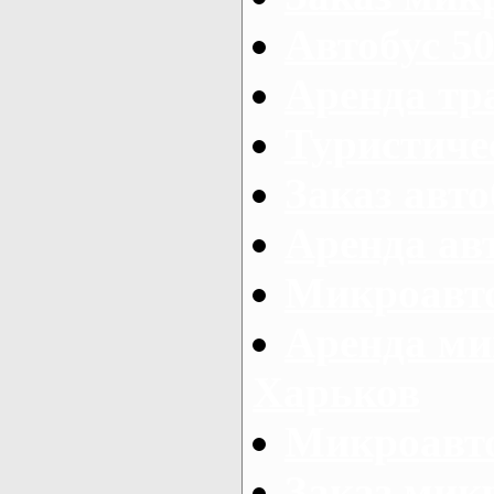
Автобус 50
Аренда тр
Туристиче
Заказ авто
Аренда ав
Микроавто
Аренда ми
Харьков
Микроавто
Заказ мик