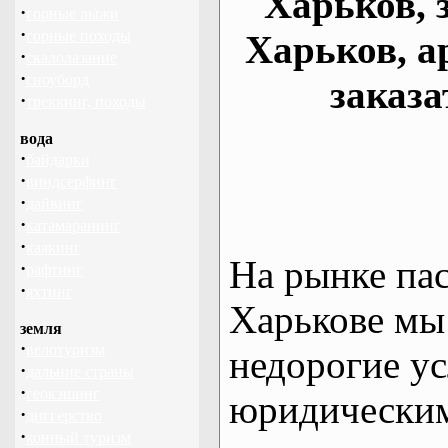
Харьков, 
·
горные лыжи
·
горные походы
Харьков, а
·
скалолазание
·
сноуборд
заказа
·
треккинг, походы
вода
·
байдарки
·
виндсерфинг
·
дайвинг
·
катамаранинг
·
каякинг
На рынке па
·
рафтинг
·
яхтинг
Харькове мы
земля
·
велотуризм
недорогие ус
·
дальние страны
·
геокэшинг
юридическим
·
диггерство
·
конный туризм