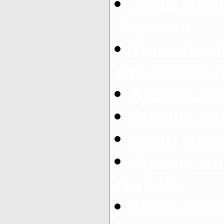
Заказ мик
Харьков
Транспорт
междугород
Аренда авт
Аренда авт
Заказ микр
Аренда ми
свадьбу
Заказ микр