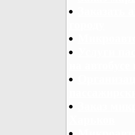
Заказать а
городу
Микроавто
Услуги па
на автобусе
Организац
пассажирски
Заказ микр
Харьков
Микроавто