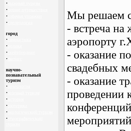
·
лыжный туризм
·
пешие путешествия
Мы решаем с
·
собачьи упряжки
·
спелеология
- встреча на 
город
аэропорту г.
·
гимнастика
·
ролики
- оказание 
·
скейтбординг
·
фитнес
свадебных м
научно-
познавательный
- оказание т
туризм
·
археология
проведении 
·
зеленый туризм
·
история
конференций
·
эзотерика
·
экологический туризм
мероприяти
·
этнографический
туризм