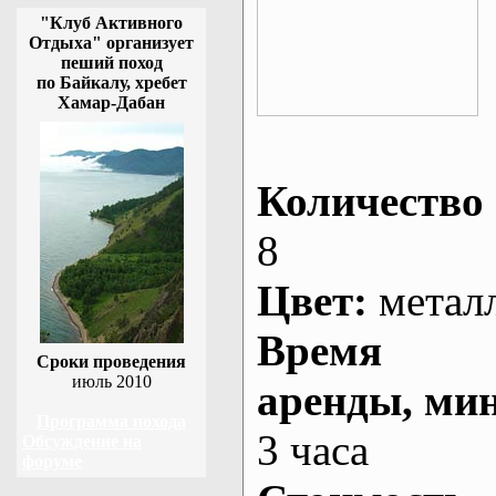
"Клуб Активного
Отдыха" организует
пеший поход
по Байкалу, хребет
Хамар-Дабан
Количество 
8
Цвет:
метал
Время
Сроки проведения
июль 2010
аренды
, ми
Программа похода
3 часа
Обсуждение на
форуме