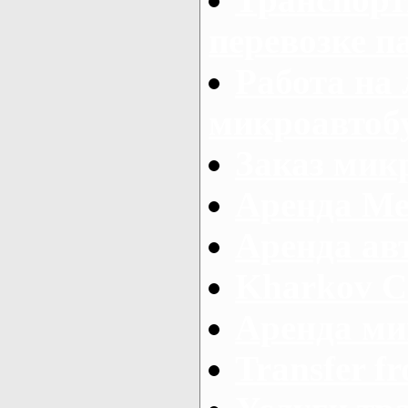
перевозке п
Работа на
микроавтоб
Заказ микр
Аренда Ме
Аренда авт
Kharkov C
Аренда ми
Transfer fr