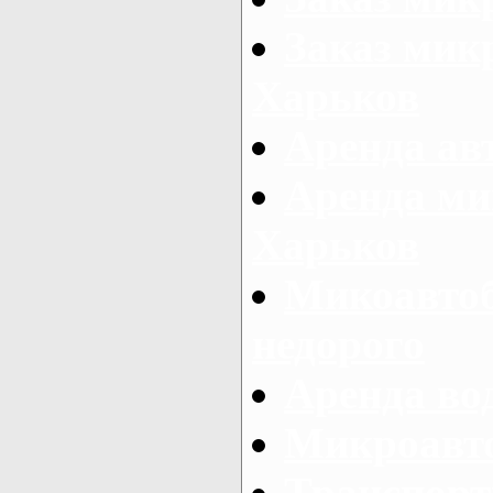
Заказ микр
Харьков
Аренда авт
Аренда ми
Харьков
Микоавтоб
недорого
Аренда во
Микроавто
Транспорт