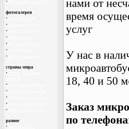
нами от несч
·
библиотека туриста
фотогалерея
время осуще
·
фото природы
·
фотообои зима
услуг
·
фотографии гор
·
фото цветов
·
фото животных
·
фото лошади
У нас в нали
·
фото дельфинов
микроавтобус
страны мира
·
погода в разных
18, 40 и 50 м
странах
·
флаги стран мира
·
валюты стран мира
·
столицы стран мира
·
Заказ микро
языки разных стран
·
климат стран мира
по телефона
разное
·
пассажирские