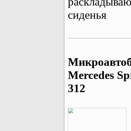
раскладыва
сиденья
Микроавтоб
Mеrcedes Sp
312