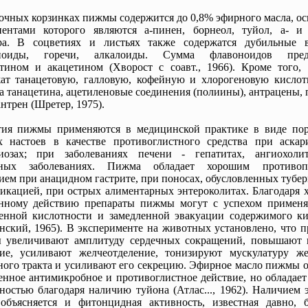
очных корзинках пижмы содержится до 0,8% эфирного масла, о
нентами которого являются a-пинен, борнеол, туйол, a- и 
ра. В соцветиях и листьях также содержатся дубильные в
ноиды, горечи, алкалоиды. Сумма флавоноидов предс
тином и акацетином (Хворост с соавт., 1966). Кроме того, 
ат танацетовую, галловую, кофейную и хлорогеновую кислот
а танацетина, ацетиленовые соединения (полиины), антрацены,
нтрен (Шретер, 1975).
тия пижмы применяются в медицинской практике в виде по
х настоев в качестве противоглистного средства при аскар
биозах; при заболеваниях печени - гепатитах, ангиохоли
ных заболеваниях. Пижма обладает хорошим противоп
ием при анацидном гастрите, при поносах, обусловленных тубе
икацией, при острых алиментарных энтероколитах. Благодаря 
онному действию препараты пижмы могут с успехом применя
енной кислотности и замедленной эвакуации содержимого к
нский, 1965). В эксперименте на животных установлено, что 
 увеличивают амплитуду сердечных сокращений, повышают 
ние, усиливают желчеотделение, тонизируют мускулатуру же
ого тракта и усиливают его секрецию. Эфирное масло пижмы о
нное антимикробное и противоглистное действие, но обладает
ностью благодаря наличию туйона (Атлас..., 1962). Наличием
объясняется и фитонцидная активность, известная давно, б