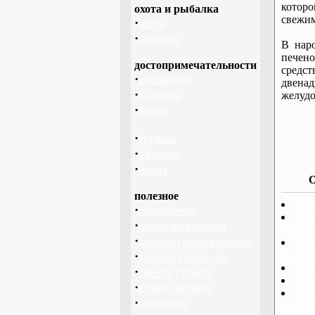
котор
охота и рыбалка
свежим
·
охота
·
рыбалка
В нар
печен
достопримечательности
средст
·
необычное
двена
·
Карпаты
желудо
·
Крым
·
Польша
·
Украина
·
Чехия
О
полезное
Абр
·
снаряжение
Адо
·
школа выживания
Patrin
·
дикорастущие растения
Аир
·
Acorus
кладовая природы
Ако
·
советы туристу
Ако
·
кухня, питание
Ако
·
медицина
septent