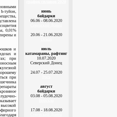
график сплавов 2020
сновными
июнь
b-туйон,
байдарки
ещества,
06.06 - 08.06.2020
тавлена
Северский Донец
соцветия
ы, 0,01%
20.06 - 21.06.2020
 пирены и
Оскол
июль
рошков и
катамараны, рафтинг
идозах и
10.07.2020
тах; при
Северский Донец
оносным
ркулезной
24.07 - 25.07.2020
хорошему
Рось
ться при
ишечника
август
препараты
байдарки
кровяное
03.08 - 05.08.2020
лудочно-
Ворскла
казывает
 высокой
17.08 - 18.08.2020
 эфирного
Северский Донец
лагодаря