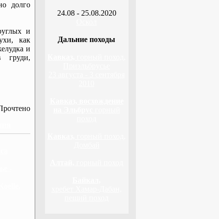
но долго
24.08 - 25.08.2020
Оскол
руглых и
Дальние походы
ухи, как
желудка и
Кавказ,
горный поход,
в груди,
Приэльбрусье
23 августа - 3 сентября
2010
Кавказ, восхождение
Прочтено
на Эльбрус
горный
поход
ния
Кавказ,
горный поход,
Домбай
ica
Алтай,
горный поход
ье -
Байкал,
oelle.
хребет Хамар-Дабан,
пеший поход