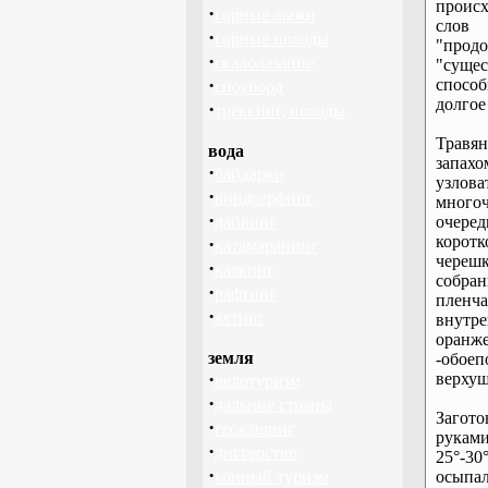
проис
·
горные лыжи
слов
·
горные походы
"прод
·
скалолазание
"суще
·
способ
сноуборд
долгое
·
треккинг, походы
Травя
вода
запахо
·
байдарки
узлов
·
виндсерфинг
много
·
дайвинг
очере
корот
·
катамаранинг
череш
·
каякинг
собран
·
рафтинг
пленча
·
яхтинг
внутр
оранже
земля
-обоеп
·
верхуш
велотуризм
·
дальние страны
Загот
·
геокэшинг
руками
·
диггерство
25°-30
·
конный туризм
осыпал