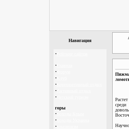
Навигация
·
Рейтинг сайтов
·
Главная
·
Форум
Пижма 
·
Клуб
ломотн
·
Корпоративный отдых
·
Активный отдых
·
Детский туризм
Растет
среди
горы
доволь
·
походы Крым
Восточ
·
походы Украина
Науч
·
альпинизм