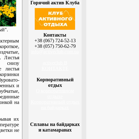
Горячий актив Клуба
ый".
Контакты
+38 (067) 724-52-13
актерным
+38 (057) 750-62-79
ороткое,
info@activeclub.com.ua
здчатые,
. Листья
activeclub В
, снизу
КОНТАКТЕ
е листья
корзинки
Корпоративный
буровато-
отдых
ренных и
О корпоративном
убчатые,
отдыхе
рединные
Корпоративный отдых
ронкой на
на байдарках
рывая их
Сплавы на байдарках
пературе
и катамаранах
цветки не