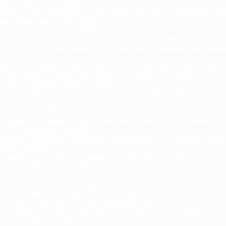
нит, борец - Aconitum L.
ромеда многолистная, подбел многолистный - Andromeda polif
ра сибирская - Aster sibiricus L.
ра татарская - Aster tataricus L.
рагал сходный - Astragalus propinquus Schischkin.
ульник болотный, гонобобель, чушатник, чушачий багульник
alustre L. s. str.
ан толстолистный, камнеломка толстолистная, салай, качин
- Bergenia crassifolia (L.) Fritsch - Saxifraga crassifolia L.
анец, гуперция - Huperzia Bernh.
барис сибирский, шармадон - Berberis sibirica Pallas.
мачок крупноцветковый, кукушкины сапожки красные -
edium macranthon Sw.
мачок настоящий, венерин башмачок желтый, кукушкин б
 - Cypripedium calceolus L.
мачок пятнистый, башмачок крапчатый, кукушкины сапож
edium guttatum Sw.
манния восточная - Beckmannia syzigachne (Steudel) Fern.
ена черная, блекота - Hyoscyamus niger L.
озор болотный, перелойка, белоцветка, золотничка, белоройк
нная трава - Parnassia palustris L.
окрыльник болотный - Calla palustris L.
еза плосколистная - Betula platyphylla Sukaczev.
еза повислая, береза бородавчатая, береза белая - Betula pendu
rrucosa Ehrh. - В. alba L.