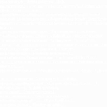
еза пушистая - Betula pubescens Ehrh.
як щетинистый, осот розовый, осот лиловый - Cirsium setosu
) Bieb. - С. argunense DC.
ьшеголовник восточный, рапонтикум восточный, левзея
овидная, маралий корень - Rhaponticum orientale (Serg.) Pesch
hamoides subsp. orientale (Serg.) Soscov - Leuzea carthamoides su
lis Serg.
щевик рассеченнолистный - Heracleum dissectum Ledeb.
рышник даурский - Crataegus dahurica Koehne ex Schneider.
рышник кроваво-красный - Crataegus sanguinea Pallas.
сника обыкновенная, брусниця, родококкум, уулах отон - Va
daea L. - Rhodococcum vitis-idaea (L.) Avrorin
ра плющевидная - Glechoma hederaceae L.
ина сибирская, бузина красная - Sambucus sibirica Nakai.
ериана алтайская, валериана Турчанинова - Valeriana altaica 
ninovii Grubov.
ериана заенисейская - Valeriana transjenisensis Kreyer - V. umb
ериана головчатая - Valeriana capitata Pallas.
ериана очереднолистная - Valeriana alternifolia Ledeb. - V.
aicalensis Sumn. - V. dahurica Sumn.
илек синий - Centaurea cyanus L.
илек скабиозовый - Centaurea scabiosa L.
илистник вонючий - Thalictrum foetidum L.
илистник малый - Thalictrum minus L.