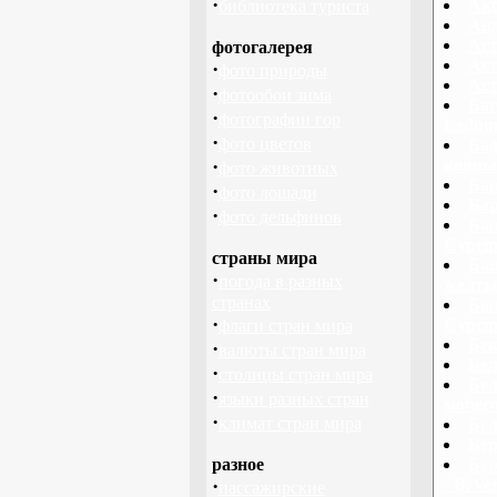
·
Ако
библиотека туриста
Анд
Аст
фотогалерея
Аст
·
фото природы
Аст
·
фотообои зима
Баг
·
фотографии гор
Ledum p
·
фото цветов
Бад
·
кояшан 
фото животных
Бар
·
фото лошади
Бар
·
фото дельфинов
Баш
Cyprip
страны мира
Баш
·
погода в разных
желтый
странах
Баш
·
Cyprip
флаги стран мира
Бек
·
валюты стран мира
Бел
·
столицы стран мира
Бел
·
языки разных стран
мочего
·
климат стран мира
Бел
Бер
разное
Бер
·
- В. ve
пассажирские