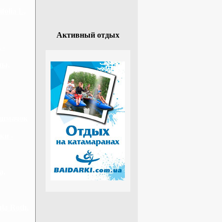
olia L.
Активный отдых
 -
цы,
ашмачок
ки -
а,
la Roth.