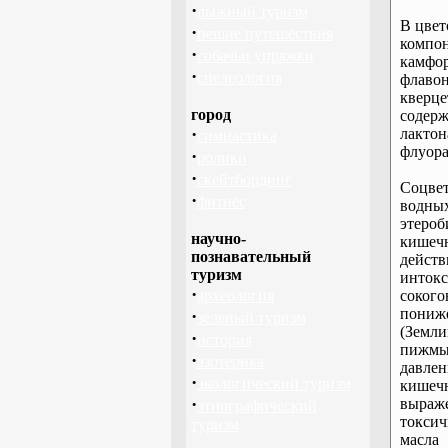
·
лыжный туризм
В цвет
·
пешие путешествия
компо
·
собачьи упряжки
камфо
·
спелеология
флаво
кверце
город
содерж
·
лактон
гимнастика
флуора
·
ролики
·
скейтбординг
Соцве
·
фитнес
водны
этеро
научно-
кишеч
познавательный
действ
туризм
интокс
·
археология
соког
пониж
·
зеленый туризм
(Земли
·
история
пижмы
·
эзотерика
давле
·
экологический туризм
кишечн
·
выраже
этнографический
токсич
туризм
масла 