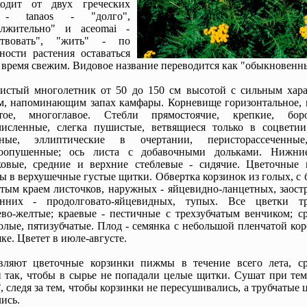
ходит от двух греческих
 - tanaos - "долго",
олжительно" и aceomai -
ствовать", "жить" - по
ности растения оставаться
 время свежим. Видовое название переводится как "обыкновенн
нистый многолетник от 50 до 150 см высотой с сильным хар
м, напоминающим запах камфары. Корневище горизонтальное, к
атое, многоглавое. Стебли прямостоячие, крепкие, боро
численные, слегка пушистые, ветвящиеся только в соцветии
дные, эллиптические в очертании, перисторассеченные
коопушенные; ось листа с добавочными дольками. Нижни
ковые, средние и верхние стеблевые - сидячие. Цветочные 
ы в верхушечные густые щитки. Обвертка корзинок из голых, с 
тым краем листочков, наружных - яйцевидно-ланцетных, заост
енних - продолговато-яйцевидных, тупых. Все цветки тр
во-желтые; краевые - пестичные с трехзубчатым венчиком; с
олые, пятизубчатые. Плод - семянка с небольшой пленчатой ко
ке. Цветет в июле-августе.
овляют цветочные корзинки пижмы в течение всего лета, с
 так, чтобы в сырье не попадали целые щитки. Сушат при тем
°, следя за тем, чтобы корзинки не пересушивались, а трубчатые 
ись.