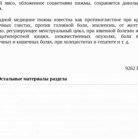
ой мясо, обложенное соцветиями пижмы, сохраняется доволь
.
одной медицине пижма известна как противоглистное при к
очных глистах, против головной боли, эпилепсии, от желт
во, регулирующее менструальный цикл, при язвенной болезни 
дцатиперстной кишки, злокачественных опухолях, боли 
чных и кишечных болях, при холециститах и гепатите и т. д.
9262 
стальные материалы раздела
Дикорастущие полезные расте
икос сибирский - Armeniaca sibirica (L.) Lam.
нис сибирский, горицвет сибирский, стародубка - Adonis sibir
 ex Ledeb.
, ирный корень, аир болотный, ир, явр, лепеха, татарское зел
 calamus L.
нит вьющийся, борец вьющийся - Aconitum volubile Pallas ex K
нит Кузнецова - Aconitum kusnezoffii Reichb.
нит северный, борец северный, аконит высокий - Aconitum
rionale Koelle - A. excelsum Reichb.