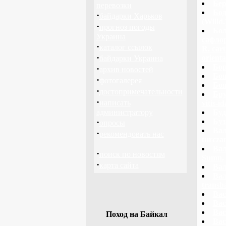
Бер
перевозки
Бод
·
байдарки Харьков
(Willd.
·
прогноз погоды
Бол
Украина
сафлор
·
каталог ссылок
R. cart
·
orienta
байдарки Украина
Бор
·
архив новостей
Боя
·
фотогалерея
Боя
·
достопримечательности
Бру
·
написать
vitis-i
администратору
Буд
·
Буз
опросы
Вал
·
рекомендовать нас
turcza
Вал
·
поиск по новостям
Sumn.
·
карта сайта
Вал
Вал
transb
Вас
Вас
Вас
Поход на Байкал
Вас