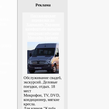
Реклама
m
Пассажирские
kova -
перевозки по
bsp.
Харькову, Украине
комфортабельными
микроавтобусами
Mercedes Sprinter
ccinium
Sumn. V.
rosa
Обслуживание свадеб,
экскурсий. Деловые
поездки, отдых. 18
мест
Микрофон, TV, DVD,
кондиционер, мягкие
кресла.
Для членов "Клуба