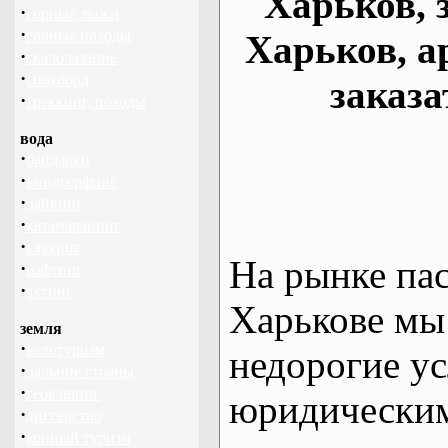
Харьков, 
·
горные лыжи
·
горные походы
Харьков, а
·
скалолазание
·
сноуборд
заказа
·
треккинг, походы
вода
·
байдарки
·
виндсерфинг
·
дайвинг
·
катамаранинг
·
каякинг
На рынке па
·
рафтинг
·
яхтинг
Харькове мы
земля
·
велотуризм
недорогие ус
·
дальние страны
·
геокэшинг
юридическим
·
диггерство
·
конный туризм