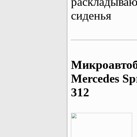
раскладыва
сиденья
Микроавтоб
Mеrcedes Sp
312