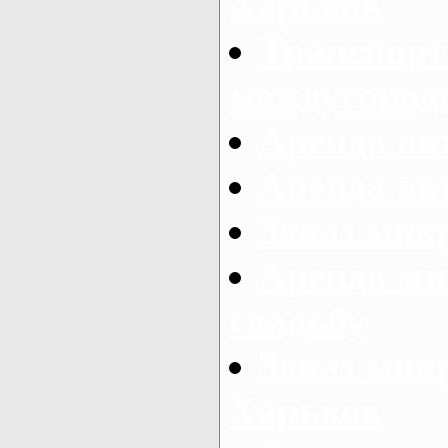
Харьков
Транспорт
междугород
Аренда авт
Аренда авт
Заказ микр
Аренда ми
свадьбу
Заказ микр
Харьков