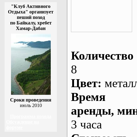
"Клуб Активного
Отдыха" организует
пеший поход
по Байкалу, хребет
Хамар-Дабан
Количество 
8
Цвет:
метал
Время
Сроки проведения
июль 2010
аренды
, ми
Программа похода
3 часа
Обсуждение на
форуме