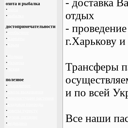
- доставка В
охота и рыбалка
·
охота
отдых
·
рыбалка
- проведение
достопримечательности
·
необычное
г.Харькову и
·
Карпаты
·
Крым
·
Польша
·
Украина
Трансферы п
·
Чехия
осуществляем
полезное
·
снаряжение
и по всей Ук
·
школа выживания
·
дикорастущие растения
·
кладовая природы
·
советы туристу
Все наши па
·
кухня, питание
·
медицина