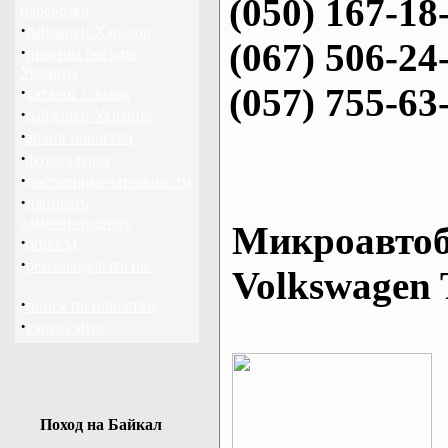
(050) 167-18
перевозки
·
байдарки Харьков
(067) 506-24
·
прогноз погоды
Украина
(057) 755-63
·
каталог ссылок
·
байдарки Украина
·
архив новостей
·
фотогалерея
·
достопримечательности
·
написать
администратору
Микроавтоб
·
опросы
·
рекомендовать нас
Volkswagen 
·
поиск по новостям
·
карта сайта
Поход на Байкал