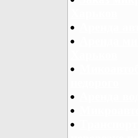
Харьков
Аренда авт
Аренда ми
Харьков
Микоавтоб
недорого
Аренда во
Микроавто
Транспорт
перевозке п