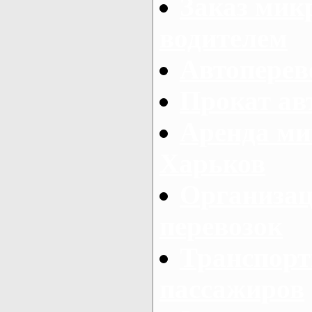
Заказ мик
водителем
Автоперев
Прокат ав
Аренда ми
Харьков
Организац
перевозок
Транспорт
пассажиров