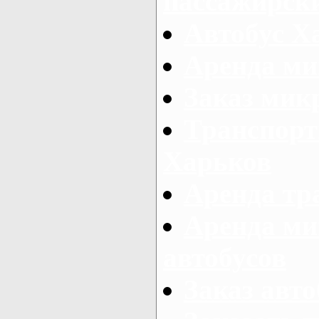
пассажирски
Автобус Х
Аренда ми
Заказ мик
Транспорт
Харьков
Аренда тр
Аренда ми
автобусов
Заказ авто