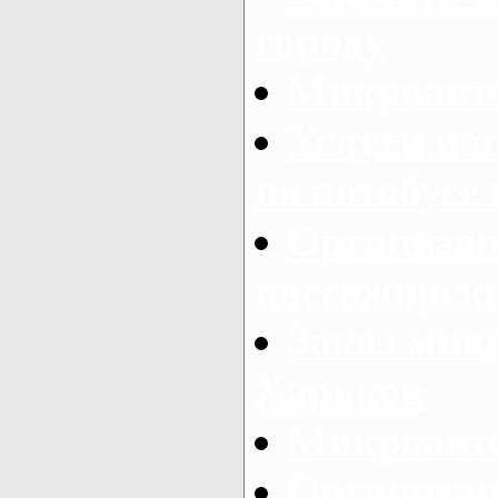
городу
Микроавто
Услуги па
на автобусе
Организац
пассажирски
Заказ микр
Харьков
Микроавто
Организац