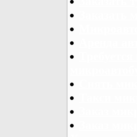
Заказать 
Заказать 
Микроавто
Аренда авт
Требуется
микроавтоб
Снять мик
Такси мик
Заказ мик
Заказ мик