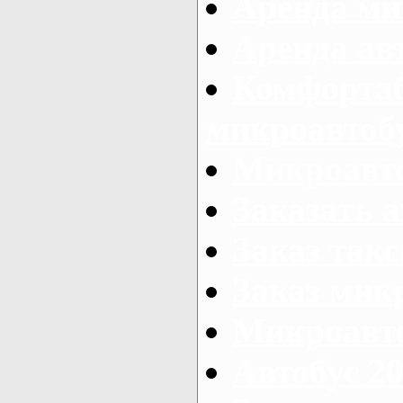
Аренда ми
Аренда ав
Комфорта
микроавтоб
Микроавто
Заказать а
Заказ так
Заказ мик
Микроавто
Автобус 20