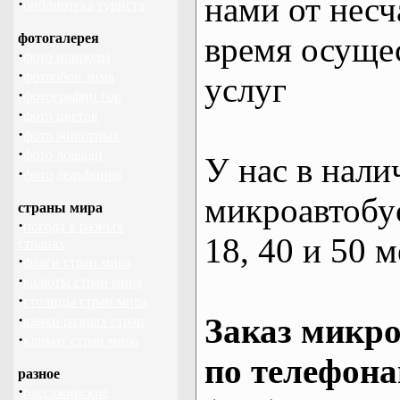
нами от несч
·
библиотека туриста
фотогалерея
время осуще
·
фото природы
·
фотообои зима
услуг
·
фотографии гор
·
фото цветов
·
фото животных
·
фото лошади
У нас в нали
·
фото дельфинов
микроавтобус
страны мира
·
погода в разных
18, 40 и 50 м
странах
·
флаги стран мира
·
валюты стран мира
·
столицы стран мира
·
Заказ микро
языки разных стран
·
климат стран мира
по телефона
разное
·
пассажирские