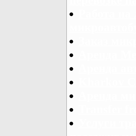
Работа на
микроавтоб
Заказ микр
Аренда Ме
Аренда авт
Kharkov C
Аренда ми
Transfer fr
Услуги тр