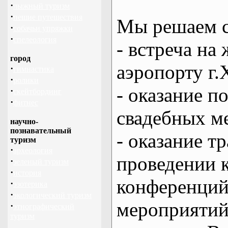
·
лыжный туризм
·
пешие путешествия
Мы решаем с
·
собачьи упряжки
·
спелеология
- встреча на 
город
аэропорту г.
·
гимнастика
·
ролики
- оказание 
·
скейтбординг
·
фитнес
свадебных м
научно-
познавательный
- оказание т
туризм
·
археология
проведении 
·
зеленый туризм
·
история
конференций
·
эзотерика
·
экологический туризм
мероприяти
·
этнографический
туризм