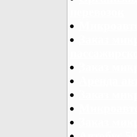
перевозок
Микроавто
Заказ мик
пассажирск
Заказ мик
Аренда авт
Заказ мик
Микроавто
Заказ микр
Автобус 50