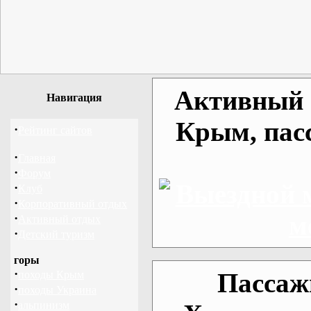
Активный о
Навигация
Крым, пас
·
Рейтинг сайтов
·
Главная
·
Форум
·
Клуб
·
Корпоративный отдых
·
Активный отдых
·
Детский туризм
горы
·
Пассаж
походы Крым
·
походы Украина
·
альпинизм