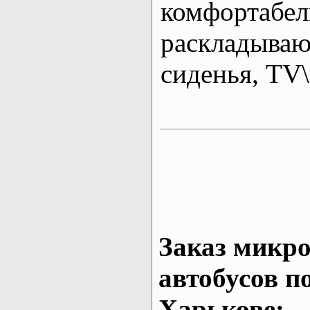
комфортабе
раскладыва
сиденья, T
Заказ микро
автобусов п
Харькове: