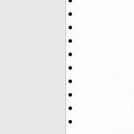
Микроавто
Заказ микр
Автобус 50
Аренда тр
Туристиче
Заказ авто
Аренда ав
Микроавто
Аренда ми