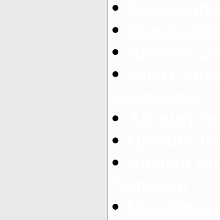
Заказ мик
Микроавто
Автобус 20
Заказ мик
водителем
Автоперев
Прокат ав
Аренда ми
Харьков
Организац