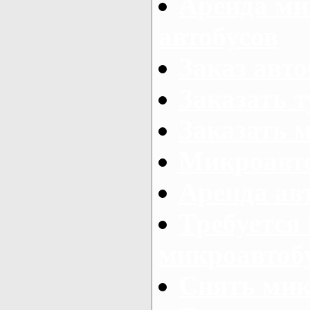
Аренда ми
автобусов
Заказ авто
Заказать 
Заказать 
Микроавто
Аренда авт
Требуется
микроавтоб
Снять мик