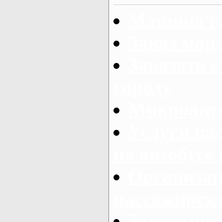
Машина на
Заказ мар
Заказать а
городу
Микроавто
Услуги па
на автобусе
Организац
пассажирски
Заказ микр