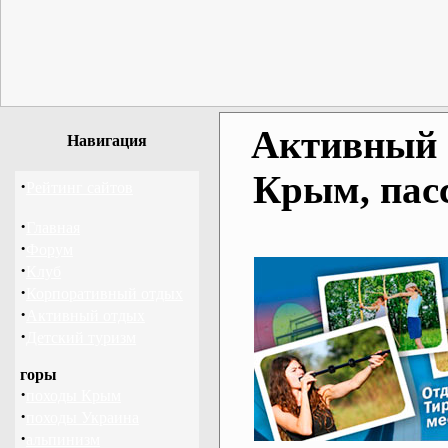
Активный о
Навигация
Крым, пас
·
Рейтинг сайтов
·
Главная
·
Форум
·
Клуб
·
Корпоративный отдых
·
Активный отдых
·
Детский туризм
горы
·
походы Крым
·
походы Украина
·
альпинизм