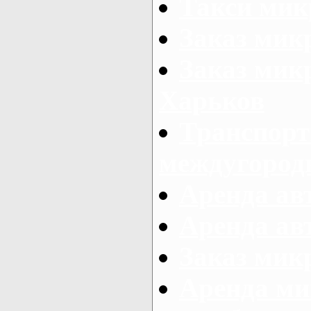
Такси мик
Заказ мик
Заказ мик
Харьков
Транспорт
междугород
Аренда авт
Аренда авт
Заказ микр
Аренда ми