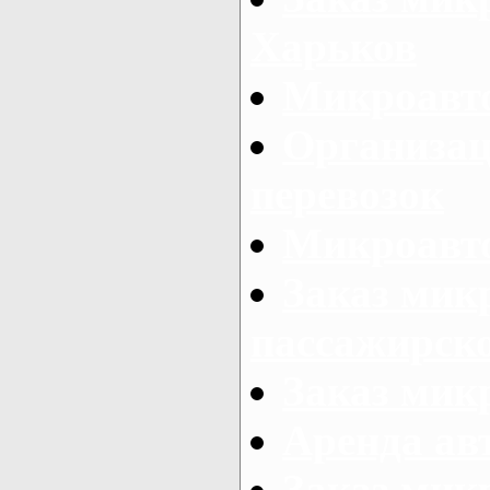
Харьков
Микроавто
Организац
перевозок
Микроавто
Заказ мик
пассажирск
Заказ мик
Аренда авт
Заказ мик