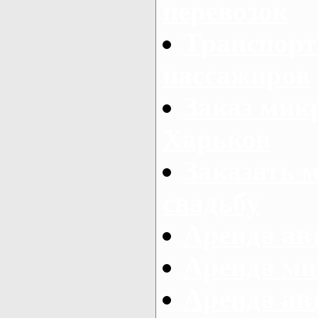
перевозок
Транспорт
пассажиров
Заказ микр
Харьков
Заказать 
свадьбу
Аренда авт
Аренда ми
Аренда ав