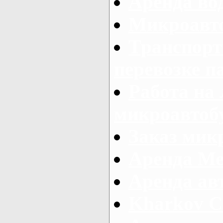
Аренда во
Микроавто
Транспорт
перевозке п
Работа на
микроавтоб
Заказ микр
Аренда Ме
Аренда авт
Kharkov C