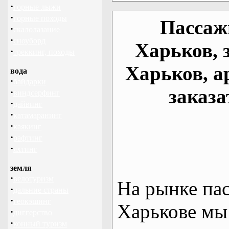
·
горные лыжи
·
горные походы
Пассаж
·
скалолазание
·
сноуборд
Харьков, 
·
треккинг, походы
Харьков, а
вода
·
байдарки
заказа
·
виндсерфинг
·
дайвинг
·
катамаранинг
·
каякинг
·
рафтинг
·
яхтинг
земля
·
велотуризм
На рынке па
·
дальние страны
·
геокэшинг
Харькове мы
·
диггерство
·
конный туризм