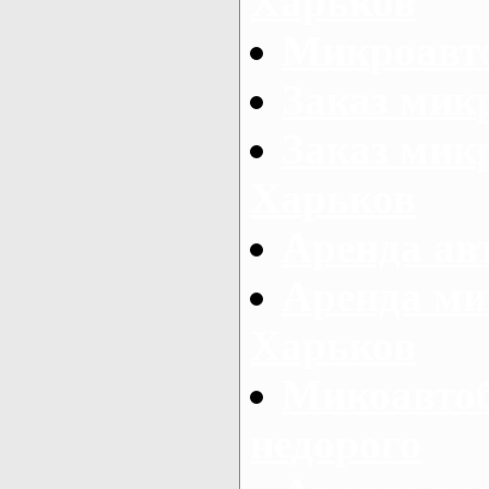
Харьков
Микроавто
Заказ мик
Заказ микр
Харьков
Аренда авт
Аренда ми
Харьков
Микоавтоб
недорого