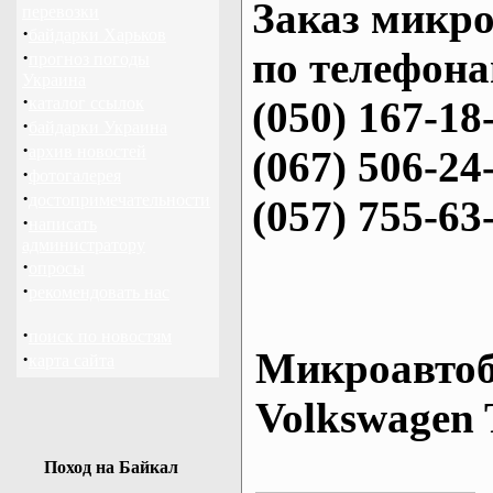
Заказ микро
перевозки
·
байдарки Харьков
по телефона
·
прогноз погоды
Украина
·
каталог ссылок
(050) 167-18
·
байдарки Украина
·
архив новостей
(067) 506-24
·
фотогалерея
·
достопримечательности
(057) 755-63
·
написать
администратору
·
опросы
·
рекомендовать нас
·
поиск по новостям
Микроавтоб
·
карта сайта
Volkswagen 
Поход на Байкал