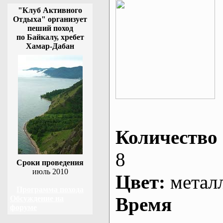
"Клуб Активного
Отдыха" организует
пеший поход
по Байкалу, хребет
Хамар-Дабан
Количество 
8
Сроки проведения
июль 2010
Цвет:
метал
Программа похода
Время
Обсуждение на
форуме