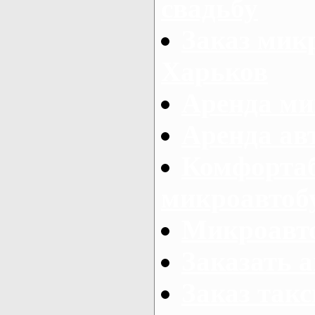
свадьбу
Заказ микр
Харьков
Аренда ми
Аренда ав
Комфорта
микроавтоб
Микроавто
Заказать а
Заказ так