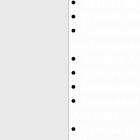
Аренда ми
Transfer fr
Услуги тр
пассажирски
Автобус Х
Аренда ми
Заказ мик
Транспорт
Харьков
Аренда тр