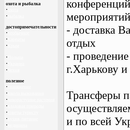
конференций
охота и рыбалка
·
охота
мероприяти
·
рыбалка
- доставка В
достопримечательности
·
необычное
·
отдых
Карпаты
·
Крым
- проведение
·
Польша
·
Украина
г.Харькову и
·
Чехия
полезное
·
снаряжение
Трансферы п
·
школа выживания
·
дикорастущие растения
осуществляем
·
кладовая природы
·
советы туристу
и по всей Ук
·
кухня, питание
·
медицина