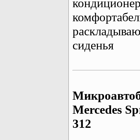
кондиционе
комфортабе
раскладыва
сиденья
Микроавтоб
Mеrcedes Sp
312