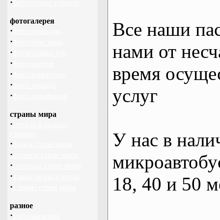
·
библиотека туриста
фотогалерея
Все наши па
·
фото природы
·
фотообои зима
нами от несч
·
фотографии гор
·
фото цветов
время осуще
·
фото животных
·
фото лошади
услуг
·
фото дельфинов
страны мира
·
погода в разных
У нас в нали
странах
·
флаги стран мира
·
валюты стран мира
микроавтобус
·
столицы стран мира
·
языки разных стран
18, 40 и 50 м
·
климат стран мира
разное
·
пассажирские