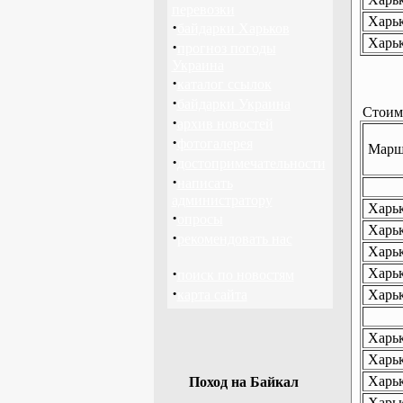
перевозки
Харьк
·
байдарки Харьков
Харьк
·
прогноз погоды
Украина
·
каталог ссылок
·
байдарки Украина
Стоимо
·
архив новостей
·
фотогалерея
Маршр
·
достопримечательности
·
написать
администратору
Харьк
·
опросы
Харьк
·
рекомендовать нас
Харьк
·
Харьк
поиск по новостям
·
карта сайта
Харьк
Харьк
Харьк
Харьк
Поход на Байкал
Харьк