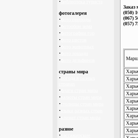
·
библиотека туриста
Заказ 
(050) 
фотогалерея
(067) 
·
фото природы
(057) 
·
фотообои зима
·
фотографии гор
·
фото цветов
·
фото животных
·
фото лошади
Маршр
·
фото дельфинов
Харьк
страны мира
·
погода в разных
Харьк
странах
Харьк
·
флаги стран мира
Харьк
·
валюты стран мира
Харьк
·
столицы стран мира
Харьк
·
языки разных стран
Харьк
·
климат стран мира
Харьк
разное
Харьк
·
пассажирские
Харьк