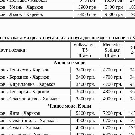
ов - Умань - Харьков
3900 грн.
5400 грн
105
ов - Львов - Харьков
6850 грн.
9500 грн
190
сть заказа микроавтобуса или автобуса для поездок на море из Х
Volkswagen
Mercedes
S
ут поездки:
T5
Sprinter
4
8 мест
18 мест
Азовское море
ов - Геническ - Харьков
3400 грн.
4700 грн.
94
ов - Бердянск - Харьков
3400 грн.
4700 грн.
94
ов - Кирилловка - Харьков
3400 грн.
4700 грн.
94
ов - Генгорка - Харьков
3600 грн.
4800 грн.
96
ов - Счастливцево - Харьков
3800 грн.
4900 грн.
98
Черное море, Крым
ов - Ялта - Харьков
5200 грн.
7200 грн.
145
ов - Севастополь - Харьков
4900 грн.
6700 грн.
135
ов - Судак - Харьков
4900 грн.
6700 грн.
135
ов - Феодосия - Харьков
4700 грн.
6400 грн.
130