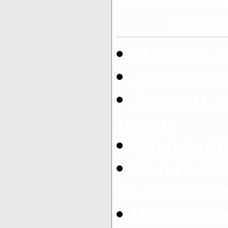
заказа
Машина на
Заказ мар
Заказать а
городу
Микроавто
Услуги па
на автобусе
Организац