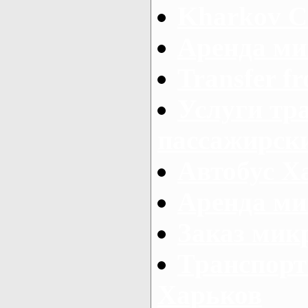
Kharkov C
Аренда ми
Transfer fr
Услуги тр
пассажирски
Автобус Х
Аренда ми
Заказ мик
Транспорт
Харьков