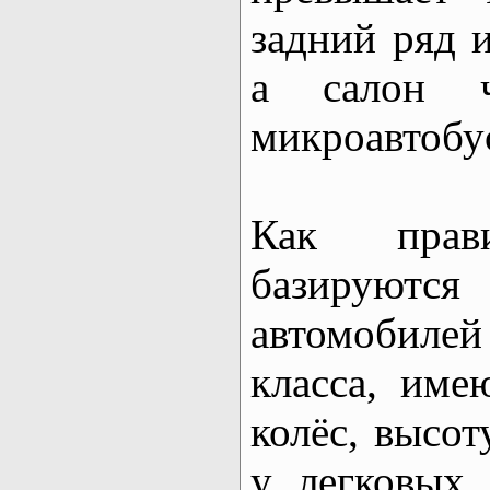
задний ряд и
а салон 
микроавтобу
Как прави
базируютс
автомобилей
класса, име
колёс, высо
у легковых 