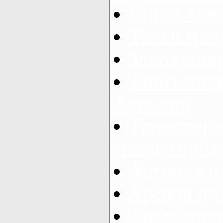
Снять мик
Такси мик
Заказ мик
Заказ мик
Харьков
Транспорт
междугород
Аренда авт
Аренда авт
Заказ микр