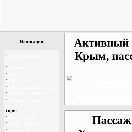
Активный о
Навигация
Крым, пас
·
Рейтинг сайтов
·
Главная
·
Форум
·
Клуб
·
Корпоративный отдых
·
Активный отдых
·
Детский туризм
горы
·
Пассаж
походы Крым
·
походы Украина
·
альпинизм