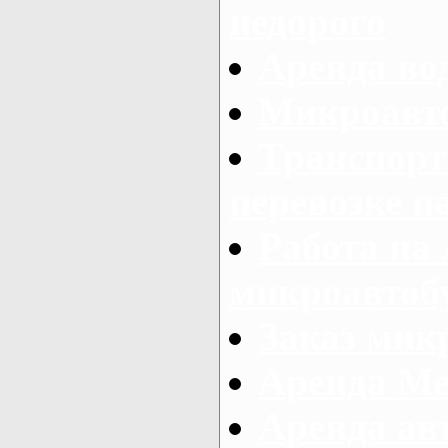
недорого
Аренда во
Микроавто
Транспорт
перевозке п
Работа на
микроавтоб
Заказ микр
Аренда Ме
Аренда авт