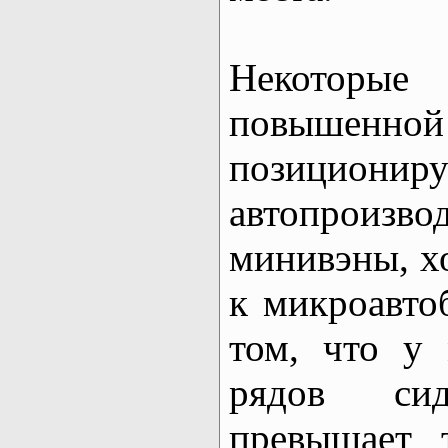
Некоторые 
повышен
позиционир
автопрои
минивэны, х
к микроавто
том, что у 
рядов си
превышает 