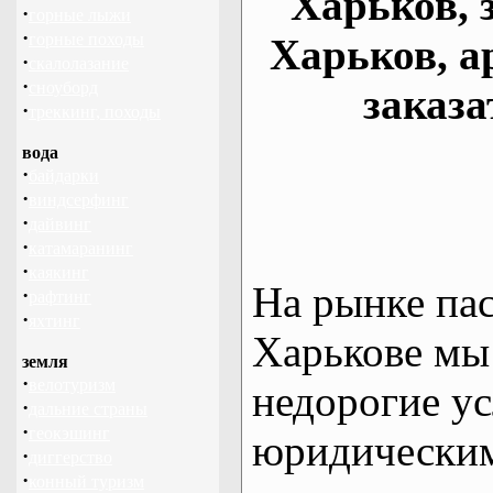
Харьков, 
·
горные лыжи
·
горные походы
Харьков, а
·
скалолазание
·
сноуборд
заказа
·
треккинг, походы
вода
·
байдарки
·
виндсерфинг
·
дайвинг
·
катамаранинг
·
каякинг
На рынке па
·
рафтинг
·
яхтинг
Харькове мы
земля
·
велотуризм
недорогие ус
·
дальние страны
·
геокэшинг
юридическим
·
диггерство
·
конный туризм