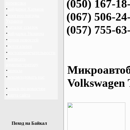
(050) 167-18
перевозки
·
байдарки Харьков
(067) 506-24
·
прогноз погоды
Украина
(057) 755-63
·
каталог ссылок
·
байдарки Украина
·
архив новостей
·
фотогалерея
·
достопримечательности
·
написать
администратору
Микроавтоб
·
опросы
·
рекомендовать нас
Volkswagen 
·
поиск по новостям
·
карта сайта
Поход на Байкал