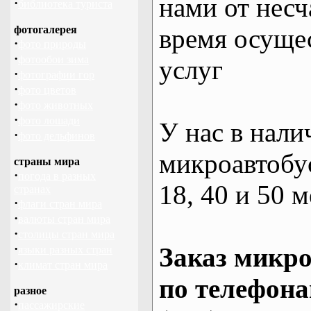
нами от несч
·
библиотека туриста
фотогалерея
время осуще
·
фото природы
·
фотообои зима
услуг
·
фотографии гор
·
фото цветов
·
фото животных
·
фото лошади
У нас в нали
·
фото дельфинов
микроавтобус
страны мира
·
погода в разных
18, 40 и 50 м
странах
·
флаги стран мира
·
валюты стран мира
·
столицы стран мира
·
Заказ микро
языки разных стран
·
климат стран мира
по телефона
разное
·
пассажирские