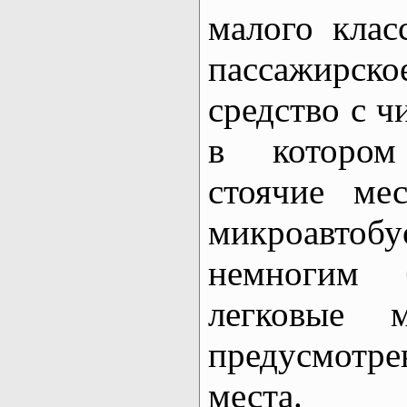
малого кла
пассажирск
средство с ч
в котором
стоячие ме
микроавтоб
немногим б
легковые 
предусмотр
места.