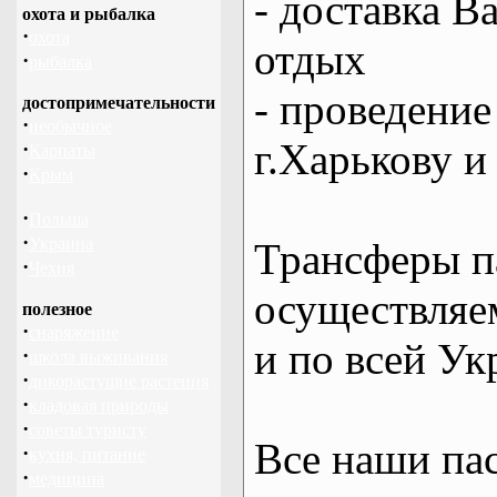
- доставка В
охота и рыбалка
·
охота
отдых
·
рыбалка
- проведение
достопримечательности
·
необычное
г.Харькову и
·
Карпаты
·
Крым
·
Польша
·
Украина
Трансферы п
·
Чехия
осуществляем
полезное
·
снаряжение
и по всей Ук
·
школа выживания
·
дикорастущие растения
·
кладовая природы
·
советы туристу
Все наши па
·
кухня, питание
·
медицина