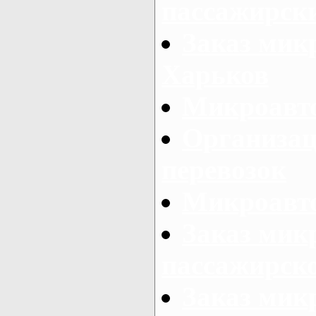
пассажирски
Заказ микр
Харьков
Микроавто
Организац
перевозок
Микроавто
Заказ мик
пассажирск
Заказ мик