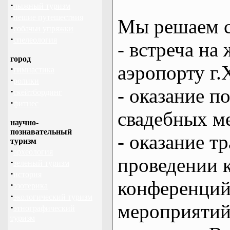
·
лыжный туризм
·
пешие путешествия
Мы решаем с
·
собачьи упряжки
·
спелеология
- встреча на 
город
аэропорту г.
·
гимнастика
·
ролики
- оказание 
·
скейтбординг
·
фитнес
свадебных м
научно-
познавательный
- оказание т
туризм
·
археология
проведении 
·
зеленый туризм
·
история
конференций
·
эзотерика
·
экологический туризм
мероприяти
·
этнографический
туризм