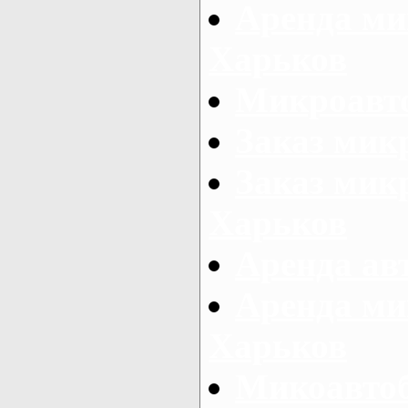
Аренда ми
Харьков
Микроавто
Заказ мик
Заказ микр
Харьков
Аренда авт
Аренда ми
Харьков
Микоавтоб