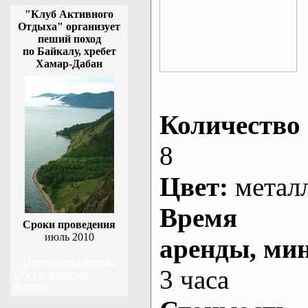
"Клуб Активного
Отдыха" организует
пеший поход
по Байкалу, хребет
Хамар-Дабан
Количество 
8
Цвет:
метал
Время
Сроки проведения
июль 2010
аренды
, ми
Программа похода
3 часа
Обсуждение на
форуме