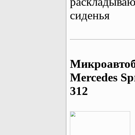
раскладыва
сиденья
Микроавтоб
Mеrcedes Sp
312