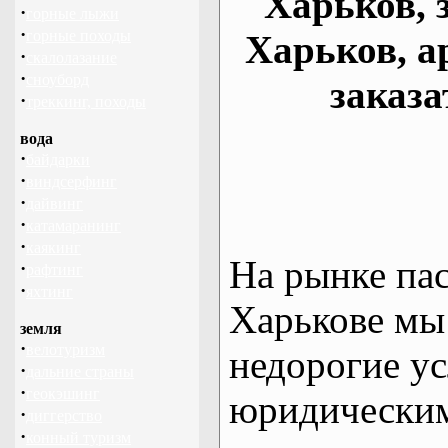
Харьков, 
·
горные лыжи
·
горные походы
Харьков, а
·
скалолазание
·
сноуборд
заказа
·
треккинг, походы
вода
·
байдарки
·
виндсерфинг
·
дайвинг
·
катамаранинг
·
каякинг
На рынке па
·
рафтинг
·
яхтинг
Харькове мы
земля
·
велотуризм
недорогие ус
·
дальние страны
·
геокэшинг
юридическим
·
диггерство
·
конный туризм