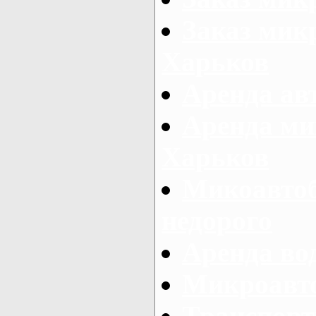
Заказ микр
Харьков
Аренда авт
Аренда ми
Харьков
Микоавтоб
недорого
Аренда во
Микроавто
Транспорт