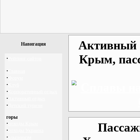
Активный о
Навигация
Крым, пас
·
Рейтинг сайтов
·
Главная
·
Форум
·
Клуб
·
Корпоративный отдых
·
Активный отдых
·
Детский туризм
горы
·
Пассаж
походы Крым
·
походы Украина
·
альпинизм