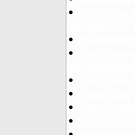
Организац
перевозок
Микроавто
Заказ мик
пассажирск
Заказ мик
Аренда авт
Заказ мик
Микроавто
Заказ микр