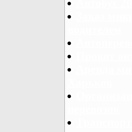
Автобус 20
Заказ мик
водителем
Автоперев
Прокат ав
Аренда ми
Харьков
Организац
перевозок
Транспорт