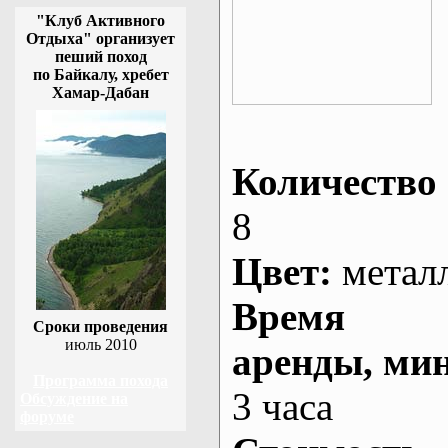
"Клуб Активного
Отдыха" организует
пеший поход
по Байкалу, хребет
Хамар-Дабан
Количество 
8
Цвет:
метал
Время
Сроки проведения
июль 2010
аренды
, ми
Программа похода
3 часа
Обсуждение на
форуме