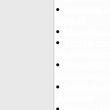
Заказать а
городу
Микроавто
Услуги па
на автобусе
Организац
пассажирски
Заказ микр
Харьков
Микроавто