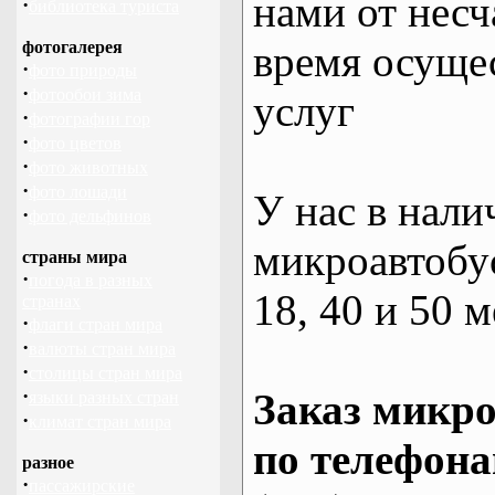
нами от несч
·
библиотека туриста
фотогалерея
время осуще
·
фото природы
·
фотообои зима
услуг
·
фотографии гор
·
фото цветов
·
фото животных
·
фото лошади
У нас в нали
·
фото дельфинов
микроавтобус
страны мира
·
погода в разных
18, 40 и 50 м
странах
·
флаги стран мира
·
валюты стран мира
·
столицы стран мира
·
Заказ микро
языки разных стран
·
климат стран мира
по телефона
разное
·
пассажирские