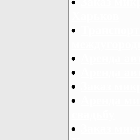
Заказ мик
Харьков
Транспорт
междугород
Аренда авт
Аренда авт
Заказ микр
Аренда ми
свадьбу
Заказ микр