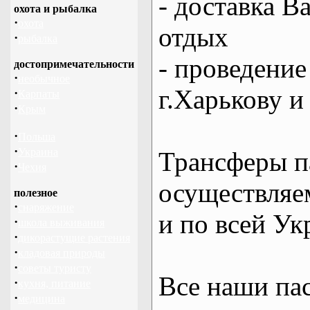
- доставка В
охота и рыбалка
·
охота
отдых
·
рыбалка
- проведение
достопримечательности
·
необычное
г.Харькову и
·
Карпаты
·
Крым
·
Польша
·
Украина
Трансферы п
·
Чехия
осуществляем
полезное
·
снаряжение
и по всей Ук
·
школа выживания
·
дикорастущие растения
·
кладовая природы
·
советы туристу
Все наши па
·
кухня, питание
·
медицина