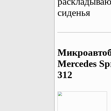
раскладыва
сиденья
Микроавтоб
Mеrcedes Sp
312