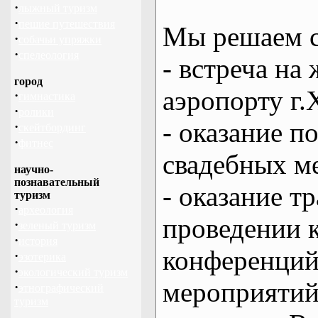
·
лыжный туризм
·
пешие путешествия
Мы решаем с
·
собачьи упряжки
·
спелеология
- встреча на 
город
аэропорту г.
·
гимнастика
·
ролики
- оказание 
·
скейтбординг
·
фитнес
свадебных м
научно-
познавательный
- оказание т
туризм
·
археология
проведении 
·
зеленый туризм
·
история
конференций
·
эзотерика
·
экологический туризм
мероприяти
·
этнографический
туризм