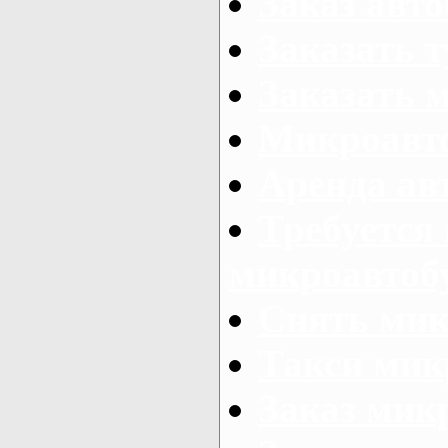
Заказ авто
Заказать 
Заказать 
Микроавто
Аренда авт
Требуется
микроавтоб
Снять мик
Такси мик
Заказ мик