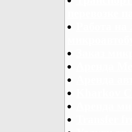
перевозке п
Работа на
микроавтоб
Заказ микр
Аренда Ме
Аренда авт
Kharkov C
Аренда ми
Transfer fr