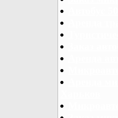
Автобус 50
Аренда тр
Туристиче
Заказ авто
Аренда ав
Микроавто
Аренда ми
Харьков
Микроавто
Заказ мик