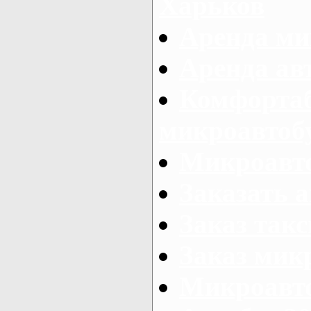
Харьков
Аренда ми
Аренда ав
Комфорта
микроавтоб
Микроавто
Заказать а
Заказ так
Заказ мик
Микроавто