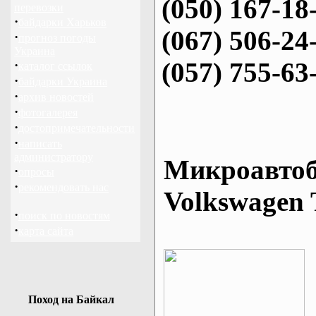
(050) 167-18
перевозки
·
байдарки Харьков
(067) 506-24
·
прогноз погоды
Украина
(057) 755-63
·
каталог ссылок
·
байдарки Украина
·
архив новостей
·
фотогалерея
·
достопримечательности
·
написать
администратору
Микроавтоб
·
опросы
·
рекомендовать нас
Volkswagen 
·
поиск по новостям
·
карта сайта
Поход на Байкал