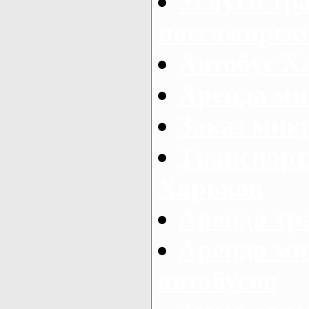
Услуги тр
пассажирски
Автобус Х
Аренда ми
Заказ мик
Транспорт
Харьков
Аренда тр
Аренда ми
автобусов