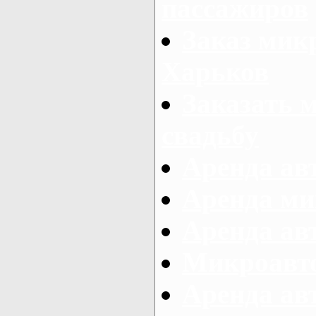
пассажиров
Заказ микр
Харьков
Заказать 
свадьбу
Аренда авт
Аренда ми
Аренда ав
Микроавтоб
Аренда авт