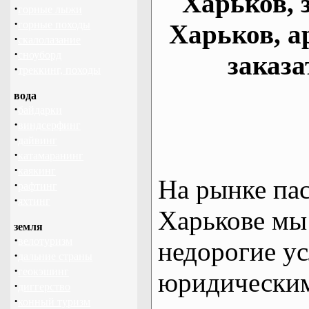
Харьков, 
·
горные лыжи
·
горные походы
Харьков, а
·
скалолазание
·
сноуборд
заказа
·
треккинг, походы
вода
·
байдарки
·
виндсерфинг
·
дайвинг
·
катамаранинг
·
каякинг
На рынке па
·
рафтинг
·
яхтинг
Харькове мы
земля
·
велотуризм
недорогие ус
·
дальние страны
·
геокэшинг
юридическим
·
диггерство
·
конный туризм