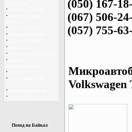
(050) 167-18
перевозки
·
байдарки Харьков
(067) 506-24
·
прогноз погоды
Украина
(057) 755-63
·
каталог ссылок
·
байдарки Украина
·
архив новостей
·
фотогалерея
·
достопримечательности
·
написать
администратору
Микроавтоб
·
опросы
·
рекомендовать нас
Volkswagen 
·
поиск по новостям
·
карта сайта
Поход на Байкал