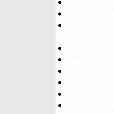
Аренда ми
Аренда ав
Комфорта
микроавтоб
Микроавто
Заказать а
Заказ так
Заказ мик
Микроавто
Автобус 20