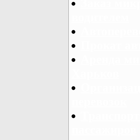
Заказ мик
водителем
Автоперев
Прокат ав
Аренда ми
Харьков
Организац
перевозок
Транспорт
пассажиров