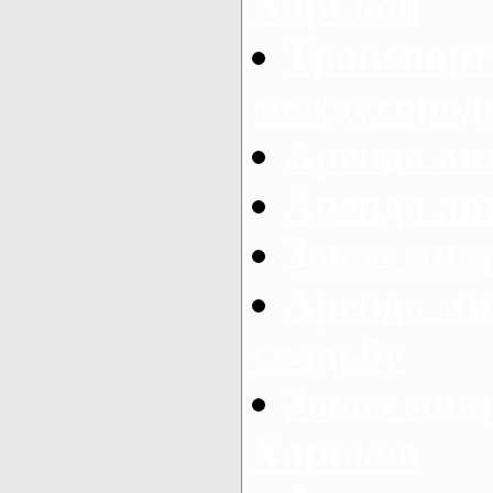
Харьков
Транспорт
междугород
Аренда авт
Аренда авт
Заказ микр
Аренда ми
свадьбу
Заказ микр
Харьков