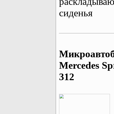
раскладыва
сиденья
Микроавтоб
Mеrcedes Sp
312