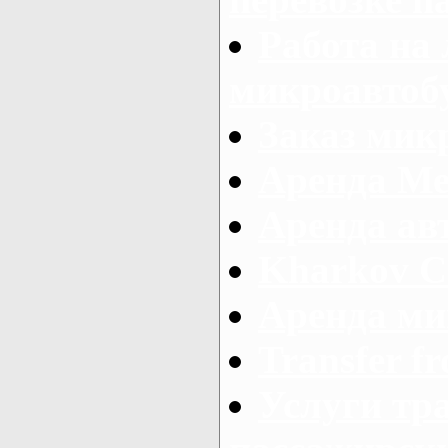
Работа на
микроавтоб
Заказ микр
Аренда Ме
Аренда авт
Kharkov C
Аренда ми
Transfer fr
Услуги тр