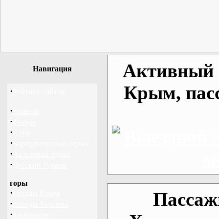
Активный о
Навигация
Крым, пас
·
Рейтинг сайтов
·
Главная
·
Форум
·
Клуб
·
Корпоративный отдых
·
Активный отдых
·
Детский туризм
горы
·
Пассаж
походы Крым
·
походы Украина
·
альпинизм