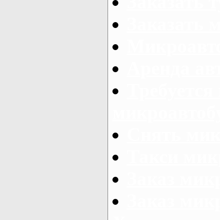
Заказать 
Заказать 
Микроавто
Аренда авт
Требуется
микроавтоб
Снять мик
Такси мик
Заказ мик
Заказ мик