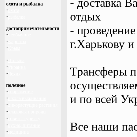
- доставка В
охота и рыбалка
·
охота
отдых
·
рыбалка
- проведение
достопримечательности
·
необычное
г.Харькову и
·
Карпаты
·
Крым
·
Польша
·
Украина
Трансферы п
·
Чехия
осуществляем
полезное
·
снаряжение
и по всей Ук
·
школа выживания
·
дикорастущие растения
·
кладовая природы
·
советы туристу
Все наши па
·
кухня, питание
·
медицина