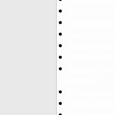
Аренда тр
Туристиче
Заказ авто
Аренда ав
Микроавто
Аренда ми
Харьков
Микроавто
Заказ мик
Заказ микр