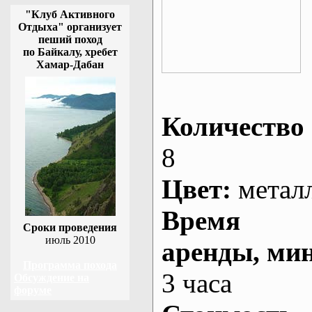
"Клуб Активного
Отдыха" организует
пеший поход
по Байкалу, хребет
Хамар-Дабан
Количество 
8
Цвет:
метал
Время
Сроки проведения
июль 2010
аренды
, ми
Программа похода
3 часа
Обсуждение на
форуме