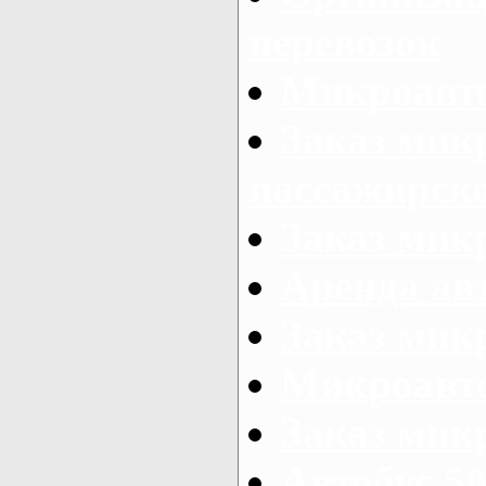
перевозок
Микроавто
Заказ мик
пассажирск
Заказ мик
Аренда авт
Заказ мик
Микроавто
Заказ микр
Автобус 50