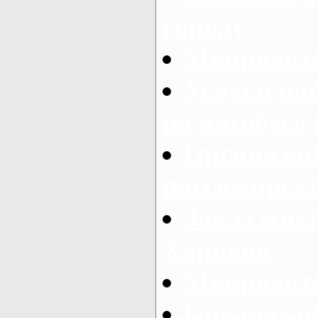
городу
Микроавто
Услуги па
на автобусе
Организац
пассажирски
Заказ микр
Харьков
Микроавто
Организац