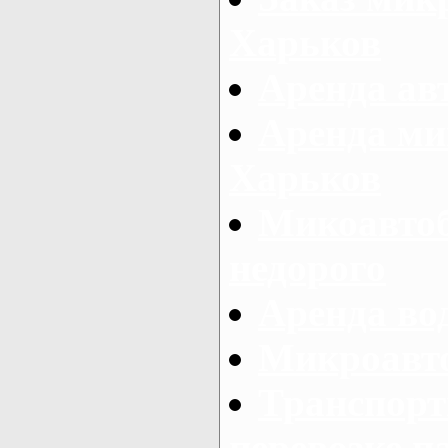
Харьков
Аренда авт
Аренда ми
Харьков
Микоавтоб
недорого
Аренда во
Микроавто
Транспорт
перевозке п