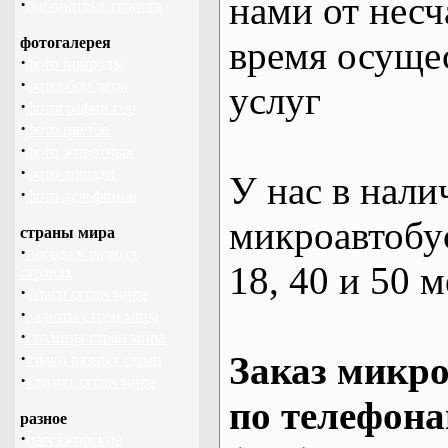
нами от несч
·
библиотека туриста
фотогалерея
время осуще
·
фото природы
·
фотообои зима
услуг
·
фотографии гор
·
фото цветов
·
фото животных
·
фото лошади
У нас в нали
·
фото дельфинов
микроавтобус
страны мира
·
погода в разных
18, 40 и 50 м
странах
·
флаги стран мира
·
валюты стран мира
·
столицы стран мира
·
Заказ микро
языки разных стран
·
климат стран мира
по телефона
разное
·
пассажирские