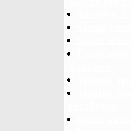
пассажирски
Автобус Х
Аренда ми
Заказ мик
Транспорт
Харьков
Аренда тр
Аренда ми
автобусов
Заказ авто