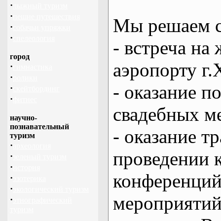
·
лыжный туризм
·
пешие путешествия
Мы решаем с
·
собачьи упряжки
·
спелеология
- встреча на 
город
аэропорту г.
·
гимнастика
·
ролики
- оказание 
·
скейтбординг
·
фитнес
свадебных м
научно-
познавательный
- оказание т
туризм
·
археология
проведении 
·
зеленый туризм
·
история
конференций
·
эзотерика
·
экологический туризм
мероприяти
·
этнографический
туризм