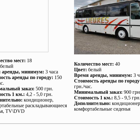
ество мест:
18
Количество мест:
40
белый
Цвет:
белый
 аренды
, минимум:
3 часа
Время аренды
, минимум:
3 ч
ость аренды по городу
:
150
Стоимость аренды по городу
с.
грн./час.
альный заказ
:
500 грн.
Минимальный заказ
:
900 грн
ость 1 км.
:
4,2 - 5,0 грн.
Стоимость 1 км.
:
8,5 - 9,5 грн
нительно
:
кондиционер
,
Дополнительно
:
кондиционе
ртабельные раскладывающиеся
комфортабельные сиденья
ья, TV\DVD