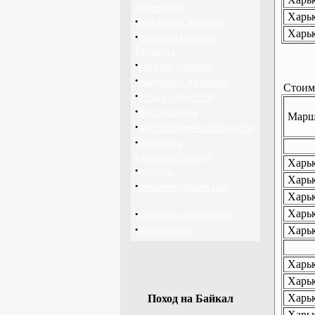
перевозки
Харьк
·
байдарки Харьков
Харьк
·
прогноз погоды
Украина
·
каталог ссылок
·
байдарки Украина
Стоимо
·
архив новостей
·
фотогалерея
Маршр
·
достопримечательности
·
написать
администратору
Харьк
·
опросы
Харьк
·
рекомендовать нас
Харьк
·
Харьк
поиск по новостям
·
карта сайта
Харьк
Харьк
Харьк
Харьк
Поход на Байкал
Харьк