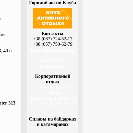
Горячий актив Клуба
й
Контакты
емя
+38 (067) 724-52-13
+38 (057) 750-62-79
info@activeclub.com.ua
, 40 и
activeclub В
КОНТАКТЕ
Корпоративный
отдых
О корпоративном
отдыхе
Корпоративный отдых
ter 313
на байдарках
Сплавы на байдарках
и катамаранах