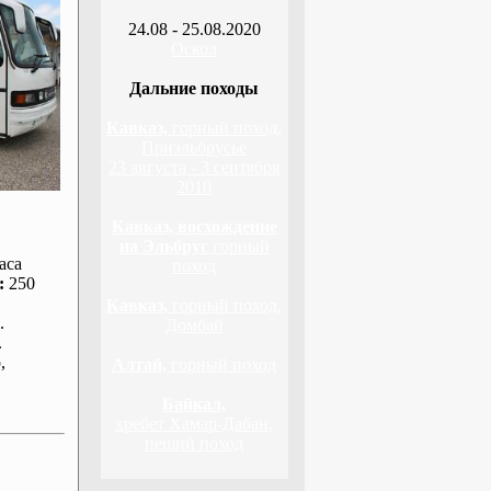
24.08 - 25.08.2020
Оскол
Дальние походы
Кавказ,
горный поход,
Приэльбрусье
23 августа - 3 сентября
2010
Кавказ, восхождение
на Эльбрус
горный
аса
поход
:
250
Кавказ,
горный поход,
.
Домбай
.
р
,
Алтай,
горный поход
Байкал,
хребет Хамар-Дабан,
пеший поход