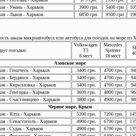
ов - Умань - Харьков
3900 грн.
5400 грн
105
ов - Львов - Харьков
6850 грн.
9500 грн
190
сть заказа микроавтобуса или автобуса для поездок на море из Х
Volkswagen
Mercedes
S
ут поездки:
T5
Sprinter
4
8 мест
18 мест
Азовское море
ов - Геническ - Харьков
3400 грн.
4700 грн.
94
ов - Бердянск - Харьков
3400 грн.
4700 грн.
94
ов - Кирилловка - Харьков
3400 грн.
4700 грн.
94
ов - Генгорка - Харьков
3600 грн.
4800 грн.
96
ов - Счастливцево - Харьков
3800 грн.
4900 грн.
98
Черное море, Крым
ов - Ялта - Харьков
5200 грн.
7200 грн.
145
ов - Севастополь - Харьков
4900 грн.
6700 грн.
135
ов - Судак - Харьков
4900 грн.
6700 грн.
135
ов - Феодосия - Харьков
4700 грн.
6400 грн.
130