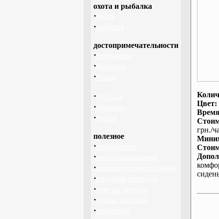
охота и рыбалка
·
охота
·
рыбалка
достопримечательности
·
необычное
·
Карпаты
·
Крым
Колич
·
Польша
Цвет:
·
Украина
Время
·
Чехия
Стоим
грн./ча
полезное
Миним
·
снаряжение
Стоим
·
Допол
школа выживания
комфо
·
дикорастущие растения
сиден
·
кладовая природы
·
советы туристу
·
кухня, питание
·
медицина