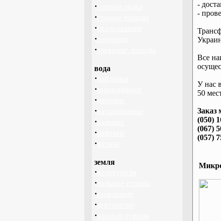
- дост
·
горные лыжи
- пров
·
горные походы
·
скалолазание
Трансф
·
сноуборд
Украин
·
треккинг, походы
Все на
осущес
вода
·
байдарки
У нас 
·
виндсерфинг
50 мест
·
дайвинг
·
Заказ 
катамаранинг
(050) 
·
каякинг
(067) 
·
рафтинг
(057) 
·
яхтинг
земля
Микро
·
велотуризм
·
дальние страны
·
геокэшинг
·
диггерство
·
конный туризм