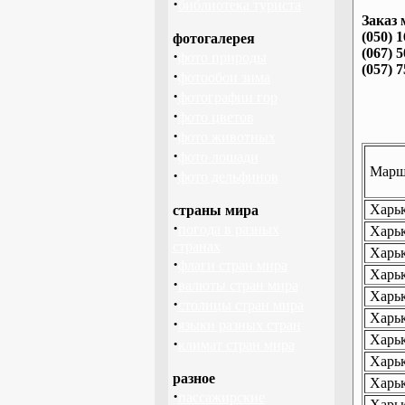
·
библиотека туриста
Заказ 
(050) 
фотогалерея
(067) 
·
фото природы
(057) 
·
фотообои зима
·
фотографии гор
·
фото цветов
·
фото животных
·
фото лошади
Маршр
·
фото дельфинов
Харьк
страны мира
·
погода в разных
Харьк
странах
Харьк
·
флаги стран мира
Харьк
·
валюты стран мира
Харьк
·
столицы стран мира
Харьк
·
языки разных стран
Харьк
·
климат стран мира
Харьк
разное
Харьк
·
пассажирские
Харьк