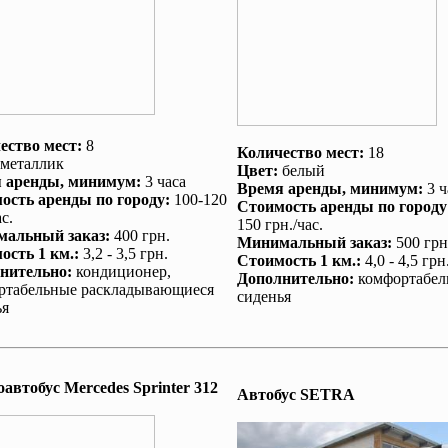
ество мест:
8
Количество мест:
18
металлик
Цвет:
белый
 аренды
, минимум:
3 часа
Время аренды
, минимум:
3 ч
ость аренды по городу
:
100-120
Стоимость аренды по городу
с.
150 грн./час.
альный заказ
:
400 грн.
Минимальный заказ
:
500 грн
ость 1 км.
:
3,2 - 3,5 грн.
Стоимость 1 км.
:
4,0 - 4,5 грн
нительно
:
кондиционер
,
Дополнительно
:
комфортабел
ртабельные раскладывающиеся
сиденья
ья
автобус Mеrcedes Sprinter 312
Автобус SETRA