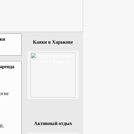
зки
Каяки в Харькове
 аренда
огие
Активный отдых
й,