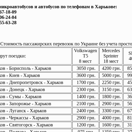
микроавтобусов и автобусов по телефонам в Харькове:
167-18-09
506-24-04
755-63-28
Стоимость пассажирских перевозок по Украине без учета просто
Volkswagen
Mercedes
S
ут поездки:
T5
Sprinter
4
8 мест
18 мест
ов - Борисполь - Харьков
3050 грн.
4200 грн.
85
ов - Киев - Харьков
3600 грн.
5000 грн.
99
ов - Днепропетровск - Харьков
1700 грн.
2250 грн.
45
ов - Донецк - Харьков
2300 грн.
3150 грн.
63
ов - Сумы - Харьков
1400 грн.
1800 грн.
36
ов - Запорожье - Харьков
2100 грн.
2900 грн.
56
ов - Луганск - Харьков
2400 грн.
3300 грн.
67
ов - Черкассы - Харьков
2900 грн.
4000 грн.
81
ов - Святогорск - Харьков
1200 грн.
1600 грн.
31
ов - Полтава - Харьков
975 грн.
1350 грн.
27