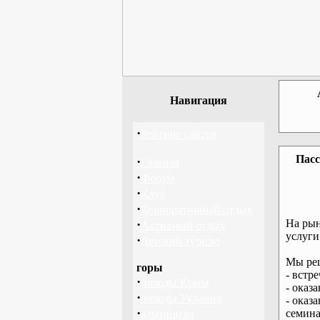
Навигация
·
Рейтинг сайтов
Пасс
·
Главная
·
Форум
·
Клуб
·
Корпоративный отдых
·
На рын
Активный отдых
услуги
·
Детский туризм
Мы реш
горы
- встр
·
походы Крым
- оказ
·
походы Украина
- оказ
·
семина
альпинизм