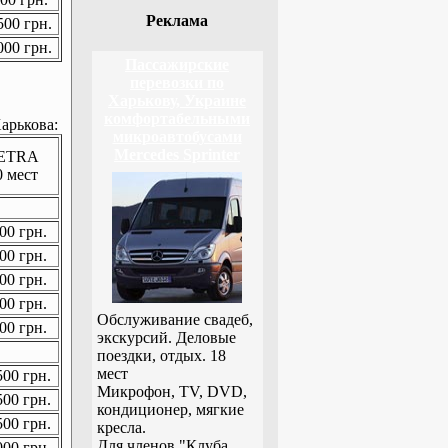
Реклама
00 грн.
00 грн.
Пассажирские
перевозки по
Харькову, Украине
комфортабельными
арькова:
микроавтобусами
Mercedes Sprinter
ETRA
0 мест
00 грн.
00 грн.
00 грн.
00 грн.
Обслуживание свадеб,
00 грн.
экскурсий. Деловые
поездки, отдых. 18
мест
00 грн.
Микрофон, TV, DVD,
00 грн.
кондиционер, мягкие
00 грн.
кресла.
Для членов "Клуба
00 грн.