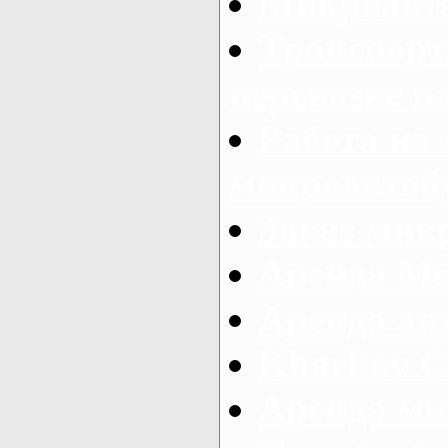
Микроавто
Транспорт
перевозке п
Работа на
микроавтоб
Заказ микр
Аренда Ме
Аренда авт
Kharkov C
Аренда ми