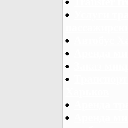
Transfer fr
Услуги тр
пассажирски
Автобус Х
Аренда ми
Заказ мик
Транспорт
Харьков
Аренда тр
Аренда ми