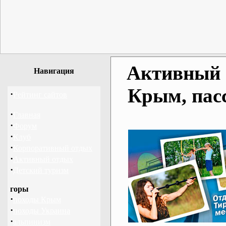
Активный о
Навигация
Крым, пас
·
Рейтинг сайтов
·
Главная
·
Форум
·
Клуб
·
Корпоративный отдых
·
Активный отдых
·
Детский туризм
горы
·
походы Крым
·
походы Украина
·
альпинизм