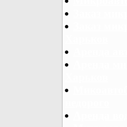
Микроавто
Заказ мик
Заказ микр
Харьков
Аренда авт
Аренда ми
Харьков
Микоавтоб
недорого
Аренда во