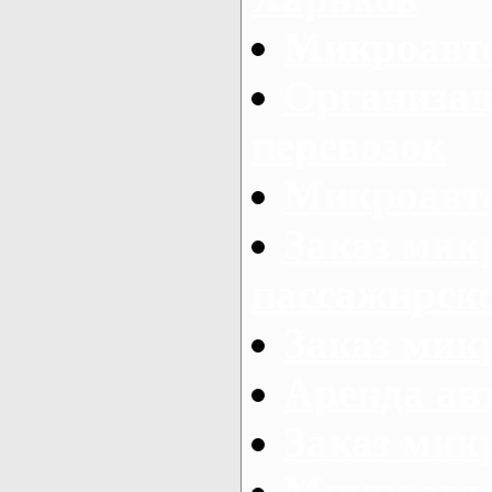
Микроавто
Организац
перевозок
Микроавто
Заказ мик
пассажирск
Заказ мик
Аренда авт
Заказ мик
Микроавто