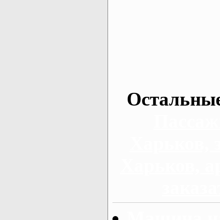
Остальные
Пассаж
Харьков, 
Харьков, а
заказа
Машина на