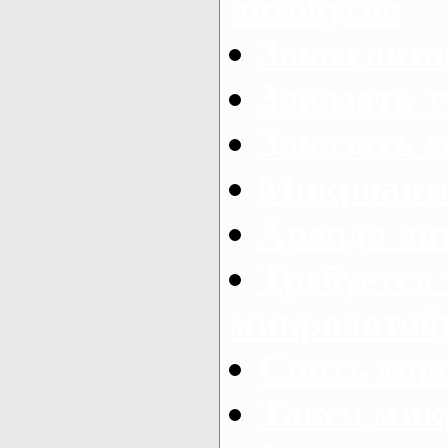
автобусов
Заказ авто
Заказать 
Заказать 
Микроавто
Аренда авт
Требуется
микроавтоб
Снять мик
Такси мик