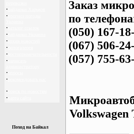
Заказ микро
перевозки
·
байдарки Харьков
по телефона
·
прогноз погоды
Украина
·
каталог ссылок
(050) 167-18
·
байдарки Украина
·
архив новостей
(067) 506-24
·
фотогалерея
·
достопримечательности
(057) 755-63
·
написать
администратору
·
опросы
·
рекомендовать нас
·
поиск по новостям
Микроавтоб
·
карта сайта
Volkswagen 
Поход на Байкал