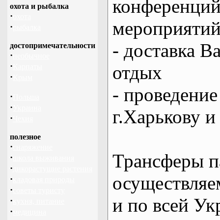
конференций
охота и рыбалка
·
охота
мероприяти
·
рыбалка
- доставка В
достопримечательности
·
необычное
·
отдых
Карпаты
·
Крым
- проведение
·
Польша
·
Украина
г.Харькову и
·
Чехия
полезное
·
снаряжение
Трансферы п
·
школа выживания
·
дикорастущие растения
осуществляем
·
кладовая природы
·
советы туристу
и по всей Ук
·
кухня, питание
·
медицина