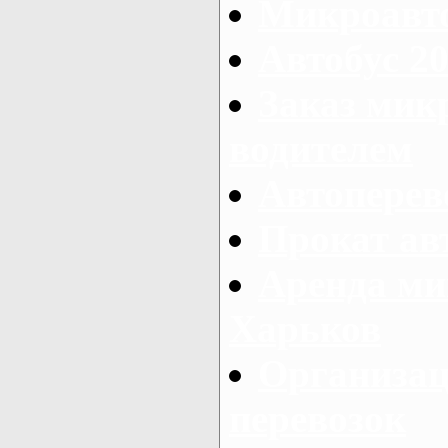
Микроавто
Автобус 20
Заказ мик
водителем
Автоперев
Прокат ав
Аренда ми
Харьков
Организац
перевозок