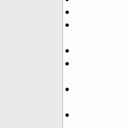
Заказ мар
Заказать а
городу
Микроавто
Услуги па
на автобусе
Организац
пассажирски
Заказ микр
Харьков