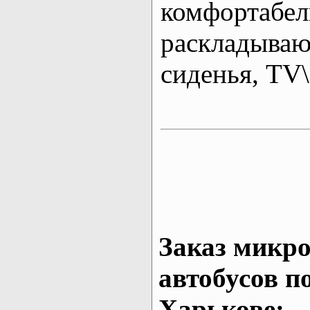
комфортабе
раскладыва
сиденья, T
Заказ микро
автобусов п
Харькове: