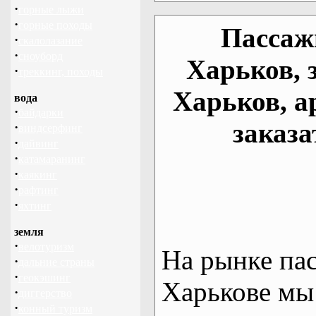
·
горные лыжи
·
горные походы
Пассаж
·
скалолазание
·
сноуборд
Харьков, 
·
треккинг, походы
Харьков, а
вода
·
байдарки
заказа
·
виндсерфинг
·
дайвинг
·
катамаранинг
·
каякинг
·
рафтинг
·
яхтинг
земля
·
велотуризм
На рынке па
·
дальние страны
·
геокэшинг
Харькове мы
·
диггерство
·
конный туризм