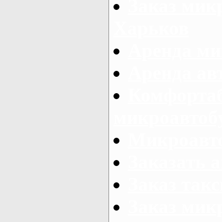
Заказ микр
Харьков
Аренда ми
Аренда ав
Комфорта
микроавтоб
Микроавто
Заказать а
Заказ так
Заказ мик