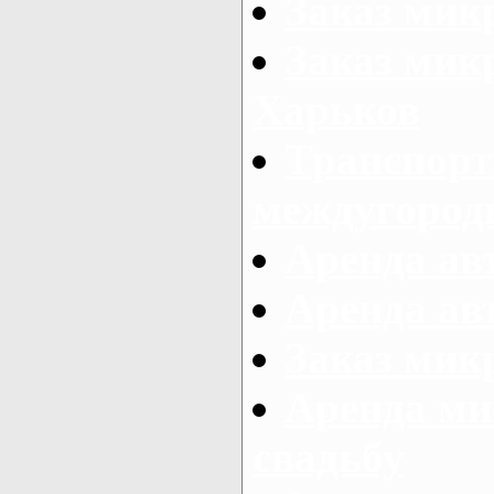
Заказ мик
Заказ мик
Харьков
Транспорт
междугород
Аренда авт
Аренда авт
Заказ микр
Аренда ми
свадьбу