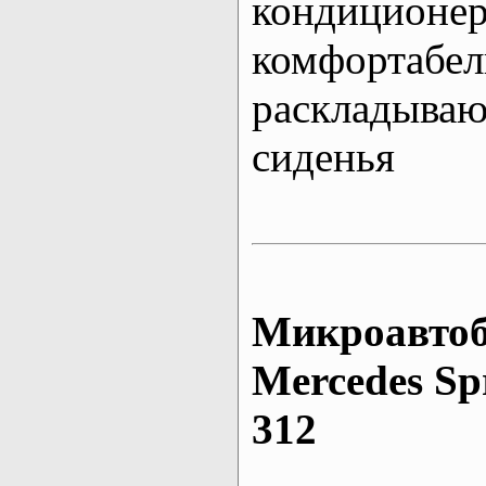
кондиционе
комфортабе
раскладыва
сиденья
Микроавтоб
Mеrcedes Sp
312