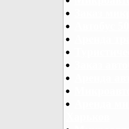
Заказ микр
Автобус 50
Аренда тр
Туристиче
Заказ авто
Аренда ав
Микроавто
Аренда ми
Харьков