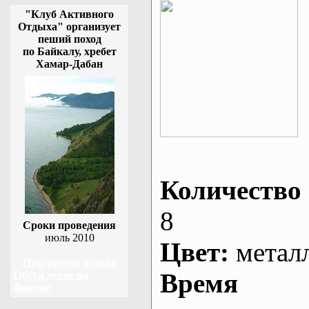
"Клуб Активного
Отдыха" организует
пеший поход
по Байкалу, хребет
Хамар-Дабан
Количество 
8
Сроки проведения
июль 2010
Цвет:
метал
Программа похода
Время
Обсуждение на
форуме