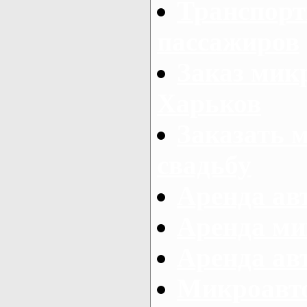
Транспорт
пассажиров
Заказ микр
Харьков
Заказать 
свадьбу
Аренда авт
Аренда ми
Аренда ав
Микроавтоб