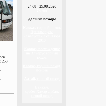
24.08 - 25.08.2020
Оскол
Дальние походы
Кавказ,
горный поход,
Приэльбрусье
23 августа - 3 сентября
2010
Кавказ, восхождение
на Эльбрус
горный
аса
поход
:
250
Кавказ,
горный поход,
.
Домбай
.
р
,
Алтай,
горный поход
Байкал,
хребет Хамар-Дабан,
пеший поход