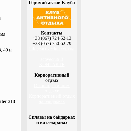
Горячий актив Клуба
й
Контакты
емя
+38 (067) 724-52-13
+38 (057) 750-62-79
info@activeclub.com.ua
, 40 и
activeclub В
КОНТАКТЕ
Корпоративный
отдых
О корпоративном
отдыхе
Корпоративный отдых
ter 313
на байдарках
Сплавы на байдарках
и катамаранах