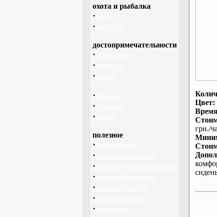
охота и рыбалка
·
охота
·
рыбалка
достопримечательности
·
необычное
·
Карпаты
·
Крым
Колич
·
Польша
Цвет:
·
Украина
Время
·
Чехия
Стоим
грн./ча
полезное
Миним
·
снаряжение
Стоим
·
Допол
школа выживания
комфо
·
дикорастущие растения
сиден
·
кладовая природы
·
советы туристу
·
кухня, питание
·
медицина