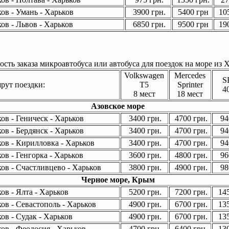
ов - Умань - Харьков
3900 грн.
5400 грн
105
ов - Львов - Харьков
6850 грн.
9500 грн
190
сть заказа микроавтобуса или автобуса для поездок на море из Х
Volkswagen
Mercedes
S
ут поездки:
T5
Sprinter
4
8 мест
18 мест
Азовское море
ов - Геническ - Харьков
3400 грн.
4700 грн.
94
ов - Бердянск - Харьков
3400 грн.
4700 грн.
94
ов - Кирилловка - Харьков
3400 грн.
4700 грн.
94
ов - Генгорка - Харьков
3600 грн.
4800 грн.
96
ов - Счастливцево - Харьков
3800 грн.
4900 грн.
98
Черное море, Крым
ов - Ялта - Харьков
5200 грн.
7200 грн.
145
ов - Севастополь - Харьков
4900 грн.
6700 грн.
135
ов - Судак - Харьков
4900 грн.
6700 грн.
135
ов - Феодосия - Харьков
4700 грн.
6400 грн.
130