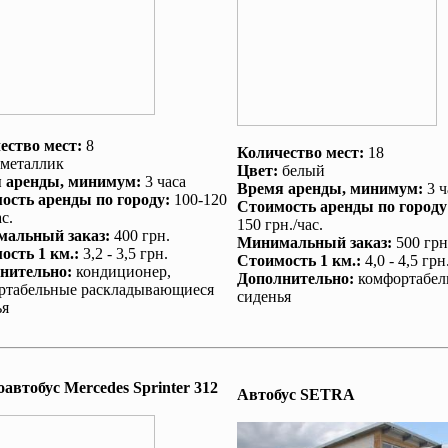
ество мест:
8
Количество мест:
18
металлик
Цвет:
белый
 аренды
, минимум:
3 часа
Время аренды
, минимум:
3 ч
ость аренды по городу
:
100-120
Стоимость аренды по городу
с.
150 грн./час.
альный заказ
:
400 грн.
Минимальный заказ
:
500 грн
ость 1 км.
:
3,2 - 3,5 грн.
Стоимость 1 км.
:
4,0 - 4,5 грн
нительно
:
кондиционер
,
Дополнительно
:
комфортабел
ртабельные раскладывающиеся
сиденья
ья
автобус Mеrcedes Sprinter 312
Автобус SETRA