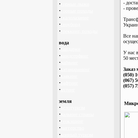
- дост
·
горные лыжи
- пров
·
горные походы
·
скалолазание
Трансф
·
сноуборд
Украин
·
треккинг, походы
Все на
осущес
вода
·
байдарки
У нас 
·
виндсерфинг
50 мест
·
дайвинг
·
Заказ 
катамаранинг
(050) 
·
каякинг
(067) 
·
рафтинг
(057) 
·
яхтинг
земля
Микро
·
велотуризм
·
дальние страны
·
геокэшинг
·
диггерство
·
конный туризм