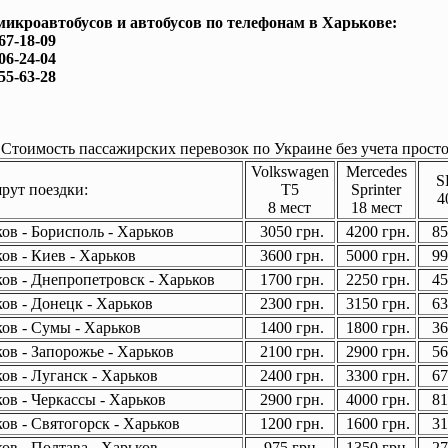
микроавтобусов и автобусов по телефонам в Харькове:
167-18-09
506-24-04
755-63-28
Стоимость пассажирских перевозок по Украине без учета просто
Volkswagen
Mercedes
S
ут поездки:
T5
Sprinter
4
8 мест
18 мест
ов - Борисполь - Харьков
3050 грн.
4200 грн.
85
ов - Киев - Харьков
3600 грн.
5000 грн.
99
ов - Днепропетровск - Харьков
1700 грн.
2250 грн.
45
ов - Донецк - Харьков
2300 грн.
3150 грн.
63
ов - Сумы - Харьков
1400 грн.
1800 грн.
36
ов - Запорожье - Харьков
2100 грн.
2900 грн.
56
ов - Луганск - Харьков
2400 грн.
3300 грн.
67
ов - Черкассы - Харьков
2900 грн.
4000 грн.
81
ов - Святогорск - Харьков
1200 грн.
1600 грн.
31
ов - Полтава - Харьков
975 грн.
1350 грн.
27