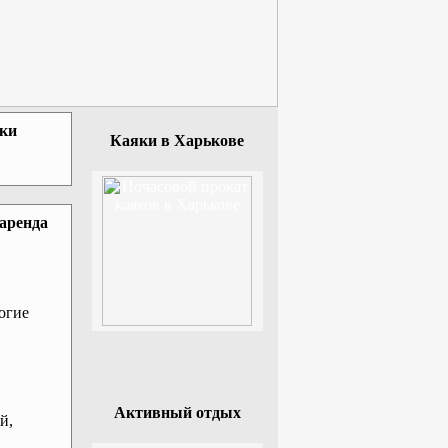
зки
Каяки в Харькове
 аренда
огие
Активный отдых
й,