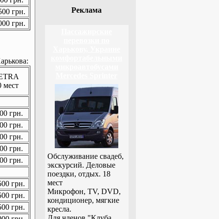
Реклама
00 грн.
00 грн.
Пассажирские
перевозки по
Харькову, Украине
комфортабельными
арькова:
микроавтобусами
Mercedes Sprinter
ETRA
0 мест
00 грн.
00 грн.
00 грн.
00 грн.
Обслуживание свадеб,
00 грн.
экскурсий. Деловые
поездки, отдых. 18
мест
00 грн.
Микрофон, TV, DVD,
00 грн.
кондиционер, мягкие
00 грн.
кресла.
Для членов "Клуба
00 грн.