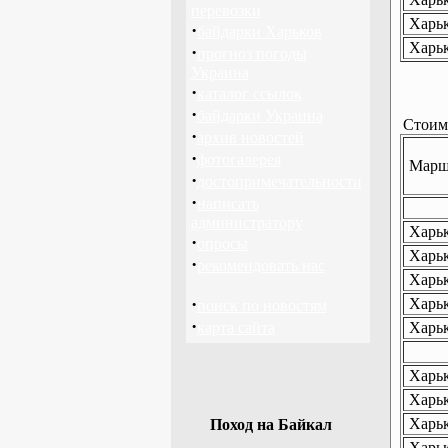
перевозки
Харьк
·
байдарки Харьков
Харьк
·
прогноз погоды
Украина
·
каталог ссылок
·
байдарки Украина
Стоимо
·
архив новостей
·
фотогалерея
Маршр
·
достопримечательности
·
написать
администратору
Харьк
·
опросы
Харьк
·
рекомендовать нас
Харьк
·
Харьк
поиск по новостям
·
карта сайта
Харьк
Харьк
Харьк
Харьк
Поход на Байкал
Харьк