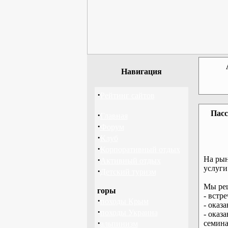
Навигация
·
Рейтинг сайтов
Пасс
·
Главная
·
Форум
·
Клуб
·
Корпоративный отдых
·
На рын
Активный отдых
услуги
·
Детский туризм
Мы реш
горы
- встр
·
походы Крым
- оказ
·
походы Украина
- оказ
·
семина
альпинизм