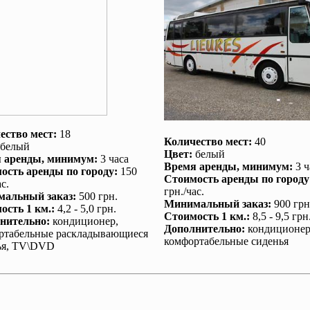
ество мест:
18
Количество мест:
40
белый
Цвет:
белый
 аренды
, минимум:
3 часа
Время аренды
, минимум:
3 ч
ость аренды по городу
:
150
Стоимость аренды по городу
с.
грн./час.
альный заказ
:
500 грн.
Минимальный заказ
:
900 грн
ость 1 км.
:
4,2 - 5,0 грн.
Стоимость 1 км.
:
8,5 - 9,5 грн
нительно
:
кондиционер
,
Дополнительно
:
кондиционе
ртабельные раскладывающиеся
комфортабельные сиденья
ья, TV\DVD