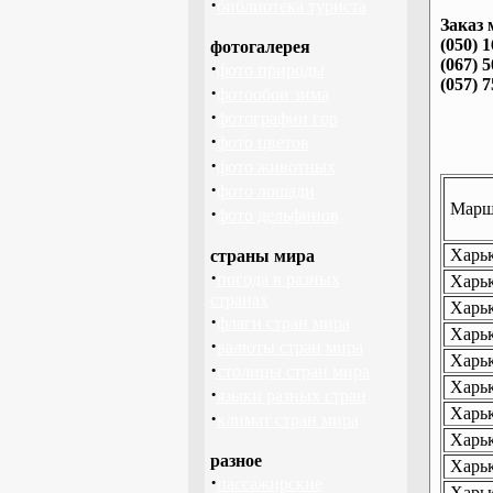
·
библиотека туриста
Заказ 
(050) 
фотогалерея
(067) 
·
фото природы
(057) 
·
фотообои зима
·
фотографии гор
·
фото цветов
·
фото животных
·
фото лошади
Маршр
·
фото дельфинов
Харьк
страны мира
·
погода в разных
Харьк
странах
Харьк
·
флаги стран мира
Харьк
·
валюты стран мира
Харьк
·
столицы стран мира
Харьк
·
языки разных стран
Харьк
·
климат стран мира
Харьк
разное
Харьк
·
пассажирские
Харьк