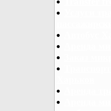
Transfer fr
Услуги тр
пассажирски
Автобус Х
Аренда ми
Заказ мик
Транспорт
Харьков
Аренда тр
Аренда ми