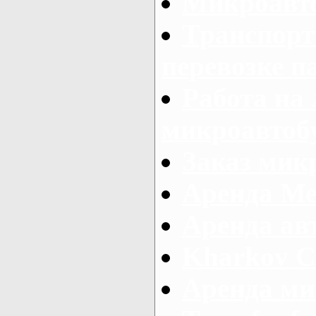
Микроавто
Транспорт
перевозке п
Работа на
микроавтоб
Заказ микр
Аренда Ме
Аренда авт
Kharkov C
Аренда ми