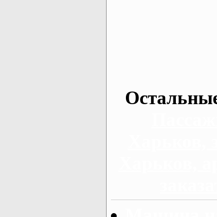
Остальные
Пассаж
Харьков, 
Харьков, а
заказа
Машина на