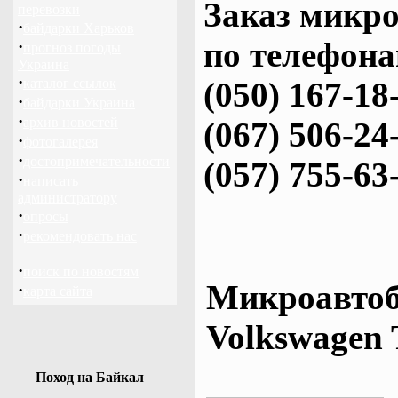
Заказ микро
перевозки
·
байдарки Харьков
по телефона
·
прогноз погоды
Украина
·
каталог ссылок
(050) 167-18
·
байдарки Украина
·
архив новостей
(067) 506-24
·
фотогалерея
·
достопримечательности
(057) 755-63
·
написать
администратору
·
опросы
·
рекомендовать нас
·
поиск по новостям
Микроавтоб
·
карта сайта
Volkswagen 
Поход на Байкал