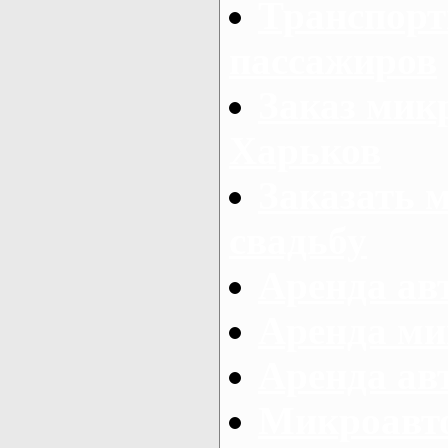
Транспорт
пассажиров
Заказ микр
Харьков
Заказать 
свадьбу
Аренда авт
Аренда ми
Аренда ав
Микроавтоб