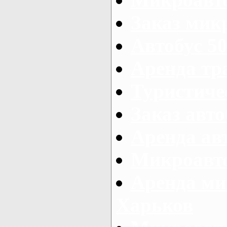
Заказ микр
Автобус 50
Аренда тр
Туристиче
Заказ авто
Аренда ав
Микроавто
Аренда ми
Харьков