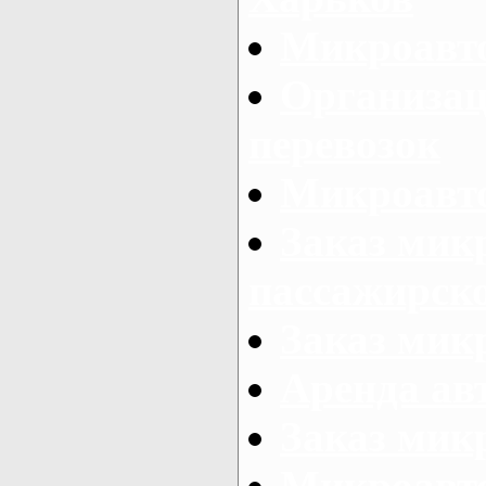
Микроавто
Организац
перевозок
Микроавто
Заказ мик
пассажирск
Заказ мик
Аренда авт
Заказ мик
Микроавто