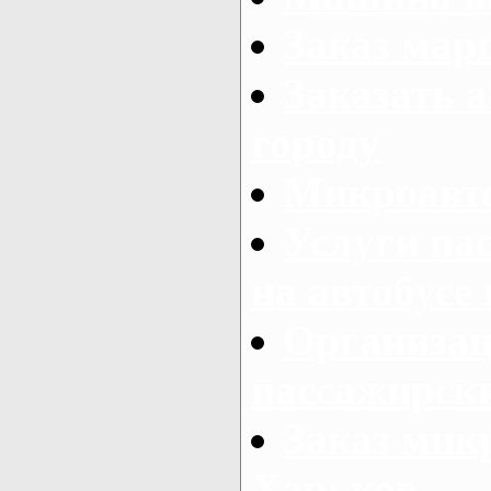
Заказ мар
Заказать а
городу
Микроавто
Услуги па
на автобусе
Организац
пассажирски
Заказ микр
Харьков