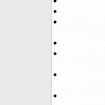
Микроавто
Заказ мик
Заказ микр
Харьков
Аренда авт
Аренда ми
Харьков
Микоавтоб
недорого
Аренда во