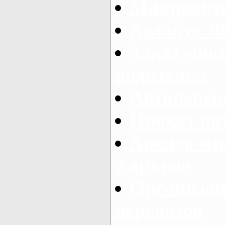
Микроавто
Автобус 20
Заказ мик
водителем
Автоперев
Прокат ав
Аренда ми
Харьков
Организац
перевозок