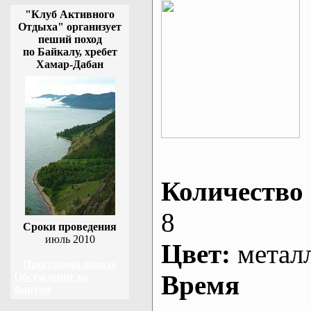
"Клуб Активного
Отдыха" организует
пеший поход
по Байкалу, хребет
Хамар-Дабан
Количество 
8
Сроки проведения
июль 2010
Цвет:
метал
Программа похода
Время
Обсуждение на
форуме