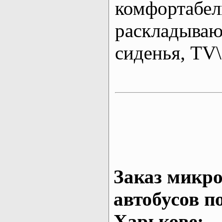
комфортабе
раскладыва
сиденья, T
Заказ микро
автобусов п
Харькове: