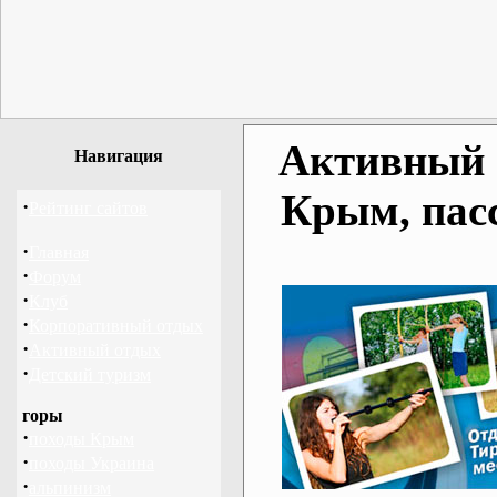
Активный о
Навигация
Крым, пас
·
Рейтинг сайтов
·
Главная
·
Форум
·
Клуб
·
Корпоративный отдых
·
Активный отдых
·
Детский туризм
горы
·
походы Крым
·
походы Украина
·
альпинизм