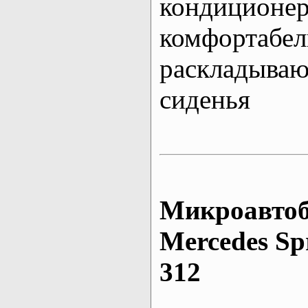
кондиционе
комфортабе
раскладыва
сиденья
Микроавтоб
Mеrcedes Sp
312