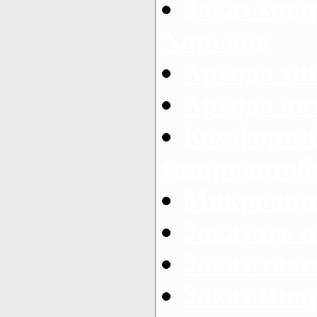
Заказ микр
Харьков
Аренда ми
Аренда ав
Комфорта
микроавтоб
Микроавто
Заказать а
Заказ так
Заказ мик