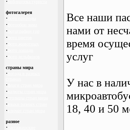
·
библиотека туриста
фотогалерея
Все наши па
·
фото природы
·
фотообои зима
нами от несч
·
фотографии гор
·
фото цветов
время осуще
·
фото животных
·
фото лошади
услуг
·
фото дельфинов
страны мира
·
погода в разных
У нас в нали
странах
·
флаги стран мира
·
валюты стран мира
микроавтобус
·
столицы стран мира
·
языки разных стран
18, 40 и 50 м
·
климат стран мира
разное
·
пассажирские