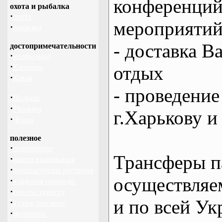
конференций
охота и рыбалка
·
охота
мероприяти
·
рыбалка
- доставка В
достопримечательности
·
необычное
·
отдых
Карпаты
·
Крым
- проведение
·
Польша
·
Украина
г.Харькову и
·
Чехия
полезное
·
снаряжение
Трансферы п
·
школа выживания
·
дикорастущие растения
осуществляем
·
кладовая природы
·
советы туристу
и по всей Ук
·
кухня, питание
·
медицина