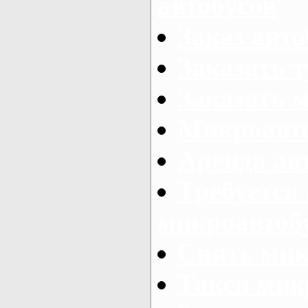
автобусов
Заказ авто
Заказать 
Заказать 
Микроавто
Аренда авт
Требуется
микроавтоб
Снять мик
Такси мик