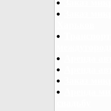
Заказ мик
Заказ мик
Харьков
Транспорт
междугород
Аренда авт
Аренда авт
Заказ микр
Аренда ми
свадьбу