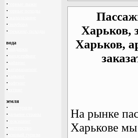
·
горные лыжи
·
горные походы
Пассаж
·
скалолазание
·
сноуборд
Харьков, 
·
треккинг, походы
Харьков, а
вода
·
байдарки
заказа
·
виндсерфинг
·
дайвинг
·
катамаранинг
·
каякинг
·
рафтинг
·
яхтинг
земля
·
велотуризм
На рынке па
·
дальние страны
·
геокэшинг
Харькове мы
·
диггерство
·
конный туризм