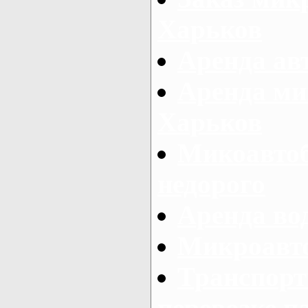
Харьков
Аренда авт
Аренда ми
Харьков
Микоавтоб
недорого
Аренда во
Микроавто
Транспорт
перевозке п