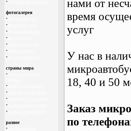
нами от несч
·
библиотека туриста
фотогалерея
время осуще
·
фото природы
·
фотообои зима
услуг
·
фотографии гор
·
фото цветов
·
фото животных
·
фото лошади
У нас в нали
·
фото дельфинов
микроавтобус
страны мира
·
погода в разных
18, 40 и 50 м
странах
·
флаги стран мира
·
валюты стран мира
·
столицы стран мира
·
Заказ микро
языки разных стран
·
климат стран мира
по телефона
разное
·
пассажирские