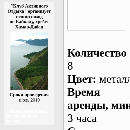
"Клуб Активного
Отдыха" организует
пеший поход
по Байкалу, хребет
Хамар-Дабан
Количество 
8
Цвет:
метал
Время
Сроки проведения
июль 2010
аренды
, ми
Программа похода
3 часа
Обсуждение на
форуме