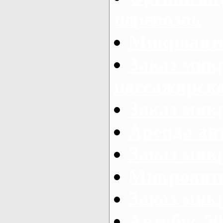
перевозок
Микроавто
Заказ мик
пассажирск
Заказ мик
Аренда авт
Заказ мик
Микроавто
Заказ микр
Автобус 50