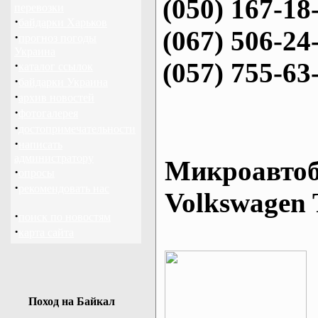
(050) 167-18
перевозки
·
байдарки Харьков
(067) 506-24
·
прогноз погоды
Украина
(057) 755-63
·
каталог ссылок
·
байдарки Украина
·
архив новостей
·
фотогалерея
·
достопримечательности
·
написать
администратору
Микроавтоб
·
опросы
·
рекомендовать нас
Volkswagen 
·
поиск по новостям
·
карта сайта
Поход на Байкал