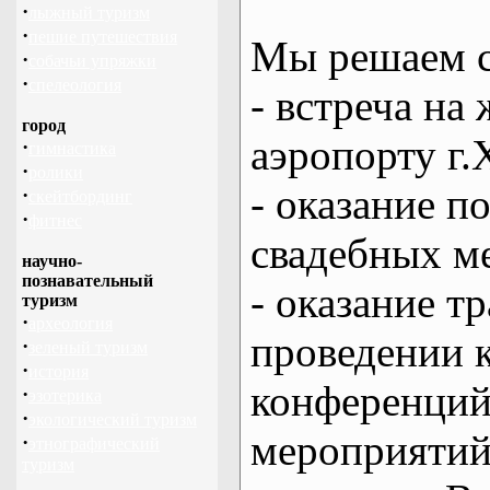
·
лыжный туризм
·
пешие путешествия
Мы решаем с
·
собачьи упряжки
·
спелеология
- встреча на 
город
аэропорту г.
·
гимнастика
·
ролики
- оказание 
·
скейтбординг
·
фитнес
свадебных м
научно-
познавательный
- оказание т
туризм
·
археология
проведении 
·
зеленый туризм
·
история
конференций
·
эзотерика
·
экологический туризм
мероприяти
·
этнографический
туризм