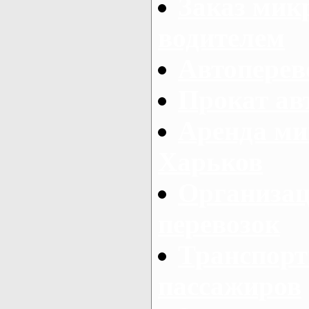
Заказ мик
водителем
Автоперев
Прокат ав
Аренда ми
Харьков
Организац
перевозок
Транспорт
пассажиров