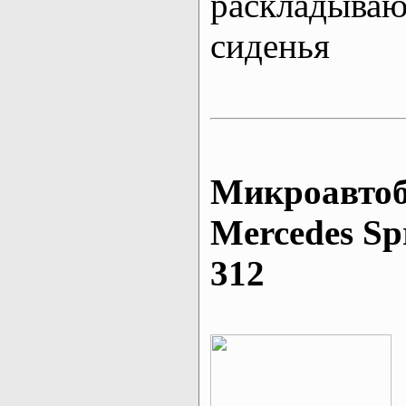
раскладыва
сиденья
Микроавтоб
Mеrcedes Sp
312