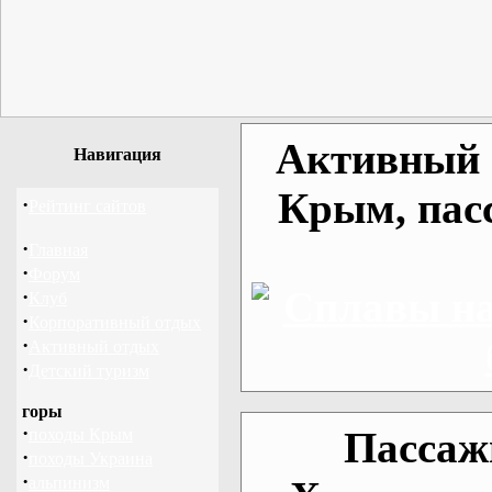
Активный о
Навигация
Крым, пас
·
Рейтинг сайтов
·
Главная
·
Форум
·
Клуб
·
Корпоративный отдых
·
Активный отдых
·
Детский туризм
горы
·
Пассаж
походы Крым
·
походы Украина
·
альпинизм