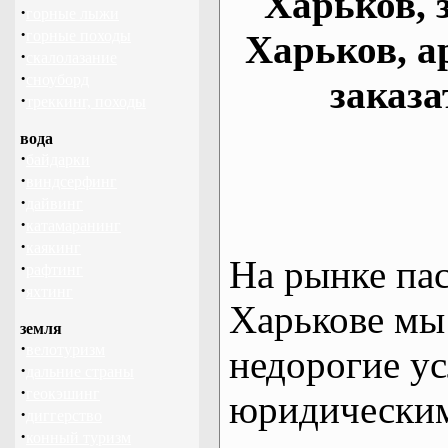
Харьков, 
·
горные лыжи
·
горные походы
Харьков, а
·
скалолазание
·
сноуборд
заказа
·
треккинг, походы
вода
·
байдарки
·
виндсерфинг
·
дайвинг
·
катамаранинг
·
каякинг
На рынке па
·
рафтинг
·
яхтинг
Харькове мы
земля
·
велотуризм
недорогие ус
·
дальние страны
·
геокэшинг
юридическим
·
диггерство
·
конный туризм