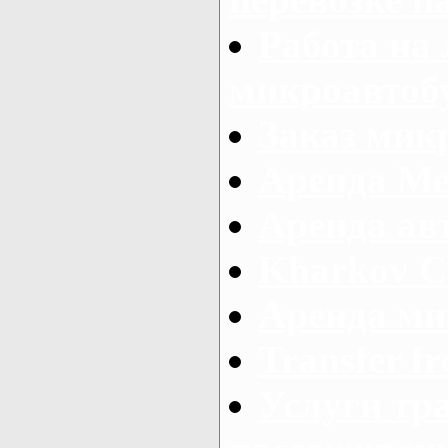
Работа на
микроавтоб
Заказ микр
Аренда Ме
Аренда авт
Kharkov C
Аренда ми
Transfer fr
Услуги тр