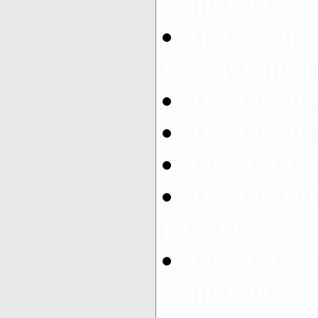
Харьков
Транспорт
междугород
Аренда авт
Аренда авт
Заказ микр
Аренда ми
свадьбу
Заказ микр
Харьков