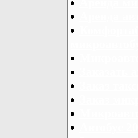
Аренда ми
Аренда ав
Комфорта
микроавтоб
Микроавто
Заказать а
Заказ так
Заказ мик
Микроавто
Автобус 20