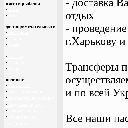
- доставка В
охота и рыбалка
·
охота
отдых
·
рыбалка
- проведение
достопримечательности
·
необычное
г.Харькову и
·
Карпаты
·
Крым
·
Польша
·
Украина
Трансферы п
·
Чехия
осуществляем
полезное
·
снаряжение
и по всей Ук
·
школа выживания
·
дикорастущие растения
·
кладовая природы
·
советы туристу
Все наши па
·
кухня, питание
·
медицина