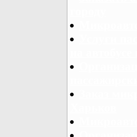
городу
Микроавто
Услуги па
на автобусе
Организац
пассажирски
Заказ микр
Харьков
Микроавто
Организац