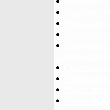
Заказать 
Заказать 
Микроавто
Аренда авт
Требуется
микроавтоб
Снять мик
Такси мик
Заказ мик
Заказ мик