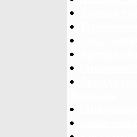
Аренда тр
Туристиче
Заказ авто
Аренда ав
Микроавто
Аренда ми
Харьков
Микроавто
Заказ мик
Заказ микр