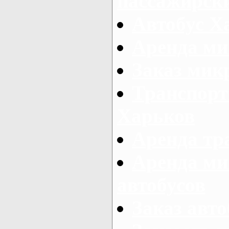
пассажирски
Автобус Х
Аренда ми
Заказ мик
Транспорт
Харьков
Аренда тр
Аренда ми
автобусов
Заказ авто